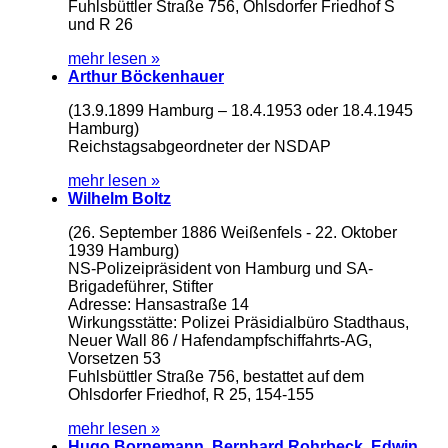
Fuhlsbüttler Straße 756, Ohlsdorfer Friedhof S
und R 26
mehr lesen »
Arthur Böckenhauer
(13.9.1899 Hamburg – 18.4.1953 oder 18.4.1945
Hamburg)
Reichstagsabgeordneter der NSDAP
mehr lesen »
Wilhelm Boltz
(26. September 1886 Weißenfels - 22. Oktober
1939 Hamburg)
NS-Polizeipräsident von Hamburg und SA-
Brigadeführer, Stifter
Adresse: Hansastraße 14
Wirkungsstätte: Polizei Präsidialbüro Stadthaus,
Neuer Wall 86 / Hafendampfschiffahrts-AG,
Vorsetzen 53
Fuhlsbüttler Straße 756, bestattet auf dem
Ohlsdorfer Friedhof, R 25, 154-155
mehr lesen »
Hugo Bornemann, Bernhard Rohrbeck, Edwin