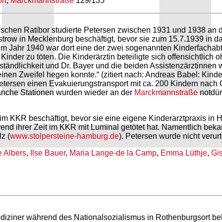
rt
,
Marckmannstraße
129/135
chen Ratibor studierte Petersen zwischen 1931 und 1938 an d
trow in Mecklenburg beschäftigt, bevor sie zum 15.7.1939 in 
 Im Jahr 1940 war dort eine der zwei sogenannten Kinderfachabt
der zu töten. Die Kinderärztin beteiligte sich offensichtlich 
ständlichkeit und Dr. Bayer und die beiden Assistenzärztinnen
inen Zweifel hegen konnte.“ (zitiert nach: Andreas Babel: Ki
etersen einen Evakuierungstransport mit ca. 200 Kindern nach
manche Stationen wurden wieder an der
Marckmannstraße
notdür
m KKR beschäftigt, bevor sie eine eigene Kinderarztpraxis in
 ihrer Zeit im KKR mit Luminal getötet hat. Namentlich bekann
z (
www.stolpersteine-hamburg.de
). Petersen wurde nicht verurte
e Albers
,
Ilse Bauer
,
Maria Lange-de la Camp
,
Emma Lüthje
,
Gi
ziner während des Nationalsozialismus in Rothenburgsort behi