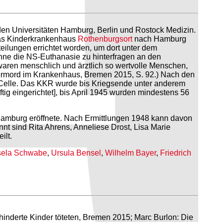
en Universitäten Hamburg, Berlin und Rostock Medizin.
das Kinderkrankenhaus
Rothenburgsort
nach Hamburg
eilungen errichtet worden, um dort unter dem
ohne die NS-Euthanasie zu hinterfragen an den
 waren menschlich und ärztlich so wertvolle Menschen,
ndermord im Krankenhaus, Bremen 2015, S. 92.) Nach den
 Celle. Das KKR wurde bis Kriegsende unter anderem
ftig eingerichtet], bis April 1945 wurden mindestens 56
 Hamburg eröffnete. Nach Ermittlungen 1948 kann davon
t sind Rita Ahrens, Anneliese Drost, Lisa Marie
ilt.
sela Schwabe
,
Ursula Bensel
,
Wilhelm Bayer
,
Friedrich
nderte Kinder töteten, Bremen 2015; Marc Burlon: Die