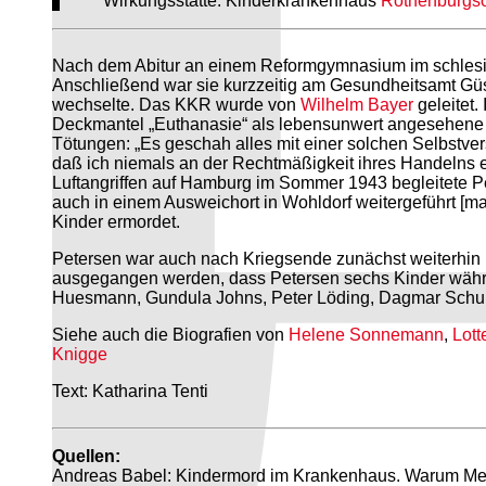
Wirkungsstätte: Kinderkrankenhaus
Rothenburgso
Nach dem Abitur an einem Reformgymnasium im schlesis
Anschließend war sie kurzzeitig am Gesundheitsamt Güs
wechselte. Das KKR wurde von
Wilhelm Bayer
geleitet.
Deckmantel „Euthanasie“ als lebensunwert angesehene Kin
Tötungen: „Es geschah alles mit einer solchen Selbstver
daß ich niemals an der Rechtmäßigkeit ihres Handelns e
Luftangriffen auf Hamburg im Sommer 1943 begleitete P
auch in einem Ausweichort in Wohldorf weitergeführt [
Kinder ermordet.
Petersen war auch nach Kriegsende zunächst weiterhin i
ausgegangen werden, dass Petersen sechs Kinder während
Huesmann, Gundula Johns, Peter Löding, Dagmar Schul
Siehe auch die Biografien von
Helene Sonnemann
,
Lott
Knigge
Text: Katharina Tenti
Quellen:
Andreas Babel: Kindermord im Krankenhaus. Warum Medi