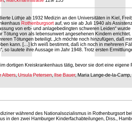
rt
,
Marckmannstraße
129/ 135
erte Lüthje ab 1932 Medizin an den Universitäten in Kiel, Fr
rankenhaus
Rothenburgsort
auf, wo sie ab Juli 1940 als Assisten
assung von erb- und anlagebedingten schweren Leiden“ wurde 
Tötung von als lebensunwert angesehenen Kindern errichtet. L
hreren Tötungen beteiligt. „Ich möchte noch hinzufügen, daß mi
eben kann. […] Ich weiß bestimmt, daß ich noch in mehreren Fäll
“, so lautete ihre Aussage im Jahr 1948. Trotz ersten Ermittlun
m dortigen Kreiskrankenhaus tätig, bevor sie dort eine eigene P
e Albers
,
Ursula Petersen
,
Ilse Bauer
, Maria Lange-de-la-Camp
ziner während des Nationalsozialismus in Rothenburgsort behi
us in den zwei Hamburger Kinderfachabteilungen, Diss., Hamb