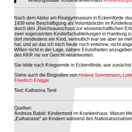
Wirkungsstätte: Kinderkrankenhaus
Rothenburgso
Nach dem Abitur am Realgymnasium in Eckernförde studi
1939 eine Beschäftigung als Volontärärztin im Kinderk
durch den „Reichsausschuss zur wissenschaftlichen Erf
zwei sogenannten Kinderfachabteilungen in Hamburg zur 
dort mindestens ein Kind, vermutlich war sie aber an me
hat, und an das ich mich heute noch entsinne, nicht ang
Willen nicht in der Lage, nähere Einzelheiten anzugeben
des KKR nie vor Gericht verantworten.
Sie lebte nach Kriegsende in Eckernförde, war zunächst i
Siehe auch die Biografien von
Helene Sonnemann
,
Lott
Friedrich Knigge
Text: Katharina Tenti
Quellen:
Andreas Babel: Kindermord im Krankenhaus. Warum Medi
„Euthanasie“ an Kindern während des Nationalsozialism