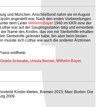
eiburg und München. Anschließend nahm sie im August
zärztin angestellt war. Nach den ersten Vorbereitungen
unter dem Leiter
Wilhelm Bayer
1940 im KKR eine der
üthje war auf der Säuglingsstation tätig und ermordete
r der Name des Kindes, das von mir Sterbehilfe erhalten
en Sterbehilfe geleistet habe, bin aber beim besten
gen musste sich Lüthje wie auch die anderen Ärztinnen
raxis eröffnete.
,
Gisela Schwabe
,
Ursula Bensel
,
Wilhelm Bayer
,
nderte Kinder töteten, Bremen 2015; Marc Burlon: Die
urg 2009.