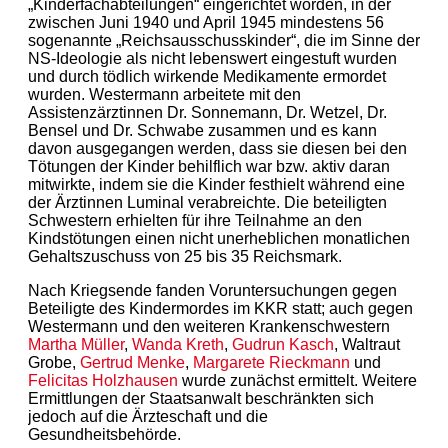
„Kinderfachabteilungen“ eingerichtet worden, in der
zwischen Juni 1940 und April 1945 mindestens 56
sogenannte „Reichsausschusskinder“, die im Sinne der
NS-Ideologie als nicht lebenswert eingestuft wurden
und durch tödlich wirkende Medikamente ermordet
wurden. Westermann arbeitete mit den
Assistenzärztinnen Dr. Sonnemann, Dr. Wetzel, Dr.
Bensel und Dr. Schwabe zusammen und es kann
davon ausgegangen werden, dass sie diesen bei den
Tötungen der Kinder behilflich war bzw. aktiv daran
mitwirkte, indem sie die Kinder festhielt während eine
der Ärztinnen Luminal verabreichte. Die beteiligten
Schwestern erhielten für ihre Teilnahme an den
Kindstötungen einen nicht unerheblichen monatlichen
Gehaltszuschuss von 25 bis 35 Reichsmark.
Nach Kriegsende fanden Voruntersuchungen gegen
Beteiligte des Kindermordes im KKR statt; auch gegen
Westermann und den weiteren Krankenschwestern
Martha Müller
,
Wanda Kreth
,
Gudrun Kasch
, Waltraut
Grobe,
Gertrud Menke
,
Margarete Rieckmann
und
Felicitas Holzhausen
wurde zunächst ermittelt. Weitere
Ermittlungen der Staatsanwalt beschränkten sich
jedoch auf die Ärzteschaft und die
Gesundheitsbehörde.