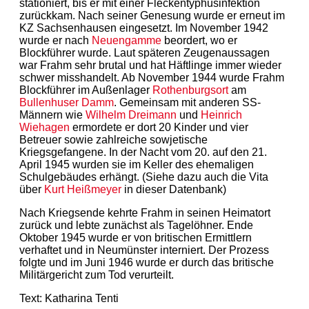
stationiert, bis er mit einer Fleckentyphusinfektion
zurückkam. Nach seiner Genesung wurde er erneut im
KZ Sachsenhausen eingesetzt. Im November 1942
wurde er nach
Neuengamme
beordert, wo er
Blockführer wurde. Laut späteren Zeugenaussagen
war Frahm sehr brutal und hat Häftlinge immer wieder
schwer misshandelt. Ab November 1944 wurde Frahm
Blockführer im Außenlager
Rothenburgsort
am
Bullenhuser Damm
. Gemeinsam mit anderen SS-
Männern wie
Wilhelm Dreimann
und
Heinrich
Wiehagen
ermordete er dort 20 Kinder und vier
Betreuer sowie zahlreiche sowjetische
Kriegsgefangene. In der Nacht vom 20. auf den 21.
April 1945 wurden sie im Keller des ehemaligen
Schulgebäudes erhängt. (Siehe dazu auch die Vita
über
Kurt Heißmeyer
in dieser Datenbank)
Nach Kriegsende kehrte Frahm in seinen Heimatort
zurück und lebte zunächst als Tagelöhner. Ende
Oktober 1945 wurde er von britischen Ermittlern
verhaftet und in Neumünster interniert. Der Prozess
folgte und im Juni 1946 wurde er durch das britische
Militärgericht zum Tod verurteilt.
Text: Katharina Tenti