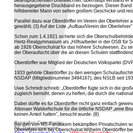
beanspruchenden Briefwechsel; überhaupt verstand er es
herausgegebene Druckband es bezeugen. Dieser Band ist i
hilfsbereiter Mann von selten großem Geschicke und reic
Parallel dazu war Oberdörffer im Verein der Oberlehrer 
gewählt. (3) Auf der Liste „Aufbau/Verein der Oberlehre
Schon zum 1.4.1921 sicherte sich die Oberschulbehörde (
Hertz-Realgymnasium als „Hilfsarbeiter in der OSB für S
ab 1926 Oberschulrat für das höhere Schulwesen. Zu sei
der Oberaufsicht über die an diesen Schulen stattfinden
Oberdörffer war Mitglied der Deutschen Volkspartei (DVP)
1933 gehörte Oberdörffer zu den wenigen Schulaufsichts
NSDAP (Mitgliedsnummer 3494167), des NSLB seit 1934,
Uwe Schmidt schrieb: „Oberdörffer fügte sich in die gro
zugleich bemüht, denen zu helfen, die durch die nationals
Dabei dürfte es für Oberdörffer nicht ganz einfach gewe
Altonaer Waldorfschule für die örtliche NSDAP „eine Br
keinen Anteil hatten", besucht wurde. (8)
Biografien-Datenbank:
Bei den von NS-Fanatikern bekämpften Privatschulen war 
NS‑Dabeigewesene
Oberlehrer sich bei Oberschulrat Wilhelm Oberdörffer be