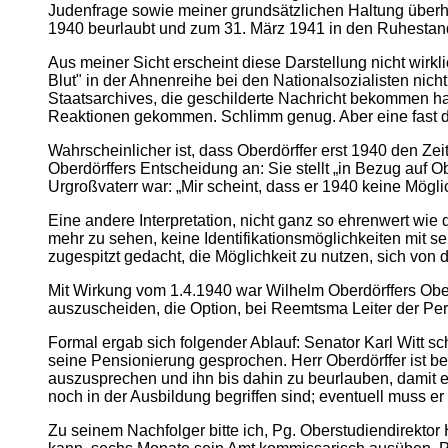
Judenfrage sowie meiner grundsätzlichen Haltung überh
1940 beurlaubt und zum 31. März 1941 in den Ruhestand 
Aus meiner Sicht erscheint diese Darstellung nicht wirkl
Blut" in der Ahnenreihe bei den Nationalsozialisten nich
Staatsarchives, die geschilderte Nachricht bekommen ha
Reaktionen gekommen. Schlimm genug. Aber eine fast dr
Wahrscheinlicher ist, dass Oberdörffer erst 1940 den Z
Oberdörffers Entscheidung an: Sie stellt „in Bezug auf 
Urgroßvaterr war: „Mir scheint, dass er 1940 keine Mögl
Eine andere Interpretation, nicht ganz so ehrenwert wie 
mehr zu sehen, keine Identifikationsmöglichkeiten mit se
zugespitzt gedacht, die Möglichkeit zu nutzen, sich von 
Mit Wirkung vom 1.4.1940 war Wilhelm Oberdörffers Ober
auszuscheiden, die Option, bei Reemtsma Leiter der Per
Formal ergab sich folgender Ablauf: Senator Karl Witt s
seine Pensionierung gesprochen. Herr Oberdörffer ist ber
auszusprechen und ihn bis dahin zu beurlauben, damit e
noch in der Ausbildung begriffen sind; eventuell muss
Zu seinem Nachfolger bitte ich, Pg. Oberstudiendirekto