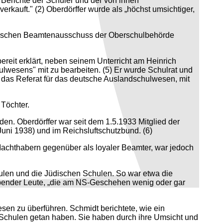
 Berichte der Schüler und der von ihnen
kauft." (2) Oberdörffer wurde als „höchst umsichtiger,
imistischen Beamtenausschuss der Oberschulbehörde
reit erklärt, neben seinem Unterricht am Heinrich
wesens" mit zu bearbeiten. (5) Er wurde Schulrat und
 das Referat für das deutsche Auslandschulwesen, mit
 Töchter.
en. Oberdörffer war seit dem 1.5.1933 Mitglied der
ni 1938) und im Reichsluftschutzbund. (6)
n Machthabern gegenüber als loyaler Beamter, war jedoch
chulen und die Jüdischen Schulen. So war etwa die
habender Leute, „die am NS-Geschehen wenig oder gar
sen zu überführen. Schmidt berichtete, wie ein
en Schulen getan haben. Sie haben durch ihre Umsicht und