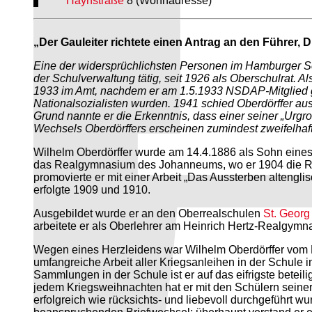
Haynstraße
8 (Wohnadresse)
„Der Gauleiter richtete einen Antrag an den Führer, 
Eine der widersprüchlichsten Personen im Hamburger Sch
der Schulverwaltung tätig, seit 1926 als Oberschulrat. A
1933 im Amt, nachdem er am 1.5.1933 NSDAP-Mitglied g
Nationalsozialisten wurden. 1941 schied Oberdörffer au
Grund nannte er die Erkenntnis, dass einer seiner „Urgr
Wechsels Oberdörffers erscheinen zumindest zweifelhaft
Wilhelm Oberdörffer wurde am 14.4.1886 als Sohn eines 
das Realgymnasium des Johanneums, wo er 1904 die Reif
promovierte er mit einer Arbeit „Das Aussterben altengli
erfolgte 1909 und 1910.
Ausgebildet wurde er an den Oberrealschulen
St. Georg
arbeitete er als Oberlehrer am Heinrich Hertz-Realgymn
Wegen eines Herzleidens war Wilhelm Oberdörffer vom Mili
umfangreiche Arbeit aller Kriegsanleihen in der Schule 
Sammlungen in der Schule ist er auf das eifrigste beteil
jedem Kriegsweihnachten hat er mit den Schülern seiner
erfolgreich wie rücksichts- und liebevoll durchgeführt wur