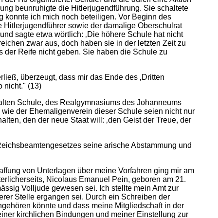
ng beunruhigte die Hitlerjugendführung. Sie schaltete
g konnte ich mich noch beteiligen. Vor Beginn des
Hitlerjugendführer sowie der damalige Oberschulrat
nd sagte etwa wörtlich: ‚Die höhere Schule hat nicht
eichen zwar aus, doch haben sie in der letzten Zeit zu
s der Reife nicht geben. Sie haben die Schule zu
ließ, überzeugt, dass mir das Ende des ‚Dritten
nicht." (13)
er alten Schule, des Realgymnasiums des Johanneums
 wie der Ehemaligenverein dieser Schule seien nicht nur
lten, den der neue Staat will: ‚den Geist der Treue, der
es Reichsbeamtengesetzes seine arische Abstammung und
affung von Unterlagen über meine Vorfahren ging mir am
erlicherseits, Nicolaus Emanuel Pein, geboren am 21.
ssig Volljude gewesen sei. Ich stellte mein Amt zur
erer Stelle ergangen sei. Durch ein Schreiben der
angehören könnte und dass meine Mitgliedschaft in der
einer kirchlichen Bindungen und meiner Einstellung zur