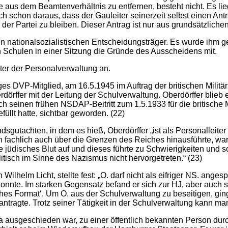
se aus dem Beamtenverhältnis zu entfernen, besteht nicht. Es 
h schon daraus, dass der Gauleiter seinerzeit selbst einen Antr
d der Partei zu bleiben. Dieser Antrag ist nur aus grundsätzlic
 nationalsozialistischen Entscheidungsträger. Es wurde ihm ges
n Schulen in einer Sitzung die Gründe des Ausscheidens mit.
ter der Personalverwaltung an.
s DVP-Mitglied, am 16.5.1945 im Auftrag der britischen Milit
dörffer mit der Leitung der Schulverwaltung. Oberdörffer blieb
 seinen frühen NSDAP-Beitritt zum 1.5.1933 für die britische M
üllt hatte, sichtbar geworden. (22)
utachten, in dem es hieß, Oberdörffer „ist als Personalleite
 fachlich auch über die Grenzen des Reiches hinausführte, war 
 jüdisches Blut auf und dieses führte zu Schwierigkeiten und s
litisch im Sinne des Nazismus nicht hervorgetreten.“ (23)
ilhelm Licht, stellte fest: „O. darf nicht als eifriger NS. an
konnte. Im starken Gegensatz befand er sich zur HJ, aber auch so
es Format‘. Um O. aus der Schulverwaltung zu beseitigen, ging
eantragte. Trotz seiner Tätigkeit in der Schulverwaltung kann ma
 ausgeschieden war, zu einer öffentlich bekannten Person dur