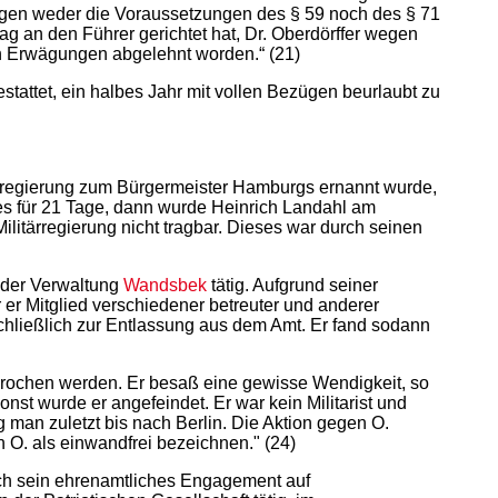
liegen weder die Voraussetzungen des § 59 noch des § 71
ag an den Führer gerichtet hat, Dr. Oberdörffer wegen
hen Erwägungen abgelehnt worden.“ (21)
tattet, ein halbes Jahr mit vollen Bezügen beurlaubt zu
ärregierung zum Bürgermeister Hamburgs ernannt wurde,
 es für 21 Tage, dann wurde Heinrich Landahl am
ilitärregierung nicht tragbar. Dieses war durch seinen
r der Verwaltung
Wandsbek
tätig. Aufgrund seiner
er Mitglied verschiedener betreuter und anderer
chließlich zur Entlassung aus dem Amt. Er fand sodann
gesprochen werden. Er besaß eine gewisse Wendigkeit, so
nst wurde er angefeindet. Er war kein Militarist und
 man zuletzt bis nach Berlin. Die Aktion gegen O.
n O. als einwandfrei bezeichnen." (24)
ch sein ehrenamtliches Engagement auf