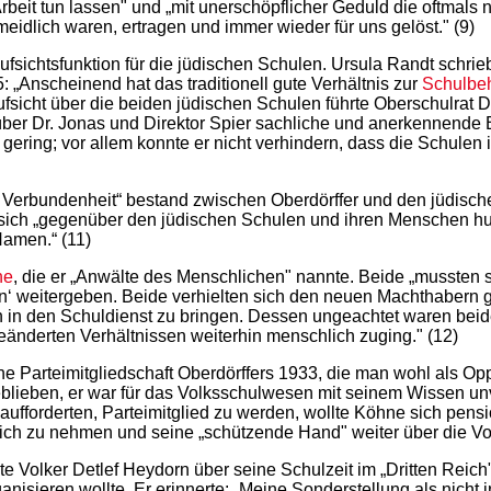
rbeit tun lassen" und „mit unerschöpflicher Geduld die oftmal
lich waren, ertragen und immer wieder für uns gelöst." (9)
aufsichtsfunktion für die jüdischen Schulen. Ursula Randt schri
 „Anscheinend hat das traditionell gute Verhältnis zur
Schulbe
sicht über die beiden jüdischen Schulen führte Oberschulrat Dr
ber Dr. Jonas und Direktor Spier sachliche und anerkennende Be
 gering; vor allem konnte er nicht verhindern, dass die Schulen
 Verbundenheit“ bestand zwischen Oberdörffer und den jüdische
t sich „gegenüber den jüdischen Schulen und ihren Menschen h
Namen.“ (11)
ne
, die er „Anwälte des Menschlichen" nannte. Beide „mussten si
n‘ weitergeben. Beide verhielten sich den neuen Machthabern 
n in den Schuldienst zu bringen. Dessen ungeachtet waren beide 
eänderten Verhältnissen weiterhin menschlich zuging." (12)
 frühe Parteimitgliedschaft Oberdörffers 1933, die man wohl als 
lieben, er war für das Volksschulwesen mit seinem Wissen unver
n aufforderten, Parteimitglied zu werden, wollte Köhne sich pen
 sich zu nehmen und seine „schützende Hand" weiter über die V
tete Volker Detlef Heydorn über seine Schulzeit im „Dritten R
ganisieren wollte. Er erinnerte: „Meine Sonderstellung als nicht