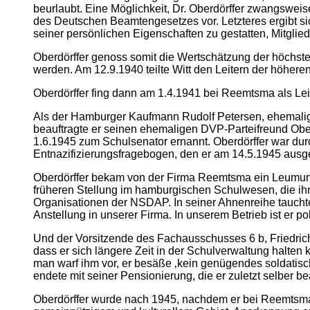
beurlaubt. Eine Möglichkeit, Dr. Oberdörffer zwangswei
des Deutschen Beamtengesetzes vor. Letzteres ergibt sic
seiner persönlichen Eigenschaften zu gestatten, Mitglie
Oberdörffer genoss somit die Wertschätzung der höchsten
werden. Am 12.9.1940 teilte Witt den Leitern der höhere
Oberdörffer fing dann am 1.4.1941 bei Reemtsma als Lei
Als der Hamburger Kaufmann Rudolf Petersen, ehemalige
beauftragte er seinen ehemaligen DVP-Parteifreund Ober
1.6.1945 zum Schulsenator ernannt. Oberdörffer war durch
Entnazifizierungsfragebogen, den er am 14.5.1945 ausgef
Oberdörffer bekam von der Firma Reemtsma ein Leumundsg
früheren Stellung im hamburgischen Schulwesen, die ihn
Organisationen der NSDAP. In seiner Ahnenreihe tauchte
Anstellung in unserer Firma. In unserem Betrieb ist er po
Und der Vorsitzende des Fachausschusses 6 b, Friedrich W
dass er sich längere Zeit in der Schulverwaltung halten 
man warf ihm vor, er besäße ‚kein genügendes soldatisch
endete mit seiner Pensionierung, die er zuletzt selber b
Oberdörffer wurde nach 1945, nachdem er bei Reemtsma