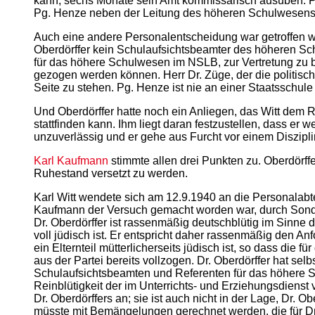
kann, sechs Monate sein Amt kommissarisch ausüben. Pg.
Pg. Henze neben der Leitung des höheren Schulwesens un
Auch eine andere Personalentscheidung war getroffen wor
Oberdörffer kein Schulaufsichtsbeamter des höheren Schu
für das höhere Schulwesen im NSLB, zur Vertretung zu b
gezogen werden können. Herr Dr. Züge, der die politisch
Seite zu stehen. Pg. Henze ist nie an einer Staatsschule t
Und Oberdörffer hatte noch ein Anliegen, das Witt dem Re
stattfinden kann. Ihm liegt daran festzustellen, dass er
unzuverlässig und er gehe aus Furcht vor einem Diszipli
Karl Kaufmann
stimmte allen drei Punkten zu. Oberdörff
Ruhestand versetzt zu werden.
Karl Witt wendete sich am 12.9.1940 an die Personalabt
Kaufmann der Versuch gemacht worden war, durch Sonderr
Dr. Oberdörffer ist rassenmäßig deutschblütig im Sinne
voll jüdisch ist. Er entspricht daher rassenmäßig den A
ein Elternteil mütterlicherseits jüdisch ist, so dass die 
aus der Partei bereits vollzogen. Dr. Oberdörffer hat sel
Schulaufsichtsbeamten und Referenten für das höhere S
Reinblütigkeit der im Unterrichts- und Erziehungsdiens
Dr. Oberdörffers an; sie ist auch nicht in der Lage, Dr
müsste mit Bemängelungen gerechnet werden, die für Dr. 