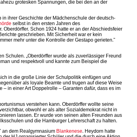
s nahezu grotesken Spannungen, die bei den an der
eb in ihrer Geschichte der Mädchenschule der deutsch-
hörde
selbst in den ersten Jahren des
. Oberdörffer. Schon 1924 hatte er an der Abschiedsfeier
richte geschrieben. Mit Sicherheit war er kein
 immer mehr unter die Kontrolle der Gestapo gerieten."
n Schulen. „Oberdörffer wurde als zuverlässiger Freund
uman und respektvoll und kannte zum Beispiel die
ch in die große Linie der Schulpolitik einfügen und
gegenüber als loyale Beamte und trugen auf diese Weise
– in einer Art Doppelrolle – Garanten dafür, dass es im
Opportunismus verstehen kann. Oberdörffer wollte seine
zichtbar, obwohl er als alter Sozialdemokrat nicht in
sionieren lassen. Er wurde von seinen alten Freunden aus
olksschulen und die Hamburger Lehrerschaft zu halten.
eich" an dem Realgymnasium
Blankenese
. Heydorn hatte
 in der HJ organisierter Schüler und die durch eine Aktion