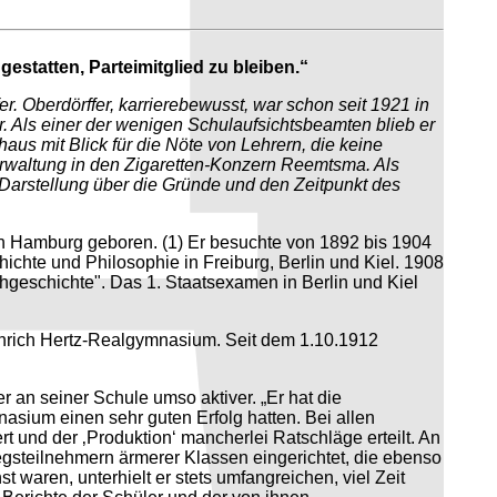
estatten, Parteimitglied zu bleiben.“
 Oberdörffer, karrierebewusst, war schon seit 1921 in
er. Als einer der wenigen Schulaufsichtsbeamten blieb er
aus mit Blick für die Nöte von Lehrern, die keine
erwaltung in den Zigaretten-Konzern Reemtsma. Als
e Darstellung über die Gründe und den Zeitpunkt des
 in Hamburg geboren. (1) Er besuchte von 1892 bis 1904
hte und Philosophie in Freiburg, Berlin und Kiel. 1908
chgeschichte". Das 1. Staatsexamen in Berlin und Kiel
rich Hertz-Realgymnasium. Seit dem 1.10.1912
r an seiner Schule umso aktiver. „Er hat die
nasium einen sehr guten Erfolg hatten. Bei allen
rt und der ‚Produktion‘ mancherlei Ratschläge erteilt. An
gsteilnehmern ärmerer Klassen eingerichtet, die ebenso
t waren, unterhielt er stets umfangreichen, viel Zeit