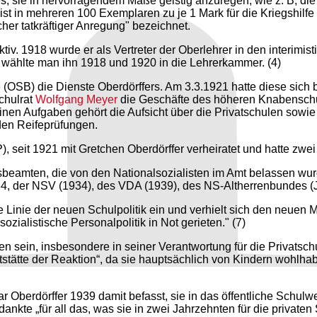
, sie in hervorragendem Maße geistig anzuregen, wie z. B, die
n mehreren 100 Exemplaren zu je 1 Mark für die Kriegshilfe ver
her tatkräftiger Anregung" bezeichnet.
aktiv. 1918 wurde er als Vertreter der Oberlehrer in den inter
r" wählte man ihn 1918 und 1920 in die Lehrerkammer. (4)
OSB) die Dienste Oberdörffers. Am 3.3.1921 hatte diese sich be
chulrat
Wolfgang Meyer
die Geschäfte des höheren Knabenschul
nen Aufgaben gehört die Aufsicht über die Privatschulen sowie
den Reifeprüfungen.
, seit 1921 mit Gretchen Oberdörffer verheiratet und hatte zwei
beamten, die von den Nationalsozialisten im Amt belassen wurd
 der NSV (1934), des VDA (1939), des NS-Altherrenbundes (Ju
ße Linie der neuen Schulpolitik ein und verhielt sich den neue
ozialistische Personalpolitik in Not gerieten." (7)
sen sein, insbesondere in seiner Verantwortung für die Privats
utstätte der Reaktion“, da sie hauptsächlich von Kindern wohl
Oberdörffer 1939 damit befasst, sie in das öffentliche Schulwe
dankte „für all das, was sie in zwei Jahrzehnten für die privat