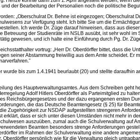
 Henze könnte dann zum 1. April angestellt werden, wenn die S
d der Bearbeitung der Personalien noch die politische Beguta
den: „Oberschulrat Dr. Behne ist eingezogen; Oberschulrat Dr. 
lwesens zur Verfügung steht. Ich bitte Sie um die Ermächtigun
estellen. Ich werde Dr. Züge darauf hinweisen, dass aus diese
e Betreuung der Studienräte im NSLB ausübt, ist sehr wohl im S
ätig gewesen, und ich halte eine Einführung durch Pg. Dr. Züge, de
ichsstatthalter vortrug: „Herr Dr. Oberdörffer bittet, dass die 
 wegen seiner Abstammung freiwillig aus dem Amte scheidet. Er m
narverfahren."
er wurde bis zum 1.4.1941 beurlaubt (20) und stellte daraufhin
eilung des Hauptverwaltungsamtes. Aus dem Schreiben geht herv
egelung Adolf Hitlers Oberdörffer als Parteimitglied zu halten
 des Reichsbürgergesetzes und der dazu ergangenen ersten Durch
nforderungen, die das Deutsche Beamtengesetz (§ 25) für Beamte 
für die Zugehörigkeit zur NSDAP aufgestellten strengeren Anforderu
bst erklärt, dass er sich unter diesen Umständen nicht mehr in d
chulwesen auszuüben, zumal auch die Schulverwaltung auf Anw
t verwendeten Beamten besonders strenge Anforderungen gestellt
. Oberdörffer im Rahmen der Schulverwaltung eine andere angemes
Oberdörffer persönlich wie für die Verwaltung gleich untragbar