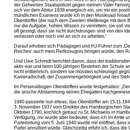
der Geheimen Staatspolizei gegen meinen Vater hervorge
sich vor dem Abitur 1939 energisch ein, um mir ein posi
mündlichen Examens wurde ich in den Musiksaal hinaufg
Oberdörffer (der nach dem Zweiten Weltkriege mit dem B
nur die Aufgabe, hohles Wissen zu vermitteln, sie soll 
oft gezeigt, dass sie nicht durchdrungen sind von den I
verlassen oder noch viel an sich zu arbeiten.‘
Darauf erhoben sich Pädagogen und HJ-Führer zum ‚Deuts
Reiches‘ auch mein Reifezeugnis bringen würde, den Rau
Und Uwe Schmidt berichtet davon, dass der traditions
aktiv war und beim 100-jährigen Bestehen der Schule am
nicht entbehrlich, sondern sie müssten schleunigst gegrü
Kameradschaft, der Zusammengehörigkeit und des Stehen
Im Personalbogen Oberdörffers wurde festgehalten: „De
die arische Abstammung seines Ehegatten nachgewiesen.
1940 passierte nun etwas, das Oberdörffer am 15.11.19
3. November 1937 vom Direktor des Hamburgischen Staat
Oktober 1790, kirchlich getraut zu St. Michaelis in Ham
Verfügung, mir wurde aber bedeutet, dass ich im Amte un
Parteileitung vom 5. Juni 1940 wurde mir eröffnet, dass
Partei annulliert würde. Gleichzeitig erfuhr ich, dass 