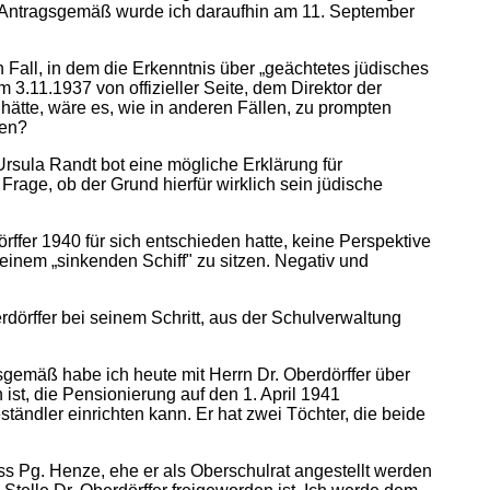
. Antragsgemäß wurde ich daraufhin am 11. September
n Fall, in dem die Erkenntnis über „geächtetes jüdisches
 3.11.1937 von offizieller Seite, dem Direktor der
ätte, wäre es, wie in anderen Fällen, zu prompten
ben?
rsula Randt bot eine mögliche Erklärung für
rage, ob der Grund hierfür wirklich sein jüdische
rffer 1940 für sich entschieden hatte, keine Perspektive
 einem „sinkenden Schiff" zu sitzen. Negativ und
dörffer bei seinem Schritt, aus der Schulverwaltung
gsgemäß habe ich heute mit Herrn Dr. Oberdörffer über
 ist, die Pensionierung auf den 1. April 1941
ändler einrichten kann. Er hat zwei Töchter, die beide
s Pg. Henze, ehe er als Oberschulrat angestellt werden