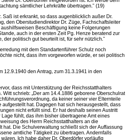
telle Dr. Oberdörffer freigeworden ist. Ich werde dem
chtung sämtlicher Lehrkräfte übertragen." (19)
Saß ist erkrankt, so dass augenblicklich außer Dr.
g, den Oberstudiendirektor Dr. Züge, Fachschaftsleiter
r aushilfsweisen Beschäftigung keine Folgerungen
tande, auch in der ersten Zeit Pg. Henze beratend zur
r politisch gut beurteilt ist, für sehr nützlich."
Unterredung mit dem Standartenführer Schulz noch
öchte nicht, dass ihm vorgeworfen würde, er sei politisch
 am 12.9.1940 den Antrag, zum 31.3.1941 in den
or, dass mit Unterstützung der Reichsstatthalters
. Witt schrieb: „Der am 14.4.1886 geborene Oberschulrat
führungsverordnung, da keiner seiner vier Elternteile
aufgestellt hat. Dagegen hat sich herausgestellt, dass
ngen nicht erfüllt sind. Er hat deshalb seinen Austritt
er Lage fühlt, das ihm bisher übertragene Amt eines
eisung des Herrn Reichsstatthalters an die
 hat. Die Schulverwaltung schließt sich der Auffassung
sene amtliche Tätigkeit zu übertragen. Andernfalls
 wären. Ich habe daher Dr. Oberdörfer vorläufig