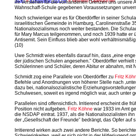
Start
»
Erweiterte Suche
» Wilhelm Oberdörffer
ihr Verstehen für die vorhandenen Grenzen uns unsere A
Wahnschaff-Schule gegebenen Voraussetzungen unvermeid
Noch schwieriger war es für Oberdörffer in seiner Schul
israelitischen Gemeinde in Hamburg, Carolinenstraße 35:
Nationalsozialismus noch weiter bestanden. Die Schulauf
für Mary Marcus teilgenommen, und noch 1939 hatte er ü
Antisemit. Sein Einfluss blieb aber wohl verhältnismäßig
(10)
Uwe Schmidt wies ebenfalls darauf hin, dass „eine enge
der jüdischen Schulen angesehen." Oberdörffer verhiel
Schülerinnen und Schüler, deren Abitur er abnahm, mit 
Schmidt zog eine Parallele von Oberdörffer zu
Fritz Köh
Befehle und Anordnungen von höherer Stelle nach ‚unte
dazu bei, nationalsozialistische Erziehungsvorstellunge
Schulwesen, soweit es irgend möglich war, auch unter g
Parallelen sind offensichtlich. Irritierend erscheint die
Position nicht aufgeben.
Fritz Köhne
war 1933 im Amt geb
die NSDAP eintrat. 1937, als die Nationalsozialisten ih
der „Gesellschaft der Freunde" bedrängt, das Opfer auf
Irritierend wirken auch zwei andere Berichte. So berich
Schwierigkeiten, weil er sich nicht in der Hitlerjugend or