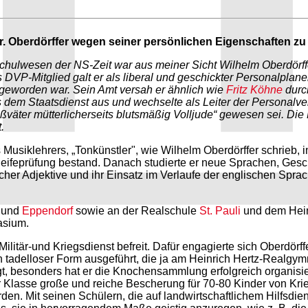
Dr. Oberdörffer wegen seiner persönlichen Eigenschaften zu g
ulwesen der NS-Zeit war aus meiner Sicht Wilhelm Oberdörffer.
ls DVP-Mitglied galt er als liberal und geschickter Personalplan
eworden war. Sein Amt versah er ähnlich wie
Fritz Köhne
durch
s dem Staatsdienst aus und wechselte als Leiter der Personalv
oßväter mütterlicherseits blutsmäßig Volljude“ gewesen sei. Di
.
Musiklehrers, „Tonkünstler", wie Wilhelm Oberdörffer schrieb,
eprüfung bestand. Danach studierte er neue Sprachen, Geschic
scher Adjektive und ihr Einsatz im Verlaufe der englischen Spra
und
Eppendorf
sowie an der Realschule
St. Pauli
und dem Hein
asium.
tär-und Kriegsdienst befreit. Dafür engagierte sich Oberdörffe
in tadelloser Form ausgeführt, die ja am Heinrich Hertz-Realgym
igt, besonders hat er die Knochensammlung erfolgreich organisie
 Klasse große und reiche Bescherung für 70-80 Kinder von Krie
den. Mit seinen Schülern, die auf landwirtschaftlichem Hilfsdiens