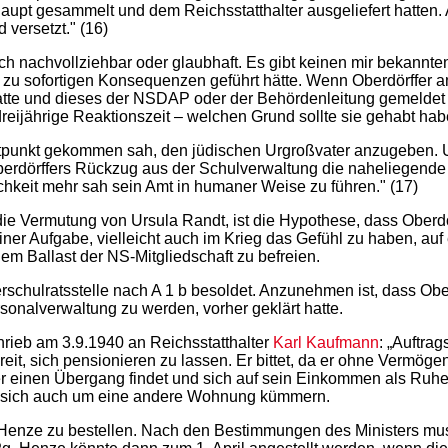
aupt gesammelt und dem Reichsstatthalter ausgeliefert hatten
versetzt." (16)
ich nachvollziehbar oder glaubhaft. Es gibt keinen mir bekannte
t zu sofortigen Konsequenzen geführt hätte. Wenn Oberdörffer am
tte und dieses der NSDAP oder der Behördenleitung gemeldet h
eijährige Reaktionszeit – welchen Grund sollte sie gehabt ha
eitpunkt gekommen sah, den jüdischen Urgroßvater anzugeben. U
Oberdörffers Rückzug aus der Schulverwaltung die naheliegende F
ichkeit mehr sah sein Amt in humaner Weise zu führen." (17)
die Vermutung von Ursula Randt, ist die Hypothese, dass Oberdö
iner Aufgabe, vielleicht auch im Krieg das Gefühl zu haben, auf
dem Ballast der NS-Mitgliedschaft zu befreien.
schulratsstelle nach A 1 b besoldet. Anzunehmen ist, dass Ober
sonalverwaltung zu werden, vorher geklärt hatte.
chrieb am 3.9.1940 an Reichsstatthalter
Karl Kaufmann
: „Auftra
eit, sich pensionieren zu lassen. Er bittet, da er ohne Vermögen
r einen Übergang findet und sich auf sein Einkommen als Ruhest
 er sich auch um eine andere Wohnung kümmern.
r Henze zu bestellen. Nach den Bestimmungen des Ministers mus