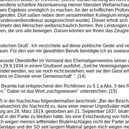
rufene schärfere Akzentuierung meiner liberalen Weltanschauu
tives Ergebnis unmöglich zu machen. An der schriftlichen Prüfun
erufen. Dort saßen neben dem versammelten Kollegium einige 
undesverdienstkreuz ausgezeichnet wurde). Dieser erhob sich u
vielmehr den Menschen weltanschaulich formen. Ihre Leistungen r
deen, die uns alle bewegen. Darum können wir Ihnen das Zeugni
chen Gruß‘. Ich verzichtete auf diese politische Geste und ver
m. Für den von mir gewählten Berufs benötigte ich es sowieso 
bewusste Oberdörffer im Vorstand des Ehemaligenvereins sein
 29.9.1934 in einem Grußwort ausführt: „Solche Vereinigungen
ndet werden, wo sie noch nicht bestehen; weil sie den Geist erha
s im Dienste einer Gemeinschaft‘ ". (14)
r Beamte hat entsprechend den Richtlinien zu § 1 a Abs. 3 d
" Dabei ist das Wort „nachgewiesen" unterstrichen. (15)
45 in der Nachschau folgendermaßen beschrieb: „Bei der Besch
sarchivs die Nachricht zu, dass einer meiner Urgroßväter mütt
burg am 28. März 1819, gestorben am 21. September 1937, blutmä
d in der Partei zu bleiben hätte, bis eine Entscheidung von höh
 ich wegen meines artfremden Bluteinschlages nicht der Partei 
die Gestapo und der SD seit langem Material gegen mich wegen m