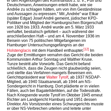
er den Angehörigen des Kommandos z. b. V., Puff und
Deutschmann, Anweisungen erteilt habe, wie sie
Andrée zu schlagen hätten, um von ihm Geständnisse
und Aussagen zu erpressen.“ Mit „Andrée“ war Etkar
(später Edgar) Josef André gemeint, jüdischer KPD-
Politiker und Mitglied der Hamburgischen Bürgerschaft
von 1928 bis 1933. André wurde am 5. März 1933
verhaftet, bestialisch gefoltert – auch während der
anschließenden Haft – und am 4. November 1936 im
Beisein von 75 politischen Mitgefangenen im
Hamburger Untersuchungsgefängnis an der
[12]
Holstenglacis
mit dem Handbeil enthauptet.
Im
Zuge der Ermittlungen vernahm das Gericht die beiden
Kommunisten Arthur Sonntag und Walther Kruse.
Tunze bestritt alle Vorwürfe. Das Gericht befand
schließlich, dass die Zeugen nicht glaubwürdig seien,
und stellte das Verfahren mangels Beweisen ein.
Gerichtspräsident war
Walter Tyrolf
, ab 1937 NSDAP-
Mitglied, ab 1940 Staatsanwalt, ab 1944 am NS-
Sondergericht in Hamburg. Dort plädierte er in vielen
Fällen, auch bei Bagatelldelikten, auf die Todesstrafe.
Nach Kriegsende wurde Tyrolf im Oktober 1945 erneut
Richter am Landgericht Hamburg und 1951 dessen
Direktor. Als Vorsitzender eines Schwurgerichts musste
er über NS-Verbrechen urteilen und leitete unter