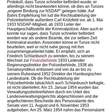
Protokoll, dass Tunze schneller befördert wurde, er
allerdings nicht beantworten könne, ob dies an Tunzes
„engerer Bindung zur NSDAP“ gelegen hätte. Auf
Bahrs Empfehlung hin lud die Rechtsabteilung der
Polizeibehörde außerdem Carl Krützfeld vor, ab 1. Mai
1933 NSDAP-Mitglied, ab 1933 Leiter der
Hauptgeschäftsstelle der Kriminalpolizei. Aber auch er
konnte nur sagen, dass Tunze schneller befördert
worden war als andere Beamte, die zur selben Zeit
Kriminalrat wurden. Ansonsten könne er Tunze nicht
beurteilen, weil er nicht nahe genug mit ihm
zusammengearbeitet hätte. Er empfahl, sich an
Friedrich Schlanbusch zu wenden, bis zu seinem
Wechsel zur
Finanzbehörde
1933 Leitender
Regierungsdirektor der Polizeibehörde, 1938 als
Senatssyndikus entlassen und von da an bis zu
seinem Ruhestand 1952 Direktor der Hamburgischen
Landesbank. Ob die Rechtsabteilung der
Polizeibehörde tatsächlich auch Schlanbusch befragte,
ist nicht überliefert. Am 15. Januar 1954 wurden das
Verwaltungsstreitverfahren durch ein Urteil des
Landesverwaltungsgerichts abgeschlossen und die
angefochtenen Bescheide des Personalamts des
Senats vom 11. August und 6. November 1953
aufgehoben. Am 25. März 1954 nahm das Personalamt