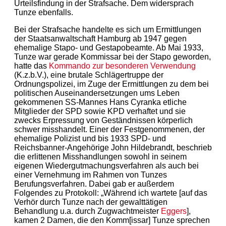
Urteilsfindung in der Strafsache. Dem widersprach
Tunze ebenfalls.
Bei der Strafsache handelte es sich um Ermittlungen
der Staatsanwaltschaft Hamburg ab 1947 gegen
ehemalige Stapo- und Gestapobeamte. Ab
Mai 1933
,
Tunze war gerade Kommissar bei der Stapo geworden,
hatte das
Kommando zur besonderen Verwendung
(K.z.b.V.), eine brutale Schlägertruppe der
Ordnungspolizei, im Zuge der Ermittlungen zu dem bei
politischen Auseinandersetzungen ums Leben
gekommenen SS-Mannes Hans Cyranka etliche
Mitglieder der SPD sowie
KPD
verhaftet und sie
zwecks Erpressung von Geständnissen k
ö
rperlich
schwer misshandelt. Einer der Festgenommenen, der
ehemalige Polizist und bis 1933 SPD- und
Reichsbanner-Angehörige John Hildebrandt, beschrieb
die erlittenen Misshandlungen sowohl in seinem
eigenen Wiedergutmachungsverfahren als auch bei
einer Vernehmung im Rahmen von Tunzes
Berufungsverfahren. Dabei gab er außerdem
Folgendes zu Protokoll: „Während ich wartete [auf das
Verhör durch Tunze nach der gewalttätigen
Behandlung u.a. durch Zugwachtmeister
Eggers
],
kamen 2 Damen, die den Komm[issar] Tunze sprechen