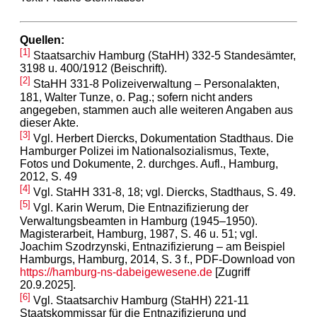
Quellen:
[1]
Staatsarchiv Hamburg (StaHH) 332-5 Standesämter,
3198 u. 400/1912 (Beischrift).
[2]
StaHH 331-8 Polizeiverwaltung – Personalakten,
181, Walter Tunze, o. Pag.; sofern nicht anders
angegeben, stammen auch alle weiteren Angaben aus
dieser Akte.
[3]
Vgl. Herbert Diercks, Dokumentation Stadthaus. Die
Hamburger Polizei im Nationalsozialismus, Texte,
Fotos und Dokumente, 2. durchges. Aufl., Hamburg,
2012, S. 49
[4]
Vgl. StaHH 331-8, 18; vgl. Diercks, Stadthaus, S. 49.
[5]
Vgl. Karin Werum, Die Entnazifizierung der
Verwaltungsbeamten in Hamburg (1945–1950).
Magisterarbeit, Hamburg, 1987, S. 46 u. 51; vgl.
Joachim Szodrzynski, Entnazifizierung – am Beispiel
Hamburgs, Hamburg, 2014, S. 3 f., PDF-Download von
https://hamburg-ns-dabeigewesene.de
[Zugriff
20.9.2025].
[6]
Vgl. Staatsarchiv Hamburg (StaHH) 221-11
Staatskommissar für die Entnazifizierung und