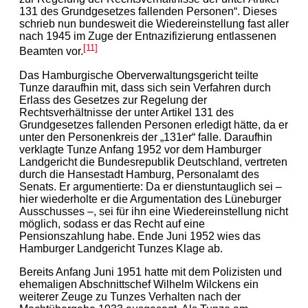
131 des Grundgesetzes fallenden Personen
“
. Dieses
schrieb nun bundesweit die Wiedereinstellung fast aller
nach 1945 im Zuge der Entnazifizierung entlassenen
[11]
Beamten vor.
Das Hamburgische Oberverwaltungsgericht teilte
Tunze daraufhin mit, dass sich sein Verfahren durch
Erlass des Gesetzes zur Regelung der
Rechtsverhältnisse der unter Artikel 131 des
Grundgesetzes fallenden Personen erledigt hätte, da er
unter den Personenkreis der „131er“ falle. Daraufhin
verklagte Tunze Anfang 1952 vor dem Hamburger
Landgericht die Bundesrepublik Deutschland, vertreten
durch die Hansestadt Hamburg, Personalamt des
Senats. Er argumentierte: Da er dienstuntauglich sei –
hier wiederholte er die Argumentation des Lüneburger
Ausschusses –, sei für ihn eine Wiedereinstellung nicht
möglich, sodass er das Recht auf eine
Pensionszahlung habe. Ende Juni 1952 wies das
Hamburger Landgericht Tunzes Klage ab.
Bereits Anfang Juni 1951 hatte mit dem Polizisten und
ehemaligen Abschnittschef Wilhelm Wilckens ein
weiterer Zeuge zu Tunzes Verhalten nach der