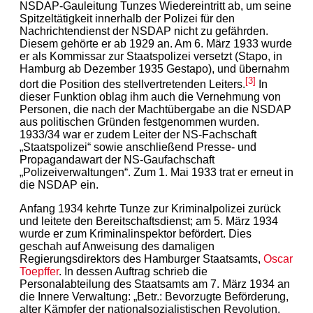
NSDAP-Gauleitung Tunzes Wiedereintritt ab, um seine
Spitzeltätigkeit innerhalb der Polizei für den
Nachrichtendienst der NSDAP nicht zu gefährden.
Diesem gehörte er ab 1929 an. Am 6. März 1933 wurde
er als Kommissar zur Staatspolizei versetzt (Stapo, in
Hamburg ab Dezember 1935 Gestapo), und übernahm
[3]
dort die Position des stellvertretenden Leiters.
In
dieser Funktion oblag ihm auch die Vernehmung von
Personen, die nach der Machtübergabe an die NSDAP
aus politischen Gründen festgenommen wurden.
1933/34 war er zudem Leiter der NS-Fachschaft
„Staatspolizei“ sowie anschließend Presse- und
Propagandawart der NS-Gaufachschaft
„Polizeiverwaltungen“. Zum 1. Mai 1933 trat er erneut in
die NSDAP ein.
Anfang 1934 kehrte Tunze zur Kriminalpolizei zurück
und leitete den Bereitschaftsdienst; am 5. März 1934
wurde er zum Kriminalinspektor befördert. Dies
geschah auf Anweisung des damaligen
Regierungsdirektors des Hamburger Staatsamts,
Oscar
Toepffer
. In dessen Auftrag schrieb die
Personalabteilung des Staatsamts am 7. März 1934 an
die Innere Verwaltung: „Betr.: Bevorzugte Beförderung,
alter Kämpfer der nationalsozialistischen Revolution.