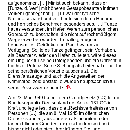
aufgenommen. […] Mir ist auch bekannt, dass er
[Tunze, d. Verf.] mit höheren Gestapobeamten intimen
Verkehr gepflegt hat. […] Er war der typische
Nationalsozialist und zeichnete sich durch Hochmut
und herrisches Benehmen besonders aus. […] Tunze
hat es verstanden, im Hafen Waren zum persönlichen
Gebrauch zu beschaffen, die nicht auf rechtmäßigem
Wege erworben wurden. Er hatte genügend
Lebensmittel, Getränke und Rauchwaren zur
Verfügung. Sollte es Tunze gelingen, sein Vorhaben,
als Beamter wieder den Hafen zu leiten, wäre dieses
ein Unglück für seine Untergebenen und ein Unrecht in
höchster Potenz. Seine Stellung als Leiter hat er nur für
seine persönlichen Vorteile ausgenutzt. Die
Dienstfahrzeuge und auch die Angestellten der
Kriminalpolizeidienststelle wurden hauptsächlich für
[9]
seine Privatzwecke benutzt.“
Am 23. Mai 1949 trat mit dem Grundgesetz (GG) für die
Bundesrepublik Deutschland der Artikel 131 GG in
Kraft und legte fest, dass die „Rechtsverhältnisse von
Personen […], die am 8. Mai 1945 im
ö
ffentlichen
Dienste standen, aus anderen als beamten- oder
tarifrechtlichen Gründen ausgeschieden sind und
bisher nicht oder nicht ihrer früheren Stellung