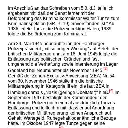
Im Anschluß an das Schreiben vom 5.3. d.J. teile ich
ergebenst mit, daß der Senat ferner mit der
Beförderung des Kriminalkommissar Walter Tunze zum
Kriminalinspektion (GR. B. 19) einverstanden ist.“ Ab
1936 leitete Tunze die Polizeidirektion Hafen, 1939
folgte die Beförderung zum Kriminalrat.
Am 24. Mai 1945 beurlaubte ihn der Hamburger
Polizeipräsident „mit sofortiger Wirkung“ auf Befehl der
britischen Militärregierung, am 18. Juni 1945 folgte die
Entlassung aus politischen Gründen und fast
umgehend die Verhaftung sowie Internierung im L
ager
[4]
Gadeland bei Neumünster bis November 1945.
Gemäß der Zonen-Exekutiv-Anweisung (ZEA) Nr. 54
vom 30. November 1946 stufte ihn die britische
Militärregierung in Kategorie III ein, die laut ZEA in
[5]
Hamburg damals „Nazis (geringe Übeltäter)“ hieß.
Im
September 1947 bestätigte der Kommandeur der
Hamburger Polizei noch einmal ausdrücklich Tunzes
Entlassung und teilte ihm mit, dass er auf Anordnung
der britischen Militärregierung keinen Anspruch auf
Gehalt, Wartegeld, Ruhegehalt oder ähnliche Bezüge
hätte. Im Oktober 1947 legte Tunze gegen seine