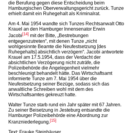
die Berufung gegen diese Entscheidung beim
Hamburgischen Oberverwaltungsgericht zurück. Tunze
erhielt damit ein Ruhegehalt als Kriminalrat.
Am 4. Mai 1954 wandte sich Tunzes Rechtsanwalt Otto
Krauel an den Hamburger Innensenator Erwin
[14]
Jacobi
mit der Bitte, „Bestrebungen
entgegenzutreten“, mit denen Tunze „nicht
wohlgesinnte Beamte die Neufestsetzung [des
Ruhegehalts] absichtlich verzögern“. Jacobi antwortete
Krauel am 17.5.1954, dass der Verdacht der
absichtlichen Verz
ö
gerung nicht zuträfe, die
Polizeibehörde die Angelegenheit vielmehr
beschleunigt behandelt hätte. Das Wirtschaftsamt
informierte Tunze am 7. Mai 1954 über die
Neufestsetzung seiner Bezüge, sodass sich das
anwaltliche Schreiben wohl mit dem des
Wirtschaftsamtes gekreuzt hatte.
Walter Tunze starb rund ein Jahr später mit 67 Jahren.
Zu seiner Beisetzung in Jesteburg entsandte die
Hamburger Polizeibeh
ö
rde eine Abordnung zur
[15]
Kranzniederlegung.
Text: Frauke Steinhäuser