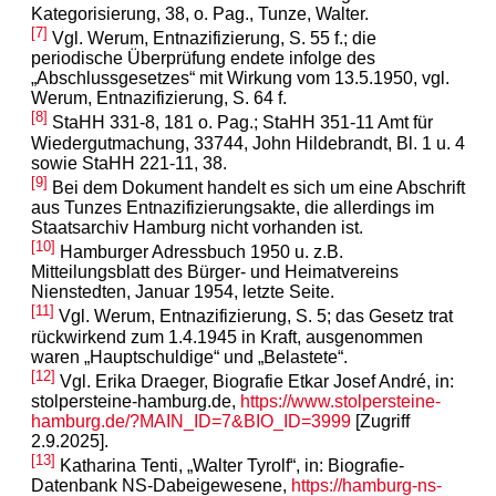
Kategorisierung, 38, o. Pag., Tunze, Walter.
[7]
Vgl. Werum, Entnazifizierung, S. 55 f.; die
periodische Überprüfung endete infolge des
„Abschlussgesetzes“ mit Wirkung vom 13.5.1950, vgl.
Werum, Entnazifizierung, S. 64 f.
[8]
StaHH 331-8, 181 o. Pag.; StaHH 351-11 Amt für
Wiedergutmachung, 33744, John Hildebrandt, Bl. 1 u. 4
sowie StaHH 221-11, 38.
[9]
Bei dem Dokument handelt es sich um eine Abschrift
aus Tunzes Entnazifizierungsakte, die allerdings im
Staatsarchiv Hamburg nicht vorhanden ist.
[10]
Hamburger Adressbuch 1950 u. z.B.
Mitteilungsblatt des Bürger- und Heimatvereins
Nienstedten, Januar 1954, letzte Seite.
[11]
Vgl. Werum, Entnazifizierung, S. 5; das Gesetz trat
rückwirkend zum 1.4.1945 in Kraft, ausgenommen
waren „Hauptschuldige“ und „Belastete
“
.
[12]
Vgl. Erika Draeger, Biografie Etkar Josef André, in:
stolpersteine-hamburg.de,
https://www.stolpersteine-
hamburg.de/?MAIN_ID=7&BIO_ID=3999
[Zugriff
2.9.2025].
[13]
Katharina Tenti, „Walter Tyrolf“, in: Biografie-
Datenbank NS-Dabeigewesene,
https://hamburg-ns-