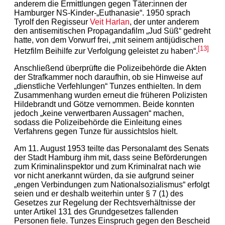
anderem die Ermittlungen gegen Täter:innen der
Hamburger NS-Kinder-„
Euthanasie
“
. 1950 sprach
Tyrolf den Regisseur
Veit Harlan
, der unter anderem
den antisemitischen Propagandafilm „
Jud S
üß“ gedreht
hatte, von dem Vorwurf frei, „mit seinem antijüdischen
[13]
Hetzfilm Beihilfe zur Verfolgung geleistet zu haben“.
Anschließend überprüfte die Polizeibehörde die Akten
der Strafkammer noch daraufhin, ob sie Hinweise auf
„dienstliche Verfehlungen“ Tunzes enthielten. In dem
Zusammenhang wurden erneut die früheren Polizisten
Hildebrandt und Götze vernommen. Beide konnten
jedoch „keine verwertbaren Aussagen“ machen,
sodass die Polizeibehörde die Einleitung eines
Verfahrens gegen Tunze für aussichtslos hielt.
Am 11. August 1953 teilte das Personalamt des Senats
der Stadt Hamburg ihm mit, dass seine Beförderungen
zum Kriminalinspektor und zum Kriminalrat nach wie
vor nicht anerkannt würden, da sie aufgrund seiner
„engen Verbindungen zum Nationalsozialismus“ erfolgt
seien und er deshalb weiterhin unter § 7 (1) des
Gesetzes zur Regelung der Rechtsverhältnisse der
unter Artikel 131 des Grundgesetzes fallenden
Personen fiele. Tunzes Einspruch gegen den Bescheid