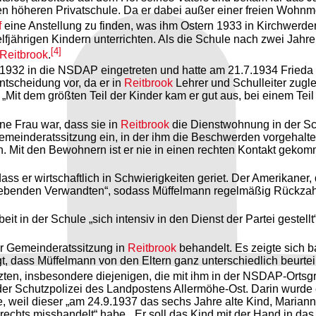
en höheren Privatschule. Da er dabei außer einer freien Wohnm
f
eine Anstellung zu finden, was ihm Ostern 1933 in Kirchwerde
lfjährigen Kindern unterrichten. Als die Schule nach zwei Jahre
[4]
Reitbrook
.
1932 in die NSDAP eingetreten und hatte am 21.7.1934 Frieda B
tscheidung vor, da er in
Reitbrook
Lehrer und Schulleiter zugl
. „Mit dem größten Teil der Kinder kam er gut aus, bei einem Tei
ne Frau war, dass sie in
Reitbrook
die Dienstwohnung in der Sc
Gemeinderatssitzung ein, in der ihm die Beschwerden vorgehal
n. Mit den Bewohnern ist er nie in einen rechten Kontakt gekom
s er wirtschaftlich in Schwierigkeiten geriet. Der Amerikaner,
lebenden Verwandten“, sodass Müffelmann regelmäßig Rückzahl
rbeit in der Schule „sich intensiv in den Dienst der Partei gest
r Gemeinderatssitzung in
Reitbrook
behandelt. Es zeigte sich b
, dass Müffelmann von den Eltern ganz unterschiedlich beurtei
ützten, insbesondere diejenigen, die mit ihm in der NSDAP-Ort
er Schutzpolizei des Landpostens Allermöhe-Ost. Darin wurde e
weil dieser „am 24.9.1937 das sechs Jahre alte Kind, Marianne L
echts misshandelt“ habe. „Er soll das Kind mit der Hand in da