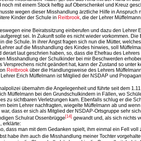
 noch mit einem Stock heftig auf Oberschenkel und Kreuz gesc
musste wegen dieser Misshandlung ärztliche Hilfe in Anspruch
tere Kinder der Schule in
Reitbrook
, die der Lehrer Müffelmann
eswegen eine Beiratssitzung einberufen und dazu den Lehrer E
aufgeregt sei. In Zukunft solle es nicht wieder vorkommen. Die
n die ­Schule. In ihrer Angst fragen sich nun die Mütter, welc
 Lehrer auf die Misshandlung des Kindes hinwies, soll Müffel
derart laut geschrien haben, so, dass die Ehefrau des Lehrers m
gen Misshandlung der Schulkinder bei mir Beschwerden erhoben
s Versprechens nicht geändert hat, kann der Zustand so unter
von
Reitbrook
über die Handlungsweise des Lehrers Müffelmann s
Lehrer Erich Müffelmann ist Mitglied der NSDAP und Propaganda
inalpolizei übernahm die Angelegenheit und führte seit dem 1.1
Erich Müffelmann bei den Grundschulkindern in Fällen, wo Schüle
 es zu sichtbaren Verletzungen kam. Ebenfalls schlug er die Sc
n beim Lehrer nachfragten, wiegelte Müffelmann ab und wenn d
war, dass er sich als Mitglied der NSDAP-Ortsgruppe sehr siche
[14]
tändigen Schulrat Ossenbrügge
gewandt und, als sich nichts v
erklärte:
, dass man mit dem Gedanken spielt, ihm einmal ein Fell voll 
elbst habe ihm auch die Misshandlung meiner Tochter vorgehalten