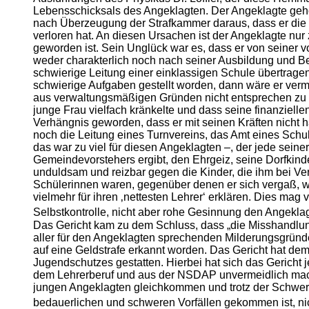
Lebensschicksals des Angeklagten. Der Angeklagte gehö
nach Überzeugung der Strafkammer daraus, dass er die K
verloren hat. An diesen Ursachen ist der Angeklagte nur 
geworden ist. Sein Unglück war es, dass er von seiner vo
weder charakterlich noch nach seiner Ausbildung und B
schwierige Leitung einer einklassigen Schule übertrage
schwierige Aufgaben gestellt worden, dann wäre er vermut
aus verwaltungsmäßigen Gründen nicht entsprechen zu 
junge Frau vielfach kränkelte und dass seine finanziell
Verhängnis geworden, dass er mit seinen Kräften nicht 
noch die Leitung eines Turnvereins, das Amt eines Schul
das war zu viel für diesen Angeklagten –, der jede sein
Gemeindevorstehers ergibt, den Ehrgeiz, seine Dorfkind
unduldsam und reizbar gegen die Kinder, die ihm bei Ve
Schülerinnen waren, gegenüber denen er sich vergaß, w
vielmehr für ihren ‚nettesten Lehrer‘ erklären. Dies m
Selbstkontrolle, nicht aber rohe Gesinnung den Angekla
Das Gericht kam zu dem Schluss, dass „die Misshandlun
aller für den Angeklagten sprechenden Milderungsgründ
auf eine Geldstrafe erkannt worden. Das Gericht hat dem
Jugendschutzes gestatten. Hierbei hat sich das Gericht
dem Lehrerberuf und aus der NSDAP unvermeidlich mac
jungen Angeklagten gleichkommen und trotz der Schwere 
bedauerlichen und schweren Vorfällen gekommen ist, nic