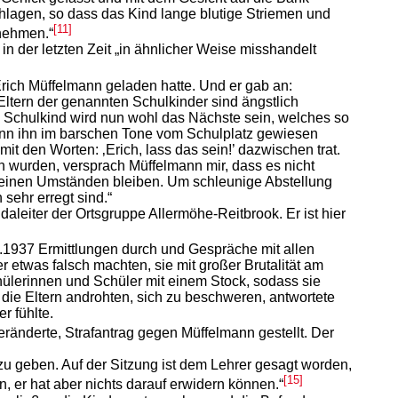
hlagen, so dass das Kind lange blutige Striemen und
[11]
 nehmen.“
 in der letzten Zeit „in ähnlicher Weise misshandelt
rich Müffelmann geladen hatte. Und er gab an:
 Eltern der genannten Schulkinder sind ängstlich
hes Schulkind wird nun wohl das Nächste sein, welches so
mann ihn im barschen Tone vom Schulplatz gewiesen
it den Worten: ‚Erich, lass das sein!’ dazwischen trat.
 wurden, versprach Müffelmann mir, dass es nicht
 keinen Umständen bleiben. Um schleunige Abstellung
ehr erregt sind.“
leiter der Ortsgruppe Allermöhe-Reitbrook. Er ist hier
1.1937 Ermittlungen durch und Gespräche mit allen
r etwas falsch machten, sie mit großer Brutalität am
hülerinnen und Schüler mit einem Stock, sodass sie
ie Eltern androhten, sich zu beschweren, antwortete
r fühlte.
eränderte, Strafantrag gegen Müffelmann gestellt. Der
zu geben. Auf der Sitzung ist dem Lehrer gesagt worden,
[15]
, er hat aber nichts darauf erwidern können.“