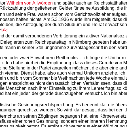
ator
Wilhelm von Allwörden
und später auch an Reichsstatthalte
 Rückzahlung der geliehenen Gelder für seine Ausbildung, die 
lmann und seine Frau waren schon vom Gerichtsvollzieher aufges
enossen halfen nichts. Am 5.3.1936 wurde ihm mitgeteilt, dass 
iben, die Abtragung der durch Studium und Heirat erwachsenen
[26]
“
nd der damit verbundenen Verbitterung ein aktiver Nationalsozia
ls Delegierten zum Reichsparteitag in Nürnberg gebeten habe u
elmann in seiner Stellungnahme zur Anklageschrift in den Vorde
ein oder zwei Einwohnern Reitbrooks – ich trüge die Uniform d
ck. Ich habe hierbei die Empfindung, dass dieses Gerede von M
ne Stellung in der Partei angreifen möchten, die aber eine an
 viermal Dienst habe, also auch viermal Uniform anziehe. Ich h
verein und bin vom Sommer bis Weihnachten jede Woche einmal 
igen entspricht es nicht den tatsächlichen Verhältnissen, dass
r die Menschen nach ihrer Einstellung zu ihrem Lehrer fragt, so
hat ein jeder, der gerade durchzugehen versucht. Ich bin aber 
ialistische Gesinnungsrechtsprechung. Es benennt klar die über
gungen gerecht zu werden. So wird klar gesagt, dass bei den 
terrichts an seinen Zöglingen begangen hat, eine Körperverle
usfluss einer rohen Gesinnung, sondern einer inneren Hemmungsl
gslosigkeit betont. Es ergibt sich weiter aus einer Würdigung