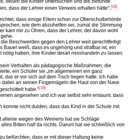
de, ließen die Kinder untersuchen und die Befunde
[16]
rden, dass der Lehrer einen Verweis erhalten hätte“.
ichtet, dass einige Eltern schon zur Oberschulbehörde
sprochen, wie dem abzuhelfen sei, zumal die Stimmung
er kam mir zu Ohren, dass der Lehrer, der davon wohl
 gehe.
 die Beschwerden gegen den Lehrer weit gerechtfertigt
s Bauer weiß, dass es ungehörig und strafbar ist, ein
nötig haben, ihre Kinder derart misshandeln zu lassen.
 sein Verhalten als pädagogische Maßnahmen, die
lierte, ein Schüler sei „im allgemeinen ein ganz
d, das er vor sich auf dem Tisch liegen hatte. Ich habe
ich dabei an seinen Fingernägeln die Haut von der Nase
[18]
geschüttelt habe.“
triemen angesehen und ich war selbst sehr erstaunt, dass
h konnte nicht dulden, dass das Kind in der Schule mit
ht alleine wegen des Weinens hat sie Schläge
les Bitten half da nichts. Darum hat sie schließlich von
 zu befürchten, dass er mit dieser Haltung keine