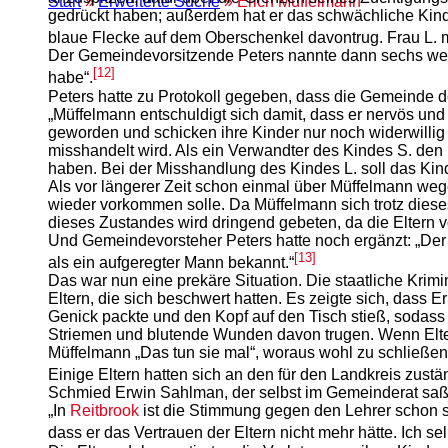
Start
»
Erweiterte Suche
» Erich Müffelmann
gedrückt haben; außerdem hat er das schwächliche Kind
blaue Flecke auf dem Oberschenkel davontrug. Frau L. 
Der Gemeindevorsitzende Peters nannte dann sechs wei
[12]
habe“.
Peters hatte zu Protokoll gegeben, dass die Gemeinde d
„Müffelmann entschuldigt sich damit, dass er nervös und 
geworden und schicken ihre Kinder nur noch widerwillig i
misshandelt wird. Als ein Verwandter des Kindes S. den
haben. Bei der Misshandlung des Kindes L. soll das Kind 
Als vor längerer Zeit schon einmal über Müffelmann we
wieder vorkommen solle. Da Müffelmann sich trotz diese
dieses Zustandes wird dringend gebeten, da die Eltern 
Und Gemeindevorsteher Peters hatte noch ergänzt: „Der 
[13]
als ein aufgeregter Mann bekannt.“
Das war nun eine prekäre Situation. Die staatliche Krim
Eltern, die sich beschwert hatten. Es zeigte sich, dass 
Genick packte und den Kopf auf den Tisch stieß, sodass
Striemen und blutende Wunden davon trugen. Wenn Elter
Müffelmann „Das tun sie mal“, woraus wohl zu schließen 
Einige Eltern hatten sich an den für den Landkreis zus
Schmied Erwin Sahlman, der selbst im Gemeinderat saß, 
„In
Reitbrook
ist die Stimmung gegen den Lehrer schon so
dass er das Vertrauen der Eltern nicht mehr hätte. Ich s