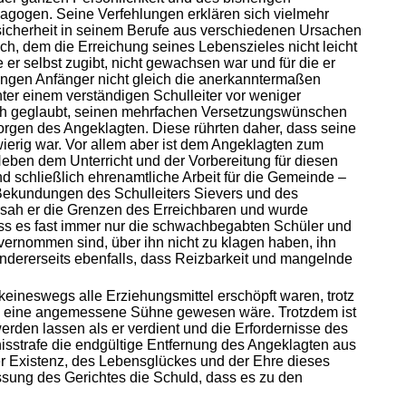
agogen. Seine Verfehlungen erklären sich vielmehr
tsicherheit in seinem Berufe aus verschiedenen Ursachen
sch, dem die Erreichung seines Lebenszieles nicht leicht
 er selbst zugibt, nicht gewachsen war und für die er
ungen Anfänger nicht gleich die anerkanntermaßen
ter einem verständigen Schulleiter vor weniger
ch geglaubt, seinen mehrfachen Versetzungswünschen
gen des Angeklagten. Diese rührten daher, dass seine
wierig war. Vor allem aber ist dem Angeklagten zum
eben dem Unterricht und der Vorbereitung für diesen
d schließlich ehrenamtliche Arbeit für die Gemeinde –
n Bekundungen des Schulleiters Sievers und des
ersah er die Grenzen des Erreichbaren und wurde
dass es fast immer nur die schwachbegabten Schüler und
ernommen sind, über ihn nicht zu klagen haben, ihn
andererseits ebenfalls, dass Reizbarkeit und mangelnde
ineswegs alle Erziehungsmittel erschöpft waren, trotz
afe eine angemessene Sühne gewesen wäre. Trotzdem ist
erden lassen als er verdient und die Erfordernisse des
isstrafe die endgültige Entfernung des Angeklagten aus
 Existenz, des Lebensglückes und der Ehre dieses
ssung des Gerichtes die Schuld, dass es zu den