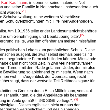
r
Karl Kaufmann
, in denen er seine materielle Not
ihn und seine Familie in Not brachten, insbesondere auch
[25]
ucht worden.
die Schulverwaltung keine weiteren Vorschüsse
 Schuldverpflichtungen mit Hilfe Ihrer Angehörigen,
list. Am 1.9.1936 teilte er der Landesunterrichtsbehörde
[27]
nd er um Genehmigung und Beurlaubung bitte“.
rgrund stellte, was ihm offenbar am meisten missfallen
es politischen Leiters zum persönlichen Schutz. Diese
enschen ausgeht, die zwar selbst niemals bereit sind
dere, begründetere Form nicht finden können. Mir stände
abe dann nicht noch Zeit, in Zivil viel herumzufahren.
zum Turnen mit dem Rade gefahren. Jeder, der mir also
 die Bevölkerung so ablehnend zu mir steht. Wenn nach
 können wohl im Augenblick der Überraschung recht
überzeugt, dass der wertvolle Teil Reitbrooks ganz für
schrittenen Grenzen durch Erich Müffelmann, versucht
„Misshandlungen, die der Angeklagte als beamteter
[29]
tzung im Amte gemäß § 340 StGB vorliege“.
osigkeit. Dieses ergibt sich nicht nur aus den
 der ganzen Persönlichkeit und des bisherigen