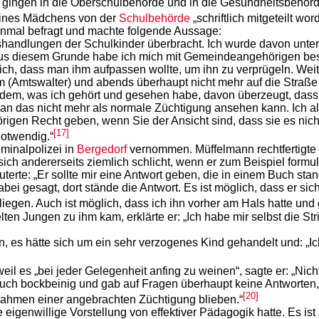
r, gingen in die Oberschulbehörde und in die Gesundheitsbehör
 eines Mädchens von der
Schulbehörde
„schriftlich mitgeteilt wo
nmal befragt und machte folgende Aussage:
andlungen der Schulkinder überbracht. Ich wurde davon unterr
Aus diesem Grunde habe ich mich mit Gemeindeangehörigen be
ich, dass man ihm aufpassen wollte, um ihn zu verprügeln. Weit
m (Amtswalter) und abends überhaupt nicht mehr auf die Straße
 dem, was ich gehört und gesehen habe, davon überzeugt, dass
man das nicht mehr als normale Züchtigung ansehen kann. Ich al
en Recht geben, wenn Sie der Ansicht sind, dass sie es nicht 
[17]
notwendig.“
minalpolizei in
Bergedorf
vernommen. Müffelmann rechtfertigte
e sich andererseits ziemlich schlicht, wenn er zum Beispiel formu
terte: „Er sollte mir eine Antwort geben, die in einem Buch stan
bei gesagt, dort stände die Antwort. Es ist möglich, dass er s
iegen. Auch ist möglich, dass ich ihn vorher am Hals hatte und 
lten Jungen zu ihm kam, erklärte er: „Ich habe mir selbst die S
n, es hätte sich um ein sehr verzogenes Kind gehandelt und: „Ic
il es „bei jeder Gelegenheit anfing zu weinen“, sagte er: „Nic
ch bockbeinig und gab auf Fragen überhaupt keine Antworten, al
[20]
Rahmen einer angebrachten Züchtigung blieben.“
 eigenwillige Vorstellung von effektiver Pädagogik hatte. Es ist