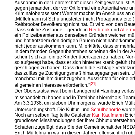
Ausnahme in der Lehrerschaft dieser Zeit gewesen ist. 
gegen jemanden, der vor Ort formal eine Autorität war 
Kriminaloberassistent Werner machte im Anschluss an 
„Müffelmann ist Schulungsleiter (nicht Propagandaleite
Reitbrooker Bevölkerung nicht hat. Er wird von den Baue
Dass solche Zustände – gerade in
Reitbrook
und
Allerm
ein Polizeibeamter aus denselben Gründen weichen müsse
und hat trotzdem den dortigen Bauern nicht näherkomme
nicht jeder auskommen kann. M. erklärte, dass er mehrfa
In dem fremden Gegenüberstehen scheinen die in der Ak
scheint sich auf einige Kinder übertragen zu haben. Nur d
so aufgeregt habe, dass er sich hinterher krank gefühlt h
geschlagen zu haben. Dass durch die Schläge Verletzunge
das zulässige Züchtigungsmaß hinausgegangen sein. Unt
manchmal mit ihm durchzugehen, Aussichten für eine erfo
[21]
allgemeinen Interesse erforderlich.“
Der Oberstaatsanwalt beim Landgericht Hamburg verfasst
misshandelt zu haben und in Tateinheit hiermit als Bea
Am 3.3.1938, um sieben Uhr morgens, wurde Erich Müffe
Untersuchungshaft. Die Kultur- und
Schulbehörde
wurde 
Noch am selben Tag teilte Gauleiter
Karl Kaufmann
Erich
grundlosen Misshandlungen der Ihrer Obhut unterstehen
Schaden zugefügt, dass Sie der Gemeinschaft der NSD
Erich Müffelmann war in diesen Jahren offensichtlich ü