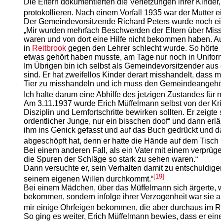
Die Eltern dokumentierten die Verletzungen ihrer Kinde
protokollieren. Nach einem Vorfall 1935 war der Mutter
Der Gemeindevorsitzende Richard Peters wurde noch ei
„Mir wurden mehrfach Beschwerden der Eltern über Missh
waren und von dort eine Hilfe nicht bekommen haben. 
in
Reitbrook
gegen den Lehrer schlecht wurde. So hörte 
etwas gehört haben musste, am Tage nur noch in Unifor
Im Übrigen bin ich selbst als Gemeindevorsitzender aus
sind. Er hat zweifellos Kinder derart misshandelt, dass 
Tier zu misshandeln und ich muss den Gemeindeangehörig
Ich halte darum eine Abhilfe des jetzigen Zustandes für 
Am 3.11.1937 wurde Erich Müffelmann selbst von der Kri
Disziplin und Lernfortschritte bewirken sollten. Er zeigt
ordentlicher Junge, nur ein bisschen doof“ und dann erläu
ihm ins Genick gefasst und auf das Buch gedrückt und da
abgeschöpft hat, denn er hatte die Hände auf dem Tisch l
Bei einem anderen Fall, als ein Vater mit einem verprüge
die Spuren der Schläge so stark zu sehen waren.“
Dann versuchte er, sein Verhalten damit zu entschuldige
[19]
seinem eigenen Willen durchkommt.“
Bei einem Mädchen, über das Müffelmann sich ärgerte, we
bekommen, sondern infolge ihrer Verzogenheit war sie au
mir einige Ohrfeigen bekommen, die aber durchaus im 
So ging es weiter, Erich Müffelmann bewies, dass er eine