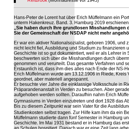
Reitbrook
(Wohnadresse vor 1945)
Hans-Peter de Lorent hat über Erich Müffelmann ein Port
unterm Hakenkreuz. Band. 3. Hamburg 2019 erschienen und
„Sie haben durch Ihre grundlosen Misshandlungen 
Sie der Gemeinschaft der NSDAP nicht mehr angehö
Er war ein aktiver Nationalsozialist, geboren 1906, und 
nicht leicht fiel, Ausbildung und Studium zu finanziere
Geschichte ist so gut dokumentiert, weil er als Lehrer i
beschwerten sich über die Misshandlungen durch überm
genommen und verurteilt. Das gesamte Verfahren und se
Erstaunlich ist, dass ihm dies alles nach Ende der NS-H
Erich Müffelmann wurde am 13.12.1906 in Riede, Kreis V
geordnet, aber materiell angespannt.
Er besuchte vier Jahre die einklassige Volksschule in Ri
Präparandenanstalt in Verden zu besuchen. Aber gerade
aufgehoben werden sollten. Daraufhin nahm Erich Müffelm
Gymnasiums in Verden einzutreten und dort 1928 das Ab
Bis zu diesem Zeitpunkt war sein Vater für die Ausbild
Studienkosten selbst tragen. Zur Hilfe kam ihm da ein Be
Müffelmann studierte dann fünf Semester in Hamburg un
Geschichte. Im Mai 1931 bestand er in Hamburg das ers
an Schulen hospitiert. Danach war er eine Zeit lang arbe