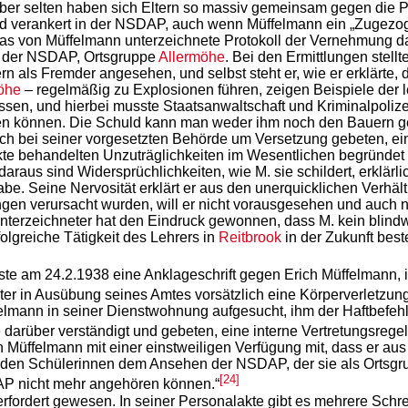
Aber selten haben sich Eltern so massiv gemeinsam gegen die P
und verankert in der NSDAP, auch wenn Müffelmann ein „Zugezo
das von Müffelmann unterzeichnete Protokoll der Vernehmung 
r) der NSDAP, Ortsgruppe
Allermöhe
. Bei den Ermittlungen stell
rn als Fremder angesehen, und selbst steht er, wie er erklärte
öhe
– regelmäßig zu Explosionen führen, zeigen Beispiele der le
n, und hierbei musste Staatsanwaltschaft und Kriminalpolizei 
n können. Die Schuld kann man weder ihm noch den Bauern geb
ch bei seiner vorgesetzten Behörde um Versetzung gebeten, ein
te behandelten Unzuträglichkeiten im Wesentlichen begründet 
araus sind Widersprüchlichkeiten, wie M. sie schildert, erklärli
abe. Seine Nervosität erklärt er aus den unerquicklichen Verhältn
n verursacht wurden, will er nicht vorausgesehen und auch nich
erzeichneter hat den Eindruck gewonnen, dass M. kein blindwü
lgreiche Tätigkeit des Lehrers in
Reitbrook
in der Zukunft bes
e am 24.2.1938 eine Anklageschrift gegen Erich Müffelmann, in 
mter in Ausübung seines Amtes vorsätzlich eine Körperverletzu
lmann in seiner Dienstwohnung aufgesucht, ihm der Haftbefehl 
darüber verständigt und gebeten, eine interne Vertretungsrege
 Müffelmann mit einer einstweiligen Verfügung mit, dass er a
den Schülerinnen dem Ansehen der NSDAP, der sie als Ortsgru
[24]
AP nicht mehr angehören können.“
berfordert gewesen. In seiner Personalakte gibt es mehrere Sc