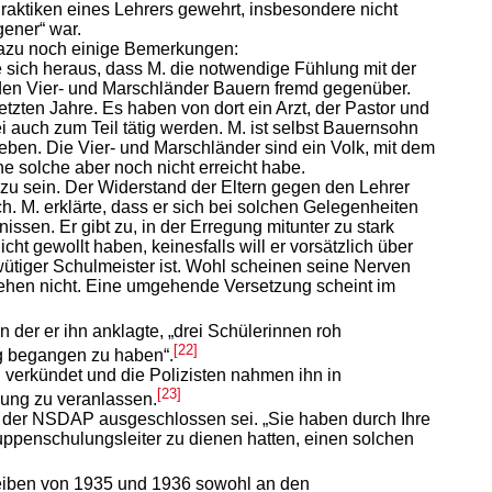
raktiken eines Lehrers gewehrt, insbesondere nicht
gener“ war.
dazu noch einige Bemerkungen:
te sich heraus, dass M. die notwendige Fühlung mit der
, den Vier- und Marschländer Bauern fremd gegenüber.
tzten Jahre. Es haben von dort ein Arzt, der Pastor und
auch zum Teil tätig werden. M. ist selbst Bauernsohn
en. Die Vier- und Marschländer sind ein Volk, mit dem
e solche aber noch nicht erreicht habe.
zu sein. Der Widerstand der Eltern gegen den Lehrer
ch. M. erklärte, dass er sich bei solchen Gelegenheiten
issen. Er gibt zu, in der Erregung mitunter zu stark
t gewollt haben, keinesfalls will er vorsätzlich über
tiger Schulmeister ist. Wohl scheinen seine Nerven
tehen nicht. Eine umgehende Versetzung scheint im
der er ihn anklagte, „drei Schülerinnen roh
[22]
ng begangen zu haben“.
verkündet und die Polizisten nahmen ihn in
[23]
lung zu veranlassen.
us der NSDAP ausgeschlossen sei. „Sie haben durch Ihre
ppenschulungsleiter zu dienen hatten, einen solchen
hreiben von 1935 und 1936 sowohl an den