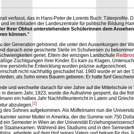
rait verfasst, das in Hans-Peter de Lorents Buch: Täterprofile
 im Infoladen der Landeszentrale für politische Bildung Hambur
der Ihrer Obhut unterstehenden Schülerinnen dem Ansehe
ren können.“
zu der Generation gehörend, die unter den Auswirkungen der Weltw
n und danach eine gesicherte Stelle im Schulwesen zu bekommen,
n Schwierigkeiten geriet. Eltern der winzigen Landschule
Reitbro
äßige Züchtigungen ihrer Kinder. Es kam zu Klagen, Untersuc
ine persönliche Entwicklung wurden präzise aufgezeichnet.
errschaft nicht nachhaltig geschadet hat. 1960 wurde er an der
erden, als Sohn eines Bauern geboren. Er hatte fünf Geschwiste
ede und wechselte danach für vier Jahre auf die Mittelschule in
 in diesem Jahr, 1923, wurde die Aufnahme gesperrt, da die f
ann ein halbes Jahr Nachhilfeunterricht in Latein und Griechis
[1]
itur abzulegen.
ung des Sohnes aufgekommen. Als Müffelmann nun die Universitä
kannter seiner Mutter in Amerika, der die Summe von 750 Dollar
d ein Semester in Wien an der Universität Erziehungswissensch
te Staatsexamen. Während des Studiums und in den Semesterfer
itslos, arbeitete auf dem Hof seines Vaters und bekam für das J