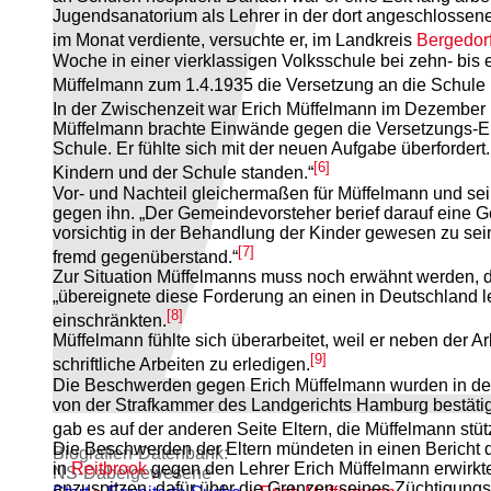
Jugendsanatorium als Lehrer in der dort angeschlossen
im Monat verdiente, versuchte er, im Landkreis
Bergedor
Woche in einer vierklassigen Volksschule bei zehn- bis e
Müffelmann zum 1.4.1935 die Versetzung an die Schule
In der Zwischenzeit war Erich Müffelmann im Dezember 
Müffelmann brachte Einwände gegen die Versetzungs-En
Schule. Er fühlte sich mit der neuen Aufgabe überfordert
[6]
Kindern und der Schule standen.“
Vor- und Nachteil gleichermaßen für Müffelmann und sei
gegen ihn. „Der Gemeindevorsteher berief darauf eine 
vorsichtig in der Behandlung der Kinder gewesen zu sei
[7]
fremd gegenüberstand.“
Zur Situation Müffelmanns muss noch erwähnt werden, das
„übereignete diese Forderung an einen in Deutschland 
[8]
einschränkten.
Müffelmann fühlte sich überarbeitet, weil er neben der A
[9]
schriftliche Arbeiten zu erledigen.
Die Beschwerden gegen Erich Müffelmann wurden in de
von der Strafkammer des Landgerichts Hamburg bestätigt
gab es auf der anderen Seite Eltern, die Müffelmann st
Die Beschwerden der Eltern mündeten in einen Bericht d
Biografien-Datenbank:
in
Reitbrook
gegen den Lehrer Erich Müffelmann erwirkte, 
NS‑Dabeigewesene
anzuspitzen, dafür über die Grenzen seines Züchtigungsr