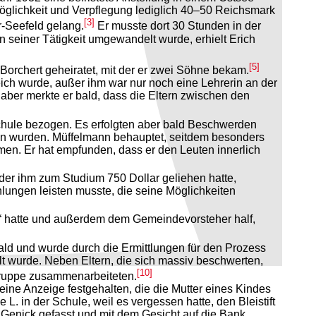
öglichkeit und Verpflegung lediglich 40–50 Reichsmark
[3]
r-Seefeld gelang.
Er musste dort 30 Stunden in der
n seiner Tätigkeit umgewandelt wurde, erhielt Erich
[5]
orchert geheiratet, mit der er zwei Söhne bekam.
eich wurde, außer ihm war nur noch eine Lehrerin an der
l aber merkte er bald, dass die Eltern zwischen den
hule bezogen. Es erfolgten aber bald Beschwerden
ten wurden. Müffelmann behauptet, seitdem besonders
men. Er hat empfunden, dass er den Leuten innerlich
 der ihm zum Studium 750 Dollar geliehen hatte,
ungen leisten musste, die seine Möglichkeiten
ellt“ hatte und außerdem dem Gemeindevorsteher half,
ald und wurde durch die Ermittlungen für den Prozess
lt wurde. Neben Eltern, die sich massiv beschwerten,
[10]
sgruppe zusammenarbeiteten.
ine Anzeige festgehalten, die die Mutter eines Kindes
. in der Schule, weil es vergessen hatte, den Bleistift
s Genick gefasst und mit dem Gesicht auf die Bank