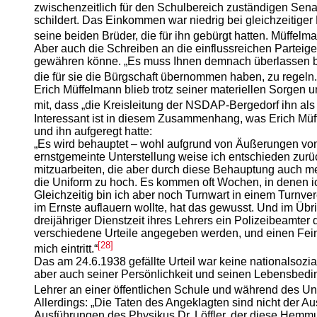
zwischenzeitlich für den Schulbereich zuständigen Sen
schildert. Das Einkommen war niedrig bei gleichzeitiger
seine beiden Brüder, die für ihn gebürgt hatten. Müffe
Aber auch die Schreiben an die einflussreichen Parteig
gewähren könne. „Es muss Ihnen demnach überlassen ble
die für sie die Bürgschaft übernommen haben, zu regeln.
Erich Müffelmann blieb trotz seiner materiellen Sorgen u
mit, dass „die Kreisleitung der NSDAP-Bergedorf ihn a
Interessant ist in diesem Zusammenhang, was Erich Müff
und ihn aufgeregt hatte:
„Es wird behauptet – wohl aufgrund von Äußerungen von 
ernstgemeinte Unterstellung weise ich entschieden zurü
mitzuarbeiten, die aber durch diese Behauptung auch mei
die Uniform zu hoch. Es kommen oft Wochen, in denen ich
Gleichzeitig bin ich aber noch Turnwart in einem Turn
im Ernste auflauern wollte, hat das gewusst. Und im Übr
dreijähriger Dienstzeit ihres Lehrers ein Polizeibeamte
verschiedene Urteile angegeben werden, und einen Feind 
[28]
mich eintritt.“
Das am 24.6.1938 gefällte Urteil war keine nationalsoz
aber auch seiner Persönlichkeit und seinen Lebensbedin
Lehrer an einer öffentlichen Schule und während des Un
Allerdings: „Die Taten des Angeklagten sind nicht der A
Ausführungen des Physikus Dr. Löffler, der diese Hemmun