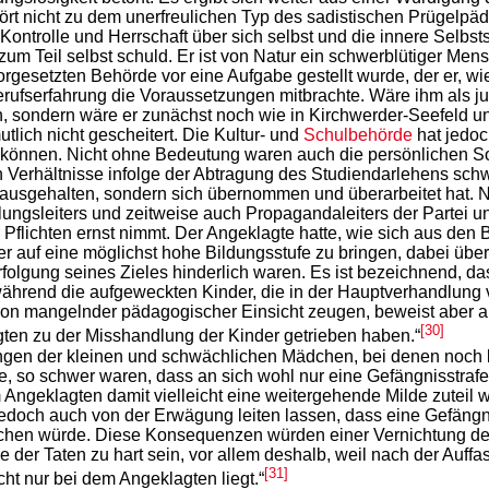
rt nicht zu dem unerfreulichen Typ des sadistischen Prügelpäd
ontrolle und Herrschaft über sich selbst und die innere Selbs
zum Teil selbst schuld. Er ist von Natur ein schwerblütiger Men
rgesetzten Behörde vor eine Aufgabe gestellt wurde, der er, wie
erufserfahrung die Voraussetzungen mitbrachte. Wäre ihm als j
n, sondern wäre er zunächst noch wie in Kirchwerder-Seefeld un
lich nicht gescheitert. Die Kultur- und
Schulbehörde
hat jedo
können. Nicht ohne Bedeutung waren auch die persönlichen Sor
en Verhältnisse infolge der Abtragung des Studiendarlehens sch
hausgehalten, sondern sich übernommen und überarbeitet hat. N
ungsleiters und zeitweise auch Propagandaleiters der Partei un
er Pflichten ernst nimmt. Der Angeklagte hatte, wie sich aus de
er auf eine möglichst hohe Bildungsstufe zu bringen, dabei üb
rfolgung seines Zieles hinderlich waren. Es ist bezeichnend, 
ährend die aufgeweckten Kinder, die in der Hauptverhandlung v
ag von mangelnder pädagogischer Einsicht zeugen, beweist aber 
[30]
gten zu der Misshandlung der Kinder getrieben haben.“
gen der kleinen und schwächlichen Mädchen, bei denen noch ke
e, so schwer waren, dass an sich wohl nur eine Gefängnisstr
 Angeklagten damit vielleicht eine weitergehende Milde zuteil w
 jedoch auch von der Erwägung leiten lassen, dass eine Gefängn
hen würde. Diese Konsequenzen würden einer Vernichtung der
der Taten zu hart sein, vor allem deshalb, weil nach der Auffa
[31]
ht nur bei dem Angeklagten liegt.“