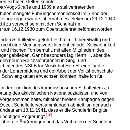
en Schulen stellen konnte.
par-Vogt-Straße und 1939 als stellvertretenden
chulen mangels Führungspersönlichkeit im Sinne der
zier eingezogen wurde, übernahm Haefeker am 29.12.1940
cht zu verwechseln mit dem Schulrat im
der am 16.12.1930 zum Oberstudienrat befördert worden
nden Schulleiters geführt. Er hat mich bereitwillig und
es nicht eine Meinungsverschiedenheit oder Schwierigkeit
und frischen Ton bemüht, mit allen Mitgliedern des
nger geblieben. Ganz besonders lag Herrn H. aber die
 den neuen Reichslehrplänen in Sing- und
eiter des NSLB für Musik hat Herr H. eine für die
der Lehrerbildung und der Arbeit der Volkshochschule
 Schwierigkeiten erwachsen könnten, halte ich für
er in der Funktion des kommissarischen Schulleiters an
ortung des aktivistischen Nationalsozialisten und von
h vorgenommen hatte, mit einer breiten Kampagne gegen
Zweck Schulleiterversammlungen abhielt, an der auch
ründete am 13.11.1941, dass er die Schülerin Brigitte
[16]
 heutigen Regierung“.
cht über die Äußerungen und das Verhalten der Schülerin