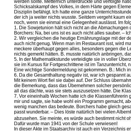
werden sollte. Metternich unterdrückte und verfolgte na
Schicksalskampf des Volkes, in dem Härte gegen Element
Disziplin befähigt. Ich hatte eine ganze Unterrichtsstun
der ich ja weiter nichts wusste. Seitdem vergeht kaum e
noch, wenn sie einmal eine Gelegenheit auslässt. Im fol
1. Die Sowjetunion hält sich nicht an die Abmachungen
Borchers: Na, bei uns ist es auch nicht alles sauber. – 
2. Wir vergleichen die heutige Ernährungslage mit der de
auch nicht genug. Wenn man im Restaurant isst, wird man
meckere überhaupt gegen alles, besonders gegen die Le
nichts gemerkt hätten. B. musste natürlich anbringen, d
5. In der Mathematikstunde verteidigte sie in voller Übe
sie im Kursus für Fortgeschrittene ist im Tanzunterricht
Eine wichtige Sondermeldung ist gekommen. B.: Mich inte
6. Da die Gesamthaltung negativ ist, war ich gespannt 
Mit keinem Wort fiel sie dabei auf. Der Schluss übernah
die Bemerkung, dass das Übernehmen solcher persönlich
all das dächte, was sie stets auszusetzen hätte. Die Kl
7. Vor eineinhalb Wochen hatte ich die Klassenführeri
mir und sagte, sie habe wohl ein Programm gemacht, aber 
wenig manchen das bedeute. Borchers habe gleich gesagt,
passt wunderbar. – Dies löste natürlich bei vielen Albern
abzusehen. Sie meinte, es würde auch bestimmt nicht oh
Dafür wurde man 1941 von der Schule verwiesen!
In dieser Akte im Staatsarchiv ist auch ein Verzeichnis