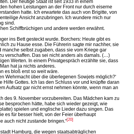
en. Der heutige Staat ist seit 1933 in einem
 den hohen Leistungen an der Front nur durch eiserne
rstanden hatte. Ich erwartete das auch von Brigitte, von
genteilige Ansicht anzubringen. Ich wundere mich nur
g sind.
chen Schiffbrüchigen und andere werden erwähnt.
ger ins Bett gesteckt wurde. Borchers: Heute gibt es
nlich zu Hause esse. Die Führerin sagte mir nachher, sie
d manche selbst zugaben, dass sie vom Kriege gar
u verschaffen. Das sei nicht anders als damals. (…)
tigen Werten. In einem Privatgespräch erzählte sie, dass
 Man hat ja nichts anderes.
n es bloß erst so weit wäre.
chen Wehrmacht über die überlegenen Sowjets möglich?‘
 Hilfe Gottes. Ich las den Schluss vor und knüpfte daran
em Aufsatz gar nicht ernst nehmen könnte, wenn man an
lich des 9. November vorzubereiten. Das Mädchen kam zu
sse besprochen hätte, habe sich wieder gezeigt, wie
platte) spielen und englische Lieder dazu singen. Das
ie es für besser hielt, von der Feier überhaupt
[20]
e auch nicht zustande bringen.“
sestadt Hamburg, die wegen staatsabträglichen