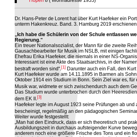
Höpen
8 ( Wohnadresse 1935)
Dr. Hans-Peter de Lorent hat über Kurt Haefeker ein Por
unterm Hakenkreuz. Band. 3. Hamburg 2019 erschienen und
„Ich habe die Schülerin von der Schule entlassen
Regierung.“
Ein treuer Nationalsozialist, der Mann für die zweite Rei
Gausachbearbeiter für Musik im NSLB, mit einigen fachl
Ehefrau Erika Haefeker, die niemals in einer NS-Organi
Interessant ist eine Akte des Staatsarchivs, in der Na
[1]
bestraft worden sind“.
Darunter auch ein Fall, den Kurt 
Kurt Haefeker wurde am 14.11.1895 in Barmen als Sohn
Oktober 1914 ein Studium in Bonn. Sein Ziel war es, fü
Musik war, widmete er sich zwischendurch auch dem Ge
Das Studium wurde unterbrochen durch den Heeresdienst
[3]
dem EK II.
Haefeker legte im August 1923 seine Prüfungen ab und ab
bescheinigt, regelmäßig an den pädagogischen Seminar
Weiter wurde festgestellt:
„Man hat den Eindruck, dass er sich theoretisch und pra
Ausbildungszeit in durchaus aufsteigender Kurve bewegt
anderem noch eine größere Frische des Tons und ein flot