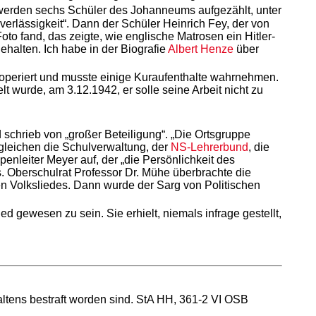
 werden sechs Schüler des Johanneums aufgezählt, unter
rlässigkeit“. Dann der Schüler Heinrich Fey, der von
o fand, das zeigte, wie englische Matrosen ein Hitler-
ehalten. Ich habe in der Biografie
Albert Henze
über
e operiert und musste einige Kuraufenthalte wahrnehmen.
wurde, am 3.12.1942, er solle seine Arbeit nicht zu
 schrieb von „großer Beteiligung“. „Die Ortsgruppe
leichen die Schulverwaltung, der
NS-Lehrerbund
, die
enleiter Meyer auf, der „die Persönlichkeit des
s. Oberschulrat Professor Dr. Mühe überbrachte die
en Volksliedes. Dann wurde der Sarg von Politischen
 gewesen zu sein. Sie erhielt, niemals infrage gestellt,
ltens bestraft worden sind. StA HH, 361-2 VI OSB