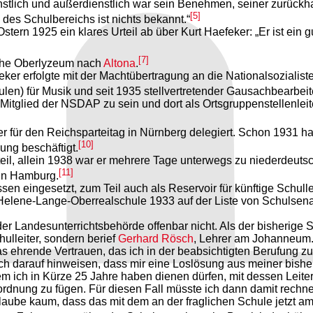
enstlich und außerdienstlich war sein Benehmen, seiner zurück
[5]
des Schulbereichs ist nichts bekannt.“
ern 1925 ein klares Urteil ab über Kurt Haefeker: „Er ist ein 
[7]
sche Oberlyzeum nach
Altona
.
eker erfolgte mit der Machtübertragung an die Nationalsozialist
ulen) für Musik und seit 1935 stellvertretender Gausachbearbei
itglied der NSDAP zu sein und dort als Ortsgruppenstellenleiter
 für den Reichsparteitag in Nürnberg delegiert. Schon 1931 hatt
[10]
dung beschäftigt.
il, allein 1938 war er mehrere Tage unterwegs zu niederdeut
[11]
in Hamburg.
ssen eingesetzt, zum Teil auch als Reservoir für künftige Schul
elene-Lange-Oberrealschule 1933 auf der Liste von Schulsenato
 Landesunterrichtsbehörde offenbar nicht. Als der bisherige S
lleiter, sondern berief
Gerhard Rösch
, Lehrer am Johanneum.
das ehrende Vertrauen, das ich in der beabsichtigten Berufung
och darauf hinweisen, dass mir eine Loslösung aus meiner bish
ich in Kürze 25 Jahre haben dienen dürfen, mit dessen Leiter
dnung zu fügen. Für diesen Fall müsste ich dann damit rechnen 
laube kaum, dass das mit dem an der fraglichen Schule jetzt amt