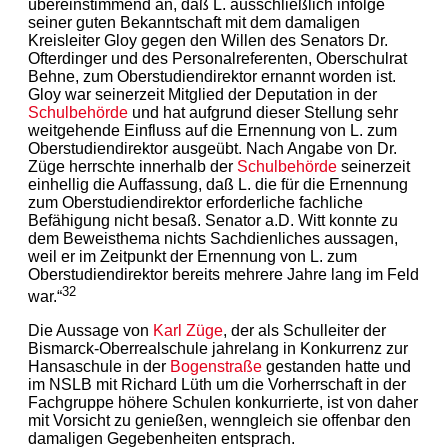
übereinstimmend an, daß L. ausschließlich infolge
seiner guten Bekanntschaft mit dem damaligen
Kreisleiter Gloy gegen den Willen des Senators Dr.
Ofterdinger und des Personalreferenten, Oberschulrat
Behne, zum Oberstudiendirektor ernannt worden ist.
Gloy war seinerzeit Mitglied der Deputation in der
Schulbehörde
und hat aufgrund dieser Stellung sehr
weitgehende Einfluss auf die Ernennung von L. zum
Oberstudiendirektor ausgeübt. Nach Angabe von Dr.
Züge herrschte innerhalb der
Schulbehörde
seinerzeit
einhellig die Auffassung, daß L. die für die Ernennung
zum Oberstudiendirektor erforderliche fachliche
Befähigung nicht besaß. Senator a.D. Witt konnte zu
dem Beweisthema nichts Sachdienliches aussagen,
weil er im Zeitpunkt der Ernennung von L. zum
Oberstudiendirektor bereits mehrere Jahre lang im Feld
32
war.“
Die Aussage von
Karl Züge
, der als Schulleiter der
Bismarck-Oberrealschule jahrelang in Konkurrenz zur
Hansaschule in der
Bogenstraße
gestanden hatte und
im NSLB mit Richard Lüth um die Vorherrschaft in der
Fachgruppe höhere Schulen konkurrierte, ist von daher
mit Vorsicht zu genießen, wenngleich sie offenbar den
damaligen Gegebenheiten entsprach.