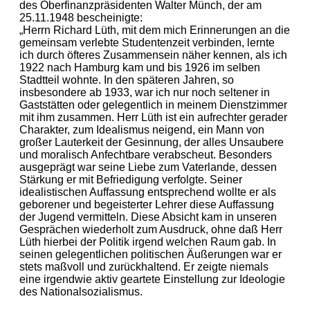
des Oberfinanzpräsidenten Walter Münch, der am
25.11.1948 bescheinigte:
„Herrn Richard Lüth, mit dem mich Erinnerungen an die
gemeinsam verlebte Studentenzeit verbinden, lernte
ich durch öfteres Zusammensein näher kennen, als ich
1922 nach Hamburg kam und bis 1926 im selben
Stadtteil wohnte. In den späteren Jahren, so
insbesondere ab 1933, war ich nur noch seltener in
Gaststätten oder gelegentlich in meinem Dienstzimmer
mit ihm zusammen. Herr Lüth ist ein aufrechter gerader
Charakter, zum Idealismus neigend, ein Mann von
großer Lauterkeit der Gesinnung, der alles Unsaubere
und moralisch Anfechtbare verabscheut. Besonders
ausgeprägt war seine Liebe zum Vaterlande, dessen
Stärkung er mit Befriedigung verfolgte. Seiner
idealistischen Auffassung entsprechend wollte er als
geborener und begeisterter Lehrer diese Auffassung
der Jugend vermitteln. Diese Absicht kam in unseren
Gesprächen wiederholt zum Ausdruck, ohne daß Herr
Lüth hierbei der Politik irgend welchen Raum gab. In
seinen gelegentlichen politischen Äußerungen war er
stets maßvoll und zurückhaltend. Er zeigte niemals
eine irgendwie aktiv geartete Einstellung zur Ideologie
des Nationalsozialismus.