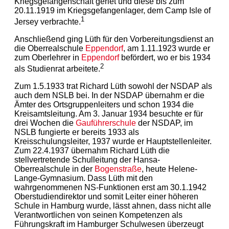
Kriegsgefangenschaft geriet und diese bis zum
20.11.1919 im Kriegsgefangenlager, dem Camp Isle of
1
Jersey verbrachte.
Anschließend ging Lüth für den Vorbereitungsdienst an
die Oberrealschule
Eppendorf
, am 1.11.1923 wurde er
zum Oberlehrer in
Eppendorf
befördert, wo er bis 1934
2
als Studienrat arbeitete.
Zum 1.5.1933 trat Richard Lüth sowohl der NSDAP als
auch dem NSLB bei. In der NSDAP übernahm er die
Ämter des Ortsgruppenleiters und schon 1934 die
Kreisamtsleitung. Am 3. Januar 1934 besuchte er für
drei Wochen die
Gauführerschule
der NSDAP, im
NSLB fungierte er bereits 1933 als
Kreisschulungsleiter, 1937 wurde er Hauptstellenleiter.
Zum 22.4.1937 übernahm Richard Lüth die
stellvertretende Schulleitung der Hansa-
Oberrealschule in der
Bogenstraße
, heute Helene-
Lange-Gymnasium. Dass Lüth mit den
wahrgenommenen NS-Funktionen erst am 30.1.1942
Oberstudiendirektor und somit Leiter einer höheren
Schule in Hamburg wurde, lässt ahnen, dass nicht alle
Verantwortlichen von seinen Kompetenzen als
Führungskraft im Hamburger Schulwesen überzeugt