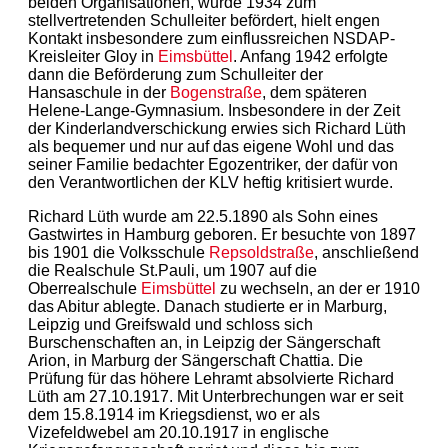
beiden Organisationen, wurde 1934 zum
stellvertretenden Schulleiter befördert, hielt engen
Kontakt insbesondere zum einflussreichen NSDAP-
Kreisleiter Gloy in
Eimsbüttel
. Anfang 1942 erfolgte
dann die Beförderung zum Schulleiter der
Hansaschule in der
Bogenstraße
, dem späteren
Helene-Lange-Gymnasium. Insbesondere in der Zeit
der Kinderlandverschickung erwies sich Richard Lüth
als bequemer und nur auf das eigene Wohl und das
seiner Familie bedachter Egozentriker, der dafür von
den Verantwortlichen der KLV heftig kritisiert wurde.
Richard Lüth wurde am 22.5.1890 als Sohn eines
Gastwirtes in Hamburg geboren. Er besuchte von 1897
bis 1901 die Volksschule
Repsoldstraße
, anschließend
die Realschule St.Pauli, um 1907 auf die
Oberrealschule
Eimsbüttel
zu wechseln, an der er 1910
das Abitur ablegte. Danach studierte er in Marburg,
Leipzig und Greifswald und schloss sich
Burschenschaften an, in Leipzig der Sängerschaft
Arion, in Marburg der Sängerschaft Chattia. Die
Prüfung für das höhere Lehramt absolvierte Richard
Lüth am 27.10.1917. Mit Unterbrechungen war er seit
dem 15.8.1914 im Kriegsdienst, wo er als
Vizefeldwebel am 20.10.1917 in englische