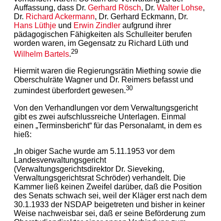
Auffassung, dass Dr.
Gerhard Rösch
, Dr.
Walter Lohse
,
Dr.
Richard Ackermann
, Dr. Gerhard Eckmann, Dr.
Hans Lüthje
und
Erwin Zindler
aufgrund ihrer
pädagogischen Fähigkeiten als Schulleiter berufen
worden waren, im Gegensatz zu Richard Lüth und
29
Wilhelm Bartels
.
Hiermit waren die Regierungsrätin Miething sowie die
Oberschulräte Wagner und Dr. Reimers befasst und
30
zumindest überfordert gewesen.
Von den Verhandlungen vor dem Verwaltungsgericht
gibt es zwei aufschlussreiche Unterlagen. Einmal
einen „Terminsbericht“ für das Personalamt, in dem es
hieß:
„In obiger Sache wurde am 5.11.1953 vor dem
Landesverwaltungsgericht
(Verwaltungsgerichtsdirektor Dr. Sieveking,
Verwaltungsgerichtsrat Schröder) verhandelt. Die
Kammer ließ keinen Zweifel darüber, daß die Position
des Senats schwach sei, weil der Kläger erst nach dem
30.1.1933 der NSDAP beigetreten und bisher in keiner
Weise nachweisbar sei, daß er seine Beförderung zum