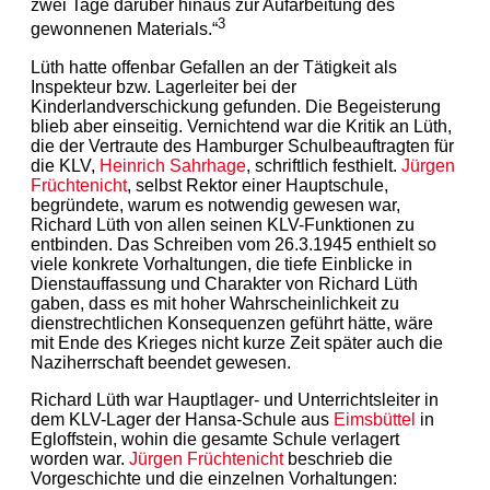
zwei Tage darüber hinaus zur Aufarbeitung des
3
gewonnenen Materials.“
Lüth hatte offenbar Gefallen an der Tätigkeit als
Inspekteur bzw. Lagerleiter bei der
Kinderlandverschickung gefunden. Die Begeisterung
blieb aber einseitig. Vernichtend war die Kritik an Lüth,
die der Vertraute des Hamburger Schulbeauftragten für
die KLV,
Heinrich Sahrhage
, schriftlich festhielt.
Jürgen
Früchtenicht
, selbst Rektor einer Hauptschule,
begründete, warum es notwendig gewesen war,
Richard Lüth von allen seinen KLV-Funktionen zu
entbinden. Das Schreiben vom 26.3.1945 enthielt so
viele konkrete Vorhaltungen, die tiefe Einblicke in
Dienstauffassung und Charakter von Richard Lüth
gaben, dass es mit hoher Wahrscheinlichkeit zu
dienstrechtlichen Konsequenzen geführt hätte, wäre
mit Ende des Krieges nicht kurze Zeit später auch die
Naziherrschaft beendet gewesen.
Richard Lüth war Hauptlager- und Unterrichtsleiter in
dem KLV-Lager der Hansa-Schule aus
Eimsbüttel
in
Egloffstein, wohin die gesamte Schule verlagert
worden war.
Jürgen Früchtenicht
beschrieb die
Vorgeschichte und die einzelnen Vorhaltungen: