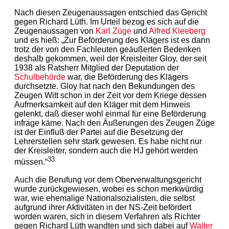
Nach diesen Zeugenaussagen entschied das Gericht
gegen Richard Lüth. Im Urteil bezog es sich auf die
Zeugenaussagen von
Karl Züge
und
Alfred Kleeberg
und es hieß: „Zur Beförderung des Klägers ist es dann
trotz der von den Fachleuten geäußerten Bedenken
deshalb gekommen, weil der Kreisleiter Gloy, der seit
1938 als Ratsherr Mitglied der Deputation der
Schulbehörde
war, die Beförderung des Klägers
durchsetzte. Gloy hat nach den Bekundungen des
Zeugen Witt schon in der Zeit vor dem Kriege dessen
Aufmerksamkeit auf den Kläger mit dem Hinweis
gelenkt, daß dieser wohl einmal für eine Beförderung
infrage käme. Nach den Äußerungen des Zeugen Züge
ist der Einfluß der Partei auf die Besetzung der
Lehrerstellen sehr stark gewesen. Es habe nicht nur
der Kreisleiter, sondern auch die HJ gehört werden
33
müssen.“
Auch die Berufung vor dem Oberverwaltungsgericht
wurde zurückgewiesen, wobei es schon merkwürdig
war, wie ehemalige Nationalsozialisten, die selbst
aufgrund ihrer Aktivitäten in der NS-Zeit befördert
worden waren, sich in diesem Verfahren als Richter
gegen Richard Lüth wandten und sich dabei auf
Walter