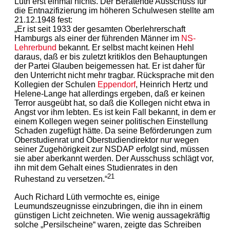
Lüth erst einmal nichts. Der Beratende Ausschuss für
die Entnazifizierung im höheren Schulwesen stellte am
21.12.1948 fest:
„Er ist seit 1933 der gesamten Oberlehrerschaft
Hamburgs als einer der führenden Männer im
NS-
Lehrerbund
bekannt. Er selbst macht keinen Hehl
daraus, daß er bis zuletzt kritiklos den Behauptungen
der Partei Glauben beigemessen hat. Er ist daher für
den Unterricht nicht mehr tragbar. Rücksprache mit den
Kollegien der Schulen
Eppendorf
, Heinrich Hertz und
Helene-Lange hat allerdings ergeben, daß er keinen
Terror ausgeübt hat, so daß die Kollegen nicht etwa in
Angst vor ihm lebten. Es ist kein Fall bekannt, in dem er
einem Kollegen wegen seiner politischen Einstellung
Schaden zugefügt hätte. Da seine Beförderungen zum
Oberstudienrat und Oberstudiendirektor nur wegen
seiner Zugehörigkeit zur NSDAP erfolgt sind, müssen
sie aber aberkannt werden. Der Ausschuss schlägt vor,
ihn mit dem Gehalt eines Studienrates in den
21
Ruhestand zu versetzen.“
Auch Richard Lüth vermochte es, einige
Leumundszeugnisse einzubringen, die ihn in einem
günstigen Licht zeichneten. Wie wenig aussagekräftig
solche „Persilscheine“ waren, zeigte das Schreiben