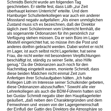
Schmidts Bericht wurde am folgenden Tag
geschrieben. Er stellte fest, dass Lüth „zur Zeit
überhaupt keinen Unterricht“ erteilte. Und dem
Hamburger Schulleiterkollegen war auch ein anderer
Missstand negativ aufgefallen: „Als einen unmöglichen
Zustand muss ich es bezeichnen, daß der Direktor
täglich zwei Schülerinnen vom Unterricht fernhält, die
als sogenannte Ordonanzen für ihn persönlich zur
Verfügung stehen müssen. Da er sein Büro im Lager
Mostvill eingerichtet hat, so müsse ihm die Post und
anderes dorthin gebracht werden. Dabei wohnt er nicht
im Lager, ist auch selbst nicht Lagerleiter, hat seine
Frau, die nicht weiter mit besonderen Verpflichtungen
beschäftigt ist, ständig zu seiner Seite, also Hilfe
genug.“ Da die Ordonanzen auch noch für den
Nachmittag eingeteilt waren, monierte Schmidt, dass
diese beiden Mädchen nicht einmal Zeit zum
Anfertigen ihrer Schulaufgaben hätten. „Ich habe
Kollegen Lüth im Interesse seiner Schulkinder gebeten,
diese Ordonanzen abzuschaffen.“ Sowohl alle vier
Lehrerkollegen als auch die BDM-Führerin hatten sich
bei Gustav Schmidt negativ über den Hauptlagerleiter
geäußert, „daß neben den Charaktergründen und dem
Fernwohnen und -essen von der Lagergemeinschaft
der Einfluß der Gattin des Direktors die Atmosphäre so