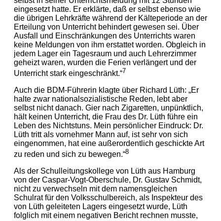
selbst in seiner Unterrichtsmeldung mit 12 Stunden
eingesetzt hatte. Er erklärte, daß er selbst ebenso wie
die übrigen Lehrkräfte während der Kälteperiode an der
Erteilung von Unterricht behindert gewesen sei. Über
Ausfall und Einschränkungen des Unterrichts waren
keine Meldungen von ihm erstattet worden. Obgleich in
jedem Lager ein Tagesraum und auch Lehrerzimmer
geheizt waren, wurden die Ferien verlängert und der
7
Unterricht stark eingeschränkt.“
Auch die BDM-Führerin klagte über Richard Lüth: „Er
halte zwar nationalsozialistische Reden, lebt aber
selbst nicht danach. Gier nach Zigaretten, unpünktlich,
hält keinen Unterricht, die Frau des Dr. Lüth führe ein
Leben des Nichtstuns. Mein persönlicher Eindruck: Dr.
Lüth tritt als vornehmer Mann auf, ist sehr von sich
eingenommen, hat eine außerordentlich geschickte Art
8
zu reden und sich zu bewegen.“
Als der Schulleitungskollege von Lüth aus Hamburg
von der Caspar-Vogt-Oberschule, Dr. Gustav Schmidt,
nicht zu verwechseln mit dem namensgleichen
Schulrat für den Volksschulbereich, als Inspekteur des
von Lüth geleiteten Lagers eingesetzt wurde, Lüth
folglich mit einem negativen Bericht rechnen musste,