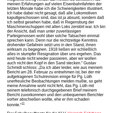
meinen Erfahrungen auf vielen Eisenbahnfahrten der
letzten Monate habe ich die Schwierigkeiten illustriert.
Ich habe dabei nicht gesagt, daß alle Lokomotiven
kaputtgeschossen sind, das ist ja absurd, sondern daß
ich selbst gesehen habe, daß in Regensburg der
Maschinenschuppen mit allen Loks zerstört war. Ich bin
der Ansicht, daß man unter zuverlässigen
Parteigenossen wohl über solche Tatsachen einmal
sprechen kann. Denn nur die rechtzeitige Kenntnis
drohender Gefahren setzt uns in den Stand, ihnen
wirksam zu begegnen. 1918 ließen wir schließlich
alles in stumpfer Resignation über uns ergehen. Das
wird heute nicht wieder passieren, aber wir wollen
auch nicht den Kopf in den Sand stecken.“ Gustav
Schmidt schloss: „Da ich aber leider, wie aus meinem
Bericht am 28. Februar zu entnehmen ist, bei der mir
aufgetragenen Schulrevision einige für Pg. Lüth
unerfreuliche Beobachtungen melden mußte, so geht
meine Annahme wohl nicht fehl, das Pg. Lüth mit
seinem telefonisch durchgegebenen Brief meinem
Bericht zuvorkommen und den unbequemen Berichter
vorher abschießen wollte, ehe er ihm schaden
11
konnte.“