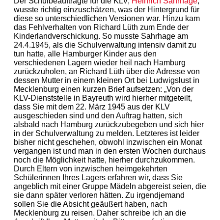
Der Schulbeauftragte für die KLV,
Heinrich Sahrhage
,
wusste richtig einzuschätzen, was der Hintergrund für
diese so unterschiedlichen Versionen war. Hinzu kam
das Fehlverhalten von Richard Lüth zum Ende der
Kinderlandverschickung. So musste Sahrhage am
24.4.1945, als die Schulverwaltung intensiv damit zu
tun hatte, alle Hamburger Kinder aus den
verschiedenen Lagern wieder heil nach Hamburg
zurückzuholen, an Richard Lüth über die Adresse von
dessen Mutter in einem kleinen Ort bei Ludwigslust in
Mecklenburg einen kurzen Brief aufsetzen: „Von der
KLV-Dienststelle in Bayreuth wird hierher mitgeteilt,
dass Sie mit dem 22. März 1945 aus der KLV
ausgeschieden sind und den Auftrag hatten, sich
alsbald nach Hamburg zurückzubegeben und sich hier
in der Schulverwaltung zu melden. Letzteres ist leider
bisher nicht geschehen, obwohl inzwischen ein Monat
vergangen ist und man in den ersten Wochen durchaus
noch die Möglichkeit hatte, hierher durchzukommen.
Durch Eltern von inzwischen heimgekehrten
Schülerinnen Ihres Lagers erfahren wir, dass Sie
angeblich mit einer Gruppe Mädeln abgereist seien, die
sie dann später verloren hätten. Zu irgendjemand
sollen Sie die Absicht geäußert haben, nach
Mecklenburg zu reisen. Daher schreibe ich an die