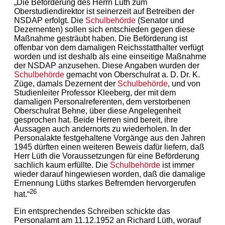
„Die Beförderung des Herrn Lüth zum
Oberstudiendirektor ist seinerzeit auf Betreiben der
NSDAP erfolgt. Die
Schulbehörde
(Senator und
Dezernenten) sollen sich entschieden gegen diese
Maßnahme gesträubt haben. Die Beförderung ist
offenbar von dem damaligen Reichsstatthalter verfügt
worden und ist deshalb als eine einseitige Maßnahme
der NSDAP anzusehen. Diese Angaben wurden der
Schulbehörde
gemacht von Oberschulrat a. D. Dr. K.
Züge, damals Dezernent der
Schulbehörde
, und von
Studienleiter Professor Kleeberg, der mit dem
damaligen Personalreferenten, dem verstorbenen
Oberschulrat Behne, über diese Angelegenheit
gesprochen hat. Beide Herren sind bereit, ihre
Aussagen auch andernorts zu wiederholen. In der
Personalakte festgehaltene Vorgänge aus den Jahren
1945 dürften einen weiteren Beweis dafür liefern, daß
Herr Lüth die Voraussetzungen für eine Beförderung
sachlich kaum erfüllte. Die
Schulbehörde
ist immer
wieder darauf hingewiesen worden, daß die damalige
Ernennung Lüths starkes Befremden hervorgerufen
26
hat.“
Ein entsprechendes Schreiben schickte das
Personalamt am 11.12.1952 an Richard Lüth, worauf