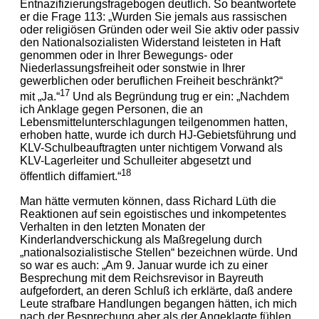
Entnazifizierungsfragebogen deutlich. So beantwortete
er die Frage 113: „Wurden Sie jemals aus rassischen
oder religiösen Gründen oder weil Sie aktiv oder passiv
den Nationalsozialisten Widerstand leisteten in Haft
genommen oder in Ihrer Bewegungs- oder
Niederlassungsfreiheit oder sonstwie in Ihrer
gewerblichen oder beruflichen Freiheit beschränkt?“
17
mit „Ja.“
Und als Begründung trug er ein: „Nachdem
ich Anklage gegen Personen, die an
Lebensmittelunterschlagungen teilgenommen hatten,
erhoben hatte, wurde ich durch HJ-Gebietsführung und
KLV-Schulbeauftragten unter nichtigem Vorwand als
KLV-Lagerleiter und Schulleiter abgesetzt und
18
öffentlich diffamiert.“
Man hätte vermuten können, dass Richard Lüth die
Reaktionen auf sein egoistisches und inkompetentes
Verhalten in den letzten Monaten der
Kinderlandverschickung als Maßregelung durch
„nationalsozialistische Stellen“ bezeichnen würde. Und
so war es auch: „Am 9. Januar wurde ich zu einer
Besprechung mit dem Reichsrevisor in Bayreuth
aufgefordert, an deren Schluß ich erklärte, daß andere
Leute strafbare Handlungen begangen hätten, ich mich
nach der Besprechung aber als der Angeklagte fühlen