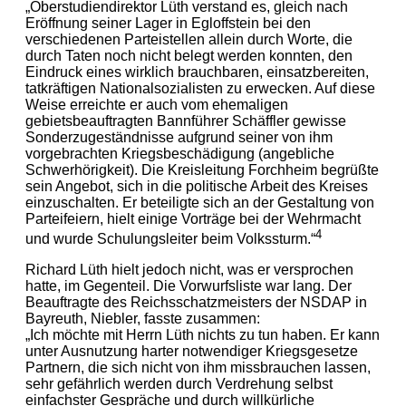
„Oberstudiendirektor Lüth verstand es, gleich nach
Eröffnung seiner Lager in Egloffstein bei den
verschiedenen Parteistellen allein durch Worte, die
durch Taten noch nicht belegt werden konnten, den
Eindruck eines wirklich brauchbaren, einsatzbereiten,
tatkräftigen Nationalsozialisten zu erwecken. Auf diese
Weise erreichte er auch vom ehemaligen
gebietsbeauftragten Bannführer Schäffler gewisse
Sonderzugeständnisse aufgrund seiner von ihm
vorgebrachten Kriegsbeschädigung (angebliche
Schwerhörigkeit). Die Kreisleitung Forchheim begrüßte
sein Angebot, sich in die politische Arbeit des Kreises
einzuschalten. Er beteiligte sich an der Gestaltung von
Parteifeiern, hielt einige Vorträge bei der Wehrmacht
4
und wurde Schulungsleiter beim Volkssturm.“
Richard Lüth hielt jedoch nicht, was er versprochen
hatte, im Gegenteil. Die Vorwurfsliste war lang. Der
Beauftragte des Reichsschatzmeisters der NSDAP in
Bayreuth, Niebler, fasste zusammen:
„Ich möchte mit Herrn Lüth nichts zu tun haben. Er kann
unter Ausnutzung harter notwendiger Kriegsgesetze
Partnern, die sich nicht von ihm missbrauchen lassen,
sehr gefährlich werden durch Verdrehung selbst
einfachster Gespräche und durch willkürliche