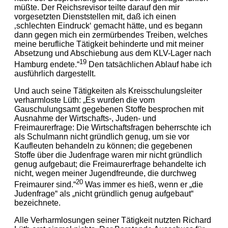
müßte. Der Reichsrevisor teilte darauf den mir
vorgesetzten Dienststellen mit, daß ich einen
‚schlechten Eindruck‘ gemacht hätte, und es begann
dann gegen mich ein zermürbendes Treiben, welches
meine berufliche Tätigkeit behinderte und mit meiner
Absetzung und Abschiebung aus dem KLV-Lager nach
19
Hamburg endete.“
Den tatsächlichen Ablauf habe ich
ausführlich dargestellt.
Und auch seine Tätigkeiten als Kreisschulungsleiter
verharmloste Lüth: „Es wurden die vom
Gauschulungsamt gegebenen Stoffe besprochen mit
Ausnahme der Wirtschafts-, Juden- und
Freimaurerfrage: Die Wirtschaftsfragen beherrschte ich
als Schulmann nicht gründlich genug, um sie vor
Kaufleuten behandeln zu können; die gegebenen
Stoffe über die Judenfrage waren mir nicht gründlich
genug aufgebaut; die Freimaurerfrage behandelte ich
nicht, wegen meiner Jugendfreunde, die durchweg
20
Freimaurer sind.“
Was immer es hieß, wenn er „die
Judenfrage“ als „nicht gründlich genug aufgebaut“
bezeichnete.
Alle Verharmlosungen seiner Tätigkeit nutzten Richard