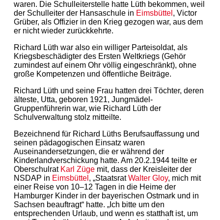
waren. Die Schulleiterstelle hatte Lüth bekommen, weil
der Schulleiter der Hansaschule in
Eimsbüttel
, Victor
Grüber, als Offizier in den Krieg gezogen war, aus dem
er nicht wieder zurückkehrte.
Richard Lüth war also ein williger Parteisoldat, als
Kriegsbeschädigter des Ersten Weltkriegs (Gehör
zumindest auf einem Ohr völlig eingeschränkt), ohne
große Kompetenzen und öffentliche Beiträge.
Richard Lüth und seine Frau hatten drei Töchter, deren
älteste, Utta, geboren 1921, Jungmädel-
Gruppenführerin war, wie Richard Lüth der
Schulverwaltung stolz mitteilte.
Bezeichnend für Richard Lüths Berufsauffassung und
seinen pädagogischen Einsatz waren
Auseinandersetzungen, die er während der
Kinderlandverschickung hatte. Am 20.2.1944 teilte er
Oberschulrat
Karl Züge
mit, dass der Kreisleiter der
NSDAP in
Eimsbüttel
, „Staatsrat
Walter Gloy
, mich mit
einer Reise von 10–12 Tagen in die Heime der
Hamburger Kinder in der bayerischen Ostmark und in
Sachsen beauftragt“ hatte. „Ich bitte um den
entsprechenden Urlaub, und wenn es statthaft ist, um