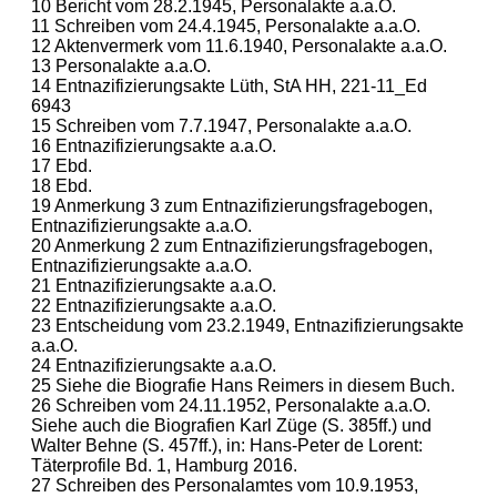
10 Bericht vom 28.2.1945, Personalakte a.a.O.
11 Schreiben vom 24.4.1945, Personalakte a.a.O.
12 Aktenvermerk vom 11.6.1940, Personalakte a.a.O.
13 Personalakte a.a.O.
14 Entnazifizierungsakte Lüth, StA HH, 221-11_Ed
6943
15 Schreiben vom 7.7.1947, Personalakte a.a.O.
16 Entnazifizierungsakte a.a.O.
17 Ebd.
18 Ebd.
19 Anmerkung 3 zum Entnazifizierungsfragebogen,
Entnazifizierungsakte a.a.O.
20 Anmerkung 2 zum Entnazifizierungsfragebogen,
Entnazifizierungsakte a.a.O.
21 Entnazifizierungsakte a.a.O.
22 Entnazifizierungsakte a.a.O.
23 Entscheidung vom 23.2.1949, Entnazifizierungsakte
a.a.O.
24 Entnazifizierungsakte a.a.O.
25 Siehe die Biografie Hans Reimers in diesem Buch.
26 Schreiben vom 24.11.1952, Personalakte a.a.O.
Siehe auch die Biografien Karl Züge (S. 385ff.) und
Walter Behne (S. 457ff.), in: Hans-Peter de Lorent:
Täterprofile Bd. 1, Hamburg 2016.
27 Schreiben des Personalamtes vom 10.9.1953,