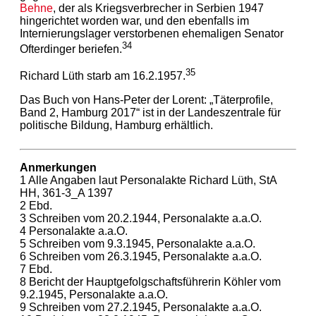
Behne
, der als Kriegsverbrecher in Serbien 1947
hingerichtet worden war, und den ebenfalls im
Internierungslager verstorbenen ehemaligen Senator
34
Ofterdinger beriefen.
35
Richard Lüth starb am 16.2.1957.
Das Buch von Hans-Peter der Lorent: „Täterprofile,
Band 2, Hamburg 2017“ ist in der Landeszentrale für
politische Bildung, Hamburg erhältlich.
Anmerkungen
1 Alle Angaben laut Personalakte Richard Lüth, StA
HH, 361-3_A 1397
2 Ebd.
3 Schreiben vom 20.2.1944, Personalakte a.a.O.
4 Personalakte a.a.O.
5 Schreiben vom 9.3.1945, Personalakte a.a.O.
6 Schreiben vom 26.3.1945, Personalakte a.a.O.
7 Ebd.
8 Bericht der Hauptgefolgschaftsführerin Köhler vom
9.2.1945, Personalakte a.a.O.
9 Schreiben vom 27.2.1945, Personalakte a.a.O.