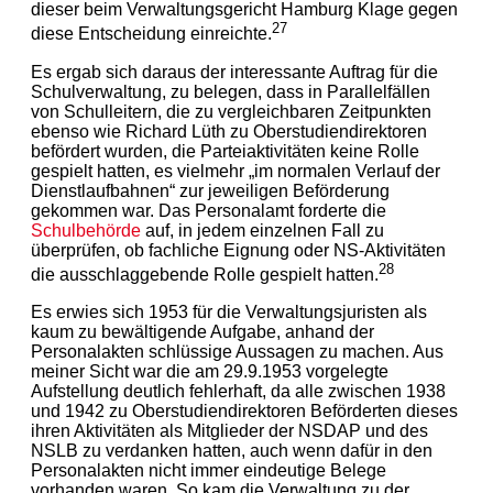
dieser beim Verwaltungsgericht Hamburg Klage gegen
27
diese Entscheidung einreichte.
Es ergab sich daraus der interessante Auftrag für die
Schulverwaltung, zu belegen, dass in Parallelfällen
von Schulleitern, die zu vergleichbaren Zeitpunkten
ebenso wie Richard Lüth zu Oberstudiendirektoren
befördert wurden, die Parteiaktivitäten keine Rolle
gespielt hatten, es vielmehr „im normalen Verlauf der
Dienstlaufbahnen“ zur jeweiligen Beförderung
gekommen war. Das Personalamt forderte die
Schulbehörde
auf, in jedem einzelnen Fall zu
überprüfen, ob fachliche Eignung oder NS-Aktivitäten
28
die ausschlaggebende Rolle gespielt hatten.
Es erwies sich 1953 für die Verwaltungsjuristen als
kaum zu bewältigende Aufgabe, anhand der
Personalakten schlüssige Aussagen zu machen. Aus
meiner Sicht war die am 29.9.1953 vorgelegte
Aufstellung deutlich fehlerhaft, da alle zwischen 1938
und 1942 zu Oberstudiendirektoren Beförderten dieses
ihren Aktivitäten als Mitglieder der NSDAP und des
NSLB zu verdanken hatten, auch wenn dafür in den
Personalakten nicht immer eindeutige Belege
vorhanden waren. So kam die Verwaltung zu der