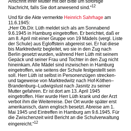
Anschrift Ihrer Mutter mit der Bitte um sofortige
12
Nachricht, falls Sie dort anwesend sind.“
Und für die Akte vermerkte
Heinrich Sahrhage
am
11.6.1945:
„Herr Ob.Dir. Lüth meldet sich als am Sonnabend
9.6.1945 in Hamburg eingetroffen. Er berichtet, daß er
am 8. April mit einer Gruppe von 19 Mädels (vergl. Liste
der Schule) aus Egloffstein abgereist sei. Er hat diese
bis Marktredwitz begleitet, wo sie in den Zug nach
Berlin gesetzt wurden, während Herr Lüth mit seinem
Gepäck und seiner Frau und Tochter in den Zug nicht
hineinkam. Alle Mädel sind inzwischen in Hamburg
eingetroffen, wie seitens der Schule festgestellt sein
soll. Herr Lüth ist selbst in Personenzügen strecken-
und tageweise von Marktredwitz nach Hof-Köthen–
Brandenburg–Ludwigslust nach Jasnitz zu seiner
Mutter gefahren. Er ist dort am 13. April 1945
eingetroffen. Hier wurde Herr Lüth krank und der Arzt
verbot ihm die Weiterreise. Der Ort wurde später erst
amerikanisch, dann englisch besetzt. Abreise am 1.
Mai 1945 und Eintreffen in Hamburg am 9.6.1945. Für
die Zwischenzeit wird Bericht an die Schulverwaltung
12
eingereicht.“