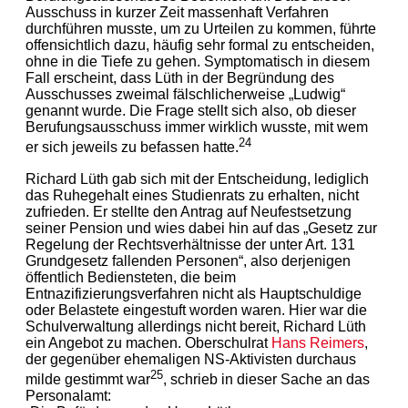
Ausschuss in kurzer Zeit massenhaft Verfahren
durchführen musste, um zu Urteilen zu kommen, führte
offensichtlich dazu, häufig sehr formal zu entscheiden,
ohne in die Tiefe zu gehen. Symptomatisch in diesem
Fall erscheint, dass Lüth in der Begründung des
Ausschusses zweimal fälschlicherweise „Ludwig“
genannt wurde. Die Frage stellt sich also, ob dieser
Berufungsausschuss immer wirklich wusste, mit wem
24
er sich jeweils zu befassen hatte.
Richard Lüth gab sich mit der Entscheidung, lediglich
das Ruhegehalt eines Studienrats zu erhalten, nicht
zufrieden. Er stellte den Antrag auf Neufestsetzung
seiner Pension und wies dabei hin auf das „Gesetz zur
Regelung der Rechtsverhältnisse der unter Art. 131
Grundgesetz fallenden Personen“, also derjenigen
öffentlich Bediensteten, die beim
Entnazifizierungsverfahren nicht als Hauptschuldige
oder Belastete eingestuft worden waren. Hier war die
Schulverwaltung allerdings nicht bereit, Richard Lüth
ein Angebot zu machen. Oberschulrat
Hans Reimers
,
der gegenüber ehemaligen NS-Aktivisten durchaus
25
milde gestimmt war
, schrieb in dieser Sache an das
Personalamt: