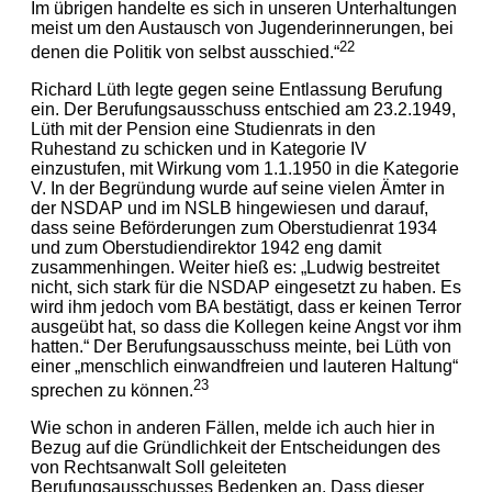
Im übrigen handelte es sich in unseren Unterhaltungen
meist um den Austausch von Jugenderinnerungen, bei
22
denen die Politik von selbst ausschied.“
Richard Lüth legte gegen seine Entlassung Berufung
ein. Der Berufungsausschuss entschied am 23.2.1949,
Lüth mit der Pension eine Studienrats in den
Ruhestand zu schicken und in Kategorie IV
einzustufen, mit Wirkung vom 1.1.1950 in die Kategorie
V. In der Begründung wurde auf seine vielen Ämter in
der NSDAP und im NSLB hingewiesen und darauf,
dass seine Beförderungen zum Oberstudienrat 1934
und zum Oberstudiendirektor 1942 eng damit
zusammenhingen. Weiter hieß es: „Ludwig bestreitet
nicht, sich stark für die NSDAP eingesetzt zu haben. Es
wird ihm jedoch vom BA bestätigt, dass er keinen Terror
ausgeübt hat, so dass die Kollegen keine Angst vor ihm
hatten.“ Der Berufungsausschuss meinte, bei Lüth von
einer „menschlich einwandfreien und lauteren Haltung“
23
sprechen zu können.
Wie schon in anderen Fällen, melde ich auch hier in
Bezug auf die Gründlichkeit der Entscheidungen des
von Rechtsanwalt Soll geleiteten
Berufungsausschusses Bedenken an. Dass dieser