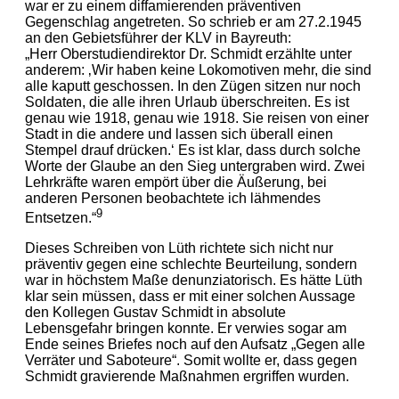
war er zu einem diffamierenden präventiven
Gegenschlag angetreten. So schrieb er am 27.2.1945
an den Gebietsführer der KLV in Bayreuth:
„Herr Oberstudiendirektor Dr. Schmidt erzählte unter
anderem: ‚Wir haben keine Lokomotiven mehr, die sind
alle kaputt geschossen. In den Zügen sitzen nur noch
Soldaten, die alle ihren Urlaub überschreiten. Es ist
genau wie 1918, genau wie 1918. Sie reisen von einer
Stadt in die andere und lassen sich überall einen
Stempel drauf drücken.‘ Es ist klar, dass durch solche
Worte der Glaube an den Sieg untergraben wird. Zwei
Lehrkräfte waren empört über die Äußerung, bei
anderen Personen beobachtete ich lähmendes
9
Entsetzen.“
Dieses Schreiben von Lüth richtete sich nicht nur
präventiv gegen eine schlechte Beurteilung, sondern
war in höchstem Maße denunziatorisch. Es hätte Lüth
klar sein müssen, dass er mit einer solchen Aussage
den Kollegen Gustav Schmidt in absolute
Lebensgefahr bringen konnte. Er verwies sogar am
Ende seines Briefes noch auf den Aufsatz „Gegen alle
Verräter und Saboteure“. Somit wollte er, dass gegen
Schmidt gravierende Maßnahmen ergriffen wurden.