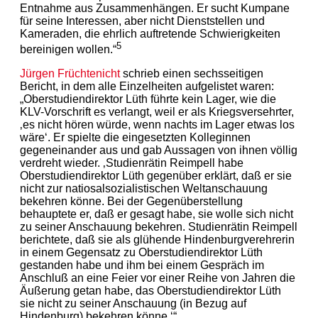
Entnahme aus Zusammenhängen. Er sucht Kumpane
für seine Interessen, aber nicht Dienststellen und
Kameraden, die ehrlich auftretende Schwierigkeiten
5
bereinigen wollen.“
Jürgen Früchtenicht
schrieb einen sechsseitigen
Bericht, in dem alle Einzelheiten aufgelistet waren:
„Oberstudiendirektor Lüth führte kein Lager, wie die
KLV-Vorschrift es verlangt, weil er als Kriegsversehrter,
‚es nicht hören würde, wenn nachts im Lager etwas los
wäre‘. Er spielte die eingesetzten Kolleginnen
gegeneinander aus und gab Aussagen von ihnen völlig
verdreht wieder. ‚Studienrätin Reimpell habe
Oberstudiendirektor Lüth gegenüber erklärt, daß er sie
nicht zur natiosalsozialistischen Weltanschauung
bekehren könne. Bei der Gegenüberstellung
behauptete er, daß er gesagt habe, sie wolle sich nicht
zu seiner Anschauung bekehren. Studienrätin Reimpell
berichtete, daß sie als glühende Hindenburgverehrerin
in einem Gegensatz zu Oberstudiendirektor Lüth
gestanden habe und ihm bei einem Gespräch im
Anschluß an eine Feier vor einer Reihe von Jahren die
Äußerung getan habe, das Oberstudiendirektor Lüth
sie nicht zu seiner Anschauung (in Bezug auf
Hindenburg) bekehren könne.‘“