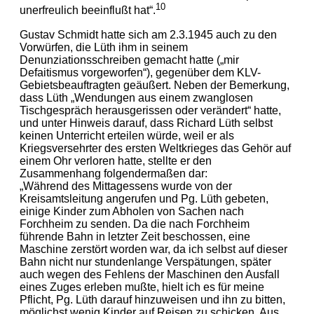
10
unerfreulich beeinflußt hat“.
Gustav Schmidt hatte sich am 2.3.1945 auch zu den
Vorwürfen, die Lüth ihm in seinem
Denunziationsschreiben gemacht hatte („mir
Defaitismus vorgeworfen“), gegenüber dem KLV-
Gebietsbeauftragten geäußert. Neben der Bemerkung,
dass Lüth „Wendungen aus einem zwanglosen
Tischgespräch herausgerissen oder verändert“ hatte,
und unter Hinweis darauf, dass Richard Lüth selbst
keinen Unterricht erteilen würde, weil er als
Kriegsversehrter des ersten Weltkrieges das Gehör auf
einem Ohr verloren hatte, stellte er den
Zusammenhang folgendermaßen dar:
„Während des Mittagessens wurde von der
Kreisamtsleitung angerufen und Pg. Lüth gebeten,
einige Kinder zum Abholen von Sachen nach
Forchheim zu senden. Da die nach Forchheim
führende Bahn in letzter Zeit beschossen, eine
Maschine zerstört worden war, da ich selbst auf dieser
Bahn nicht nur stundenlange Verspätungen, später
auch wegen des Fehlens der Maschinen den Ausfall
eines Zuges erleben mußte, hielt ich es für meine
Pflicht, Pg. Lüth darauf hinzuweisen und ihn zu bitten,
möglichst wenig Kinder auf Reisen zu schicken. Aus