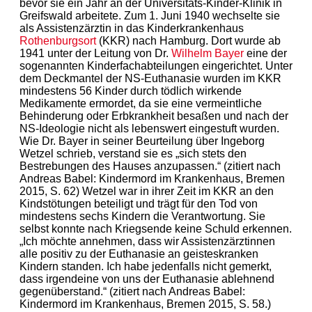
bevor sie ein Jahr an der Universitäts-Kinder-Klinik in
Greifswald arbeitete. Zum 1. Juni 1940 wechselte sie
als Assistenzärztin in das Kinderkrankenhaus
Rothenburgsort
(KKR) nach Hamburg. Dort wurde ab
1941 unter der Leitung von Dr.
Wilhelm Bayer
eine der
sogenannten Kinderfachabteilungen eingerichtet. Unter
dem Deckmantel der NS-Euthanasie wurden im KKR
mindestens 56 Kinder durch tödlich wirkende
Medikamente ermordet, da sie eine vermeintliche
Behinderung oder Erbkrankheit besaßen und nach der
NS-Ideologie nicht als lebenswert eingestuft wurden.
Wie Dr. Bayer in seiner Beurteilung über Ingeborg
Wetzel schrieb, verstand sie es „sich stets den
Bestrebungen des Hauses anzupassen.“ (zitiert nach
Andreas Babel: Kindermord im Krankenhaus, Bremen
2015, S. 62) Wetzel war in ihrer Zeit im KKR an den
Kindstötungen beteiligt und trägt für den Tod von
mindestens sechs Kindern die Verantwortung. Sie
selbst konnte nach Kriegsende keine Schuld erkennen.
„Ich möchte annehmen, dass wir Assistenzärztinnen
alle positiv zu der Euthanasie an geisteskranken
Kindern standen. Ich habe jedenfalls nicht gemerkt,
dass irgendeine von uns der Euthanasie ablehnend
gegenüberstand.“ (zitiert nach Andreas Babel:
Kindermord im Krankenhaus, Bremen 2015, S. 58.)