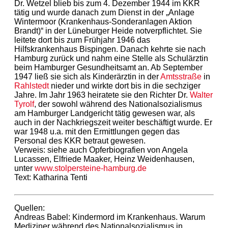
Dr. Wetzel blieb bis zum 4. Dezember 1944 im KKR
tätig und wurde danach zum Dienst in der „Anlage
Wintermoor (Krankenhaus-Sonderanlagen Aktion
Brandt)“ in der Lüneburger Heide notverpflichtet. Sie
leitete dort bis zum Frühjahr 1946 das
Hilfskrankenhaus Bispingen. Danach kehrte sie nach
Hamburg zurück und nahm eine Stelle als Schulärztin
beim Hamburger Gesundheitsamt an. Ab September
1947 ließ sie sich als Kinderärztin in der
Amtsstraße
in
Rahlstedt
nieder und wirkte dort bis in die sechziger
Jahre. Im Jahr 1963 heiratete sie den Richter Dr.
Walter
Tyrolf
, der sowohl während des Nationalsozialismus
am Hamburger Landgericht tätig gewesen war, als
auch in der Nachkriegszeit weiter beschäftigt wurde. Er
war 1948 u.a. mit den Ermittlungen gegen das
Personal des KKR betraut gewesen.
Verweis: siehe auch Opferbiografien von Angela
Lucassen, Elfriede Maaker, Heinz Weidenhausen,
unter
www.stolpersteine-hamburg.de
Text: Katharina Tenti
Quellen:
Andreas Babel: Kindermord im Krankenhaus. Warum
Mediziner während des Nationalsozialismus in