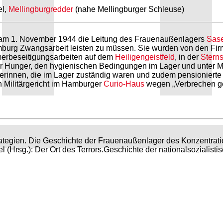
el,
Mellingburgredder
(nahe Mellingburger Schleuse)
am 1. November 1944 die Leitung des Frauenaußenlagers
Sase
mburg Zwangsarbeit leisten zu müssen. Sie wurden von den Fir
merbeseitigungsarbeiten auf dem
Heiligengeistfeld
, in der
Stern
unter Hunger, den hygienischen Bedingungen im Lager und unte
erinnen, die im Lager zuständig waren und zudem pensionierte 
 Militärgericht im Hamburger
Curio-Haus
wegen „Verbrechen geg
rategien. Die Geschichte der Frauenaußenlager des Konzentra
 (Hrsg.): Der Ort des Terrors.Geschichte der nationalsozialisti