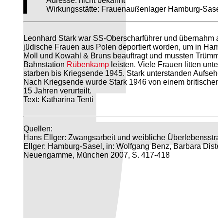
Adresse: nicht bekannt
Wirkungsstätte: Frauenaußenlager Hamburg-Sas
Leonhard Stark war SS-Oberscharführer und übernahm 
jüdische Frauen aus Polen deportiert worden, um in Ha
Moll und Kowahl & Bruns beauftragt und mussten Trüm
Bahnstation
Rübenkamp
leisten. Viele Frauen litten 
starben bis Kriegsende 1945. Stark unterstanden Aufseh
Nach Kriegsende wurde Stark 1946 von einem britischen
15 Jahren verurteilt.
Text: Katharina Tenti
Quellen:
Hans Ellger: Zwangsarbeit und weibliche Überlebensst
Ellger: Hamburg-Sasel, in: Wolfgang Benz, Barbara Distel
Neuengamme, München 2007, S. 417-418