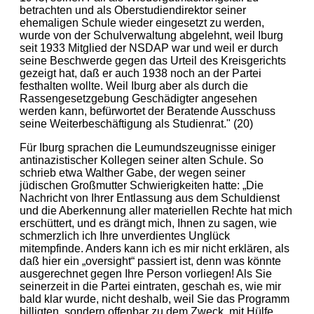
betrachten und als Oberstudiendirektor seiner
ehemaligen Schule wieder eingesetzt zu werden,
wurde von der Schulverwaltung abgelehnt, weil Iburg
seit 1933 Mitglied der NSDAP war und weil er durch
seine Beschwerde gegen das Urteil des Kreisgerichts
gezeigt hat, daß er auch 1938 noch an der Partei
festhalten wollte. Weil Iburg aber als durch die
Rassengesetzgebung Geschädigter angesehen
werden kann, befürwortet der Beratende Ausschuss
seine Weiterbeschäftigung als Studienrat." (20)
Für Iburg sprachen die Leumundszeugnisse einiger
antinazistischer Kollegen seiner alten Schule. So
schrieb etwa Walther Gabe, der wegen seiner
jüdischen Großmutter Schwierigkeiten hatte: „Die
Nachricht von Ihrer Entlassung aus dem Schuldienst
und die Aberkennung aller materiellen Rechte hat mich
erschüttert, und es drängt mich, Ihnen zu sagen, wie
schmerzlich ich Ihre unverdientes Unglück
mitempfinde. Anders kann ich es mir nicht erklären, als
daß hier ein „oversight“ passiert ist, denn was könnte
ausgerechnet gegen Ihre Person vorliegen! Als Sie
seinerzeit in die Partei eintraten, geschah es, wie mir
bald klar wurde, nicht deshalb, weil Sie das Programm
billigten, sondern offenbar zu dem Zweck, mit Hülfe