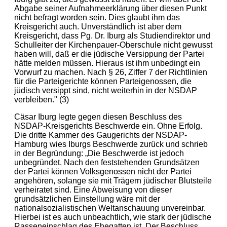
Abgabe seiner Aufnahmeerklärung über diesen Punkt
nicht befragt worden sein. Dies glaubt ihm das
Kreisgericht auch. Unverständlich ist aber dem
Kreisgericht, dass Pg. Dr. Iburg als Studiendirektor und
Schulleiter der Kirchenpauer-Oberschule nicht gewusst
haben will, daß er die jüdische Versippung der Partei
hätte melden müssen. Hieraus ist ihm unbedingt ein
Vorwurf zu machen. Nach § 26, Ziffer 7 der Richtlinien
für die Parteigerichte können Parteigenossen, die
jüdisch versippt sind, nicht weiterhin in der NSDAP
verbleiben." (3)
Cäsar Iburg legte gegen diesen Beschluss des
NSDAP-Kreisgerichts Beschwerde ein. Ohne Erfolg.
Die dritte Kammer des Gaugerichts der NSDAP-
Hamburg wies Iburgs Beschwerde zurück und schrieb
in der Begründung: „Die Beschwerde ist jedoch
unbegründet. Nach den feststehenden Grundsätzen
der Partei können Volksgenossen nicht der Partei
angehören, solange sie mit Trägern jüdischer Blutsteile
verheiratet sind. Eine Abweisung von dieser
grundsätzlichen Einstellung wäre mit der
nationalsozialistischen Weltanschauung unvereinbar.
Hierbei ist es auch unbeachtlich, wie stark der jüdische
Rasseneinschlag des Ehegatten ist. Der Beschluss