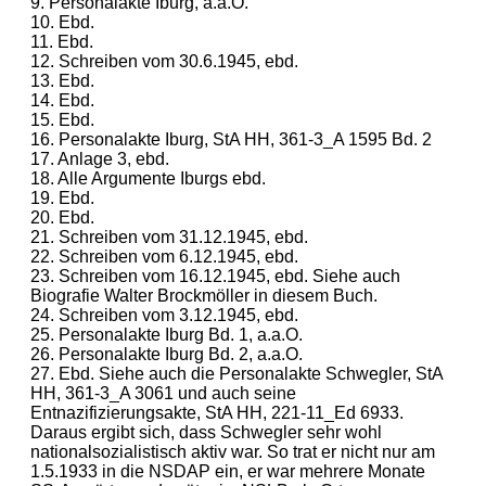
9. Personalakte Iburg, a.a.O.
10. Ebd.
11. Ebd.
12. Schreiben vom 30.6.1945, ebd.
13. Ebd.
14. Ebd.
15. Ebd.
16. Personalakte Iburg, StA HH, 361-3_A 1595 Bd. 2
17. Anlage 3, ebd.
18. Alle Argumente Iburgs ebd.
19. Ebd.
20. Ebd.
21. Schreiben vom 31.12.1945, ebd.
22. Schreiben vom 6.12.1945, ebd.
23. Schreiben vom 16.12.1945, ebd. Siehe auch
Biografie Walter Brockmöller in diesem Buch.
24. Schreiben vom 3.12.1945, ebd.
25. Personalakte Iburg Bd. 1, a.a.O.
26. Personalakte Iburg Bd. 2, a.a.O.
27. Ebd. Siehe auch die Personalakte Schwegler, StA
HH, 361-3_A 3061 und auch seine
Entnazifizierungsakte, StA HH, 221-11_Ed 6933.
Daraus ergibt sich, dass Schwegler sehr wohl
nationalsozialistisch aktiv war. So trat er nicht nur am
1.5.1933 in die NSDAP ein, er war mehrere Monate