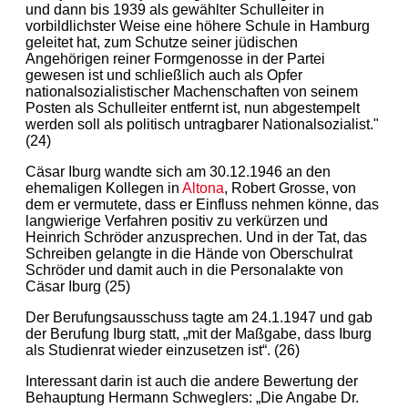
und dann bis 1939 als gewählter Schulleiter in
vorbildlichster Weise eine höhere Schule in Hamburg
geleitet hat, zum Schutze seiner jüdischen
Angehörigen reiner Formgenosse in der Partei
gewesen ist und schließlich auch als Opfer
nationalsozialistischer Machenschaften von seinem
Posten als Schulleiter entfernt ist, nun abgestempelt
werden soll als politisch untragbarer Nationalsozialist."
(24)
Cäsar Iburg wandte sich am 30.12.1946 an den
ehemaligen Kollegen in
Altona
, Robert Grosse, von
dem er vermutete, dass er Einfluss nehmen könne, das
langwierige Verfahren positiv zu verkürzen und
Heinrich Schröder anzusprechen. Und in der Tat, das
Schreiben gelangte in die Hände von Oberschulrat
Schröder und damit auch in die Personalakte von
Cäsar Iburg (25)
Der Berufungsausschuss tagte am 24.1.1947 und gab
der Berufung Iburg statt, „mit der Maßgabe, dass Iburg
als Studienrat wieder einzusetzen ist“. (26)
Interessant darin ist auch die andere Bewertung der
Behauptung Hermann Schweglers: „Die Angabe Dr.