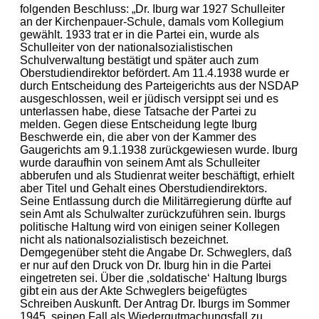
folgenden Beschluss: „Dr. Iburg war 1927 Schulleiter
an der Kirchenpauer-Schule, damals vom Kollegium
gewählt. 1933 trat er in die Partei ein, wurde als
Schulleiter von der nationalsozialistischen
Schulverwaltung bestätigt und später auch zum
Oberstudiendirektor befördert. Am 11.4.1938 wurde er
durch Entscheidung des Parteigerichts aus der NSDAP
ausgeschlossen, weil er jüdisch versippt sei und es
unterlassen habe, diese Tatsache der Partei zu
melden. Gegen diese Entscheidung legte Iburg
Beschwerde ein, die aber von der Kammer des
Gaugerichts am 9.1.1938 zurückgewiesen wurde. Iburg
wurde daraufhin von seinem Amt als Schulleiter
abberufen und als Studienrat weiter beschäftigt, erhielt
aber Titel und Gehalt eines Oberstudiendirektors.
Seine Entlassung durch die Militärregierung dürfte auf
sein Amt als Schulwalter zurückzuführen sein. Iburgs
politische Haltung wird von einigen seiner Kollegen
nicht als nationalsozialistisch bezeichnet.
Demgegenüber steht die Angabe Dr. Schweglers, daß
er nur auf den Druck von Dr. Iburg hin in die Partei
eingetreten sei. Über die ‚soldatische‘ Haltung Iburgs
gibt ein aus der Akte Schweglers beigefügtes
Schreiben Auskunft. Der Antrag Dr. Iburgs im Sommer
1945, seinen Fall als Wiedergutmachungsfall zu