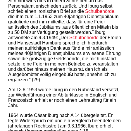
Schmidt wies dies in einem Schreiben an das
Personalamt entschieden zurück. Und Iburg selbst
schrieb einen ironischen Brief an die
Schulbehörde
,
die ihm zum 1.1.1953 zum 40jährigen Dienstjubiläum
gratulierte und ihm mitteilte, dass für eine Feier
anlässlich des Jubiläums „aus öffentlichen Mitteln bis
zu 50 DM zur Verfügung gestellt werden." Iburg
antwortete am 9.3.1949: „Der
Schulbehörde
der Freien
und Hansestadt Hamburg spreche ich hierdurch
meinen aufrichtigen Dank aus für die mir anlässlich
meines 40jährigen Dienstjubiläums erwiesene Ehrung
sowie die großzügige Geldspende, die mich instand
setzte, eine Feier in meinem Betriebe zu veranstalten
und darüber hinaus meinen Hausrat, den ich als
Ausgebombter völlig eingebüßt hatte, ansehnlich zu
ergänzen." (29)
Am 13.8.1953 wurde Iburg in den Ruhestand versetzt,
zur Weiterführung einer Abiturklasse in Englisch und
Französisch erhielt er noch einen Lehrauftrag für ein
Jahr.
1964 wurde Cäsar Iburg nach A 14 übergeleitet. Er
legte Widerspruch ein und ein Vergleich beendete den
jahrelangen Rechtsstreit am 9.3.1966. Iburg erhielt