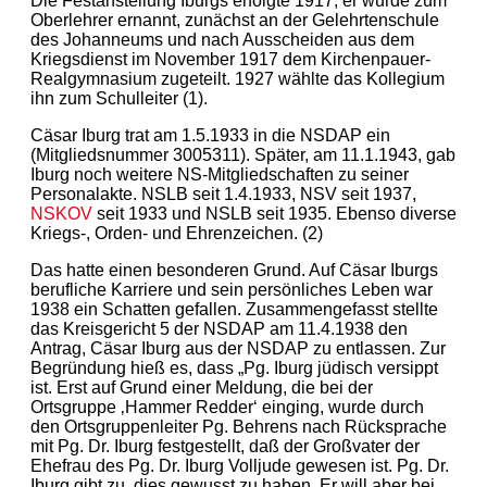
Die Festanstellung Iburgs erfolgte 1917, er wurde zum
Oberlehrer ernannt, zunächst an der Gelehrtenschule
des Johanneums und nach Ausscheiden aus dem
Kriegsdienst im November 1917 dem Kirchenpauer-
Realgymnasium zugeteilt. 1927 wählte das Kollegium
ihn zum Schulleiter (1).
Cäsar Iburg trat am 1.5.1933 in die NSDAP ein
(Mitgliedsnummer 3005311). Später, am 11.1.1943, gab
Iburg noch weitere NS-Mitgliedschaften zu seiner
Personalakte. NSLB seit 1.4.1933, NSV seit 1937,
NSKOV
seit 1933 und NSLB seit 1935. Ebenso diverse
Kriegs-, Orden- und Ehrenzeichen. (2)
Das hatte einen besonderen Grund. Auf Cäsar Iburgs
berufliche Karriere und sein persönliches Leben war
1938 ein Schatten gefallen. Zusammengefasst stellte
das Kreisgericht 5 der NSDAP am 11.4.1938 den
Antrag, Cäsar Iburg aus der NSDAP zu entlassen. Zur
Begründung hieß es, dass „Pg. Iburg jüdisch versippt
ist. Erst auf Grund einer Meldung, die bei der
Ortsgruppe ‚Hammer Redder‘ einging, wurde durch
den Ortsgruppenleiter Pg. Behrens nach Rücksprache
mit Pg. Dr. Iburg festgestellt, daß der Großvater der
Ehefrau des Pg. Dr. Iburg Volljude gewesen ist. Pg. Dr.
Iburg gibt zu, dies gewusst zu haben. Er will aber bei