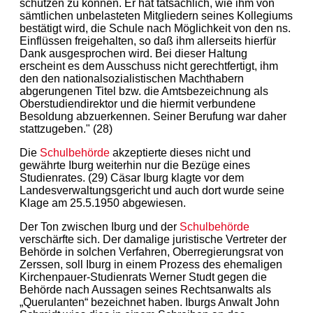
schützen zu können. Er hat tatsächlich, wie ihm von
sämtlichen unbelasteten Mitgliedern seines Kollegiums
bestätigt wird, die Schule nach Möglichkeit von den ns.
Einflüssen freigehalten, so daß ihm allerseits hierfür
Dank ausgesprochen wird. Bei dieser Haltung
erscheint es dem Ausschuss nicht gerechtfertigt, ihm
den den nationalsozialistischen Machthabern
abgerungenen Titel bzw. die Amtsbezeichnung als
Oberstudiendirektor und die hiermit verbundene
Besoldung abzuerkennen. Seiner Berufung war daher
stattzugeben." (28)
Die
Schulbehörde
akzeptierte dieses nicht und
gewährte Iburg weiterhin nur die Bezüge eines
Studienrates. (29) Cäsar Iburg klagte vor dem
Landesverwaltungsgericht und auch dort wurde seine
Klage am 25.5.1950 abgewiesen.
Der Ton zwischen Iburg und der
Schulbehörde
verschärfte sich. Der damalige juristische Vertreter der
Behörde in solchen Verfahren, Oberregierungsrat von
Zerssen, soll Iburg in einem Prozess des ehemaligen
Kirchenpauer-Studienrats Werner Studt gegen die
Behörde nach Aussagen seines Rechtsanwalts als
„Querulanten“ bezeichnet haben. Iburgs Anwalt John