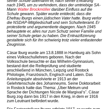
seiner Schule übernahm er, nach seiner Erklärung
nach 1945, um zu verhindern, dass der umtriebige SA-
Mann
Walter Brockmöller
darüber Einfluss auf die
Schule gewann. Später wurde entdeckt, dass die
Ehefrau Iburgs einen jüdischen Vater hatte. Iburg verlor
die NSDAP-Mitgliedschaft und sein Schulleiteramt. Er
protestierte und argumentierte dagegen. Nach 1945
behauptete er, alles nur zum Schutz seiner Familie und
seiner Schule getan zu haben. Die Entnazifizierung
gestaltete sich für ihn schwierig trotz vieler entlastender
Zeugnisse.
Cäsar Iburg wurde am 13.8.1888 in Hamburg als Sohn
eines Volksschullehrers geboren. Nach der
Volksschule besuchte er das Wilhelm-Gymnasium,
bestand dort die Reifeprüfung und studierte
anschließend in München, Leipzig und Rostock
Philologie, Französisch, Englisch und Latein. Das
Anleitungsjahr absolvierte er 1913 an der
Gelehrtenschule des Johanneums. Seine Doktorarbeit
in Rostock hatte das Thema: „Über Metrum und
Sprache der Dichtungen Nicole de Margival‘s". Cäsar
Iburg zog dann bis 1917 in den Krieg, in dem er 1916
zum Leutnant befördert wurde.