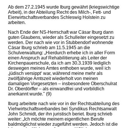
Ab dem 27.2.1945 wurde Iburg gewährt (kriegswichtige
Arbeit), in der Abteilung Recht des Milch-, Fett- und
Eierwirtschaftsverbandes Schleswig Holstein zu
arbeiten.
Nach Ende der NS-Herrschaft war Cäsar Iburg dann
guten Glaubens, wieder als Schulleiter eingesetzt zu
werden. Der nach wie vor in Stubbendorf wohnende
Cäsar Iburg schrieb am 11.5.1945 an die
Schulverwaltung: „Hierdurch erhebe ich in aller Form
einen Anspruch auf Rehabilitierung als Leiter der
Kirchenpauerschule, da ich am 30.3.1939 lediglich
deswegen meines Amtes enthoben wurde, weil ich
‚jüdisch versippt‘ war, während meine mehr als
zwölfjährige Amtszeit wiederholt von meinen
damaligen Vorgesetzten – insbesondere Oberschulrat
Dr. Oberdörffer – als einwandfrei und vorbildlich
anerkannt wurde." (9)
Iburg arbeitete nach wie vor in der Rechtsabteilung des
Viehwirtschaftsverbandes bei Syndikus Rechtsanwalt
John Schmidt, der ihn juristisch beriet. Iburg schrieb
weiter: „Ich möchte meinem eigentlichen Berufe
baldmöglichst wieder zugeführt werden. Jedoch ist die