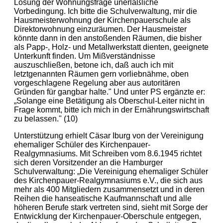
Lösung der Wohnungsfrage unerläßliche
Vorbedingung. Ich bitte die Schulverwaltung, mir die
Hausmeisterwohnung der Kirchenpauerschule als
Direktorwohnung einzuräumen. Der Hausmeister
könnte dann in den anstoßenden Räumen, die bisher
als Papp-, Holz- und Metallwerkstatt dienten, geeignete
Unterkunft finden. Um Mißverständnisse
auszuschließen, betone ich, daß auch ich mit
letztgenannten Räumen gern vorliebnähme, oben
vorgeschlagene Regelung aber aus autoritären
Gründen für gangbar halte." Und unter PS ergänzte er:
„Solange eine Betätigung als Oberschul-Leiter nicht in
Frage kommt, bitte ich mich in der Ernährungswirtschaft
zu belassen." (10)
Unterstützung erhielt Cäsar Iburg von der Vereinigung
ehemaliger Schüler des Kirchenpauer-
Realgymnasiums. Mit Schreiben vom 8.6.1945 richtet
sich deren Vorsitzender an die Hamburger
Schulverwaltung: „Die Vereinigung ehemaliger Schüler
des Kirchenpauer-Realgymnasiums e.V., die sich aus
mehr als 400 Mitgliedern zusammensetzt und in deren
Reihen die hanseatische Kaufmannschaft und alle
höheren Berufe stark vertreten sind, sieht mit Sorge der
Entwicklung der Kirchenpauer-Oberschule entgegen,