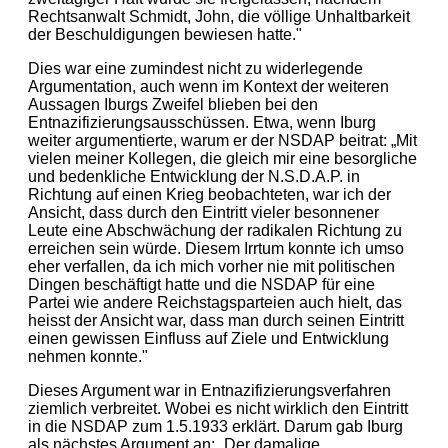
Rechtsanwalt Schmidt, John, die völlige Unhaltbarkeit
der Beschuldigungen bewiesen hatte."
Dies war eine zumindest nicht zu widerlegende
Argumentation, auch wenn im Kontext der weiteren
Aussagen Iburgs Zweifel blieben bei den
Entnazifizierungsausschüssen. Etwa, wenn Iburg
weiter argumentierte, warum er der NSDAP beitrat: „Mit
vielen meiner Kollegen, die gleich mir eine besorgliche
und bedenkliche Entwicklung der N.S.D.A.P. in
Richtung auf einen Krieg beobachteten, war ich der
Ansicht, dass durch den Eintritt vieler besonnener
Leute eine Abschwächung der radikalen Richtung zu
erreichen sein würde. Diesem Irrtum konnte ich umso
eher verfallen, da ich mich vorher nie mit politischen
Dingen beschäftigt hatte und die NSDAP für eine
Partei wie andere Reichstagsparteien auch hielt, das
heisst der Ansicht war, dass man durch seinen Eintritt
einen gewissen Einfluss auf Ziele und Entwicklung
nehmen konnte."
Dieses Argument war in Entnazifizierungsverfahren
ziemlich verbreitet. Wobei es nicht wirklich den Eintritt
in die NSDAP zum 1.5.1933 erklärt. Darum gab Iburg
als nächstes Argument an: „Der damalige