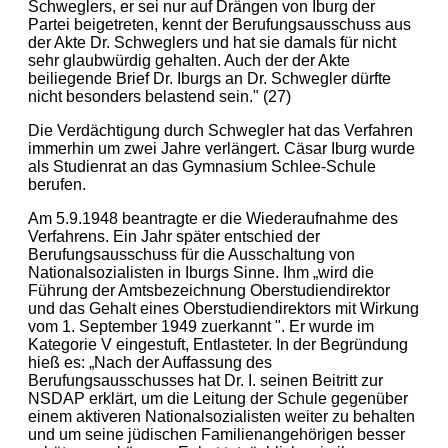
Schweglers, er sei nur auf Drängen von Iburg der
Partei beigetreten, kennt der Berufungsausschuss aus
der Akte Dr. Schweglers und hat sie damals für nicht
sehr glaubwürdig gehalten. Auch der der Akte
beiliegende Brief Dr. Iburgs an Dr. Schwegler dürfte
nicht besonders belastend sein." (27)
Die Verdächtigung durch Schwegler hat das Verfahren
immerhin um zwei Jahre verlängert. Cäsar Iburg wurde
als Studienrat an das Gymnasium Schlee-Schule
berufen.
Am 5.9.1948 beantragte er die Wiederaufnahme des
Verfahrens. Ein Jahr später entschied der
Berufungsausschuss für die Ausschaltung von
Nationalsozialisten in Iburgs Sinne. Ihm „wird die
Führung der Amtsbezeichnung Oberstudiendirektor
und das Gehalt eines Oberstudiendirektors mit Wirkung
vom 1. September 1949 zuerkannt ". Er wurde im
Kategorie V eingestuft, Entlasteter. In der Begründung
hieß es: „Nach der Auffassung des
Berufungsausschusses hat Dr. I. seinen Beitritt zur
NSDAP erklärt, um die Leitung der Schule gegenüber
einem aktiveren Nationalsozialisten weiter zu behalten
und um seine jüdischen Familienangehörigen besser