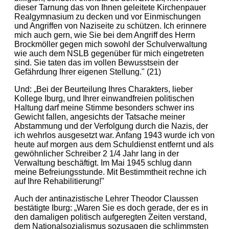
dieser Tarnung das von Ihnen geleitete Kirchenpauer
Realgymnasium zu decken und vor Einmischungen
und Angriffen von Naziseite zu schützen. Ich erinnere
mich auch gern, wie Sie bei dem Angriff des Herrn
Brockmöller gegen mich sowohl der Schulverwaltung
wie auch dem NSLB gegenüber für mich eingetreten
sind. Sie taten das im vollen Bewusstsein der
Gefährdung Ihrer eigenen Stellung." (21)
Und: „Bei der Beurteilung Ihres Charakters, lieber
Kollege Iburg, und Ihrer einwandfreien politischen
Haltung darf meine Stimme besonders schwer ins
Gewicht fallen, angesichts der Tatsache meiner
Abstammung und der Verfolgung durch die Nazis, der
ich wehrlos ausgesetzt war. Anfang 1943 wurde ich von
heute auf morgen aus dem Schuldienst entfernt und als
gewöhnlicher Schreiber 2 1/4 Jahr lang in der
Verwaltung beschäftigt. Im Mai 1945 schlug dann
meine Befreiungsstunde. Mit Bestimmtheit rechne ich
auf Ihre Rehabilitierung!"
Auch der antinazistische Lehrer Theodor Claussen
bestätigte Iburg: „Waren Sie es doch gerade, der es in
den damaligen politisch aufgeregten Zeiten verstand,
dem Nationalsozialismus sozusagen die schlimmsten