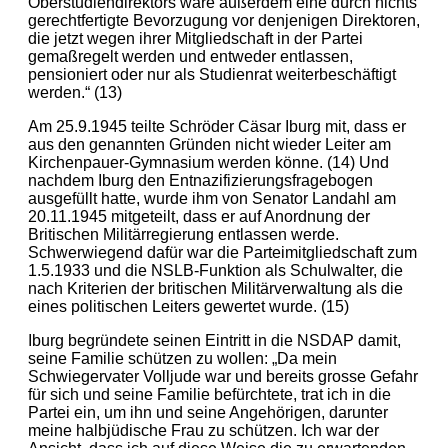
Oberstudiendirektors wäre außerdem eine durch nichts
gerechtfertigte Bevorzugung vor denjenigen Direktoren,
die jetzt wegen ihrer Mitgliedschaft in der Partei
gemaßregelt werden und entweder entlassen,
pensioniert oder nur als Studienrat weiterbeschäftigt
werden.“ (13)
Am 25.9.1945 teilte Schröder Cäsar Iburg mit, dass er
aus den genannten Gründen nicht wieder Leiter am
Kirchenpauer-Gymnasium werden könne. (14) Und
nachdem Iburg den Entnazifizierungsfragebogen
ausgefüllt hatte, wurde ihm von Senator Landahl am
20.11.1945 mitgeteilt, dass er auf Anordnung der
Britischen Militärregierung entlassen werde.
Schwerwiegend dafür war die Parteimitgliedschaft zum
1.5.1933 und die NSLB-Funktion als Schulwalter, die
nach Kriterien der britischen Militärverwaltung als die
eines politischen Leiters gewertet wurde. (15)
Iburg begründete seinen Eintritt in die NSDAP damit,
seine Familie schützen zu wollen: „Da mein
Schwiegervater Volljude war und bereits grosse Gefahr
für sich und seine Familie befürchtete, trat ich in die
Partei ein, um ihn und seine Angehörigen, darunter
meine halbjüdische Frau zu schützen. Ich war der