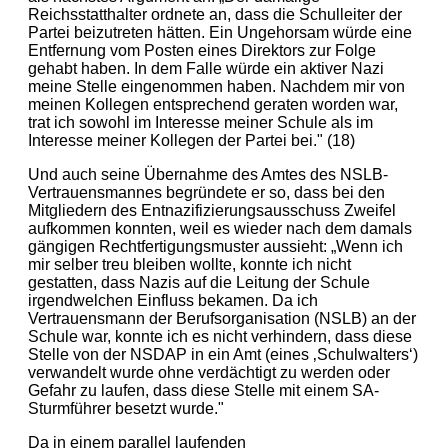
Reichsstatthalter ordnete an, dass die Schulleiter der
Partei beizutreten hätten. Ein Ungehorsam würde eine
Entfernung vom Posten eines Direktors zur Folge
gehabt haben. In dem Falle würde ein aktiver Nazi
meine Stelle eingenommen haben. Nachdem mir von
meinen Kollegen entsprechend geraten worden war,
trat ich sowohl im Interesse meiner Schule als im
Interesse meiner Kollegen der Partei bei." (18)
Und auch seine Übernahme des Amtes des NSLB-
Vertrauensmannes begründete er so, dass bei den
Mitgliedern des Entnazifizierungsausschuss Zweifel
aufkommen konnten, weil es wieder nach dem damals
gängigen Rechtfertigungsmuster aussieht: „Wenn ich
mir selber treu bleiben wollte, konnte ich nicht
gestatten, dass Nazis auf die Leitung der Schule
irgendwelchen Einfluss bekamen. Da ich
Vertrauensmann der Berufsorganisation (NSLB) an der
Schule war, konnte ich es nicht verhindern, dass diese
Stelle von der NSDAP in ein Amt (eines ‚Schulwalters‘)
verwandelt wurde ohne verdächtigt zu werden oder
Gefahr zu laufen, dass diese Stelle mit einem SA-
Sturmführer besetzt wurde."
Da in einem parallel laufenden