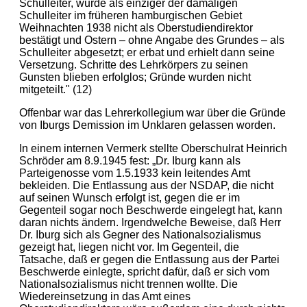
Schulleiter, wurde als einziger der damaligen
Schulleiter im früheren hamburgischen Gebiet
Weihnachten 1938 nicht als Oberstudiendirektor
bestätigt und Ostern – ohne Angabe des Grundes – als
Schulleiter abgesetzt; er erbat und erhielt dann seine
Versetzung. Schritte des Lehrkörpers zu seinen
Gunsten blieben erfolglos; Gründe wurden nicht
mitgeteilt." (12)
Offenbar war das Lehrerkollegium war über die Gründe
von Iburgs Demission im Unklaren gelassen worden.
In einem internen Vermerk stellte Oberschulrat Heinrich
Schröder am 8.9.1945 fest: „Dr. Iburg kann als
Parteigenosse vom 1.5.1933 kein leitendes Amt
bekleiden. Die Entlassung aus der NSDAP, die nicht
auf seinen Wunsch erfolgt ist, gegen die er im
Gegenteil sogar noch Beschwerde eingelegt hat, kann
daran nichts ändern. Irgendwelche Beweise, daß Herr
Dr. Iburg sich als Gegner des Nationalsozialismus
gezeigt hat, liegen nicht vor. Im Gegenteil, die
Tatsache, daß er gegen die Entlassung aus der Partei
Beschwerde einlegte, spricht dafür, daß er sich vom
Nationalsozialismus nicht trennen wollte. Die
Wiedereinsetzung in das Amt eines