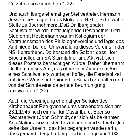
Giftzähne auszubrechen." (22)
Und auch Iburgs ehemaliger Stellvertreter, Hermann
Jessen, bestätigte Iburgs Motiv, die NSLB-Schulwalter-
Stelle zu übernehmen: „Daß Dr. Iburg später
Schulwalter wurde, hatte folgende Bewandtnis: Herr
Studienrat Hestermann war im Kollegium der
Vertrauensmann des Philologenvereins und legte das
Amt nieder bei der Umwandlung dieses Vereins in den
NS. Lehrerbund. Da bestand die Gefahr, dass Herr
Brockmöller, ein SA Sturmführer und Aktivist, sich
dieses Postens bemächtigen würde. Daher übernahm
Dr. Iburg dieses Amt, das ohne sein Zutun zum Amt
eines Schulwalters wurde; er hoffte, die Parteispitzel
auf diese Weise unbehindert in Schach zu halten und
von der Schule eine dauernde Beunruhigung
abzuwehren." (23)
Auch die Vereinigung ehemaliger Schüler des
Kirchenpauer-Realgymnasiums verwendete sich am
23.1.1946 noch einmal für Cäsar Iburg. Ebenso
Rechtsanwalt John Schmidt, der sich als bekannten
Anti-Nationalsozialisten bezeichnete und schrieb: „Ich
sehe das Unrecht, das hier begangen wurde darin,
dass jemand, der jahrelang – schon lange vor 1933 –