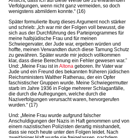
Ansicht, dass ich auf diese Weise die zu erwartenden
Verfolgungen, wenn nicht ganz vermeiden, so doch
wenigstens abmildern konnte.“ (16)
Später formulierte Iburg dieses Argument noch stärker
und schrieb: „Ich war mir der Folgen voll bewusst, die
sich aus der Durchführung des Parteiprogrammes für
meine halbjüdische Frau und für meinen
Schwiegervater, der Jude war, ergeben würden und
hoffte, meinen Verwandten durch diese Tarnung Schutz
zu gewähren. Später wurde mir jedoch vollkommen
klar, dass diese Berechnung ein Fehler gewesen war."
Und: „Meine Frau ist in
Altona
geboren. Ihr Vater war
Jude und ein Freund des bekannten früheren jüdischen
Reichsministers Walther Rathenau, der ein Opfer
faschistischer Gruppen wurde. Meine Schwiegermutter
starb im Jahre 1936 in Folge mehrerer Schlaganfälle,
die durch die Aufregungen, welche durch die
Naziverfolgungen verursacht waren, hervorgerufen
wurden.“ (17)
Und: „Meine Frau wurde aufgrund falscher
Anschuldigungen der Nazis in Haft genommen und von
einem nazistischen Polizisten derartig misshandelt,
dass sie noch heute unter den Folgen leidet. Nach
zweitägiger Haft wurde sie freigelassen, nachdem