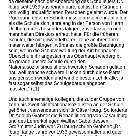
da dieselbe nach der Abberufung des Schulleiters Dr.
Iburg seit 1939 aus reinen parteipolitischen Gründen
von völlig unqualifizierten Personen geleitet wurde. Der
Rückgang unserer Schule musste umso mehr auffallen,
als die Schule sich jahrelang in der Person von Herrn
Dr. Iburg eines besonders tätigen, zuverlässigen und
mannhaften Direktors erfreut hatte. Für die früheren
Schüler, die mit unwandelbarer Treue an ihrer alma
mater weiter hängen, würde es die größte Beruhigung
sein, wenn die Schulverwaltung der Kirchenpauer-
Oberschule ihr angestammtes Oberhaupt wiedergibt,
da gerade unsere Schule durch den
Nationalsozialismus allerschwersten Schaden gelitten
hat, weil manche schwere Lücken durch diese Partei
uns gerissen wurden und wir die besten Lehrkräfte, ja
fast sogar selbst das Schulgebäude abgeben
mussten." (11)
Und auch ehemalige Kollegen, die zu der Gruppe von
zehn bis zwölf Nichtnationalsozialisten an der Schule
gehörten, verwendeten sich für Cäsar Iburg. So forderte
Dr. Adolph Grabner die Rehabilitierung von Cäsar Iburg
und des Lehrerkollegen Walther Gabe, dessen
Großmutter Jüdin war. Zu Iburg schrieb Grabner: „Dr.
Iburg, lange Jahre vor 1933 gewissenhafter und guter