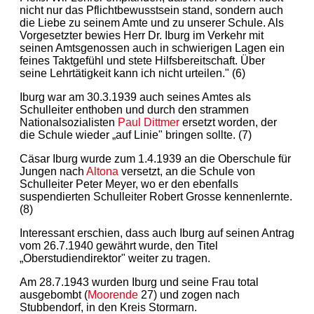
nicht nur das Pflichtbewusstsein stand, sondern auch
die Liebe zu seinem Amte und zu unserer Schule. Als
Vorgesetzter bewies Herr Dr. Iburg im Verkehr mit
seinen Amtsgenossen auch in schwierigen Lagen ein
feines Taktgefühl und stete Hilfsbereitschaft. Über
seine Lehrtätigkeit kann ich nicht urteilen." (6)
Iburg war am 30.3.1939 auch seines Amtes als
Schulleiter enthoben und durch den strammen
Nationalsozialisten
Paul Dittmer
ersetzt worden, der
die Schule wieder „auf Linie" bringen sollte. (7)
Cäsar Iburg wurde zum 1.4.1939 an die Oberschule für
Jungen nach
Altona
versetzt, an die Schule von
Schulleiter Peter Meyer, wo er den ebenfalls
suspendierten Schulleiter Robert Grosse kennenlernte.
(8)
Interessant erschien, dass auch Iburg auf seinen Antrag
vom 26.7.1940 gewährt wurde, den Titel
„Oberstudiendirektor" weiter zu tragen.
Am 28.7.1943 wurden Iburg und seine Frau total
ausgebombt (
Moorende
27) und zogen nach
Stubbendorf, in den Kreis Stormarn.