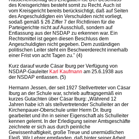
des Kreisgerichtes besteht somit zu Recht. Auch ist
vom Kreisgericht bereits berücksichtigt, daß auf Seiten
des Angeschuldigten ein Verschulden nicht vorliegt,
sodaß gemäß § 26 Ziffer 7 der Richtlinien für die
Parteigerichte nicht auf Ausschluß, sondern auf
Entlassung aus der NSDAP zu erkennen war. Ein
Rechtsmittel ist gegen diesen Beschluss dem
Angeschuldigten nicht gegeben. Dem zuständigen
politischen Leiter steht ein Beschwerderecht innerhalb
einer Frist von acht Tagen zu." (4)
Kurz darauf wurde Cäsar Iburg per Verfügung von
NSDAP-Gauleiter
Karl Kaufmann
am 25.6.1938 aus
der NSDAP entlassen. (5)
Hermann Jessen, der seit 1927 Stellvertreter von Cäsar
Iburg an der Schule war, schrieb auftragsgemäß ein
kurzes Gutachten über Cäsar Iburg: „Während 12
Jahren habe ich als stellvertretender Schulleiter an der
Kirchenpauer-Oberschule unter Herrn Dr. Iburg
gearbeitet und ihn in seiner Eigenschaft als Schulleiter
kennen gelernt. In der Erledigung seiner Amtsgeschäfte
zeichnete er sich aus durch peinliche
Gewissenhaftigkeit, große Treue und unermüdlichen
Fleiß. Wir Lehrer empfanden, daß hinter seiner Arbeit