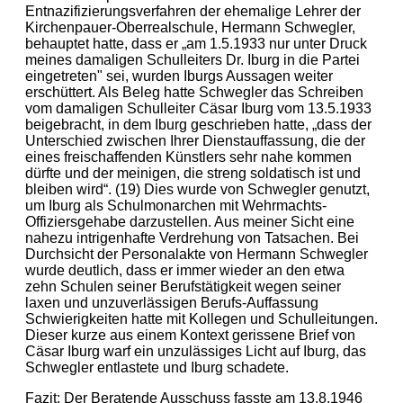
Entnazifizierungsverfahren der ehemalige Lehrer der
Kirchenpauer-Oberrealschule, Hermann Schwegler,
behauptet hatte, dass er „am 1.5.1933 nur unter Druck
meines damaligen Schulleiters Dr. Iburg in die Partei
eingetreten" sei, wurden Iburgs Aussagen weiter
erschüttert. Als Beleg hatte Schwegler das Schreiben
vom damaligen Schulleiter Cäsar Iburg vom 13.5.1933
beigebracht, in dem Iburg geschrieben hatte, „dass der
Unterschied zwischen Ihrer Dienstauffassung, die der
eines freischaffenden Künstlers sehr nahe kommen
dürfte und der meinigen, die streng soldatisch ist und
bleiben wird“. (19) Dies wurde von Schwegler genutzt,
um Iburg als Schulmonarchen mit Wehrmachts-
Offiziersgehabe darzustellen. Aus meiner Sicht eine
nahezu intrigenhafte Verdrehung von Tatsachen. Bei
Durchsicht der Personalakte von Hermann Schwegler
wurde deutlich, dass er immer wieder an den etwa
zehn Schulen seiner Berufstätigkeit wegen seiner
laxen und unzuverlässigen Berufs-Auffassung
Schwierigkeiten hatte mit Kollegen und Schulleitungen.
Dieser kurze aus einem Kontext gerissene Brief von
Cäsar Iburg warf ein unzulässiges Licht auf Iburg, das
Schwegler entlastete und Iburg schadete.
Fazit: Der Beratende Ausschuss fasste am 13.8.1946