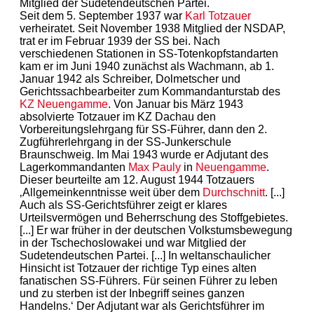
Mitglied der Sudetendeutschen Partei.
Seit dem 5. September 1937 war
Karl Totzauer
verheiratet. Seit November 1938 Mitglied der NSDAP,
trat er im Februar 1939 der SS bei. Nach
verschiedenen Stationen in SS-Totenkopfstandarten
kam er im Juni 1940 zunächst als Wachmann, ab 1.
Januar 1942 als Schreiber, Dolmetscher und
Gerichtssachbearbeiter zum Kommandanturstab des
KZ
Neuengamme
. Von Januar bis März 1943
absolvierte Totzauer im KZ Dachau den
Vorbereitungslehrgang für SS-Führer, dann den 2.
Zugführerlehrgang in der SS-Junkerschule
Braunschweig. Im Mai 1943 wurde er Adjutant des
Lagerkommandanten
Max Pauly
in
Neuengamme
.
Dieser beurteilte am 12. August 1944 Totzauers
‚Allgemeinkenntnisse weit über dem
Durchschnitt
. [...]
Auch als SS-Gerichtsführer zeigt er klares
Urteilsvermögen und Beherrschung des Stoffgebietes.
[...] Er war früher in der deutschen Volkstumsbewegung
in der Tschechoslowakei und war Mitglied der
Sudetendeutschen Partei. [...] In weltanschaulicher
Hinsicht ist Totzauer der richtige Typ eines alten
fanatischen SS-Führers. Für seinen Führer zu leben
und zu sterben ist der Inbegriff seines ganzen
Handelns.‘ Der Adjutant war als Gerichtsführer im