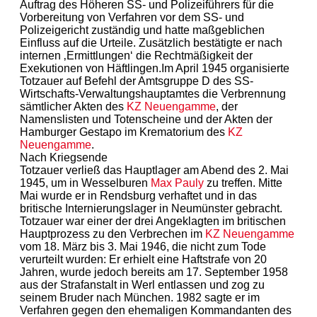
Auftrag des Höheren SS- und Polizeiführers für die
Vorbereitung von Verfahren vor dem SS- und
Polizeigericht zuständig und hatte maßgeblichen
Einfluss auf die Urteile. Zusätzlich bestätigte er nach
internen ‚Ermittlungen‘ die Rechtmäßigkeit der
Exekutionen von Häftlingen.Im April 1945 organisierte
Totzauer auf Befehl der Amtsgruppe D des SS-
Wirtschafts-Verwaltungshauptamtes die Verbrennung
sämtlicher Akten des
KZ
Neuengamme
, der
Namenslisten und Totenscheine und der Akten der
Hamburger Gestapo im Krematorium des
KZ
Neuengamme
.
Nach Kriegsende
Totzauer verließ das Hauptlager am Abend des 2. Mai
1945, um in Wesselburen
Max Pauly
zu treffen. Mitte
Mai wurde er in Rendsburg verhaftet und in das
britische Internierungslager in Neumünster gebracht.
Totzauer war einer der drei Angeklagten im britischen
Hauptprozess zu den Verbrechen im
KZ
Neuengamme
vom 18. März bis 3. Mai 1946, die nicht zum Tode
verurteilt wurden: Er erhielt eine Haftstrafe von 20
Jahren, wurde jedoch bereits am 17. September 1958
aus der Strafanstalt in Werl entlassen und zog zu
seinem Bruder nach München. 1982 sagte er im
Verfahren gegen den ehemaligen Kommandanten des