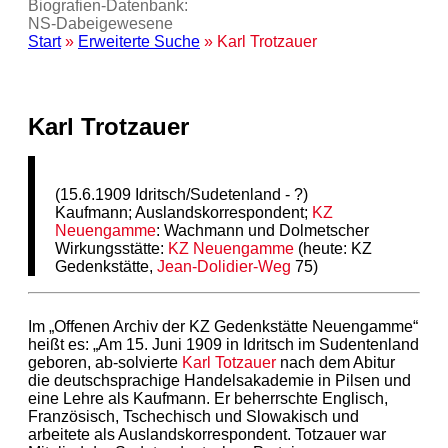
Biografien-Datenbank:
NS‑Dabeigewesene
Start
»
Erweiterte Suche
» Karl Trotzauer
Karl Trotzauer
(15.6.1909 Idritsch/Sudetenland - ?)
Kaufmann; Auslandskorrespondent;
KZ
Neuengamme
: Wachmann und Dolmetscher
Wirkungsstätte:
KZ
Neuengamme
(heute: KZ
Gedenkstätte,
Jean-Dolidier-Weg
75)
Im „Offenen Archiv der KZ Gedenkstätte Neuengamme“
heißt es: „Am 15. Juni 1909 in Idritsch im Sudentenland
geboren, ab-solvierte
Karl Totzauer
nach dem Abitur
die deutschsprachige Handelsakademie in Pilsen und
eine Lehre als Kaufmann. Er beherrschte Englisch,
Französisch, Tschechisch und Slowakisch und
arbeitete als Auslandskorrespondent. Totzauer war