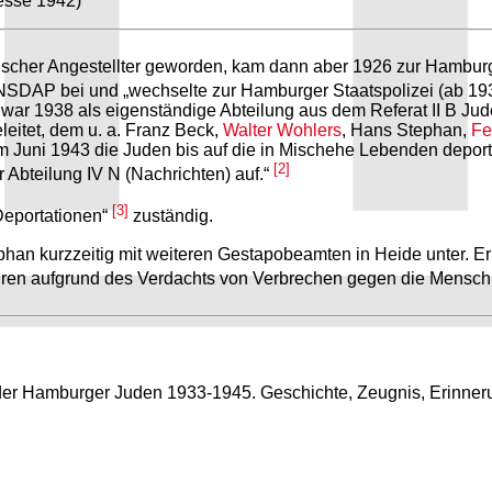
sse 1942)
cher Angestellter geworden, kam dann aber 1926 zur Hambur
er NSDAP bei und „wechselte zur Hamburger Staatspolizei (ab 1
s war 1938 als eigenständige Abteilung aus dem Referat II B Ju
leitet, dem u. a. Franz Beck,
Walter Wohlers
, Hans Stephan,
Fe
 Juni 1943 die Juden bis auf die in Mischehe Lebenden depor
[2]
 Abteilung IV N (Nachrichten) auf.“
[3]
 Deportationen“
zuständig.
ephan kurzzeitig mit weiteren Gestapobeamten in Heide unter. E
fahren aufgrund des Verdachts von Verbrechen gegen die Mensch
der Hamburger Juden 1933-1945. Geschichte, Zeugnis, Erinner