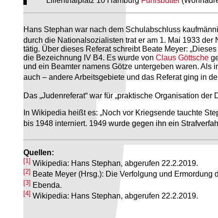
Lilienthalplatz 10 Hamburg
Fuhlsbüttel
(Wohnadre
Hans Stephan war nach dem Schulabschluss kaufmännis
durch die Nationalsozialisten trat er am 1. Mai 1933 d
tätig. Über dieses Referat schreibt Beate Meyer: „Diese
die Bezeichnung IV B4. Es wurde von
Claus Göttsche
ge
und ein Beamter namens Götze untergeben waren. Als im
auch – andere Arbeitsgebiete und das Referat ging in der
Das „Judenreferat“ war für „praktische Organisation der
In Wikipedia heißt es: „Noch vor Kriegsende tauchte St
bis 1948 interniert. 1949 wurde gegen ihn ein Strafver
Quellen:
[1]
Wikipedia: Hans Stephan, abgerufen 22.2.2019.
[2]
Beate Meyer (Hrsg.): Die Verfolgung und Ermordung 
[3]
Ebenda.
[4]
Wikipedia: Hans Stephan, abgerufen 22.2.2019.