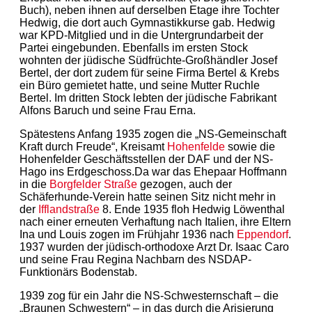
Buch), neben ihnen auf derselben Etage ihre Tochter
Hedwig, die dort auch Gymnastikkurse gab. Hedwig
war KPD-Mitglied und in die Untergrundarbeit der
Partei eingebunden. Ebenfalls im ersten Stock
wohnten der jüdische Südfrüchte-Großhändler Josef
Bertel, der dort zudem für seine Firma Bertel & Krebs
ein Büro gemietet hatte, und seine Mutter Ruchle
Bertel. Im dritten Stock lebten der jüdische Fabrikant
Alfons Baruch und seine Frau Erna.
Spätestens Anfang 1935 zogen die „NS-Gemeinschaft
Kraft durch Freude“, Kreisamt
Hohenfelde
sowie die
Hohenfelder Geschäftsstellen der DAF und der NS-
Hago ins Erdgeschoss.Da war das Ehepaar Hoffmann
in die
Borgfelder Straße
gezogen, auch der
Schäferhunde-Verein hatte seinen Sitz nicht mehr in
der
Ifflandstraße
8. Ende 1935 floh Hedwig Löwenthal
nach einer erneuten Verhaftung nach Italien, ihre Eltern
Ina und Louis zogen im Frühjahr 1936 nach
Eppendorf
.
1937 wurden der jüdisch-orthodoxe Arzt Dr. Isaac Caro
und seine Frau Regina Nachbarn des NSDAP-
Funktionärs Bodenstab.
1939 zog für ein Jahr die NS-Schwesternschaft – die
„Braunen Schwestern“ – in das durch die Arisierung