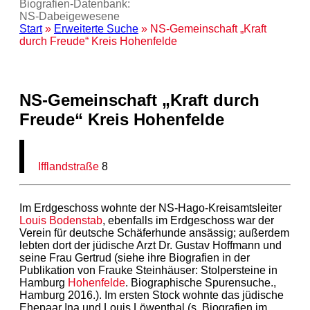
Biografien-Datenbank:
NS‑Dabeigewesene
Start
»
Erweiterte Suche
» NS-Gemeinschaft „Kraft
durch Freude“ Kreis Hohenfelde
NS-Gemeinschaft „Kraft durch
Freude“ Kreis Hohenfelde
Ifflandstraße
8
Im Erdgeschoss wohnte der NS-Hago-Kreisamtsleiter
Louis Bodenstab
, ebenfalls im Erdgeschoss war der
Verein für deutsche Schäferhunde ansässig; außerdem
lebten dort der jüdische Arzt Dr. Gustav Hoffmann und
seine Frau Gertrud (siehe ihre Biografien in der
Publikation von Frauke Steinhäuser: Stolpersteine in
Hamburg
Hohenfelde
. Biographische Spurensuche.,
Hamburg 2016.). Im ersten Stock wohnte das jüdische
Ehepaar Ina und Louis Löwenthal (s. Biografien im