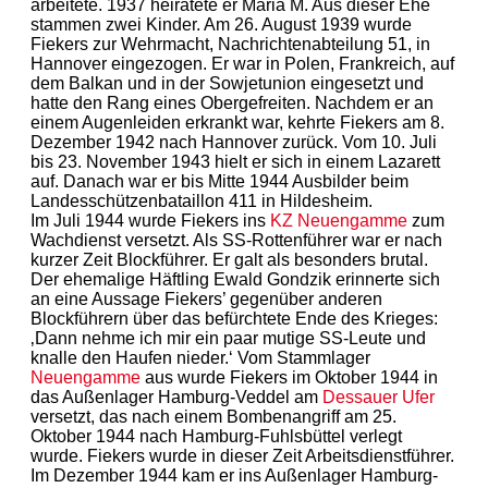
arbeitete. 1937 heiratete er Maria M. Aus dieser Ehe
stammen zwei Kinder. Am 26. August 1939 wurde
Fiekers zur Wehrmacht, Nachrichtenabteilung 51, in
Hannover eingezogen. Er war in Polen, Frankreich, auf
dem Balkan und in der Sowjetunion eingesetzt und
hatte den Rang eines Obergefreiten. Nachdem er an
einem Augenleiden erkrankt war, kehrte Fiekers am 8.
Dezember 1942 nach Hannover zurück. Vom 10. Juli
bis 23. November 1943 hielt er sich in einem Lazarett
auf. Danach war er bis Mitte 1944 Ausbilder beim
Landesschützenbataillon 411 in Hildesheim.
Im Juli 1944 wurde Fiekers ins
KZ
Neuengamme
zum
Wachdienst versetzt. Als SS-Rottenführer war er nach
kurzer Zeit Blockführer. Er galt als besonders brutal.
Der ehemalige Häftling Ewald Gondzik erinnerte sich
an eine Aussage Fiekers’ gegenüber anderen
Blockführern über das befürchtete Ende des Krieges:
‚Dann nehme ich mir ein paar mutige SS-Leute und
knalle den Haufen nieder.‘ Vom Stammlager
Neuengamme
aus wurde Fiekers im Oktober 1944 in
das Außenlager Hamburg-Veddel am
Dessauer Ufer
versetzt, das nach einem Bombenangriff am 25.
Oktober 1944 nach Hamburg-Fuhlsbüttel verlegt
wurde. Fiekers wurde in dieser Zeit Arbeitsdienstführer.
Im Dezember 1944 kam er ins Außenlager Hamburg-