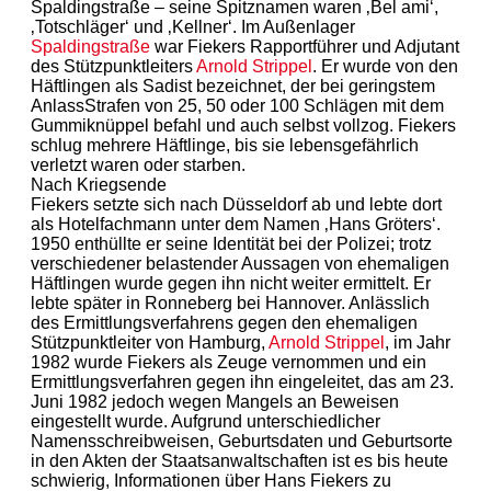
Spaldingstraße – seine Spitznamen waren ‚Bel ami‘,
‚Totschläger‘ und ‚Kellner‘. Im Außenlager
Spaldingstraße
war Fiekers Rapportführer und Adjutant
des Stützpunktleiters
Arnold Strippel
. Er wurde von den
Häftlingen als Sadist bezeichnet, der bei geringstem
AnlassStrafen von 25, 50 oder 100 Schlägen mit dem
Gummiknüppel befahl und auch selbst vollzog. Fiekers
schlug mehrere Häftlinge, bis sie lebensgefährlich
verletzt waren oder starben.
Nach Kriegsende
Fiekers setzte sich nach Düsseldorf ab und lebte dort
als Hotelfachmann unter dem Namen ‚Hans Gröters‘.
1950 enthüllte er seine Identität bei der Polizei; trotz
verschiedener belastender Aussagen von ehemaligen
Häftlingen wurde gegen ihn nicht weiter ermittelt. Er
lebte später in Ronneberg bei Hannover. Anlässlich
des Ermittlungsverfahrens gegen den ehemaligen
Stützpunktleiter von Hamburg,
Arnold Strippel
, im Jahr
1982 wurde Fiekers als Zeuge vernommen und ein
Ermittlungsverfahren gegen ihn eingeleitet, das am 23.
Juni 1982 jedoch wegen Mangels an Beweisen
eingestellt wurde. Aufgrund unterschiedlicher
Namensschreibweisen, Geburtsdaten und Geburtsorte
in den Akten der Staatsanwaltschaften ist es bis heute
schwierig, Informationen über Hans Fiekers zu