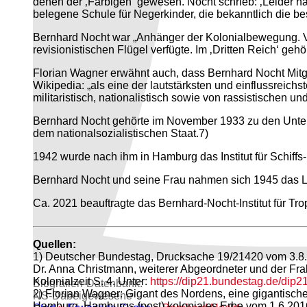
denen der ‚Farbigen‘ gewesen. Nocht schrieb: ‚Leider h
belegene Schule für Negerkinder, die bekanntlich die be
Bernhard Nocht war „Anhänger der Kolonialbewegung. Von
revisionistischen Flügel verfügte. Im ‚Dritten Reich‘ geh
Florian Wagner erwähnt auch, dass Bernhard Nocht Mitgl
Wikipedia: „als eine der lautstärksten und einflussre
militaristisch, nationalistisch sowie von rassistischen 
Bernhard Nocht gehörte im November 1933 zu den Unterz
dem nationalsozialistischen Staat.7)
1942 wurde nach ihm in Hamburg das Institut für Schiff
Bernhard Nocht und seine Frau nahmen sich 1945 das Leb
Ca. 2021 beauftragte das Bernhard-Nocht-Institut für Tr
Quellen:
1) Deutscher Bundestag, Drucksache 19/21420 vom 3.8.2
Dr. Anna Christmann, weiterer Abgeordneter und der 
Kolonialzeit S. 4. Unter:
https://dip21.bundestag.de/dip2
Biografien-Datenbank:
2) Florian Wagner: Gigant des Nordens, eine gigantisch
NS‑Dabeigewesene
Hamburg, Hamburgs (post) koloniales Erbe vom 1.6.2016