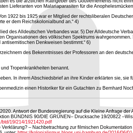
aben es die ärztlichen Rathgeber des Gouvernements nicht einm
sten Lieferanten von Malariaparasiten für die Anophelesmücken 
 1922 bis 1925 war er Mitglied der rechtsliberalen Deutschen V
örte er dem Reichskolonialbund an.“ 4)
ied des Alldeutschen Verbandes war. 5) Der Alldeutsche Verba
ichsten Organisationen des völkischen Spektrums wahrgenommen
und antisemitischen Denkweisen bestimmt.“ 6)
eichnern des Bekenntnisses der Professoren an den deutschen
s- und Tropenkrankheiten benannt.
en. In ihrem Abschiedsbrief an ihre Kinder erklärten sie, sie
openmedizin einen Historiker für ein Gutachten zu Bernhard Noch
020. Antwort der Bundesregierung auf die Kleine Anfrage der A
Fraktion BÜNDNIS 90/DIE GRÜNEN– Drucksache 19/20822 –Wisse
1/btd/19/214/1921420.pdf
e Verklärung? – Nachbetrachtung zur filmischen Dokumentation 
, unter:
https://kolonialismus.blogs.uni-hamburg.de/2016/06/01