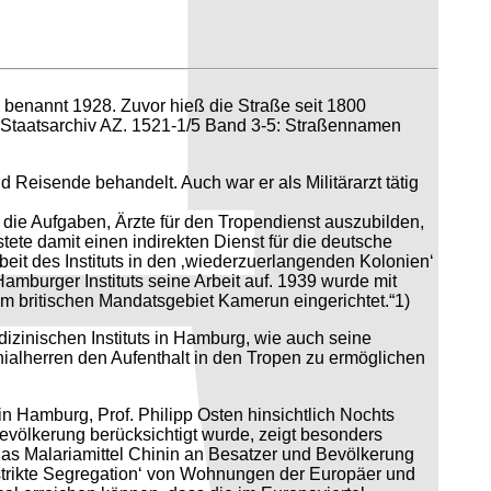
, benannt 1928. Zuvor hieß die Straße seit 1800
r Staatsarchiv AZ. 1521-1/5 Band 3-5: Straßennamen
 Reisende behandelt. Auch war er als Militärarzt tätig
e die Aufgaben, Ärzte für den Tropendienst auszubilden,
te damit einen indirekten Dienst für die deutsche
eit des Instituts in den ‚wiederzuerlangenden Kolonien‘
amburger Instituts seine Arbeit auf. 1939 wurde mit
m britischen Mandatsgebiet Kamerun eingerichtet.“1)
zinischen Instituts in Hamburg, wie auch seine
nialherren den Aufenthalt in den Tropen zu ermöglichen
n Hamburg, Prof. Philipp Osten hinsichtlich Nochts
Bevölkerung berücksichtigt wurde, zeigt besonders
, das Malariamittel Chinin an Besatzer und Bevölkerung
strikte Segregation‘ von Wohnungen der Europäer und