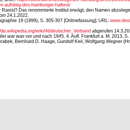
en-aufstieg-des-hamburger-hafens/
r Rasist? Das renommierte Institut erwägt, den Namen abzule
vom 24.1.2022.
iographie 19 (1999), S. 305-307 [Onlinefassung]; URL:
www.deut
//de.wikipedia.org/wiki/Alldeutscher_Verband
abgerufen 14.3.20
er war was vor und nach 1945. 4. Aufl. Frankfurt a. M. 2013, S.
erabek, Bernhard D. Haage, Gundolf Keil, Wolfgang Wegner (Hr