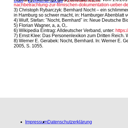
Start
»
Erweiterte Suche
» Bernhard Nocht
nachbetrachtung-zur-filmischen-dokumentation-ueber-d
3) Christoph Rybarczyk: Bernhard Nocht – ein schlimme
in Hamburg so schwer macht, in: Hamburger Abenblatt 
4) Wulf, Stefan: "Nocht, Bernhard" in: Neue Deutsche B
5) Florian Wagner, a, a, O,.
6) Wikipedia Eintrag: Alldeutscher Verband, unter:
https:
7) Ernst Klee: Das Personenlexikon zum Dritten Reich. W
8) Werner E. Gerabek: Nocht, Bernhard. In: Werner E. G
2005, S. 1055.
Impressum
Datenschutzerklärung