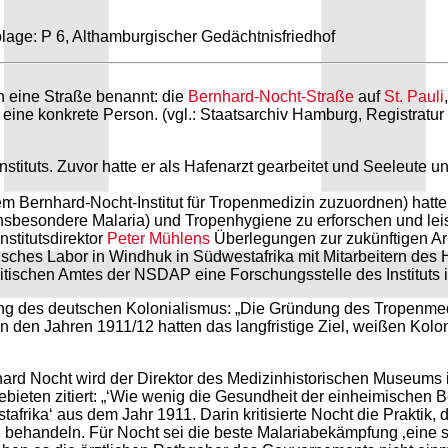
blage: P 6, Althamburgischer Gedächtnisfriedhof
 eine Straße benannt: die
Bernhard-Nocht-Straße
auf
St. Pauli
eine konkrete Person. (vgl.: Staatsarchiv Hamburg, Registratu
ituts. Zuvor hatte er als Hafenarzt gearbeitet und Seeleute und
dem Bernhard-Nocht-Institut für Tropenmedizin zuzuordnen) hatt
besondere Malaria) und Tropenhygiene zu erforschen und leiste
nstitutsdirektor
Peter Mühlens
Überlegungen zur zukünftigen Arb
isches Labor in Windhuk in Südwestafrika mit Mitarbeitern des H
tischen Amtes der NSDAP eine Forschungsstelle des Instituts i
ng des deutschen Kolonialismus: „Die Gründung des Tropenmedi
n den Jahren 1911/12 hatten das langfristige Ziel, weißen Kolo
ard Nocht wird der Direktor des Medizinhistorischen Museums i
bieten zitiert: „‘Wie wenig die Gesundheit der einheimischen 
afrika‘ aus dem Jahr 1911. Darin kritisierte Nocht die Praktik
behandeln. Für Nocht sei die beste Malariabekämpfung ‚eine 