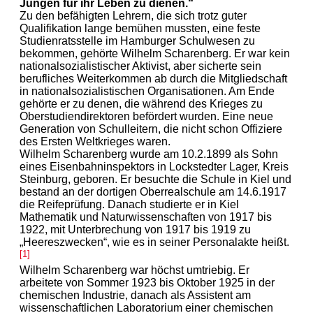
Jungen für ihr Leben zu dienen.“
Zu den befähigten Lehrern, die sich trotz guter
Qualifikation lange bemühen mussten, eine feste
Studienratsstelle im Hamburger Schulwesen zu
bekommen, gehörte Wilhelm Scharenberg. Er war kein
nationalsozialistischer Aktivist, aber sicherte sein
berufliches Weiterkommen ab durch die Mitgliedschaft
in nationalsozialistischen Organisationen. Am Ende
gehörte er zu denen, die während des Krieges zu
Oberstudiendirektoren befördert wurden. Eine neue
Generation von Schulleitern, die nicht schon Offiziere
des Ersten Weltkrieges waren.
Wilhelm Scharenberg wurde am 10.2.1899 als Sohn
eines Eisenbahninspektors in Lockstedter Lager, Kreis
Steinburg, geboren. Er besuchte die Schule in Kiel und
bestand an der dortigen Oberrealschule am 14.6.1917
die Reifeprüfung. Danach studierte er in Kiel
Mathematik und Naturwissenschaften von 1917 bis
1922, mit Unterbrechung von 1917 bis 1919 zu
„Heereszwecken“, wie es in seiner Personalakte heißt.
[1]
Wilhelm Scharenberg war höchst umtriebig. Er
arbeitete von Sommer 1923 bis Oktober 1925 in der
chemischen Industrie, danach als Assistent am
wissenschaftlichen Laboratorium einer chemischen