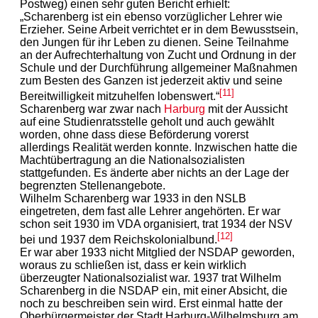
Postweg) einen sehr guten Bericht erhielt:
„Scharenberg ist ein ebenso vorzüglicher Lehrer wie
Erzieher. Seine Arbeit verrichtet er in dem Bewusstsein,
den Jungen für ihr Leben zu dienen. Seine Teilnahme
an der Aufrechterhaltung von Zucht und Ordnung in der
Schule und der Durchführung allgemeiner Maßnahmen
zum Besten des Ganzen ist jederzeit aktiv und seine
[11]
Bereitwilligkeit mitzuhelfen lobenswert.“
Scharenberg war zwar nach
Harburg
mit der Aussicht
auf eine Studienratsstelle geholt und auch gewählt
worden, ohne dass diese Beförderung vorerst
allerdings Realität werden konnte. Inzwischen hatte die
Machtübertragung an die Nationalsozialisten
stattgefunden. Es änderte aber nichts an der Lage der
begrenzten Stellenangebote.
Wilhelm Scharenberg war 1933 in den NSLB
eingetreten, dem fast alle Lehrer angehörten. Er war
schon seit 1930 im VDA organisiert, trat 1934 der NSV
[12]
bei und 1937 dem Reichskolonialbund.
Er war aber 1933 nicht Mitglied der NSDAP geworden,
woraus zu schließen ist, dass er kein wirklich
überzeugter Nationalsozialist war. 1937 trat Wilhelm
Scharenberg in die NSDAP ein, mit einer Absicht, die
noch zu beschreiben sein wird. Erst einmal hatte der
Oberbürgermeister der Stadt Harburg-Wilhelmsburg am