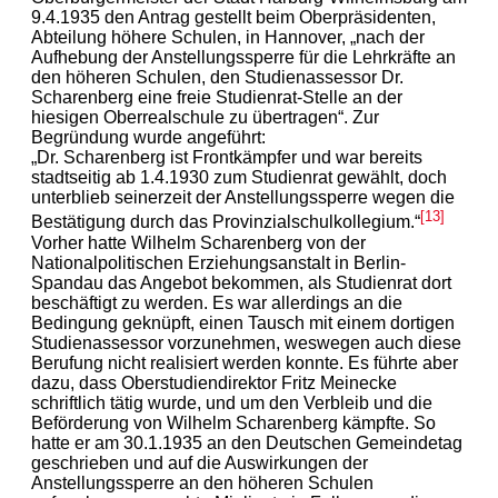
9.4.1935 den Antrag gestellt beim Oberpräsidenten,
Abteilung höhere Schulen, in Hannover, „nach der
Aufhebung der Anstellungssperre für die Lehrkräfte an
den höheren Schulen, den Studienassessor Dr.
Scharenberg eine freie Studienrat-Stelle an der
hiesigen Oberrealschule zu übertragen“. Zur
Begründung wurde angeführt:
„Dr. Scharenberg ist Frontkämpfer und war bereits
stadtseitig ab 1.4.1930 zum Studienrat gewählt, doch
unterblieb seinerzeit der Anstellungssperre wegen die
[13]
Bestätigung durch das Provinzialschulkollegium.“
Vorher hatte Wilhelm Scharenberg von der
Nationalpolitischen Erziehungsanstalt in Berlin-
Spandau das Angebot bekommen, als Studienrat dort
beschäftigt zu werden. Es war allerdings an die
Bedingung geknüpft, einen Tausch mit einem dortigen
Studienassessor vorzunehmen, weswegen auch diese
Berufung nicht realisiert werden konnte. Es führte aber
dazu, dass Oberstudiendirektor Fritz Meinecke
schriftlich tätig wurde, und um den Verbleib und die
Beförderung von Wilhelm Scharenberg kämpfte. So
hatte er am 30.1.1935 an den Deutschen Gemeindetag
geschrieben und auf die Auswirkungen der
Anstellungssperre an den höheren Schulen