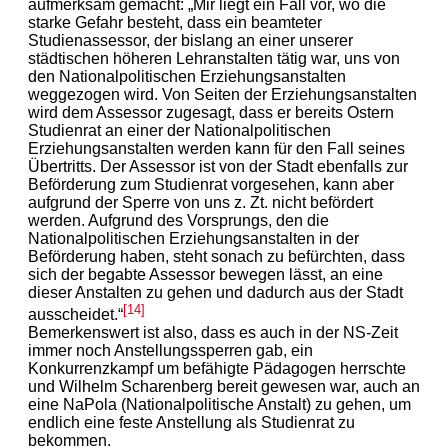
aufmerksam gemacht: „Mir liegt ein Fall vor, wo die
starke Gefahr besteht, dass ein beamteter
Studienassessor, der bislang an einer unserer
städtischen höheren Lehranstalten tätig war, uns von
den Nationalpolitischen Erziehungsanstalten
weggezogen wird. Von Seiten der Erziehungsanstalten
wird dem Assessor zugesagt, dass er bereits Ostern
Studienrat an einer der Nationalpolitischen
Erziehungsanstalten werden kann für den Fall seines
Übertritts. Der Assessor ist von der Stadt ebenfalls zur
Beförderung zum Studienrat vorgesehen, kann aber
aufgrund der Sperre von uns z. Zt. nicht befördert
werden. Aufgrund des Vorsprungs, den die
Nationalpolitischen Erziehungsanstalten in der
Beförderung haben, steht sonach zu befürchten, dass
sich der begabte Assessor bewegen lässt, an eine
dieser Anstalten zu gehen und dadurch aus der Stadt
[14]
ausscheidet.“
Bemerkenswert ist also, dass es auch in der NS-Zeit
immer noch Anstellungssperren gab, ein
Konkurrenzkampf um befähigte Pädagogen herrschte
und Wilhelm Scharenberg bereit gewesen war, auch an
eine NaPola (Nationalpolitische Anstalt) zu gehen, um
endlich eine feste Anstellung als Studienrat zu
bekommen.