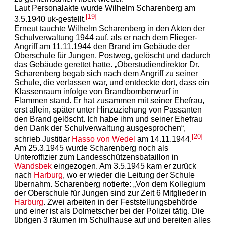
Laut Personalakte wurde Wilhelm Scharenberg am
[19]
3.5.1940 uk-gestellt.
Erneut tauchte Wilhelm Scharenberg in den Akten der
Schulverwaltung 1944 auf, als er nach dem Flieger-
Angriff am 11.11.1944 den Brand im Gebäude der
Oberschule für Jungen, Postweg, gelöscht und dadurch
das Gebäude gerettet hatte. „Oberstudiendirektor Dr.
Scharenberg begab sich nach dem Angriff zu seiner
Schule, die verlassen war, und entdeckte dort, dass ein
Klassenraum infolge von Brandbombenwurf in
Flammen stand. Er hat zusammen mit seiner Ehefrau,
erst allein, später unter Hinzuziehung von Passanten
den Brand gelöscht. Ich habe ihm und seiner Ehefrau
den Dank der Schulverwaltung ausgesprochen“,
[20]
schrieb Justitiar
Hasso von Wedel
am 14.11.1944.
Am 25.3.1945 wurde Scharenberg noch als
Unteroffizier zum Landesschützensbataillon in
Wandsbek
eingezogen. Am 3.5.1945 kam er zurück
nach
Harburg
, wo er wieder die Leitung der Schule
übernahm. Scharenberg notierte: „Von dem Kollegium
der Oberschule für Jungen sind zur Zeit 6 Mitglieder in
Harburg
. Zwei arbeiten in der Feststellungsbehörde
und einer ist als Dolmetscher bei der Polizei tätig. Die
übrigen 3 räumen im Schulhause auf und bereiten alles