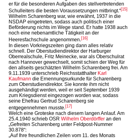
er für die besonderen Aufgaben des stellvertretenden
[15]
Schulleiters die besten Voraussetzungen mitbringt.“
Wilhelm Scharenberg war, wie erwähnt, 1937 in die
NSDAP eingetreten, sodass auch politisch einer
Beförderung nichts im Wege stand. Er hatte 1938 auch
noch eine nebenamtliche Tätigkeit an der
[16]
Heeresfachschule angenommen.
In diesen Vorkriegszeiten ging dann alles relativ
schnell. Der Oberstudiendirektor der Harburger
Oberrealschule, Fritz Meinecke, war als Oberschulrat
nach Hannover gewechselt, somit schien der Weg für
den allseits geschätzten Wilhelm Scharenberg frei. Am
9.11.1939 unterschrieb Reichsstatthalter
Karl
Kaufmann
die Ernennungsurkunde für Scharenberg
zum Oberstudiendirektor. Sie konnte ihm nicht
ausgehändigt werden, weil er seit September 1939
zum Kriegsdienst eingezogen worden war, sodass
seine Ehefrau Gertrud Scharenberg sie
[17]
entgegennehmen musste.
Welch eine Groteske nach diesem langen Anlauf. Am
25.4.1940 schrieb OSR
Wilhelm Oberdörffer
an den
„Gefreiten Scharenberg unter Feldpost-Nummer
30.878“:
„Auf Ihre freundlichen Zeilen vom 11. des Monats