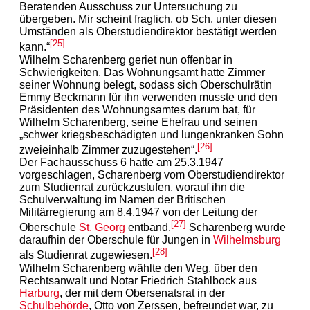
Beratenden Ausschuss zur Untersuchung zu
übergeben. Mir scheint fraglich, ob Sch. unter diesen
Umständen als Oberstudiendirektor bestätigt werden
[25]
kann.“
Wilhelm Scharenberg geriet nun offenbar in
Schwierigkeiten. Das Wohnungsamt hatte Zimmer
seiner Wohnung belegt, sodass sich Oberschulrätin
Emmy Beckmann für ihn verwenden musste und den
Präsidenten des Wohnungsamtes darum bat, für
Wilhelm Scharenberg, seine Ehefrau und seinen
„schwer kriegsbeschädigten und lungenkranken Sohn
[26]
zweieinhalb Zimmer zuzugestehen“.
Der Fachausschuss 6 hatte am 25.3.1947
vorgeschlagen, Scharenberg vom Oberstudiendirektor
zum Studienrat zurückzustufen, worauf ihn die
Schulverwaltung im Namen der Britischen
Militärregierung am 8.4.1947 von der Leitung der
[27]
Oberschule
St. Georg
entband.
Scharenberg wurde
daraufhin der Oberschule für Jungen in
Wilhelmsburg
[28]
als Studienrat zugewiesen.
Wilhelm Scharenberg wählte den Weg, über den
Rechtsanwalt und Notar Friedrich Stahlbock aus
Harburg
, der mit dem Obersenatsrat in der
Schulbehörde
, Otto von Zerssen, befreundet war, zu