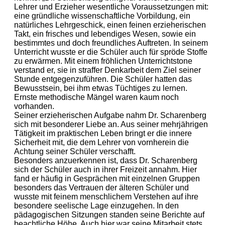
Lehrer und Erzieher wesentliche Voraussetzungen mit:
eine gründliche wissenschaftliche Vorbildung, ein
natürliches Lehrgeschick, einen feinen erzieherischen
Takt, ein frisches und lebendiges Wesen, sowie ein
bestimmtes und doch freundliches Auftreten. In seinem
Unterricht wusste er die Schüler auch für spröde Stoffe
zu erwärmen. Mit einem fröhlichen Unterrichtstone
verstand er, sie in straffer Denkarbeit dem Ziel seiner
Stunde entgegenzuführen. Die Schüler hatten das
Bewusstsein, bei ihm etwas Tüchtiges zu lernen.
Ernste methodische Mängel waren kaum noch
vorhanden.
Seiner erzieherischen Aufgabe nahm Dr. Scharenberg
sich mit besonderer Liebe an. Aus seiner mehrjährigen
Tätigkeit im praktischen Leben bringt er die innere
Sicherheit mit, die dem Lehrer von vornherein die
Achtung seiner Schüler verschafft.
Besonders anzuerkennen ist, dass Dr. Scharenberg
sich der Schüler auch in ihrer Freizeit annahm. Hier
fand er häufig in Gesprächen mit einzelnen Gruppen
besonders das Vertrauen der älteren Schüler und
wusste mit feinem menschlichem Verstehen auf ihre
besondere seelische Lage einzugehen. In den
pädagogischen Sitzungen standen seine Berichte auf
beachtliche Höhe. Auch hier war seine Mitarbeit stets