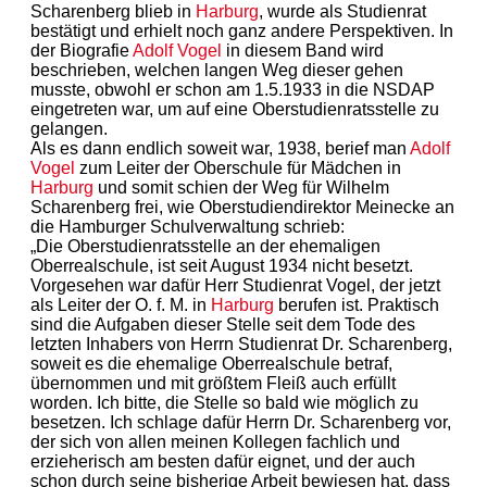
Scharenberg blieb in
Harburg
, wurde als Studienrat
bestätigt und erhielt noch ganz andere Perspektiven. In
der Biografie
Adolf Vogel
in diesem Band wird
beschrieben, welchen langen Weg dieser gehen
musste, obwohl er schon am 1.5.1933 in die NSDAP
eingetreten war, um auf eine Oberstudienratsstelle zu
gelangen.
Als es dann endlich soweit war, 1938, berief man
Adolf
Vogel
zum Leiter der Oberschule für Mädchen in
Harburg
und somit schien der Weg für Wilhelm
Scharenberg frei, wie Oberstudiendirektor Meinecke an
die Hamburger Schulverwaltung schrieb:
„Die Oberstudienratsstelle an der ehemaligen
Oberrealschule, ist seit August 1934 nicht besetzt.
Vorgesehen war dafür Herr Studienrat Vogel, der jetzt
als Leiter der O. f. M. in
Harburg
berufen ist. Praktisch
sind die Aufgaben dieser Stelle seit dem Tode des
letzten Inhabers von Herrn Studienrat Dr. Scharenberg,
soweit es die ehemalige Oberrealschule betraf,
übernommen und mit größtem Fleiß auch erfüllt
worden. Ich bitte, die Stelle so bald wie möglich zu
besetzen. Ich schlage dafür Herrn Dr. Scharenberg vor,
der sich von allen meinen Kollegen fachlich und
erzieherisch am besten dafür eignet, und der auch
schon durch seine bisherige Arbeit bewiesen hat, dass