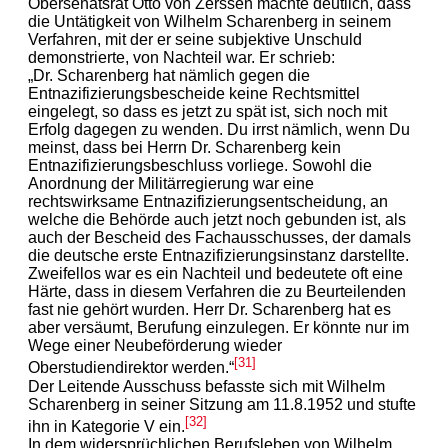
Obersenatsrat Otto von Zerssen machte deutlich, dass
die Untätigkeit von Wilhelm Scharenberg in seinem
Verfahren, mit der er seine subjektive Unschuld
demonstrierte, von Nachteil war. Er schrieb:
„Dr. Scharenberg hat nämlich gegen die
Entnazifizierungsbescheide keine Rechtsmittel
eingelegt, so dass es jetzt zu spät ist, sich noch mit
Erfolg dagegen zu wenden. Du irrst nämlich, wenn Du
meinst, dass bei Herrn Dr. Scharenberg kein
Entnazifizierungsbeschluss vorliege. Sowohl die
Anordnung der Militärregierung war eine
rechtswirksame Entnazifizierungsentscheidung, an
welche die Behörde auch jetzt noch gebunden ist, als
auch der Bescheid des Fachausschusses, der damals
die deutsche erste Entnazifizierungsinstanz darstellte.
Zweifellos war es ein Nachteil und bedeutete oft eine
Härte, dass in diesem Verfahren die zu Beurteilenden
fast nie gehört wurden. Herr Dr. Scharenberg hat es
aber versäumt, Berufung einzulegen. Er könnte nur im
Wege einer Neubeförderung wieder
[31]
Oberstudiendirektor werden.“
Der Leitende Ausschuss befasste sich mit Wilhelm
Scharenberg in seiner Sitzung am 11.8.1952 und stufte
[32]
ihn in Kategorie V ein.
In dem widersprüchlichen Berufsleben von Wilhelm