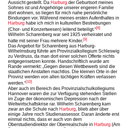
Aussicht gestellt. Da
Harburg
der Geburtsort meines
Sohnes ist und Angehörige unserer engeren Familie
dort wohnen, so liegen für mich nahe persönliche
Bindungen vor. Während meines ersten Aufenthaltes in
Harburg
habe ich mich in kulturellen Bestrebungen
[8]
(Chor- und Konzertwesen) leitend beteiligt.“
Wilhelm Scharenberg war seit 1925 verheiratet und
[9]
hatte mit seiner Frau mehrere Kinder.
Das Angebot für Scharenberg aus Harburg-
Wilhelmsburg führte am Provinzialkollegium Schleswig
zu Verdruss, da man dort einer solchen Offerte nichts
entgegensetzen konnte. Handschriftlich wurde am
Rande vermerkt: „Gegen diesen Wettbewerb sind die
staatlichen Anstalten machtlos. Die kleinen Orte in der
Provinz werden von allen tüchtigen Kräften verlassen
[10]
werden.“
Aber auch im Bereich des Provinzialschulkollegiums
Hannover waren die zur Verfügung stehenden Stellen
im Zuge der ökonomischen Depression nach der
Weltwirtschaftskrise rar. Wilhelm Scharenberg kam
zwar an die Schule nach
Harburg
, blieb aber über
einige Jahre noch Studienassessor. Daran änderte erst
einmal nichts, dass er auch von dem
Oberstudiendirektor der Oberrealschule in
Harburg
(Am