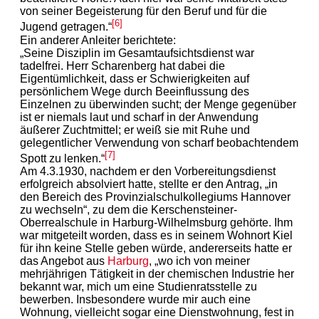
von seiner Begeisterung für den Beruf und für die
[6]
Jugend getragen.“
Ein anderer Anleiter berichtete:
„Seine Disziplin im Gesamtaufsichtsdienst war
tadelfrei. Herr Scharenberg hat dabei die
Eigentümlichkeit, dass er Schwierigkeiten auf
persönlichem Wege durch Beeinflussung des
Einzelnen zu überwinden sucht; der Menge gegenüber
ist er niemals laut und scharf in der Anwendung
äußerer Zuchtmittel; er weiß sie mit Ruhe und
gelegentlicher Verwendung von scharf beobachtendem
[7]
Spott zu lenken.“
Am 4.3.1930, nachdem er den Vorbereitungsdienst
erfolgreich absolviert hatte, stellte er den Antrag, „in
den Bereich des Provinzialschulkollegiums Hannover
zu wechseln“, zu dem die Kerschensteiner-
Oberrealschule in Harburg-Wilhelmsburg gehörte. Ihm
war mitgeteilt worden, dass es in seinem Wohnort Kiel
für ihn keine Stelle geben würde, andererseits hatte er
das Angebot aus
Harburg
, „wo ich von meiner
mehrjährigen Tätigkeit in der chemischen Industrie her
bekannt war, mich um eine Studienratsstelle zu
bewerben. Insbesondere wurde mir auch eine
Wohnung, vielleicht sogar eine Dienstwohnung, fest in