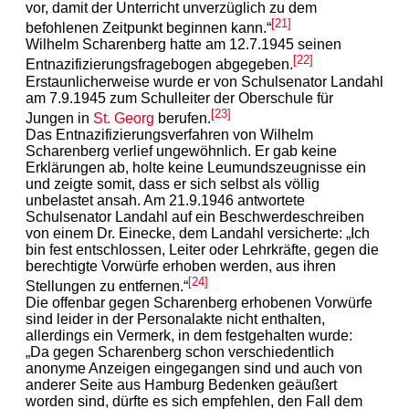
vor, damit der Unterricht unverzüglich zu dem
[21]
befohlenen Zeitpunkt beginnen kann.“
Wilhelm Scharenberg hatte am 12.7.1945 seinen
[22]
Entnazifizierungsfragebogen abgegeben.
Erstaunlicherweise wurde er von Schulsenator Landahl
am 7.9.1945 zum Schulleiter der Oberschule für
[23]
Jungen in
St. Georg
berufen.
Das Entnazifizierungsverfahren von Wilhelm
Scharenberg verlief ungewöhnlich. Er gab keine
Erklärungen ab, holte keine Leumundszeugnisse ein
und zeigte somit, dass er sich selbst als völlig
unbelastet ansah. Am 21.9.1946 antwortete
Schulsenator Landahl auf ein Beschwerdeschreiben
von einem Dr. Einecke, dem Landahl versicherte: „Ich
bin fest entschlossen, Leiter oder Lehrkräfte, gegen die
berechtigte Vorwürfe erhoben werden, aus ihren
[24]
Stellungen zu entfernen.“
Die offenbar gegen Scharenberg erhobenen Vorwürfe
sind leider in der Personalakte nicht enthalten,
allerdings ein Vermerk, in dem festgehalten wurde:
„Da gegen Scharenberg schon verschiedentlich
anonyme Anzeigen eingegangen sind und auch von
anderer Seite aus Hamburg Bedenken geäußert
worden sind, dürfte es sich empfehlen, den Fall dem