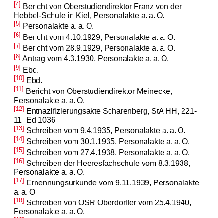
[4]
Bericht von Oberstudiendirektor Franz von der
Hebbel-Schule in Kiel, Personalakte a. a. O.
[5]
Personalakte a. a. O.
[6]
Bericht vom 4.10.1929, Personalakte a. a. O.
[7]
Bericht vom 28.9.1929, Personalakte a. a. O.
[8]
Antrag vom 4.3.1930, Personalakte a. a. O.
[9]
Ebd.
[10]
Ebd.
[11]
Bericht von Oberstudiendirektor Meinecke,
Personalakte a. a. O.
[12]
Entnazifizierungsakte Scharenberg, StA HH, 221-
11_Ed 1036
[13]
Schreiben vom 9.4.1935, Personalakte a. a. O.
[14]
Schreiben vom 30.1.1935, Personalakte a. a. O.
[15]
Schreiben vom 27.4.1938, Personalakte a. a. O.
[16]
Schreiben der Heeresfachschule vom 8.3.1938,
Personalakte a. a. O.
[17]
Ernennungsurkunde vom 9.11.1939, Personalakte
a. a. O.
[18]
Schreiben von OSR Oberdörffer vom 25.4.1940,
Personalakte a. a. O.