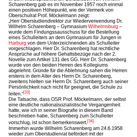
Scharenberg gab es im November 1957 noch einmal
einen positiven Höhepunkt, wie der Vermerk von
Oberschulrat Prof. Möckelmann zeigt:
„Herr Oberstudiendirektor zur Wiederverwendung Dr.
Wilhelm Scharenberg – Gymnasium
Wilhelmsburg
–
wurde dem Findungssausschuss für die Bestellung
eines Schulleiters an dem Gymnasium für Jungen in
Harburg
von dem Unterzeichnenden als Schulleiter
vorgeschlagen. Herr Dr. Scharenberg hat rechtliche
Ansprüche auf höhere Gehaltsbezüge nach der 2.
Novelle zum Artikel 131 des GG. Herr Dr. Scharenberg
wurde von den beiden Herren des Kollegiums
abgelehnt. Gründe für die Ablehnung sahen die Herren
erstens in dem Alter des Herrn Dr. Scharenberg,
zweitens hielten sie Herrn Dr. Scharenberg auch seiner
Persönlichkeit nach nicht für geeignet, die Schule zu
[33]
leiten.“
Die Tatsache, dass OSR Prof. Möckelmann, der selbst
eine deutliche nationalsozialistische Vergangenheit
hatte, wie ich in seiner Biografie in diesem Band
beschrieben habe, Scharenberg zum Schulleiter
[34]
vorschlug, ist schon bemerkenswert.
Immerhin wurde Wilhelm Scharenberg am 24.6.1958
wieder zum Oberstudienrat befördert mit der