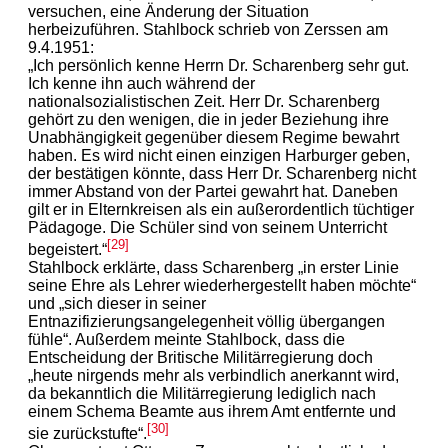
versuchen, eine Änderung der Situation
herbeizuführen. Stahlbock schrieb von Zerssen am
9.4.1951:
„Ich persönlich kenne Herrn Dr. Scharenberg sehr gut.
Ich kenne ihn auch während der
nationalsozialistischen Zeit. Herr Dr. Scharenberg
gehört zu den wenigen, die in jeder Beziehung ihre
Unabhängigkeit gegenüber diesem Regime bewahrt
haben. Es wird nicht einen einzigen Harburger geben,
der bestätigen könnte, dass Herr Dr. Scharenberg nicht
immer Abstand von der Partei gewahrt hat. Daneben
gilt er in Elternkreisen als ein außerordentlich tüchtiger
Pädagoge. Die Schüler sind von seinem Unterricht
[29]
begeistert.“
Stahlbock erklärte, dass Scharenberg „in erster Linie
seine Ehre als Lehrer wiederhergestellt haben möchte“
und „sich dieser in seiner
Entnazifizierungsangelegenheit völlig übergangen
fühle“. Außerdem meinte Stahlbock, dass die
Entscheidung der Britische Militärregierung doch
„heute nirgends mehr als verbindlich anerkannt wird,
da bekanntlich die Militärregierung lediglich nach
einem Schema Beamte aus ihrem Amt entfernte und
[30]
sie zurückstufte“.