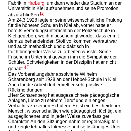
Fabrik in
Harburg
, um dann wieder das Studium an der
Universität in Kiel aufzunehmen und seine Promotion
[2]
abzuschließen.
Am 24.3.1928 legte er seine wissenschaftliche Prüfung
für die höheren Schulen in Kiel ab, vorher hatte er
bereits Vertretungsunterricht an der Polizeischule in
Kiel gegeben, wo ihm bescheinigt wurde, „dass er mit
dem zu behandelnden Stoff vollkommen vertraut war
und auch methodisch und didaktisch in
fruchtbringender Weise zu arbeiten wusste. Seine
Frische im Unterricht gewann ihm die Sympathie der
Schüler, Schwierigkeiten in der Disziplin hat er nicht
[3]
gehabt.“
Das Vorbereitungsjahr absolvierte Wilhelm
Scharenberg seit 1928 an der Hebbel-Schule in Kiel.
Auch für die Arbeit dort erhielt er sehr positive
Rückmeldungen:
„Herr Scharenberg hat ausgezeichnete pädagogische
Anlagen, Liebe zu seinem Beruf und ein enges
Verhältnis zu seinen Schülern. Er ist ein bescheidener
Mensch, wissenschaftlich wie pädagogisch tüchtig, ein
ausgeglichener und in jeder Weise zuverlässiger
Charakter. An den Sitzungen nahm er regelmäßig teil
und zeigte lebhaftes Interesse und selbständiges Urteil.