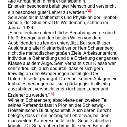
Alle Anregungen nimmt er dankbar hin.
Er ist ein besonders befähigter Mensch und verspricht
[4]
ein besonders guter Lehrer zu werden.“
Sein Anleiter in Mathematik und Physik an der Hebbel-
Schule, der Studienrat Dr. Weidemann, schrieb im
Januar 1929:
„Eine offenbare unterrichtliche Begabung wurde durch
Fleiß, Energie und den besten Willen von dem
Ausbildenden zu lernen unterstützt. Bei sorgfältiger
Ausführung aller Kleinarbeit verlor Herr Scharenberg
nicht die methodischen großen Ziele, Arbeitsunterricht,
individuelle Behandlung und die Erziehung der ganzen
Klasse aus dem Auge. Sein Verhältnis zur Klasse war
sehr erfreulich, auch dadurch, dass er sich gern
freiwillig an den Wanderungen beteiligte. Der
Unterrichtserfolg war gut. Da er bei seinen Anlagen ein
lebhaftes Verlangen hat, sich pädagogisch allseitig
auszubilden, verspricht er ein tüchtiger Lehrer und
[5]
Erzieher zu werden.“
Wilhelm Scharenberg absolvierte den zweiten Teil
seines Referendariats in Plön an der Schleswig-
Holsteinischen Bildungsanstalt. Auch deren Bericht
belegte, dass er ein befähigter Lehrer war, bei dem
man weitere Karriereschritte in der Schule absehen
konnte: „Dr. Scharenberg bringt für seinen Beruf als