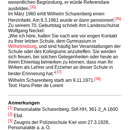
wesentlichen Begründung, er würde Referendare
[35]
ausbilden.
Im März 1960 erlitt Wilhelm Scharenberg einen
[36]
Herzinfarkt. Am 8.3.1961 wurde er dann pensioniert.
Zu seinem 70. Geburtstag schrieb ihm Landesschulrat
Wolfgang Neckel:
„Wie ich höre, halten Sie nach wie vor engen Kontakt
zu Ihrer letzten Schule, dem Gymnasium in
Wilhelmsburg
, und sind häufig bei Veranstaltungen der
Schule oder des Kollegiums anzutreffen. Sie werden
sich freuen, bei solchen Gelegenheiten oder heute an
ihrem Ehrentag bemerken zu können, dass man Ihr
Wirken als Lehrer und Erzieher an dieser Schule in
[37]
bester Erinnerung hat.“
[38]
Wilhelm Scharenberg starb am 9.11.1971.
Text: Hans-Peter de Lorent
Anmerkungen
[1]
Personalakte Scharenberg, StA HH, 361-3_A 1600
[2]
Ebd.
[3]
Zeugnis der Polizeischule Kiel vom 27.3.1928,
Personalakte a. a. O.