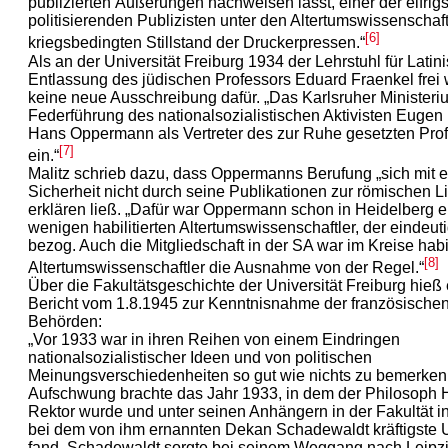
publizierten Äußerungen nachweisen lässt, einer der eifrig
politisierenden Publizisten unter den Altertumswissenschaft
[6]
kriegsbedingten Stillstand der Druckerpressen.“
Als an der Universität Freiburg 1934 der Lehrstuhl für Latini
Entlassung des jüdischen Professors Eduard Fraenkel frei
keine neue Ausschreibung dafür. „Das Karlsruher Ministeriu
Federführung des nationalsozialistischen Aktivisten Eugen 
Hans Oppermann als Vertreter des zur Ruhe gesetzten Prof
[7]
ein.“
Malitz schrieb dazu, dass Oppermanns Berufung „sich mit e
Sicherheit nicht durch seine Publikationen zur römischen Li
erklären ließ. „Dafür war Oppermann schon in Heidelberg e
wenigen habilitierten Altertumswissenschaftler, der eindeuti
bezog. Auch die Mitgliedschaft in der SA war im Kreise habil
[8]
Altertumswissenschaftler die Ausnahme von der Regel.“
Über die Fakultätsgeschichte der Universität Freiburg hieß
Bericht vom 1.8.1945 zur Kenntnisnahme der französischen 
Behörden:
„Vor 1933 war in ihren Reihen von einem Eindringen
nationalsozialistischer Ideen und von politischen
Meinungsverschiedenheiten so gut wie nichts zu bemerken.
Aufschwung brachte das Jahr 1933, in dem der Philosoph 
Rektor wurde und unter seinen Anhängern in der Fakultät 
bei dem von ihm ernannten Dekan Schadewaldt kräftigste 
fand. Schadewaldt sorgte bei seinem Weggang nach Leipz