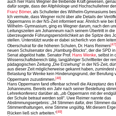
auch hier Hans Wegner die treibende Kraft gewesen, gena
dafür sorgte, dass der Altphilologe und Hochschullehrer der
Franz Bömer
, als Schulleiter des Wilhelm-Gymnasiums best
Ich vermute, dass Wegner nicht über alle Details der Veröf
Oppermanns in der NS-Zeit informiert war. Ähnlich wie be
Wilhelm- Gymnasium, ging es Wegner darum, nach den un
Leitungszeiten am Johanneum nach seinem Übertritt in die
überzeugende Führungspersönlichkeit an die Spitze des 
stellen. Unterstützt wurde er dabei sicherlich von dem leite
[47
Oberschulrat für die höheren Schulen, Dr. Hans Reimers
neuen Schulsenator des „Hamburg-Blocks“, der die SPD i
Senat abgelöst hatte. Senator Prof.
Hans Wenke
, selbst in
Wissenschaftsbereich tätig, langjähriger Schriftleiter der r
pädagogischen Zeitung „Die Erziehung“ in der NS-Zeit, dü
aus dieser Zeit möglicherweise gekannt haben, zumindest 
Belastung für Wenke kein Hinderungsgrund, der Berufung 
[48]
Oppermann zuzustimmen.
Hans Oppermann fand offenbar schnell die Akzeptanz des 
Johanneums. Bereits ein Jahr nach seiner Bestellung stimm
Lehrerkonferenz darüber ab, „ob Oppermann mit der endgül
der Schule betraut werden soll“. Uwe Reimer nannte das
Abstimmungsergebnis: „34 Stimmen dafür, drei Stimmen da
Stimmenthaltungen, eine Stimme ungültig. Mit diesem Erge
[49]
Rücken ließ sich arbeiten.“