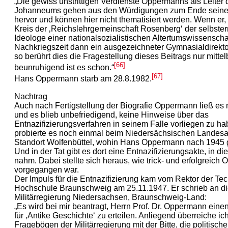
„Die gewiss unstrittigen Verdienste Oppermanns als Leiter 
Johanneums gehen aus den Würdigungen zum Ende seiner
hervor und können hier nicht thematisiert werden. Wenn er,
Kreis der ‚Reichslehrgemeinschaft Rosenberg‘ der selbste
Ideologe einer nationalsozialistischen Altertumswissenschaf
Nachkriegszeit dann ein ausgezeichneter Gymnasialdirekto
so berührt dies die Fragestellung dieses Beitrags nur mittel
[66]
beunruhigend ist es schon.“
[67]
Hans Oppermann starb am 28.8.1982.
Nachtrag
Auch nach Fertigstellung der Biografie Oppermann ließ es
und es blieb unbefriedigend, keine Hinweise über das
Entnazifizierungsverfahren in seinem Falle vorliegen zu ha
probierte es noch einmal beim Niedersächsischen Landesa
Standort Wolfenbüttel, wohin Hans Oppermann nach 1945 
Und in der Tat gibt es dort eine Entnazifizierungsakte, in die
nahm. Dabei stellte sich heraus, wie trick- und erfolgreic
vorgegangen war.
Der Impuls für die Entnazifizierung kam vom Rektor der Te
Hochschule Braunschweig am 25.11.1947. Er schrieb an d
Militärregierung Niedersachsen, Braunschweig-Land:
„Es wird bei mir beantragt, Herrn Prof. Dr. Oppermann eine
für ‚Antike Geschichte‘ zu erteilen. Anliegend überreiche ich
Fragebögen der Militärregierung mit der Bitte, die politisc