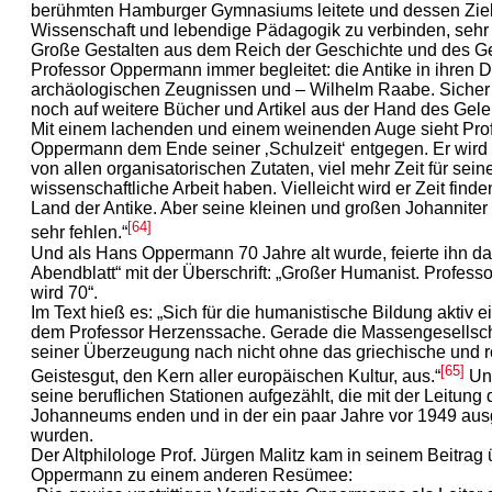
berühmten Hamburger Gymnasiums leitete und dessen Ziel 
Wissenschaft und lebendige Pädagogik zu verbinden, sehr
Große Gestalten aus dem Reich der Geschichte und des G
Professor Oppermann immer begleitet: die Antike in ihren 
archäologischen Zeugnissen und – Wilhelm Raabe. Sicher 
noch auf weitere Bücher und Artikel aus der Hand des Gele
Mit einem lachenden und einem weinenden Auge sieht Pro
Oppermann dem Ende seiner ‚Schulzeit‘ entgegen. Er wird b
von allen organisatorischen Zutaten, viel mehr Zeit für sein
wissenschaftliche Arbeit haben. Vielleicht wird er Zeit finde
Land der Antike. Aber seine kleinen und großen Johannite
[64]
sehr fehlen.“
Und als Hans Oppermann 70 Jahre alt wurde, feierte ihn d
Abendblatt“ mit der Überschrift: „Großer Humanist. Profes
wird 70“.
Im Text hieß es: „Sich für die humanistische Bildung aktiv e
dem Professor Herzenssache. Gerade die Massengesellsc
seiner Überzeugung nach nicht ohne das griechische und 
[65]
Geistesgut, den Kern aller europäischen Kultur, aus.“
Un
seine beruflichen Stationen aufgezählt, die mit der Leitung 
Johanneums enden und in der ein paar Jahre vor 1949 aus
wurden.
Der Altphilologe Prof. Jürgen Malitz kam in seinem Beitrag
Oppermann zu einem anderen Resümee: