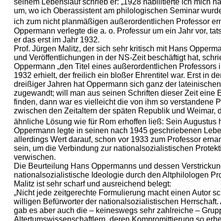
seinem Lebenslauf schrieb er: „1928 habilitierte ich mich 
um, wo ich Oberassistent am philologischen Seminar wurd
ich zum nicht planmäßigen außerordentlichen Professor ern
Oppermann verlegte die a. o. Professur um ein Jahr vor, ta
er das erst im Jahr 1932.
Prof. Jürgen Malitz, der sich sehr kritisch mit Hans Opper
und Veröffentlichungen in der NS-Zeit beschäftigt hat, schr
Oppermann „den Titel eines außerordentlichen Professors
1932 erhielt, der freilich ein bloßer Ehrentitel war. Erst in d
dreißiger Jahren hat Oppermann sich ganz der lateinischen 
zugewandt; will man aus seinen Schriften dieser Zeit eine 
finden, dann war es vielleicht die von ihm so verstandene P
zwischen den Zeitaltern der späten Republik und Weimar, d
ähnliche Lösung wie für Rom erhoffen ließ: Sein Augustus hi
Oppermann legte in seinen nach 1945 geschriebenen Lebe
allerdings Wert darauf, schon vor 1933 zum Professor erna
sein, um die Verbindung zur nationalsozialistischen Protekt
verwischen.
Die Beurteilung Hans Oppermanns und dessen Verstrickung
nationalsozialistische Ideologie durch den Altphilologen Pr
Malitz ist sehr scharf und ausreichend belegt:
„Nicht jede zeitgerechte Formulierung macht einen Autor 
willigen Befürworter der nationalsozialistischen Herrschaft.
gab es aber auch die – keineswegs sehr zahlreiche – Grup
Altertumswissenschaftlern, deren Kompromittierung so erheb