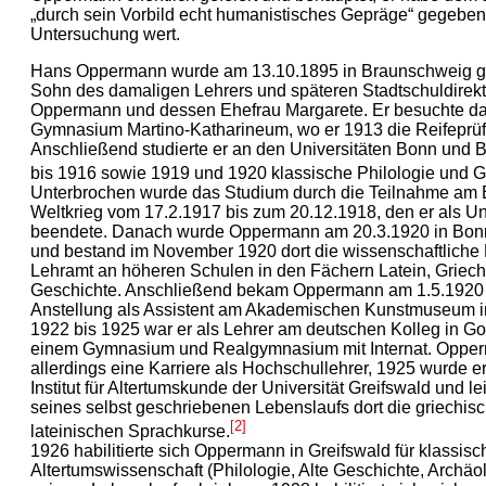
„durch sein Vorbild echt humanistisches Gepräge“ gegeben.
Untersuchung wert.
Hans Oppermann wurde am 13.10.1895 in Braunschweig g
Sohn des damaligen Lehrers und späteren Stadtschuldirekt
Oppermann und dessen Ehefrau Margarete. Er besuchte da
Gymnasium Martino-Katharineum, wo er 1913 die Reifeprü
Anschließend studierte er an den Universitäten Bonn und B
bis 1916 sowie 1919 und 1920 klassische Philologie und G
Unterbrochen wurde das Studium durch die Teilnahme am 
Weltkrieg vom 17.2.1917 bis zum 20.12.1918, den er als Unt
beendete. Danach wurde Oppermann am 20.3.1920 in Bonn
und bestand im November 1920 dort die wissenschaftliche 
Lehramt an höheren Schulen in den Fächern Latein, Griech
Geschichte. Anschließend bekam Oppermann am 1.5.1920
Anstellung als Assistent am Akademischen Kunstmuseum i
1922 bis 1925 war er als Lehrer am deutschen Kolleg in Go
einem Gymnasium und Realgymnasium mit Internat. Opper
allerdings eine Karriere als Hochschullehrer, 1925 wurde e
Institut für Altertumskunde der Universität Greifswald und lei
seines selbst geschriebenen Lebenslaufs dort die griechis
[2]
lateinischen Sprachkurse.
1926 habilitierte sich Oppermann in Greifswald für klassisc
Altertumswissenschaft (Philologie, Alte Geschichte, Archäol