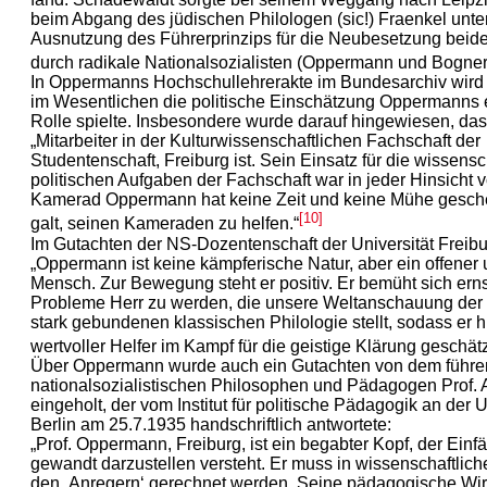
beim Abgang des jüdischen Philologen (sic!) Fraenkel unter
Ausnutzung des Führerprinzips für die Neubesetzung beide
durch radikale Nationalsozialisten (Oppermann und Bogner
In Oppermanns Hochschullehrerakte im Bundesarchiv wird 
im Wesentlichen die politische Einschätzung Oppermanns e
Rolle spielte. Insbesondere wurde darauf hingewiesen, d
„Mitarbeiter in der Kulturwissenschaftlichen Fachschaft der
Studentenschaft, Freiburg ist. Sein Einsatz für die wissens
politischen Aufgaben der Fachschaft war in jeder Hinsicht vo
Kamerad Oppermann hat keine Zeit und keine Mühe gesch
[10]
galt, seinen Kameraden zu helfen.“
Im Gutachten der NS-Dozentenschaft der Universität Freibu
„Oppermann ist keine kämpferische Natur, aber ein offener 
Mensch. Zur Bewegung steht er positiv. Er bemüht sich ernst
Probleme Herr zu werden, die unsere Weltanschauung der tr
stark gebundenen klassischen Philologie stellt, sodass er hi
wertvoller Helfer im Kampf für die geistige Klärung geschätz
Über Oppermann wurde auch ein Gutachten von dem führ
nationalsozialistischen Philosophen und Pädagogen Prof. 
eingeholt, der vom Institut für politische Pädagogik an der U
Berlin am 25.7.1935 handschriftlich antwortete:
„Prof. Oppermann, Freiburg, ist ein begabter Kopf, der Einfä
gewandt darzustellen versteht. Er muss in wissenschaftlich
den ‚Anregern‘ gerechnet werden. Seine pädagogische Wirk