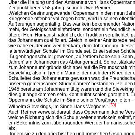
Über die Haltung und den Amtsantritt von Hans Oppermann
Zeitpunkt bereits 58-jährig, schrieb Uwe Reimer:
„Welchen Gesinnungswandel Oppermann in den neun Jah
Kriegsende offenbar vollzogen hatte, wird in seinen öffentl
Äußerungen augenfällig. Das war kein bekennender Nationa
mehr, der Gefolgschaft einforderte, sondern ein freundlich, 
älterer Herr, Humanist natürlich, der Tradition verpflichtet, 
das Johanneum qualifiziert. Gleich in seiner Antrittsrede heb
wie nahe er, der von weit her kam, dem Johanneum, dieser
‚altehrwürdigen Schule‘ im Grunde sei. Er sei selber Schüle
‚Bugenhagenschule‘ gewesen, außerdem habe sein Sohn 
Jahren‘ am Johanneum das Abitur gemacht. Seine ‚stärkst
zum Johanneum‘ gründe sich aber auf die Freundschaft mi
Sieveking, also mit jenem Manne, der nach dem Krieg der e
Schulleiter des Johanneums gewesen war; die Freundschaft
unseren gemeinsamen Studienjahren‘ bestanden. Bei den K
1945 bereits am Johanneum tätig waren und die Sieveking 
dies gut angekommen sein. Kontinuität schien garantiert. Er
Oppermann, die Schule im Sinne seiner Vorgänger leiten –
[50]
Wilhelm Sievekings, im Sinne Hans Wegners‘“.
Auch Reimer verweist darauf, dass Oppermann „keine Vers
welche Richtung sich die Schule weiter entwickeln sollte“,
ein Bekenntnis zum „überragenden Wert der humanistische
ab:
„Indem sie zu den griechischen und römischen Ursprüngen