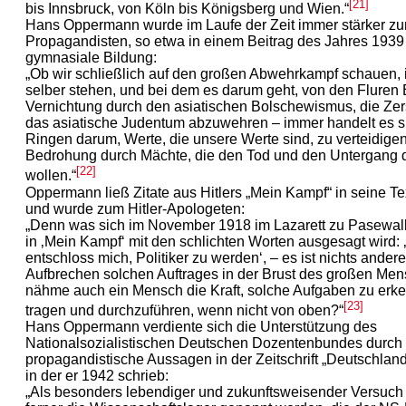
[21]
bis Innsbruck, von Köln bis Königsberg und Wien.“
Hans Oppermann wurde im Laufe der Zeit immer stärker z
Propagandisten, so etwa in einem Beitrag des Jahres 1939
gymnasiale Bildung:
„Ob wir schließlich auf den großen Abwehrkampf schauen, 
selber stehen, und bei dem es darum geht, von den Fluren
Vernichtung durch den asiatischen Bolschewismus, die Ze
das asiatische Judentum abzuwehren – immer handelt es s
Ringen darum, Werte, die unsere Werte sind, zu verteidige
Bedrohung durch Mächte, die den Tod und den Untergang 
[22]
wollen.“
Oppermann ließ Zitate aus Hitlers „Mein Kampf“ in seine Te
und wurde zum Hitler-Apologeten:
„Denn was sich im November 1918 im Lazarett zu Pasewalk
in ‚Mein Kampf‘ mit den schlichten Worten ausgesagt wird: 
entschloss mich, Politiker zu werden‘, – es ist nichts ander
Aufbrechen solchen Auftrages in der Brust des großen Me
nähme auch ein Mensch die Kraft, solche Aufgaben zu erk
[23]
tragen und durchzuführen, wenn nicht von oben?“
Hans Oppermann verdiente sich die Unterstützung des
Nationalsozialistischen Deutschen Dozentenbundes durch
propagandistische Aussagen in der Zeitschrift „Deutschlan
in der er 1942 schrieb:
„Als besonders lebendiger und zukunftsweisender Versuch