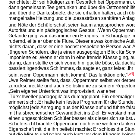
berichtete: ‚Er sei häufiger zum Gespräch bei Oppermann, u
dann gemeinsam Tee getrunken und über die Ostzonenhilf
und über die Dankesbriefe, die sie erhalten hatten, auch üb
mangelhafte Heizung und die ‚desaströsen sanitären Anlag
und Nöte der Schülerschaft seien kaum angesprochen wor
Autorität und ein pädagogisches Gespür: „Wenn Opperman
Gelände ging, war das immer ein Ereignis: in Schräglage, 
rudernd, eilte er über die Flure. Dieser etwas komische Auftr
nichts daran, dass er eine höchst respektierte Person war.
jüngeren Schülern, die ja einen ausgeprägten Blick für S
imponierte er. ‚Wenn er dann in eine fremde Klasse ging, a
drang, dann stellte er sich vorne hin, guckte böse, da dacht
passiert irgendwas Schlimmes, da sagte er, ganz leise: ‚Ihr 
[54]
sein, wenn Oppermann nicht kommt.‘ Das funktionierte.“
Uwe Reimer stellte fest, dass „Oppermann selbst vor derb
zurückschreckte und auch Selbstironie zu seinem Repertoir
„Sein eigener Unterricht war improvisiert, war eher
‚Türschwellenpädagogik‘ als durchgeplant. Ein ehemaliger
erinnert sich: ‚Er hatte kein festes Programm für die Stund
möglichst jede Anregung aus der Klasse auf und führte fal
mit halsbrecherischer Gewandtheit ins Ziel. Er verstand m
einen ungeschickten Schüler besser als dieser sich selbst.
Schülersicht brachte Oppermann noch eine weitere danke
Eigenschaft mit, die ihn beliebt machte: Er schloss die Stun
auf die Minute und nahm auch kurz vor dem Klingeln keine