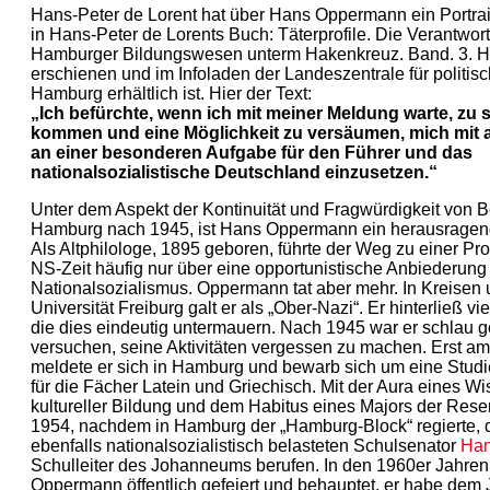
Hans-Peter de Lorent hat über Hans Oppermann ein Portrait
in Hans-Peter de Lorents Buch: Täterprofile. Die Verantwort
Hamburger Bildungswesen unterm Hakenkreuz. Band. 3. 
erschienen und im Infoladen der Landeszentrale für politis
Hamburg erhältlich ist. Hier der Text:
„Ich befürchte, wenn ich mit meiner Meldung warte, zu 
kommen und eine Möglichkeit zu versäumen, mich mit a
an einer besonderen Aufgabe für den Führer und das
nationalsozialistische Deutschland einzusetzen.“
Unter dem Aspekt der Kontinuität und Fragwürdigkeit von B
Hamburg nach 1945, ist Hans Oppermann ein herausragend
Als Altphilologe, 1895 geboren, führte der Weg zu einer Pro
NS-Zeit häufig nur über eine opportunistische Anbiederung
Nationalsozialismus. Oppermann tat aber mehr. In Kreisen 
Universität Freiburg galt er als „Ober-Nazi“. Er hinterließ v
die dies eindeutig untermauern. Nach 1945 war er schlau 
versuchen, seine Aktivitäten vergessen zu machen. Erst a
meldete er sich in Hamburg und bewarb sich um eine Studie
für die Fächer Latein und Griechisch. Mit der Aura eines Wi
kultureller Bildung und dem Habitus eines Majors der Rese
1954, nachdem in Hamburg der „Hamburg-Block“ regierte, 
ebenfalls nationalsozialistisch belasteten Schulsenator
Ha
Schulleiter des Johanneums berufen. In den 1960er Jahre
Oppermann öffentlich gefeiert und behauptet, er habe de