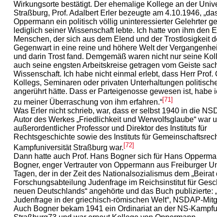
Wirkungsorte bestätigt. Der ehemalige Kollege an der Unive
Straßburg, Prof. Adalbert Erler bezeugte am 4.10.1946, „das
Oppermann ein politisch völlig uninteressierter Gelehrter g
lediglich seiner Wissenschaft lebte. Ich hatte von ihm den 
Menschen, der sich aus dem Elend und der Trostlosigkeit 
Gegenwart in eine reine und höhere Welt der Vergangenhei
und darin Trost fand. Demgemäß waren nicht nur seine Kol
auch seine engsten Arbeitskreise getragen vom Geiste sach
Wissenschaft. Ich habe nicht einmal erlebt, dass Herr Prof
Kollegs, Seminaren oder privaten Unterhaltungen politisc
angerührt hätte. Dass er Parteigenosse gewesen ist, habe i
[71]
zu meiner Überraschung von ihm erfahren.“
Was Erler nicht schrieb, war, dass er selbst 1940 in die NS
Autor des Werkes „Friedlichkeit und Werwolfsglaube“ war 
außerordentlicher Professor und Direktor des Instituts für
Rechtsgeschichte sowie des Instituts für Gemeinschaftsrec
[72]
Kampfuniversität Straßburg war.
Dann hatte auch Prof. Hans Bogner sich für Hans Opperma
Bogner, enger Vertrauter von Oppermann aus Freiburger Uni
Tagen, der in der Zeit des Nationalsozialismus dem „Beirat 
Forschungsabteilung Judenfrage im Reichsinstitut für Gesc
neuen Deutschlands“ angehörte und das Buch publizierte: 
Judenfrage in der griechisch-römischen Welt“, NSDAP-Mitgl
Auch Bogner bekam 1941 ein Ordinariat an der NS-Kampfun