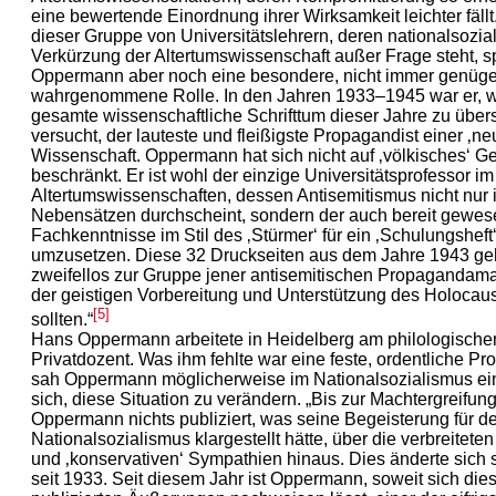
eine bewertende Einordnung ihrer Wirksamkeit leichter fällt
dieser Gruppe von Universitätslehrern, deren nationalsozial
Verkürzung der Altertumswissenschaft außer Frage steht, s
Oppermann aber noch eine besondere, nicht immer genüg
wahrgenommene Rolle. In den Jahren 1933–1945 war er, 
gesamte wissenschaftliche Schrifttum dieser Jahre zu übe
versucht, der lauteste und fleißigste Propagandist einer ‚ne
Wissenschaft. Oppermann hat sich nicht auf ‚völkisches‘ G
beschränkt. Er ist wohl der einzige Universitätsprofessor im
Altertumswissenschaften, dessen Antisemitismus nicht nur 
Nebensätzen durchscheint, sondern der auch bereit gewese
Fachkenntnisse im Stil des ‚Stürmer‘ für ein ‚Schulungsheft‘
umzusetzen. Diese 32 Druckseiten aus dem Jahre 1943 g
zweifellos zur Gruppe jener antisemitischen Propagandamat
der geistigen Vorbereitung und Unterstützung des Holocau
[5]
sollten.“
Hans Oppermann arbeitete in Heidelberg am philologische
Privatdozent. Was ihm fehlte war eine feste, ordentliche Pro
sah Oppermann möglicherweise im Nationalsozialismus ei
sich, diese Situation zu verändern. „Bis zur Machtergreifung
Oppermann nichts publiziert, was seine Begeisterung für d
Nationalsozialismus klargestellt hätte, über die verbreiteten
und ‚konservativen‘ Sympathien hinaus. Dies änderte sich 
seit 1933. Seit diesem Jahr ist Oppermann, soweit sich die