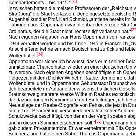
[31]
Bombardements – bis 1945.“
Inzwischen hatten die meisten Professoren der „Reichsunive
Straßburg“ die Stadt verlassen. Der eingesetzte deutsche R
Augenheilkundler Prof. Karl Schmidt, „amtierte bereits im 
Tübingen aus. Oppermann war offenbar der einzige Straßb
[32
Ordinarius, der die Stadt nicht ‚rechtzeitig‘ verlassen hat.“
Nach eigenen Angaben war Hans Oppermann von französis
1944 verhaftet worden und bis Ende 1945 in Frankreich „zivil
Anschließend kehrte er nach Deutschland zurück und lebte
[34]
Wolfenbüttel.
Oppermann war sicherlich bewusst, dass er mit seiner Bela
unmittelbare Chance hatte, wieder an einer deutschen Unive
zu werden. Nach eigenen Angaben beschäftigte sich Oppe
Folgezeit mit dem Dichter Wilhelm Raabe, der mehrere Jah
Wolfenbüttel und in Oppermanns Geburtsstadt Braunschweig
„Ich bearbeitete im Auftrage der wissenschaftlichen Gesells
Braunschweig mehrere Werke Wilhelm Raabes textkritisch 
die dazugehörigen Kommentare und Einleitungen, ich beso
Neuauflage der Raabe-Biografie von Fehse, die jetzt in Dru
bin mit der Bearbeitung verschiedener lateinischer Autoren 
Schulzwecke beschäftigt, von denen der Vergil soeben abg
[35]
und in diesem Sommer erscheinen soll.“
Oppermann leb
gab zudem Privatunterricht. Er war verheiratet mit Ella Op
Borchers, und hatte einen Sohn, Thomas Oppermann, gebo