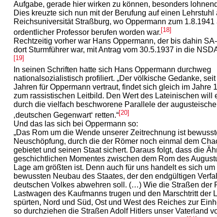
Aufgabe, gerade hier wirken zu können, besonders lohnend
Dies kreuzte sich nun mit der Berufung auf einen Lehrstuhl
Reichsuniversität Straßburg, wo Oppermann zum 1.8.1941 
[18]
ordentlicher Professor berufen worden war.
Rechtzeitig vorher war Hans Oppermann, der bis dahin SA-
dort Sturmführer war, mit Antrag vom 30.5.1937 in die NSD
[19]
In seinen Schriften hatte sich Hans Oppermann durchweg
nationalsozialistisch profiliert. „Der völkische Gedanke, se
Jahren für Oppermann vertraut, findet sich gleich im Jahre 
zum rassistischen Leitbild. Den Wert des Lateinischen will 
durch die vielfach beschworene Parallele der augusteischen
[20]
‚deutschen Gegenwart‘ retten.“
Und das las sich bei Oppermann so:
„Das Rom um die Wende unserer Zeitrechnung ist bewusst
Neuschöpfung, durch die der Römer noch einmal dem Chao
gebietet und seinen Staat sichert. Daraus folgt, dass die Äh
geschichtlichen Momentes zwischen dem Rom des Augustu
Lage am größten ist. Denn auch für uns handelt es sich um
bewussten Neubau des Staates, der den endgültigen Verfal
deutschen Volkes abwehren soll. (…) Wie die Straßen der 
Lastwagen des Kaufmanns trugen und den Marschtritt der 
spürten, Nord und Süd, Ost und West des Reiches zur Einh
so durchziehen die Straßen Adolf Hitlers unser Vaterland 