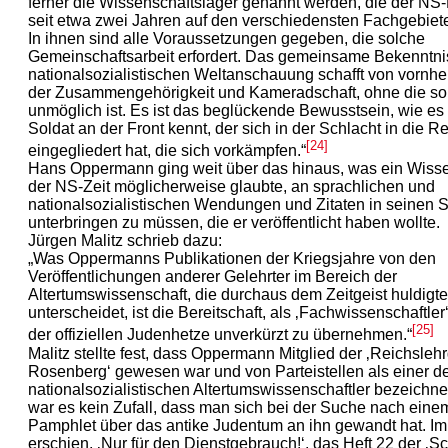
ferner die Wissenschaftslager genannt werden, die der N
seit etwa zwei Jahren auf den verschiedensten Fachgebiete
In ihnen sind alle Voraussetzungen gegeben, die solche
Gemeinschaftsarbeit erfordert. Das gemeinsame Bekenntni
nationalsozialistischen Weltanschauung schafft von vornhe
der Zusammengehörigkeit und Kameradschaft, ohne die sol
unmöglich ist. Es ist das beglückende Bewusstsein, wie es
Soldat an der Front kennt, der sich in der Schlacht in die R
[24]
eingegliedert hat, die sich vorkämpfen.“
Hans Oppermann ging weit über das hinaus, was ein Wissen
der NS-Zeit möglicherweise glaubte, an sprachlichen und
nationalsozialistischen Wendungen und Zitaten in seinen S
unterbringen zu müssen, die er veröffentlicht haben wollte.
Jürgen Malitz schrieb dazu:
„Was Oppermanns Publikationen der Kriegsjahre von den
Veröffentlichungen anderer Gelehrter im Bereich der
Altertumswissenschaft, die durchaus dem Zeitgeist huldigt
unterscheidet, ist die Bereitschaft, als ‚Fachwissenschaftle
[25]
der offiziellen Judenhetze unverkürzt zu übernehmen.“
Malitz stellte fest, dass Oppermann Mitglied der ‚Reichsle
Rosenberg‘ gewesen war und von Parteistellen als einer d
nationalsozialistischen Altertumswissenschaftler bezeichne
war es kein Zufall, dass man sich bei der Suche nach einem
Pamphlet über das antike Judentum an ihn gewandt hat. Im
erschien, ‚Nur für den Dienstgebrauch!‘, das Heft 22 der ‚Sc