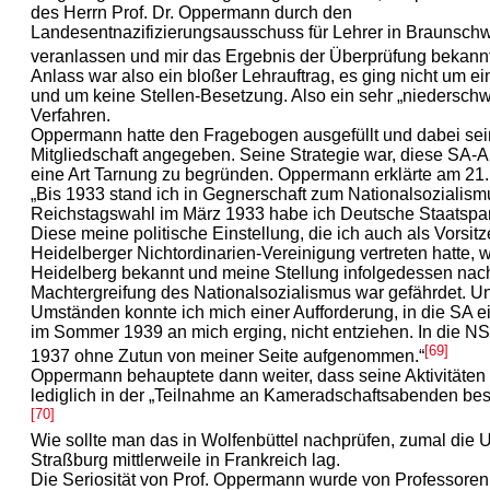
des Herrn Prof. Dr. Oppermann durch den
Landesentnazifizierungsausschuss für Lehrer in Braunsch
veranlassen und mir das Ergebnis der Überprüfung bekann
Anlass war also ein bloßer Lehrauftrag, es ging nicht um ei
und um keine Stellen-Besetzung. Also ein sehr „niederschw
Verfahren.
Oppermann hatte den Fragebogen ausgefüllt und dabei se
Mitgliedschaft angegeben. Seine Strategie war, diese SA-Ak
eine Art Tarnung zu begründen. Oppermann erklärte am 21.
„Bis 1933 stand ich in Gegnerschaft zum Nationalsozialism
Reichstagswahl im März 1933 habe ich Deutsche Staatspar
Diese meine politische Einstellung, die ich auch als Vorsit
Heidelberger Nichtordinarien-Vereinigung vertreten hatte, w
Heidelberg bekannt und meine Stellung infolgedessen nac
Machtergreifung des Nationalsozialismus war gefährdet. Un
Umständen konnte ich mich einer Aufforderung, in die SA ei
im Sommer 1939 an mich erging, nicht entziehen. In die 
[69]
1937 ohne Zutun von meiner Seite aufgenommen.“
Oppermann behauptete dann weiter, dass seine Aktivitäten 
lediglich in der „Teilnahme an Kameradschaftsabenden bes
[70]
Wie sollte man das in Wolfenbüttel nachprüfen, zumal die U
Straßburg mittlerweile in Frankreich lag.
Die Seriosität von Prof. Oppermann wurde von Professoren