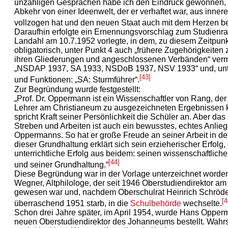
unzähligen Gesprächen habe ich den Eindruck gewonnen, 
Abkehr von einer Ideenwelt, der er verhaftet war, aus inne
vollzogen hat und den neuen Staat auch mit dem Herzen be
Daraufhin erfolgte ein Ernennungsvorschlag zum Studienra
Landahl am 10.7.1952 vorlegte, in dem, zu diesem Zeitpun
obligatorisch, unter Punkt 4 auch „frühere Zugehörigkeite
ihren Gliederungen und angeschlossenen Verbänden“ verm
„NSDAP 1937, SA 1933, NSDoB 1937, NSV 1933“ und, unte
[43]
und Funktionen: „SA: Sturmführer“.
Zur Begründung wurde festgestellt:
„Prof. Dr. Oppermann ist ein Wissenschaftler von Rang, der
Lehrer am Christianeum zu ausgezeichneten Ergebnissen 
spricht Kraft seiner Persönlichkeit die Schüler an. Aber d
Streben und Arbeiten ist auch ein bewusstes, echtes Anlieg
Oppermanns. So hat er große Freude an seiner Arbeit in de
dieser Grundhaltung erklärt sich sein erzieherischer Erfolg,
unterrichtliche Erfolg aus beidem: seinen wissenschaftliche
[44]
und seiner Grundhaltung.“
Diese Begründung war in der Vorlage unterzeichnet worde
Wegner, Altphilologe, der seit 1946 Oberstudiendirektor 
gewesen war und, nachdem Oberschulrat Heinrich Schröd
[4
überraschend 1951 starb, in die
Schulbehörde
wechselte.
Schon drei Jahre später, im April 1954, wurde Hans Oppe
neuen Oberstudiendirektor des Johanneums bestellt. Wahrs