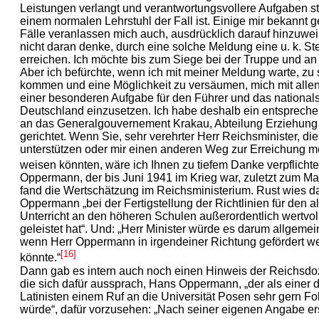
Leistungen verlangt und verantwortungsvollere Aufgaben stel
einem normalen Lehrstuhl der Fall ist. Einige mir bekannt
Fälle veranlassen mich auch, ausdrücklich darauf hinzuwei
nicht daran denke, durch eine solche Meldung eine u. k. St
erreichen. Ich möchte bis zum Siege bei der Truppe und an 
Aber ich befürchte, wenn ich mit meiner Meldung warte, zu 
kommen und eine Möglichkeit zu versäumen, mich mit allen
einer besonderen Aufgabe für den Führer und das nationals
Deutschland einzusetzen. Ich habe deshalb ein entsprec
an das Generalgouvernement Krakau, Abteilung Erziehung 
gerichtet. Wenn Sie, sehr verehrter Herr Reichsminister, d
unterstützen oder mir einen anderen Weg zur Erreichung m
weisen könnten, wäre ich Ihnen zu tiefem Danke verpflichtet
Oppermann, der bis Juni 1941 im Krieg war, zuletzt zum Maj
fand die Wertschätzung im Reichsministerium. Rust wies da
Oppermann „bei der Fertigstellung der Richtlinien für den a
Unterricht an den höheren Schulen außerordentlich wertvol
geleistet hat“. Und: „Herr Minister würde es darum allgeme
wenn Herr Oppermann in irgendeiner Richtung gefördert w
[16]
könnte.“
Dann gab es intern auch noch einen Hinweis der Reichsdo
die sich dafür aussprach, Hans Oppermann, „der als einer 
Latinisten einem Ruf an die Universität Posen sehr gern Fol
würde“, dafür vorzusehen: „Nach seiner eigenen Angabe er