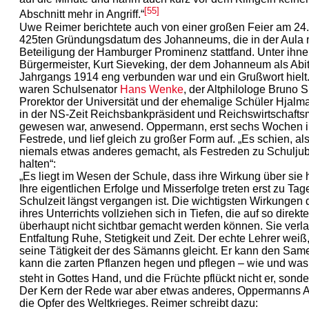
[55]
Abschnitt mehr in Angriff.“
Uwe Reimer berichtete auch von einer großen Feier am 24
425ten Gründungsdatum des Johanneums, die in der Aula m
Beteiligung der Hamburger Prominenz stattfand. Unter ihne
Bürgermeister, Kurt Sieveking, der dem Johanneum als Abit
Jahrgangs 1914 eng verbunden war und ein Grußwort hiel
waren Schulsenator
Hans Wenke
, der Altphilologe Bruno S
Prorektor der Universität und der ehemalige Schüler Hjalma
in der NS-Zeit Reichsbankpräsident und Reichswirtschaftsm
gewesen war, anwesend. Oppermann, erst sechs Wochen im
Festrede, und lief gleich zu großer Form auf. „Es schien, als
niemals etwas anderes gemacht, als Festreden zu Schuljub
halten“:
„Es liegt im Wesen der Schule, dass ihre Wirkung über sie 
Ihre eigentlichen Erfolge und Misserfolge treten erst zu Tag
Schulzeit längst vergangen ist. Die wichtigsten Wirkungen
ihres Unterrichts vollziehen sich in Tiefen, die auf so dire
überhaupt nicht sichtbar gemacht werden können. Sie verla
Entfaltung Ruhe, Stetigkeit und Zeit. Der echte Lehrer weiß
seine Tätigkeit der des Sämanns gleicht. Er kann den Sam
kann die zarten Pflanzen hegen und pflegen – wie und was 
steht in Gottes Hand, und die Früchte pflückt nicht er, sond
Der Kern der Rede war aber etwas anderes, Oppermanns 
die Opfer des Weltkrieges. Reimer schreibt dazu: