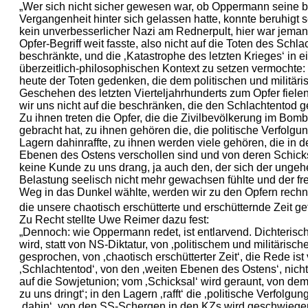
„Wer sich nicht sicher gewesen war, ob Oppermann seine 
Vergangenheit hinter sich gelassen hatte, konnte beruhigt s
kein unverbesserlicher Nazi am Rednerpult, hier war jeman
Opfer-Begriff weit fasste, also nicht auf die Toten des Schla
beschränkte, und die ‚Katastrophe des letzten Krieges‘ in e
überzeitlich-philosophischen Kontext zu setzen vermochte:
heute der Toten gedenken, die dem politischen und militäri
Geschehen des letzten Vierteljahrhunderts zum Opfer fiele
wir uns nicht auf die beschränken, die den Schlachtentod g
Zu ihnen treten die Opfer, die die Zivilbevölkerung im Bom
gebracht hat, zu ihnen gehören die, die politische Verfolgu
Lagern dahinraffte, zu ihnen werden viele gehören, die in 
Ebenen des Ostens verschollen sind und von deren Schicks
keine Kunde zu uns drang, ja auch den, der sich der unge
Belastung seelisch nicht mehr gewachsen fühlte und der fre
Weg in das Dunkel wählte, werden wir zu den Opfern rech
die unsere chaotisch erschütterte und erschütternde Zeit gef
Zu Recht stellte Uwe Reimer dazu fest:
„Dennoch: wie Oppermann redet, ist entlarvend. Dichteris
wird, statt von NS-Diktatur, von ‚politischem und militäris
gesprochen, von ‚chaotisch erschütterter Zeit‘, die Rede ist
‚Schlachtentod‘, von den ‚weiten Ebenen des Ostens‘, nicht
auf die Sowjetunion; vom ‚Schicksal‘ wird geraunt, von de
zu uns dringt‘; in den Lagern ‚rafft‘ die ‚politische Verfolgun
‚dahin‘, von den SS-Schergen in den KZs wird geschwieg