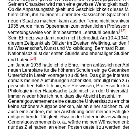
Seinem Charakter wird man eine gewisse Wendigkeit nac
Ob die Anpassungsfähigkeit und Geschicklichkeit dieses 
hinreichen, ihn zu einem Lehrer der klassischen Sprachen-L
neuen Staat zu machen, kann aus der Ferne nicht beantwor
1935 wurde Hans Oppermann zum ordentlichen Professor 
[13]
vertretungsweise von ihm besetzten Lehrstuhl berufen.
Sein Ehrgeiz war damit noch nicht befriedigt. Am 10.4.1940 
diesem Zeitpunkt als Offizier im Zweiten Weltkrieg, an den
für Wissenschaft, Kunst und Volksbildung, Bernhard Rust,
Nationalsozialist der ersten Stunde und ehemaliger Studien
[14]
und Latein
:
„Im Januar 1938 hatte ich die Ehre, Ihnen anlässlich der A
neuen Lehrpläne für die höheren Schulen einige Gedanken
Unterricht in Latein vortragen zu dürfen. Das gütige Interes
damals meinen Ausführungen schenkten, ermutigt mich zu 
persönlichen Bitte. Ich bin, wie Sie wissen, Professor für kl
Philologie in der Hauptsache Lateinisch, an der Universität 
Immer wieder höre ich nun, dass die Absicht besteht, im
Generalgouvernement eine deutsche Universität zu errichte
keine schönere Aufgabe denken, als an einer solchen zu wi
auch eine andere, meiner Ausbildung oder meinen Fähigke
entsprechende Tätigkeit, etwa in der Unterrichtsverwaltung
Generalgouvernements o. ä., würde meinen Wünschen ents
nur das Ziel haben, an einen Posten gestellt zu werden, de