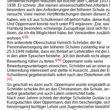
Veröffentlichungen reduziert auf Bücher über Caesar 1933 
1938. Er schrieb: „Bei meinen wissenschaftlichen Arbeiten 
besonders auch den Anforderungen der höheren Schule zu
versucht. Viele meiner Veröffentlichungen dienen diesem 
haben, wie ich aus Schulkreisen oft gehört habe, diese Aufga
Und Oppermann konnte noch unter PS ergänzen: „Die, wie i
Hamburg besonders schwierige Zuzugsfrage lässt sich für m
lösen, da ich die Möglichkeit habe, bei Verwandten zusätzl
[39]
wohnen.“
Ihm antwortete Oberschulrat Heinrich Schröder, der für
Personalversorgung der höheren Schulen zuständig war u
25.3.1949 mitteilte, dass ein Bedarf an Lehrkräften mit der
in den alten Sprachen bestehe. „Ich bin deshalb nicht abgen
[40]
Bewerbung näher zu treten.“
Oppermann solle seine
Bewerbungsunterlagen einreichen, Schröder sei an einer p
Unterredung interessiert und stellte in Aussicht, „dass der Ein
Schuldienst gegebenenfalls sofort nach den Osterferien erf
[41]
So geschah es dann auch, Oppermann wurde eingestellt 
Schröder schickte ihn an das Christianeum, die Schule, an
selbst gearbeitet und auch Latein unterrichtet hatte.
Nach zwei Jahren schrieb der dortige Schulleiter Gustav L
Kurzgutachten über Oppermann, das ihm bescheinigte, sich
hervorragend tüchtiger Lehrer und Jugenderzieher bewährt“