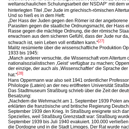
weltanschaulichen Schulungsarbeit der NSDAP‘ mit dem v
hinterlegten Titel ‚Der Jude im griechisch-römischen Altertu
Und so hieß es in dem Heft:
„Der Hass der Juden gegen den Römer ist der angeborene
Parasiten gegen die staatliche Ordnungsmacht, der Hass ei
Rasse gegen die mächtige Ordnung, die der römische Staat
erwachsen aus dem sicheren Gefühl, dass der Jude nur da,
[27]
schwach ist, sein Leben voll entfalten kann.“
Malitz resümierte über die wissenschaftliche Produktion 
1933 bis 1945:
„Manch anderer versuchte, die Wissenschaft vom Altertum
nationalsozialistischen ‚Geist‘ verfügbar zu machen; Opper
der einzige, der auch als ‚Wissenschaftler‘ die Sprache der
[28]
hat.“
Hans Oppermann war also seit 1941 ordentlicher Professor 
Philologie (Latein) an der neu eröffneten Universität Straßb
Das Stadtmuseum Straßburg schrieb über die Zeit der deu
Besatzung:
„Nachdem die Wehrmacht am 1. September 1939 Polen ange
erklärten die französische und britische Regierung Deutsc
September 1939 den Krieg. In Straßburg ereignete sich da
Spezielles, weil Straßburg Grenzstadt war: Straßburg wur
September 1939 bis Juli 1940 evakuiert. 100.000 verließen 
die Dordogne und in die Stadt Limoges. Der Rat wurde na