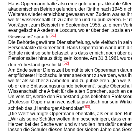
Hans Oppermann hatte also eine gute und praktikable Alte
akademischen Betrieb gefunden, der für ihn nach 1945 nic
Weiteres wieder erreichbar gewesen war. Zudem war es ih
weiter wissenschaftlich zu arbeiten und zu publizieren. Er r
Vorträgen, zum Beispiel im September 1955, zu einem Vortr
evangelische Akademie Loccum, wo er über den „sozialen 
[61]
Gewissens“ sprach.
Die Behörde gewährte Dienstbefreiung, wie vielfach in sein
Personalakte dokumentiert. Hans Oppermann war durch die
Schule nicht so sehr belastet, als dass er nicht noch über d
Pensionsalter hinaus tätig sein konnte. Am 31.3.1961 wurde
[62]
den Ruhestand geschickt.
Am Ende seiner Dienstzeit bemühte sich Oppermann darum
entpflichteter Hochschullehrer anerkannt zu werden, was i
weiter als solcher zu arbeiten und zu publizieren. „Ich weiß 
ob er eine Entlassungsurkunde bekommt“, sagte Oberschul
Wissenschaftliche Arbeit für die alten Sprachen, auch an 
Universität, werde den Ruhestand „des beliebten Professors
„Professor Oppermann wechselt ja praktisch nur sein Wirku
[63]
schrieb das „Hamburger Abendblatt“
.
„Die Welt“ würdigte Oppermann ebenfalls, als er in den Ruh
„,Wir als seine Schüler wollen ihm bescheinigen, dass er 
Herzen bei der Sache war, und wir wollen ihm dafür danke
lassen die Schüler diesen Mann der sieben Jahre das Ges