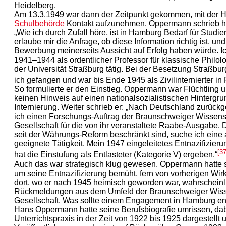
Heidelberg.
Am 13.3.1949 war dann der Zeitpunkt gekommen, mit der 
Schulbehörde
Kontakt aufzunehmen. Oppermann schrieb han
„Wie ich durch Zufall höre, ist in Hamburg Bedarf für Studien
erlaube mir die Anfrage, ob diese Information richtig ist, un
Bewerbung meinerseits Aussicht auf Erfolg haben würde. Ic
1941–1944 als ordentlicher Professor für klassische Philolo
der Universität Straßburg tätig. Bei der Besetzung Straßb
ich gefangen und war bis Ende 1945 als Zivilinternierter in 
So formulierte er den Einstieg. Oppermann war Flüchtling 
keinen Hinweis auf einen nationalsozialistischen Hintergru
Internierung. Weiter schrieb er: „Nach Deutschland zurückge
ich einen Forschungs-Auftrag der Braunschweiger Wissens
Gesellschaft für die von ihr veranstaltete Raabe-Ausgabe. 
seit der Währungs-Reform beschränkt sind, suche ich eine
geeignete Tätigkeit. Mein 1947 eingeleitetes Entnazifizier
[37
hat die Einstufung als Entlasteter (Kategorie V) ergeben.“
Auch das war strategisch klug gewesen. Oppermann hatte s
um seine Entnazifizierung bemüht, fern von vorherigen Wir
dort, wo er nach 1945 heimisch geworden war, wahrscheinl
Rückmeldungen aus dem Umfeld der Braunschweiger Wiss
Gesellschaft. Was sollte einem Engagement in Hamburg e
Hans Oppermann hatte seine Berufsbiografie umrissen, da
Unterrichtspraxis in der Zeit von 1922 bis 1925 dargestellt 