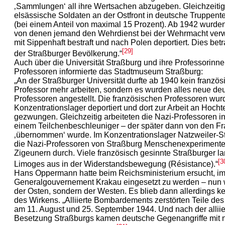
‚Sammlungen‘ all ihre Wertsachen abzugeben. Gleichzeiti
elsässische Soldaten an der Ostfront in deutsche Truppentei
(bei einem Anteil von maximal 15 Prozent). Ab 1942 wurden
von denen jemand den Wehrdienst bei der Wehrmacht verwe
mit Sippenhaft bestraft und nach Polen deportiert. Dies betr
[29]
der Straßburger Bevölkerung.“
Auch über die Universität Straßburg und ihre Professorinn
Professoren informierte das Stadtmuseum Straßburg:
„An der Straßburger Universität durfte ab 1940 kein französ
Professor mehr arbeiten, sondern es wurden alles neue de
Professoren angestellt. Die französischen Professoren wur
Konzentrationslager deportiert und dort zur Arbeit an Hoch
gezwungen. Gleichzeitig arbeiteten die Nazi-Professoren in
einem Teilchenbeschleuniger – der später dann von den F
‚übernommen‘ wurde. Im Konzentrationslager Natzweiler-Str
die Nazi-Professoren von Straßburg Menschenexperiment
Zigeunern durch. Viele französisch gesinnte Straßburger l
[3
Limoges aus in der Widerstandsbewegung (Résistance).“
Hans Oppermann hatte beim Reichsministerium ersucht, i
Generalgouvernement Krakau eingesetzt zu werden – nun 
der Osten, sondern der Westen. Es blieb dann allerdings ke
des Wirkens. „Alliierte Bombardements zerstörten Teile de
am 11. August und 25. September 1944. Und nach der alliie
Besetzung Straßburgs kamen deutsche Gegenangriffe mit