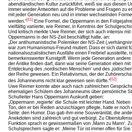
abendländischen Kultur zurückführt, weiß sie aus diesen 
immer wieder Antworten auf die Probleme und Fragen zu en
mit jeder Generation neu und in immer wechselnden Formen
[51]
werden.“
Eine Formel, die Oppermann in den Folgejahr
vielfältig variierte, wie Reimer, in Kenntnis der Schulgeschich
Und kritisch merkte Uwe Reimer, der sich auch intensiv mit
Oppermanns in der NS-Zeit beschäftigt hatte, an:
„Der antihumanistische Polemiker der NS-Zeit (‚verhängnis
war zum Humanismus-Freund mutiert. Dass er sich damit fü
nationalsozialistischen Ausfälle einen Freibrief ausstellte, i
bemerkenswerter Kunstgriff. Wenn jede Generation andere 
der Antike finden darf, dann war seine Generation eben mit
Entdeckung des ‚nordischen Menschen‘ und des ‚jüdischen
der Reihe gewesen. Ein Relativismus, der der Zuhörerschaf
[52]
des Johanneums nicht klar gewesen sein dürfte.“
Uwe Reimer konnte aber auch nach zahlreichen Gespräche
ehemaligen Schülern des Johanneums über persönliche St
Schulleiter Hans Oppermann Auskunft geben:
„Oppermann ‚regierte‘ die Schule mit leichter Hand. Nebe
Ton, den er bei Reden anzuschlagen pflegte, hatte er noch
Seite: den Humor. Das gab ihm eine Souveränität, die ander
Anekdoten sind zahlreich und gut verbürgt. Zu Oberstufens
Funktion sprach er gewissermaßen von ‚Mann zu Mann‘. Z
Schulsprechern sagte er: ‚Meine Tür ist immer offen für Sie.