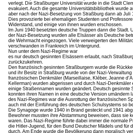
verlegt. Die Straßburger Universität wurde in die Stadt Cle
evakuiert. Auch die gesamte Universitätsbibliothek wurde a
aber nach der Nazi-Besetzung von Straßburg dann ab Juli 1
Dies provozierte bei ehemaligen Studenten und Professor
Widerstand, und einige von ihnen wurden erschossen.
Im Juni 1940 besetzten deutsche Truppen dann die Stadt.
der Nazi-Besetzung wurden alle Elsässer als Deutsche betr
die Wehrmacht eingezogen. Viele verweigerten den Militär
verschwanden in Frankreich im Untergrund.
Nun unter dem Nazi-Regime war
es nur deutsch gesinnten Elsässern erlaubt, nach Straßbur
zurückzukehren.
Den französisch gesinnten Straßburgern wurde die Rückke
und ihr Besitz in Straßburg wurde von der Nazi-Verwaltung k
französischen Denkmäler (Marseillaise, Kléber, Jeanne d’A
Kellerman) wurden abgerissen und durch Nazi-Denkmäler e
einige Straßennamen wurden geändert. Deutsch gesinnte 
konnten ihren Namen in eine deutsche Version umändern l
des Nazi-Regimes war die Ausrottung der französischen S
auch mit der Einführung des deutschen Schulsystems so be
Die Synagoge wurde 1940 in Brand gesteckt und 1941 abge
Bewohner mussten ihre Abstammung beweisen, dass sie k
waren. Das Nazi-Regime führte dabei immer die normale P
die Hitler-Jugend, für den Bund Deutscher Mädels und für
durch. Am Ende wurde die Bevölkerung dann moralisch verpf