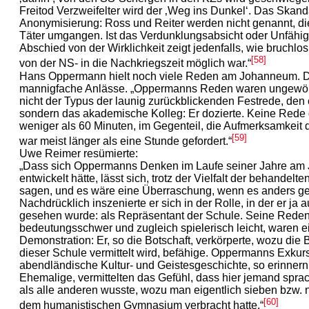
Freitod Verzweifelter wird der ‚Weg ins Dunkel‘. Das Skanda
Anonymisierung: Ross und Reiter werden nicht genannt, di
Täter umgangen. Ist das Verdunklungsabsicht oder Unfähig
Abschied von der Wirklichkeit zeigt jedenfalls, wie bruchl
[58]
von der NS- in die Nachkriegszeit möglich war.“
Hans Oppermann hielt noch viele Reden am Johanneum. D
mannigfache Anlässe. „Oppermanns Reden waren ungewöh
nicht der Typus der launig zurückblickenden Festrede, den 
sondern das akademische Kolleg: Er dozierte. Keine Rede
weniger als 60 Minuten, im Gegenteil, die Aufmerksamkeit
[59]
war meist länger als eine Stunde gefordert.“
Uwe Reimer resümierte:
„Dass sich Oppermanns Denken im Laufe seiner Jahre a
entwickelt hätte, lässt sich, trotz der Vielfalt der behandelt
sagen, und es wäre eine Überraschung, wenn es anders g
Nachdrücklich inszenierte er sich in der Rolle, in der er ja 
gesehen wurde: als Repräsentant der Schule. Seine Reden
bedeutungsschwer und zugleich spielerisch leicht, waren e
Demonstration: Er, so die Botschaft, verkörperte, wozu die 
dieser Schule vermittelt wird, befähige. Oppermanns Exkurs
abendländische Kultur- und Geistesgeschichte, so erinnern
Ehemalige, vermittelten das Gefühl, dass hier jemand sprac
als alle anderen wusste, wozu man eigentlich sieben bzw. 
[60]
dem humanistischen Gymnasium verbracht hatte.“