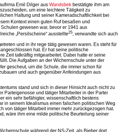
Baufirma Emil Dilger aus
Wandsbek
bestätigte ihm am
uszuscheiden, um eine leichtere Tätigkeit zu
ichen Haltung und seiner Kameradschaftlichkeit bei
iesem Kontext einen guten Ruf besaßen und
en Schulen gewesen war, bevor er 1941 aus
25
reiche „Persilscheine“ ausstellte
, verwandte sich auch
reten und in ihr rege tätig gewesen waren. Es steht für
ngeschlossen hat. Er hat seine politische
eit tatkräftig mitgearbeitet. Dabei hatte er seine
rfüllt. Die Aufgaben an der Wichernschule unter der
fer gescheut, um die Schule, die immer schon für
auszubauen und auch gegenüber Anfeindungen aus
entums stand und sich in dieser Hinsicht auch nicht zu
Parteigenosse und tätiger Mitarbeiter in der Partei
 ein sehr befähigter, wissenschaftlich bestens
ar in seinem Idealismus einen falschen politischen Weg
h von tätiger Mitarbeit immer mehr zurückgezogen hat.
d, wäre ihm eine milde politische Beurteilung seiner
r Wichernschule während der NS-Zeit, als Bieber dort