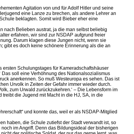
hementen Agitation von und für Adolf Hitler und seine
lerjugend eine Lanze zu brechen, als andere Lehrer an
Schule beklagten. Somit wird Bieber eher eine
 nach Belieben austrat, ja die man selbst beliebig
lter erfahren, wir sind zur NSDAP aufgrund freier
dnung. Darum klagen diese Jungen nicht, wenn sie
; gibt es doch keine schönere Erinnerung als die an
des ersten Schulungstages für Kameradschaftshäuser
.‘ Das soll eine Verhöhnung des Nationalsozialismus
druck anerkennen. So muß Westeuropa es sehen. Das ist
hen Urvolk in Zeiten der Gefahr immer wieder durch.
 Volk, zum Urwald zurückzukehren.‘ – Die Lebensform im
reibt die Jugend mit Macht in die HJ, SA, in die
ehrerschaft“ und konnte das, weil er als NSDAP-Mitglied
en haben, die Schule zutiefst der Stadt verwandt ist, so
 noch im Angriff. Denn das Bildungsideal der bisherigen
icht der politische Soldat, der nur das gerne lernt, was