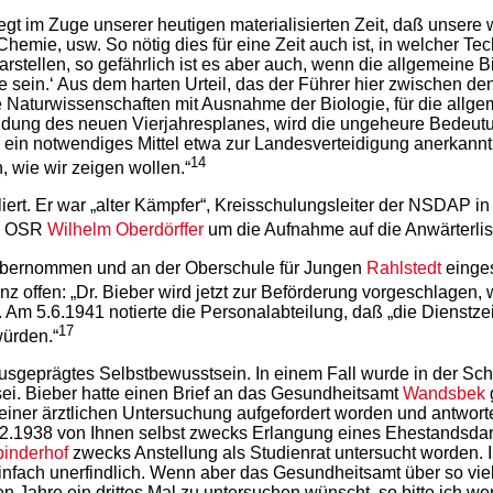
liegt im Zuge unserer heutigen materialisierten Zeit, daß unser
hemie, usw. So nötig dies für eine Zeit auch ist, in welcher 
rstellen, so gefährlich ist es aber auch, wenn die allgemeine 
e sein.‘ Aus dem harten Urteil, das der Führer hier zwischen den
 Naturwissenschaften mit Ausnahme der Biologie, für die allge
dung des neuen Vierjahresplanes, wird die ungeheure Bedeutu
s ein notwendiges Mittel etwa zur Landesverteidigung anerkannt
14
 wie wir zeigen wollen.“
ert. Er war „alter Kämpfer“, Kreisschulungsleiter der NSDAP i
an OSR
Wilhelm Oberdörffer
um die Aufnahme auf die Anwärterlis
 übernommen und an der Oberschule für Jungen
Rahlstedt
einges
offen: „Dr. Bieber wird jetzt zur Beförderung vorgeschlagen, 
Am 5.6.1941 notierte die Personalabteilung, daß „die Dienstze
17
würden.“
 ausgeprägtes Selbstbewusstsein. In einem Fall wurde in der Sch
ei. Bieber hatte einen Brief an das Gesundheitsamt
Wandsbek
einer ärztlichen Untersuchung aufgefordert worden und antwort
22.2.1938 von Ihnen selbst zwecks Erlangung eines Ehestandsda
inderhof
zwecks Anstellung als Studienrat untersucht worden. I
infach unerfindlich. Wenn aber das Gesundheitsamt über so viel 
Jahre ein drittes Mal zu untersuchen wünscht, so bitte ich we