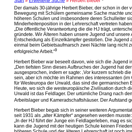
Start
»
Erweiterte Suche
» Herbert Bieber
Der damals 30-jährige Herbert Bieber, der schon in der 
Bewegung mit Schülern gemeinsame Sache machte und dem
höheren Schulen und insbesondere deren Schulleiter sic
Minderheitenposition in der Lehrerschaft vertreten habe
„Die öffentliche Verantwortung die die HJ trägt, unters
gründete. Wir Älteren haben unsere Jugend und unsere Au
Entscheidung als Einzelkämpfer gestoßen. Die Jugend a
einmal beim Gebietsaufmarsch zwei Nächte lang nicht zu
9
erfolgreiche Arbeit.“
Herbert Bieber war beseelt davon, wie sich die Jugend
„Den tiefsten Sinn dieses Aufbruches der Jugend hat de
ausgesprochen, indem er sagte: ‚Vor kurzem schrieb die
sein, aber ich möchte im Rahmen des interessanten (i
für Westeuropa der Urwald, das sind die germanischen B
Heute, wo sich die westeuropäische Zivilisation durch 
Urwald ist das Feldlager. Der urtümliche Drang nach dem
Arbeitslager und Kameradschaftshäuser. Der Aufstand ge
Herbert Bieber begab sich in seiner weiteren Argumentat
seit 1931 als „alter Kämpfer“ angesehen werden musste:
„In der HJ führt der Junge ein Feldlagerleben, mag es si
kann die Jugend mit der heutigen Schule keinen Frieden 
höheren Schule und der älteren Lehrerschaft ist noch imm