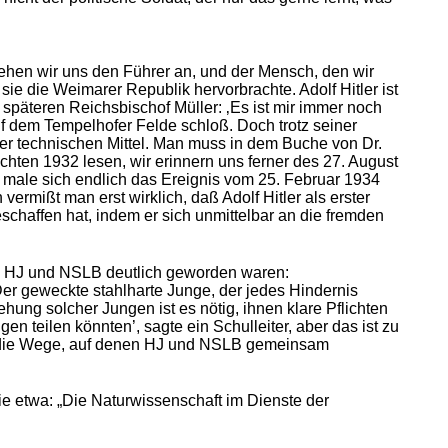
 sehen wir uns den Führer an, und der Mensch, den wir
 sie die Weimarer Republik hervorbrachte. Adolf Hitler ist
späteren Reichsbischof Müller: ‚Es ist mir immer noch
 dem Tempelhofer Felde schloß. Doch trotz seiner
ller technischen Mittel. Man muss in dem Buche von Dr.
hten 1932 lesen, wir erinnern uns ferner des 27. August
ale sich endlich das Ereignis vom 25. Februar 1934
vermißt man erst wirklich, daß Adolf Hitler als erster
haffen hat, indem er sich unmittelbar an die fremden
en HJ und NSLB deutlich geworden waren:
Der geweckte stahlharte Junge, der jedes Hindernis
ehung solcher Jungen ist es nötig, ihnen klare Pflichten
en teilen könnten’, sagte ein Schulleiter, aber das ist zu
er die Wege, auf denen HJ und NSLB gemeinsam
wie etwa: „Die Naturwissenschaft im Dienste der