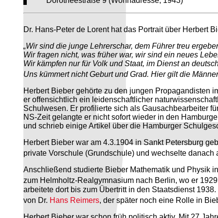
Dorotheestraße 9 (Wohnadresse, 1943)
Dr. Hans-Peter de Lorent hat das Portrait über Herbert Bi
„Wir sind die junge Lehrerschar, dem Führer treu ergebe
Wir fragen nicht, was früher war, wir sind ein neues Lebe
Wir kämpfen nur für Volk und Staat, im Dienst an deutsc
Uns kümmert nicht Geburt und Grad. Hier gilt die Männe
Herbert Bieber gehörte zu den jungen Propagandisten i
er offensichtlich ein leidenschaftlicher naturwissensch
Schulwesen. Er profilierte sich als Gausachbearbeiter f
NS-Zeit gelangte er nicht sofort wieder in den Hamburg
und schrieb einige Artikel über die Hamburger Schulgesc
Herbert Bieber war am 4.3.1904 in Sankt Petersburg geb
private Vorschule (Grundschule) und wechselte danach 
Anschließend studierte Bieber Mathematik und Physik 
zum Helmholtz-Realgymnasium nach Berlin, wo er 1929 
arbeitete dort bis zum Übertritt in den Staatsdienst 1938
von Dr.
Hans Reimers
, der später noch eine Rolle in Bie
Herbert Bieber war schon früh politisch aktiv. Mit 27 J