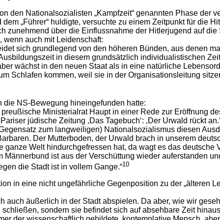
von den Nationalsozialisten „Kampfzeit“ genannten Phase der ve
 „Führer“ huldigte, versuchte zu einem Zeitpunkt für die Hit
h zunehmend über die Einflussnahme der Hitlerjugend auf die 
n, wenn auch mit Leidenschaft:
cheidet sich grundlegend von den höheren Bünden, aus denen man
sbildungszeit in diesem grundsätzlich individualistischen Zeita
ber wächst in den neuen Staat als in eine natürliche Lebensor
m Schlafen kommen, weil sie in der Organisationsleitung sitzen
 in die NS-Bewegung hineingefunden hatte:
r preußische Ministerialrat Haupt in einer Rede zur Eröffnung 
 Pariser jüdische Zeitung ‚Das Tagebuch‘: ‚Der Urwald rückt an
m Gegensatz zum langweiligen) Nationalsozialismus diesen Aus
arbaren. Der Mutterboden, der Urwald brach in unserem deutsc
die ganze Welt hindurchgefressen hat, da wagt es das deutsche
 Männerbund ist aus der Verschüttung wieder auferstanden und t
10
gen die Stadt ist in vollem Gange.“
ion in eine nicht ungefährliche Gegenposition zu der „älteren L
ch auch äußerlich in der Stadt abspielen. Da aber, wie wir geseh
schließen, sondern sie befindet sich auf absehbare Zeit hinaus
er der wissenschaftlich gebildete, kontemplative Mensch, aber n