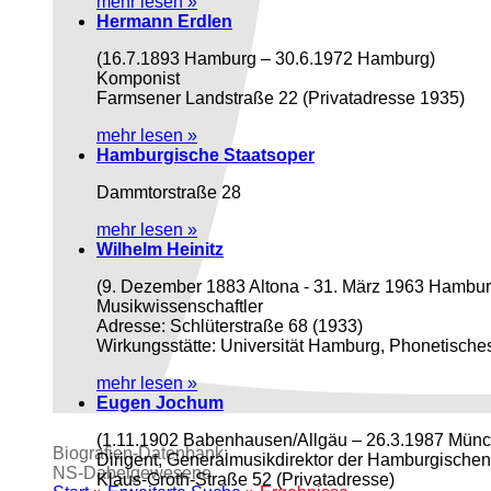
mehr lesen »
Hermann Erdlen
(16.7.1893 Hamburg – 30.6.1972 Hamburg)
Komponist
Farmsener Landstraße 22 (Privatadresse 1935)
mehr lesen »
Hamburgische Staatsoper
Dammtorstraße 28
mehr lesen »
Wilhelm Heinitz
(9. Dezember 1883 Altona - 31. März 1963 Hambur
Musikwissenschaftler
Adresse: Schlüterstraße 68 (1933)
Wirkungsstätte: Universität Hamburg, Phonetische
mehr lesen »
Eugen Jochum
(1.11.1902 Babenhausen/Allgäu – 26.3.1987 Mün
Biografien-Datenbank:
Dirigent, Generalmusikdirektor der Hamburgischen
NS‑Dabeigewesene
Klaus-Groth-Straße 52 (Privatadresse)