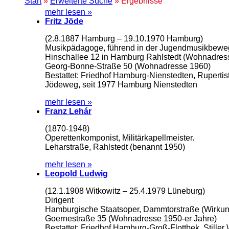
Start
»
Erweiterte Suche
» Ergebnisse
mehr lesen »
Fritz Jöde
(2.8.1887 Hamburg – 19.10.1970 Hamburg)
Musikpädagoge, führend in der Jugendmusikbew
Hinschallee 12 in Hamburg Rahlstedt (Wohnadress
Georg-Bonne-Straße 50 (Wohnadresse 1960)
Bestattet: Friedhof Hamburg-Nienstedten, Rupertis
Jödeweg, seit 1977 Hamburg Nienstedten
mehr lesen »
Franz Lehár
(1870-1948)
Operettenkomponist, Militärkapellmeister.
Leharstraße, Rahlstedt (benannt 1950)
mehr lesen »
Leopold Ludwig
(12.1.1908 Witkowitz – 25.4.1979 Lüneburg)
Dirigent
Hamburgische Staatsoper, Dammtorstraße (Wirkung
Goernestraße 35 (Wohnadresse 1950-er Jahre)
Bestattet: Friedhof Hamburg-Groß-Flottbek, Stiller