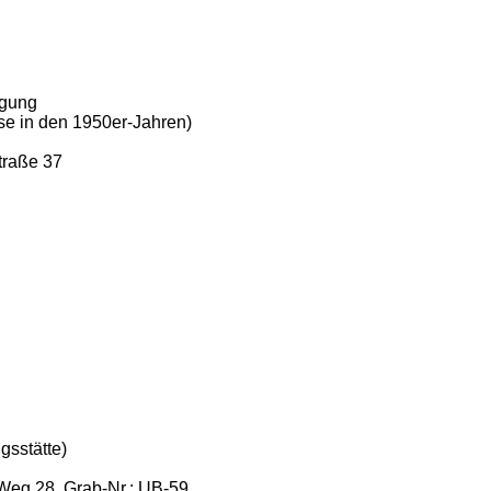
egung
e in den 1950er-Jahren)
traße 37
sstätte)
 Weg 28, Grab-Nr.: UB-59