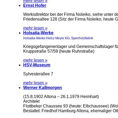
mehr lesen »
Ernst Hofer
Werksdirektor bei der Firma Noleiko, siehe unter 
Friedensallee 128 (Sitz der Firma Noleiko, heute 
mehr lesen »
Holsatia-Werke
Holsatia-Werke Heinz Meyer KG, Sperrholzfabrik
Kriegsgefangenenlager und Gemeinschaftslager fü
Kruppstraße 57/59 (heute Ruhrstraße)
mehr lesen »
HSV-Museum
Sylvesterallee 7
mehr lesen »
Werner Kallmorgen
(15.8.1902 Altona – 26.1.1979 Heimhart)
Architekt
Flottbeker Chaussee 93 (heute: Elbchaussee) (W
Bestattet: Friedhof Hamburg Altona, ehemaliger Ot