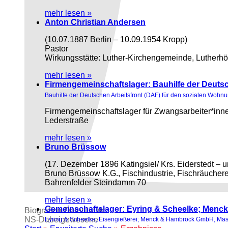
mehr lesen »
Anton Christian Andersen
(10.07.1887 Berlin – 10.09.1954 Kropp)
Pastor
Wirkungsstätte: Luther-Kirchengemeinde, Lutherh
mehr lesen »
Firmengemeinschaftslager: Bauhilfe der Deut
Bauhilfe der Deutschen Arbeitsfront (DAF) für den sozialen Wo
Firmengemeinschaftslager für Zwangsarbeiter*inn
Lederstraße
mehr lesen »
Bruno Brüssow
(17. Dezember 1896 Katingsiel/ Krs. Eiderstedt – 
Bruno Brüssow K.G., Fischindustrie, Fischräuchere
Bahrenfelder Steindamm 70
mehr lesen »
Gemeinschaftslager: Eyring & Scheelke; Men
Biografien-Datenbank:
NS‑Dabeigewesene
Eyring & Scheelke, Eisengießerei; Menck & Hambrock GmbH, Mas