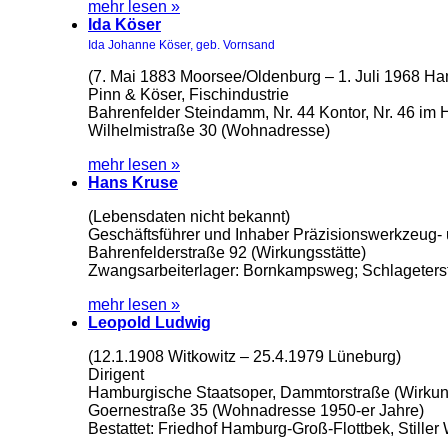
mehr lesen »
Ida Köser
Ida Johanne Köser, geb. Vornsand
(7. Mai 1883 Moorsee/Oldenburg – 1. Juli 1968 H
Pinn & Köser, Fischindustrie
Bahrenfelder Steindamm, Nr. 44 Kontor, Nr. 46 im
Wilhelmistraße 30 (Wohnadresse)
mehr lesen »
Hans Kruse
(Lebensdaten nicht bekannt)
Geschäftsführer und Inhaber Präzisionswerkzeug-
Bahrenfelderstraße 92 (Wirkungsstätte)
Zwangsarbeiterlager: Bornkampsweg; Schlageterst
mehr lesen »
Leopold Ludwig
(12.1.1908 Witkowitz – 25.4.1979 Lüneburg)
Dirigent
Hamburgische Staatsoper, Dammtorstraße (Wirkung
Goernestraße 35 (Wohnadresse 1950-er Jahre)
Bestattet: Friedhof Hamburg-Groß-Flottbek, Stiller