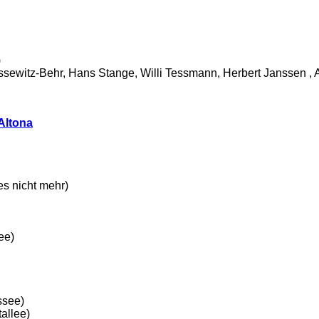
)
sewitz-Behr, Hans Stange, Willi Tessmann, Herbert Janssen , 
Altona
es nicht mehr)
ee)
ssee)
allee)