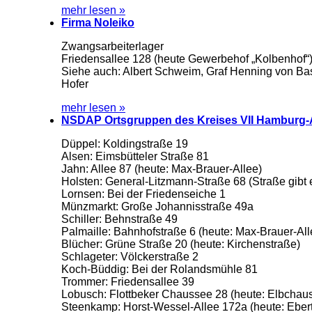
mehr lesen »
Firma Noleiko
Zwangsarbeiterlager
Friedensallee 128 (heute Gewerbehof „Kolbenhof“
Siehe auch: Albert Schweim, Graf Henning von Bas
Hofer
mehr lesen »
NSDAP Ortsgruppen des Kreises VII Hamburg-
Düppel: Koldingstraße 19
Alsen: Eimsbütteler Straße 81
Jahn: Allee 87 (heute: Max-Brauer-Allee)
Holsten: General-Litzmann-Straße 68 (Straße gibt 
Lornsen: Bei der Friedenseiche 1
Münzmarkt: Große Johannisstraße 49a
Schiller: Behnstraße 49
Palmaille: Bahnhofstraße 6 (heute: Max-Brauer-All
Blücher: Grüne Straße 20 (heute: Kirchenstraße)
Schlageter: Völckerstraße 2
Koch-Büddig: Bei der Rolandsmühle 81
Trommer: Friedensallee 39
Lobusch: Flottbeker Chaussee 28 (heute: Elbchau
Steenkamp: Horst-Wessel-Allee 172a (heute: Ebert