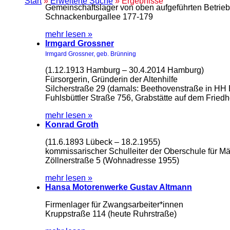
Start
»
Erweiterte Suche
» Ergebnisse
Gemeinschaftslager von oben aufgeführten Betrieb
Schnackenburgallee 177-179
mehr lesen »
Irmgard Grossner
Irmgard Grossner, geb. Brünning
(1.12.1913 Hamburg – 30.4.2014 Hamburg)
Fürsorgerin, Gründerin der Altenhilfe
Silcherstraße 29 (damals: Beethovenstraße in HH
Fuhlsbüttler Straße 756, Grabstätte auf dem Friedh
mehr lesen »
Konrad Groth
(11.6.1893 Lübeck – 18.2.1955)
kommissarischer Schulleiter der Oberschule für M
Zöllnerstraße 5 (Wohnadresse 1955)
mehr lesen »
Hansa Motorenwerke Gustav Altmann
Firmenlager für Zwangsarbeiter*innen
Kruppstraße 114 (heute Ruhrstraße)