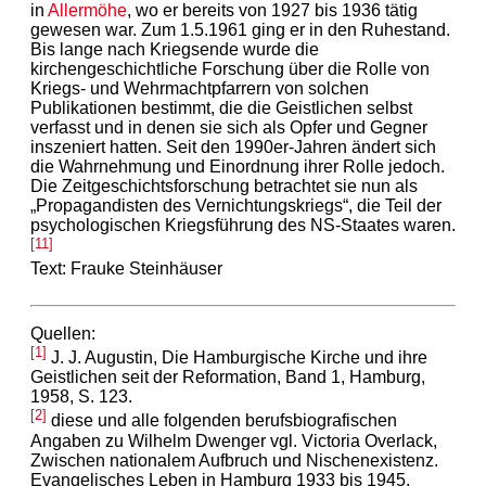
in
Allermöhe
, wo er bereits von 1927 bis 1936 tätig
gewesen war. Zum 1.5.1961 ging er in den Ruhestand.
Bis lange nach Kriegsende wurde die
kirchengeschichtliche Forschung über die Rolle von
Kriegs- und Wehrmachtpfarrern von solchen
Publikationen bestimmt, die die Geistlichen selbst
verfasst und in denen sie sich als Opfer und Gegner
inszeniert hatten. Seit den 1990er-Jahren ändert sich
die Wahrnehmung und Einordnung ihrer Rolle jedoch.
Die Zeitgeschichtsforschung betrachtet sie nun als
„Propagandisten des Vernichtungskriegs“, die Teil der
psychologischen Kriegsführung des NS-Staates waren.
[11]
Text: Frauke Steinhäuser
Quellen:
[1]
J. J. Augustin, Die Hamburgische Kirche und ihre
Geistlichen seit der Reformation, Band 1, Hamburg,
1958, S. 123.
[2]
diese und alle folgenden berufsbiografischen
Angaben zu Wilhelm Dwenger vgl. Victoria Overlack,
Zwischen nationalem Aufbruch und Nischenexistenz.
Evangelisches Leben in Hamburg 1933 bis 1945,