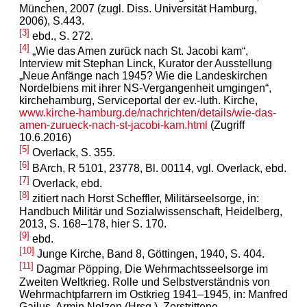
München, 2007 (zugl. Diss. Universität Hamburg,
2006), S.443.
[3]
ebd., S. 272.
[4]
„Wie das Amen zurück nach St. Jacobi kam“,
Interview mit Stephan Linck, Kurator der Ausstellung
„Neue Anfänge nach 1945? Wie die Landeskirchen
Nordelbiens mit ihrer NS-Vergangenheit umgingen“,
kirchehamburg, Serviceportal der ev.-luth. Kirche,
www.kirche-hamburg.de/nachrichten/details/wie-das-
amen-zurueck-nach-st-jacobi-kam.html
(Zugriff
10.6.2016)
[5]
Overlack, S. 355.
[6]
BArch, R 5101, 23778, Bl. 00114, vgl. Overlack, ebd.
[7]
Overlack, ebd.
[8]
zitiert nach Horst Scheffler, Militärseelsorge, in:
Handbuch Militär und Sozialwissenschaft, Heidelberg,
2013, S. 168–178, hier S. 170.
[9]
ebd.
[10]
Junge Kirche, Band 8, Göttingen, 1940, S. 404.
[11]
Dagmar Pöpping, Die Wehrmachtsseelsorge im
Zweiten Weltkrieg. Rolle und Selbstverständnis von
Wehrmachtpfarrern im Ostkrieg 1941–1945, in: Manfred
Gailus, Armin Nolzen (Hrsg.), Zerstrittene