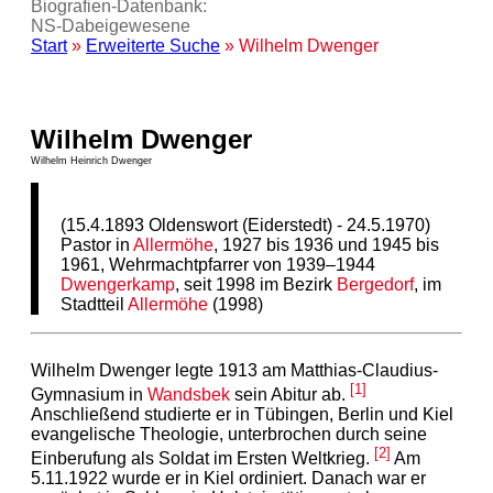
Biografien-Datenbank:
NS‑Dabeigewesene
Start
»
Erweiterte Suche
» Wilhelm Dwenger
Wilhelm Dwenger
Wilhelm Heinrich Dwenger
(15.4.1893 Oldenswort (Eiderstedt) - 24.5.1970)
Pastor in
Allermöhe
, 1927 bis 1936 und 1945 bis
1961, Wehrmachtpfarrer von 1939–1944
Dwengerkamp
, seit 1998 im Bezirk
Bergedorf
, im
Stadtteil
Allermöhe
(1998)
Wilhelm Dwenger legte 1913 am Matthias-Claudius-
[1]
Gymnasium in
Wandsbek
sein Abitur ab.
Anschließend studierte er in Tübingen, Berlin und Kiel
evangelische Theologie, unterbrochen durch seine
[2]
Einberufung als Soldat im Ersten Weltkrieg.
Am
5.11.1922 wurde er in Kiel ordiniert. Danach war er