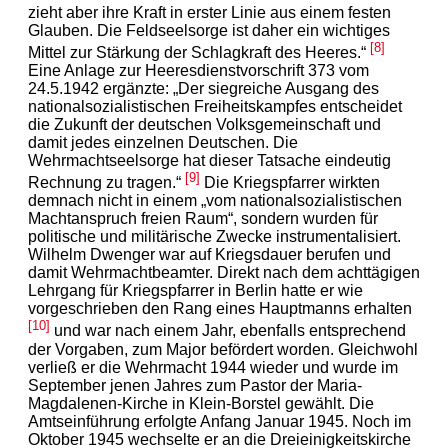
zieht aber ihre Kraft in erster Linie aus einem festen
Glauben. Die Feldseelsorge ist daher ein wichtiges
[8]
Mittel zur Stärkung der Schlagkraft des Heeres.“
Eine Anlage zur Heeresdienstvorschrift 373 vom
24.5.1942 ergänzte: „Der siegreiche Ausgang des
nationalsozialistischen Freiheitskampfes entscheidet
die Zukunft der deutschen Volksgemeinschaft und
damit jedes einzelnen Deutschen. Die
Wehrmachtseelsorge hat dieser Tatsache eindeutig
[9]
Rechnung zu tragen.“
Die Kriegspfarrer wirkten
demnach nicht in einem „vom nationalsozialistischen
Machtanspruch freien Raum“, sondern wurden für
politische und militärische Zwecke instrumentalisiert.
Wilhelm Dwenger war auf Kriegsdauer berufen und
damit Wehrmachtbeamter. Direkt nach dem achttägigen
Lehrgang für Kriegspfarrer in Berlin hatte er wie
vorgeschrieben den Rang eines Hauptmanns erhalten
[10]
und war nach einem Jahr, ebenfalls entsprechend
der Vorgaben, zum Major befördert worden. Gleichwohl
verließ er die Wehrmacht 1944 wieder und wurde im
September jenen Jahres zum Pastor der Maria-
Magdalenen-Kirche in Klein-Borstel gewählt. Die
Amtseinführung erfolgte Anfang Januar 1945. Noch im
Oktober 1945 wechselte er an die Dreieinigkeitskirche