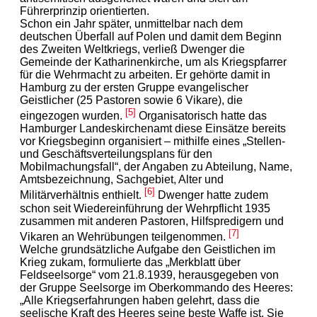
Führerprinzip orientierten.
Schon ein Jahr später, unmittelbar nach dem
deutschen Überfall auf Polen und damit dem Beginn
des Zweiten Weltkriegs, verließ Dwenger die
Gemeinde der Katharinenkirche, um als Kriegspfarrer
für die Wehrmacht zu arbeiten. Er gehörte damit in
Hamburg zu der ersten Gruppe evangelischer
Geistlicher (25 Pastoren sowie 6 Vikare), die
[5]
eingezogen wurden.
Organisatorisch hatte das
Hamburger Landeskirchenamt diese Einsätze bereits
vor Kriegsbeginn organisiert – mithilfe eines „Stellen-
und Geschäftsverteilungsplans für den
Mobilmachungsfall“, der Angaben zu Abteilung, Name,
Amtsbezeichnung, Sachgebiet, Alter und
[6]
Militärverhältnis enthielt.
Dwenger hatte zudem
schon seit Wiedereinführung der Wehrpflicht 1935
zusammen mit anderen Pastoren, Hilfspredigern und
[7]
Vikaren an Wehrübungen teilgenommen.
Welche grundsätzliche Aufgabe den Geistlichen im
Krieg zukam, formulierte das „Merkblatt über
Feldseelsorge“ vom 21.8.1939, herausgegeben von
der Gruppe Seelsorge im Oberkommando des Heeres:
„Alle Kriegserfahrungen haben gelehrt, dass die
seelische Kraft des Heeres seine beste Waffe ist. Sie