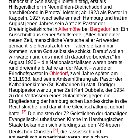
zunächst in Schleswig-Holstein tätig, erst als
Hilfsgeistlicher in Neumühlen-Dietrichsdorf und
anschließend in Preetz/Holstein; ab 1923 als Pastor in
Kappeln. 1927 wechselte er nach Hamburg und trat im
August jenen Jahres sein Amt als Pastor der
Dreieinigkeitskirche in
Allermöhe
bei
Bergedorf
an. Ein
Ausschnitt aus seiner Antrittsrede: „Alles harrt einer
neuen Zeit, menschliche Versuche aller Art werden
gemacht, sie heraufzuführen – aber sie kann nur
kommen, wenn Gott selbst sie schickt. Darauf wollen
wir warten und uns innerlich darauf vorbereiten.“ Im
August 1936 – die Nationalsozialisten waren bereits
rund dreieinhalb Jahre an der Macht – wurde er
Friedhofspastor in
Ohlsdorf
, zwei Jahre später, am
6.11.1938, fand seine Amtseinführung als Pastor der
Katharinenkirche (St. Katharinen II) statt. Dortiger
Hauptpastor war zu jener Zeit Karl Dubbels, der 1934
zu den Verfassern eines Gutachtens gegen die
Eingliederung der hamburgischen Landeskirche in die
Reichskirche, und damit ihre Gleichschaltung, gehört
[3]
hatte.
Die meisten der 72 Geistlichen der damaligen
Evangelisch-Lutherischen Kirche im Hamburgischen
Staate bekannten sich allerdings zu den NS-treuen
[4]
Deutschen Christen
, die rassistisch und
antisemitisch ausgerichtet waren und sich am