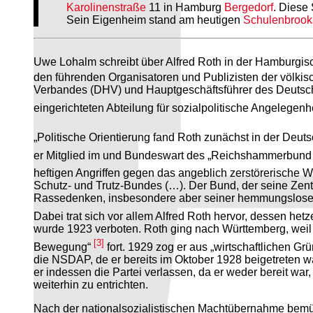
Karolinenstraße
11 in Hamburg
Bergedorf
. Diese 
Sein Eigenheim stand am heutigen
Schulenbroo
Uwe Lohalm schreibt über Alfred Roth in der Hamburgis
den führenden Organisatoren und Publizisten der völki
Verbandes (DHV) und Hauptgeschäftsführer des Deutsch
eingerichteten Abteilung für sozialpolitische Angelegenh
„Politische Orientierung fand Roth zunächst in der De
er Mitglied im und Bundeswart des „Reichshammerbund d
heftigen Angriffen gegen das angeblich zerstörerische 
Schutz- und Trutz-Bundes (…). Der Bund, der seine Zent
Rassedenken, insbesondere aber seiner hemmungslosen a
Dabei trat sich vor allem Alfred Roth hervor, dessen het
wurde 1923 verboten. Roth ging nach Württemberg, weil d
[3]
Bewegung“
fort. 1929 zog er aus „wirtschaftlichen 
die NSDAP, de er bereits im Oktober 1928 beigetreten war
er indessen die Partei verlassen, da er weder bereit war
weiterhin zu entrichten.
Nach der nationalsozialistischen Machtübernahme bemüht