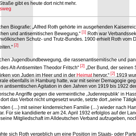
Straße gibt es heute dort nicht mehr.
ksweg
chen Biografie: „Alfred Roth gehörte im ausgehenden Kaiserrei
[1]
schen und antisemitischen Bewegung.“
Roth war Verbandssekr
völkischen Schutz- und Trutz-Bundes. 1900 erhielt Roth vom D
[2]
eiten.“
utschen Jugendbundbewegung, die rassenantisemitische und pan
[2]
es Alt-Antisemiten Theodor Fritsch“
„Der Bund, der seinen S
[2]
Wirken von Juden im Heer und in der
Heimat
hervor.“
1919 wur
rale ebenfalls in Hamburg hatte, war mit seiner Demagogie ge
ntisemtischen Agitation in den Jahren von 1919 bis 1922 der 
zerische Angriffe gegen die vermeintliche ‚Judenrepublik‘ in Ha
ort das Verbot nicht umgesetzt wurde, setzte dort „seine Tätigk
Gründen (…) mit seiner kinderreichen Familie (…) wieder nach H
. Für sie kandidierte er am 24. April 1932 erfolglos auf der La
, seine Mitgliedschaft im Alldeutschen Verband aufzugeben, noch 
e sich Roth vergeblich um eine Position im Staats- oder Parte