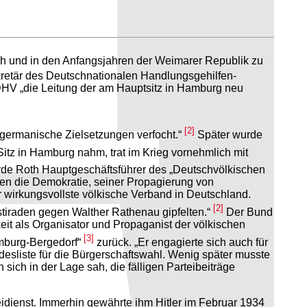
ch und in den Anfangsjahren der Weimarer Republik zu
etär des Deutschnationalen Handlungsgehilfen-
HV „die Leitung der am Hauptsitz in Hamburg neu
[2]
germanische Zielsetzungen verfocht.“
Später wurde
itz in Hamburg nahm, trat im Krieg vornehmlich mit
de Roth Hauptgeschäftsführer des „Deutschvölkischen
gen die Demokratie, seiner Propagierung von
wirkungsvollste völkische Verband in Deutschland.
[2]
sstiraden gegen Walther Rathenau gipfelten.“
Der Bund
eit als Organisator und Propaganist der völkischen
[3]
amburg-Bergedorf“
zurück. „Er engagierte sich auch für
ndesliste für die Bürgerschaftswahl. Wenig später musste
sich in der Lage sah, die fälligen Parteibeiträge
idienst. Immerhin gewährte ihm Hitler im Februar 1934