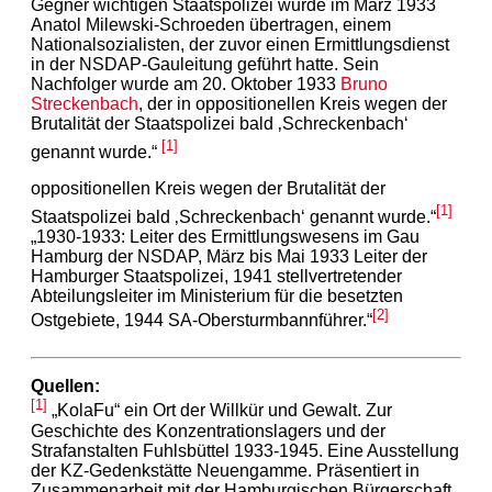
Gegner wichtigen Staatspolizei wurde im März 1933
Anatol Milewski-Schroeden übertragen, einem
Nationalsozialisten, der zuvor einen Ermittlungsdienst
in der NSDAP-Gauleitung geführt hatte. Sein
Nachfolger wurde am 20. Oktober 1933
Bruno
Streckenbach
, der in oppositionellen Kreis wegen der
Brutalität der Staatspolizei bald ‚Schreckenbach‘
[1]
genannt wurde.“
oppositionellen Kreis wegen der Brutalität der
[1]
Staatspolizei bald ‚Schreckenbach‘ genannt wurde.“
„1930-1933: Leiter des Ermittlungswesens im Gau
Hamburg der NSDAP, März bis Mai 1933 Leiter der
Hamburger Staatspolizei, 1941 stellvertretender
Abteilungsleiter im Ministerium für die besetzten
[2]
Ostgebiete, 1944 SA-Obersturmbannführer.“
Quellen:
[1]
„KolaFu“ ein Ort der Willkür und Gewalt. Zur
Geschichte des Konzentrationslagers und der
Strafanstalten Fuhlsbüttel 1933-1945. Eine Ausstellung
der KZ-Gedenkstätte Neuengamme. Präsentiert in
Zusammenarbeit mit der Hamburgischen Bürgerschaft.