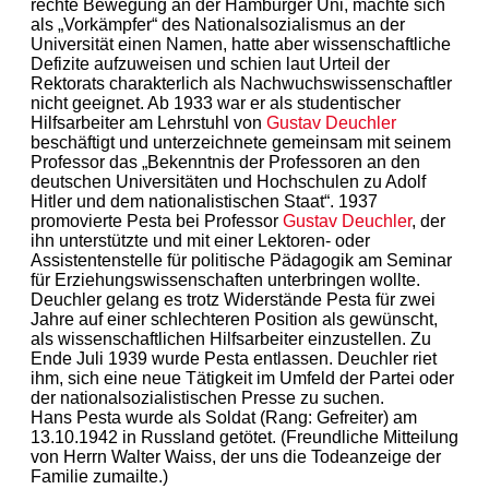
rechte Bewegung an der Hamburger Uni, machte sich
als „Vorkämpfer“ des Nationalsozialismus an der
Universität einen Namen, hatte aber wissenschaftliche
Defizite aufzuweisen und schien laut Urteil der
Rektorats charakterlich als Nachwuchswissenschaftler
nicht geeignet. Ab 1933 war er als studentischer
Hilfsarbeiter am Lehrstuhl von
Gustav Deuchler
beschäftigt und unterzeichnete gemeinsam mit seinem
Professor das „Bekenntnis der Professoren an den
deutschen Universitäten und Hochschulen zu Adolf
Hitler und dem nationalistischen Staat“. 1937
promovierte Pesta bei Professor
Gustav Deuchler
, der
ihn unterstützte und mit einer Lektoren- oder
Assistentenstelle für politische Pädagogik am Seminar
für Erziehungswissenschaften unterbringen wollte.
Deuchler gelang es trotz Widerstände Pesta für zwei
Jahre auf einer schlechteren Position als gewünscht,
als wissenschaftlichen Hilfsarbeiter einzustellen. Zu
Ende Juli 1939 wurde Pesta entlassen. Deuchler riet
ihm, sich eine neue Tätigkeit im Umfeld der Partei oder
der nationalsozialistischen Presse zu suchen.
Hans Pesta wurde als Soldat (Rang: Gefreiter) am
13.10.1942 in Russland getötet. (Freundliche Mitteilung
von Herrn Walter Waiss, der uns die Todeanzeige der
Familie zumailte.)