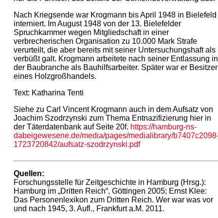
Nach Kriegsende war Krogmann bis April 1948 in Bielefeld
interniert. Im August 1948 von der 13. Bielefelder
Spruchkammer wegen Mitgliedschaft in einer
verbrecherischen Organisation zu 10.000 Mark Strafe
verurteilt, die aber bereits mit seiner Untersuchungshaft als
verbüßt galt. Krogmann arbeitete nach seiner Entlassung in
der Baubranche als Bauhilfsarbeiter. Später war er Besitzer
eines Holzgroßhandels.
Text: Katharina Tenti
Siehe zu Carl Vincent Krogmann auch in dem Aufsatz von
Joachim Szodrzynski zum Thema Entnazifizierung hier in
der Täterdatenbank auf Seite 20f.
https://hamburg-ns-
dabeigewesene.de/media/pages/medialibrary/b7407c2098
1723720842/aufsatz-szodrzynski.pdf
Quellen:
Forschungsstelle für Zeitgeschichte in Hamburg (Hrsg.):
Hamburg im „Dritten Reich“, Göttingen 2005; Ernst Klee:
Das Personenlexikon zum Dritten Reich. Wer war was vor
und nach 1945, 3. Aufl., Frankfurt a.M. 2011.