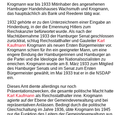
Krogmann war bis 1933 Mitinhaber des angesehenen
Hamburger Handelshauses Wachsmuth und Krogmann,
das hauptsächlich als Bank und Reederei tätig war.
1932 gehörte er zu den Unterzeichnern einer Eingabe an
Hindenburg, in der die Ernennung Hitlers zum
Reichskanzler befürwortet wurde. Als nach der
Machtübernahme 1933 der Hamburger Senat geschlossen
zurücktrat, schlug Reichsstatthalter und Gauleiter
Karl
Kaufmann
Krogmann als neuen Ersten Bürgermeister vor.
Krogmann schien für ihn ein geeigneter Mann, um eine
engere Bindung der Hamburgerinnen und Hamburger an
die Partei und die Ideologie der Nationalsozialisten zu
erreichen. Krogmann wurde am 8. März 1933 zum Mitglied
des Hamburger Senats und im Senat zum Ersten
Bürgermeister gewählt, im Mai 1933 trat er in die NSDAP
ein.
Dieses Amt diente allerdings nur noch
Präsentationszwecken, die gesamte politische Macht hatte
Karl Kaufmann
als Reichsstatthalter inne. Krogmann
agierte auf der Ebene der Gemeindeverwaltung und bei
repräsentativen Anlässen. Bedingt durch die politische
Gleichschaltung im Jahre 1936, übte Krogmann bis 1945
nur die Funktion des Leiters der Gemeindeverwaltung aus.