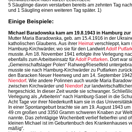
5 Säuglinge davon verstarben bereits am zehnten Tag nach 
und 1 Säugling einen weiteren Tag später. 1)
Einige Beispiele:
Michael Baradowska kam am 19.8.1943 in Hamburg zur 
Mutter Maria Baradowska, geb. am 15.4.1916 in der Ukraine
katholischen Glaubens. Aus ihrer
Heimat
verschleppt, kam 
Hamburg-Kirchwärder, wo sie für den Landwirt
Adolf Putfar
musste. Am 18. November 1941 erfolgte ihre Verlegung na
ebenfalls zum Arbeitseinsatz für
Adolf Putfarken
. Dort war s
„Gemeinschaftslager Polen“ Rahweg/Rieselfeld untergebra
musste sie nach Hamburg-Kirchwärder zu Putfarken zurückk
den Baracken Neuer Heerweg und am 14. September 1942 
Niendorf
. Wie andere Polinnen auch wurde Maria Barado
zwischen Kirchwärder und
Niendorf
zur landwirtschaftliche
hergeschickt. In dieser Zeit wurde sie schwanger. Schließlic
Verlegung als „Arbeiterin“ nach Hamburg-Sasel in die Schu
Acht Tage vor ihrer Niederkunft kam sie in das Universitä
In einer Spontangeburt brachte sie am 19. August 1943 um 7
49 cm großen und 3350 Gramm schweren Knaben zur Welt,
nannte. Das zehntägige Wochenbett verlief fieberfrei und 
kleinen Michael ist im Geburtenbuch des Krankenhauses ve
mäßig“.