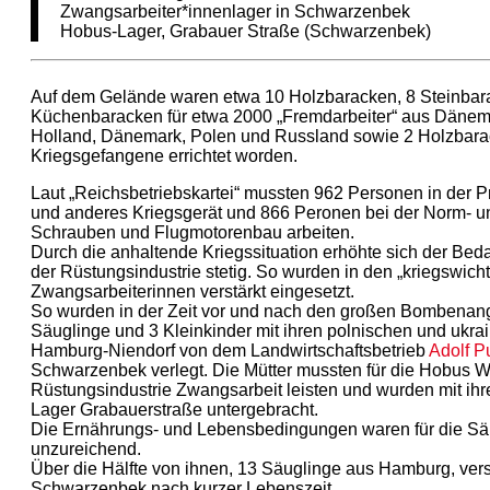
Zwangsarbeiter*innenlager in Schwarzenbek
Hobus-Lager, Grabauer Straße (Schwarzenbek)
Auf dem Gelände waren etwa 10 Holzbaracken, 8 Steinbar
Küchenbaracken für etwa 2000 „Fremdarbeiter“ aus Dänema
Holland, Dänemark, Polen und Russland sowie 2 Holzbarack
Kriegsgefangene errichtet worden.
Laut „Reichsbetriebskartei“ mussten 962 Personen in der P
und anderes Kriegsgerät und 866 Peronen bei der Norm- un
Schrauben und Flugmotorenbau arbeiten.
Durch die anhaltende Kriegssituation erhöhte sich der Bedar
der Rüstungsindustrie stetig. So wurden in den „kriegswich
Zwangsarbeiterinnen verstärkt eingesetzt.
So wurden in der Zeit vor und nach den großen Bombenang
Säuglinge und 3 Kleinkinder mit ihren polnischen und ukra
Hamburg-Niendorf von dem Landwirtschaftsbetrieb
Adolf P
Schwarzenbek verlegt. Die Mütter mussten für die Hobus W
Rüstungsindustrie Zwangsarbeit leisten und wurden mit ih
Lager Grabauerstraße untergebracht.
Die Ernährungs- und Lebensbedingungen waren für die Säug
unzureichend.
Über die Hälfte von ihnen, 13 Säuglinge aus Hamburg, ver
Schwarzenbek nach kurzer Lebenszeit.