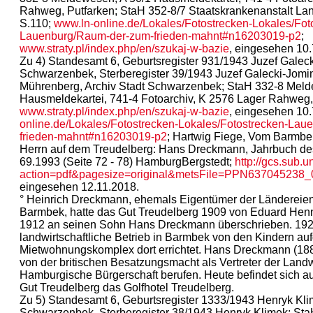
Rahweg, Putfarken; StaH 352-8/7 Staatskrankenanstalt La
S.110;
www.ln-online.de/Lokales/Fotostrecken-Lokales/Fot
Lauenburg/Raum-der-zum-frieden-mahnt#n16203019-p2
;
www.straty.pl/index.php/en/szukaj-w-bazie
, eingesehen 10.
Zu 4) Standesamt 6, Geburtsregister 931/1943 Juzef Galec
Schwarzenbek, Sterberegister 39/1943 Juzef Galecki-Jomin
Mührenberg, Archiv Stadt Schwarzenbek; StaH 332-8 Meld
Hausmeldekartei, 741-4 Fotoarchiv, K 2576 Lager Rahweg,
www.straty.pl/index.php/en/szukaj-w-bazie
, eingesehen 10
online.de/Lokales/Fotostrecken-Lokales/Fotostrecken-La
frieden-mahnt#n16203019-p2
; Hartwig Fiege, Vom Barmb
Herrn auf dem Treudelberg: Hans Dreckmann, Jahrbuch des 
69.1993 (Seite 72 - 78) HamburgBergstedt;
http://gcs.sub.
action=pdf&pagesize=original&metsFile=PPN637045238
eingesehen 12.11.2018.
° Heinrich Dreckmann, ehemals Eigentümer der Ländereien
Barmbek, hatte das Gut Treudelberg 1909 von Eduard He
1912 an seinen Sohn Hans Dreckmann überschrieben. 192
landwirtschaftliche Betrieb in Barmbek von den Kindern a
Mietwohnungskomplex dort errichtet. Hans Dreckmann (18
von der britischen Besatzungsmacht als Vertreter der Landwi
Hamburgische Bürgerschaft berufen. Heute befindet sich 
Gut Treudelberg das Golfhotel Treudelberg.
Zu 5) Standesamt 6, Geburtsregister 1333/1943 Henryk Kl
Schwarzenbek, Sterberegister 38/1943 Henryk Klimek; St