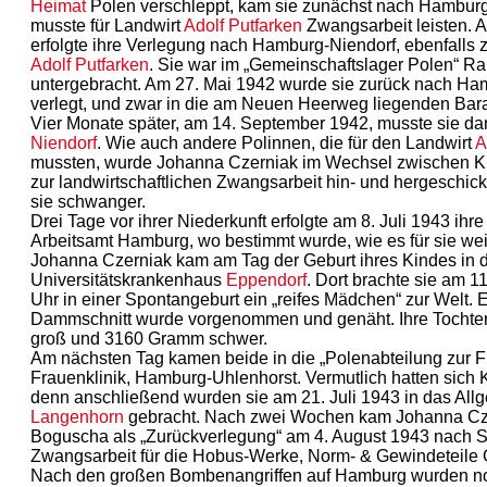
Heimat
Polen verschleppt, kam sie zunächst nach Hambur
musste für Landwirt
Adolf Putfarken
Zwangsarbeit leisten.
erfolgte ihre Verlegung nach Hamburg-Niendorf, ebenfalls z
Adolf Putfarken
. Sie war im „Gemeinschaftslager Polen“ R
untergebracht. Am 27. Mai 1942 wurde sie zurück nach Ha
verlegt, und zwar in die am Neuen Heerweg liegenden Bar
Vier Monate später, am 14. September 1942, musste sie da
Niendorf
. Wie auch andere Polinnen, die für den Landwirt
A
mussten, wurde Johanna Czerniak im Wechsel zwischen K
zur landwirtschaftlichen Zwangsarbeit hin- und hergeschickt
sie schwanger.
Drei Tage vor ihrer Niederkunft erfolgte am 8. Juli 1943 ih
Arbeitsamt Hamburg, wo bestimmt wurde, wie es für sie wei
Johanna Czerniak kam am Tag der Geburt ihres Kindes in 
Universitätskrankenhaus
Eppendorf
. Dort brachte sie am 1
Uhr in einer Spontangeburt ein „reifes Mädchen“ zur Welt. Ei
Dammschnitt wurde vorgenommen und genäht. Ihre Tochte
groß und 3160 Gramm schwer.
Am nächsten Tag kamen beide in die „Polenabteilung zur Fi
Frauenklinik, Hamburg-Uhlenhorst. Vermutlich hatten sich
denn anschließend wurden sie am 21. Juli 1943 in das Al
Langenhorn
gebracht. Nach zwei Wochen kam Johanna Czer
Boguscha als „Zurückverlegung“ am 4. August 1943 nach 
Zwangsarbeit für die Hobus-Werke, Norm- & Gewindeteile
Nach den großen Bombenangriffen auf Hamburg wurden no