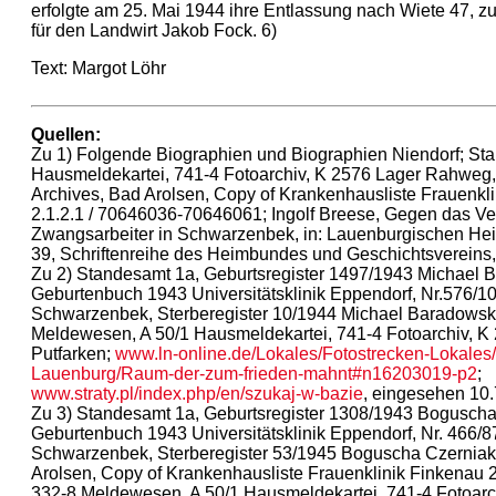
erfolgte am 25. Mai 1944 ihre Entlassung nach Wiete 47, z
für den Landwirt Jakob Fock. 6)
Text: Margot Löhr
Quellen:
Zu 1) Folgende Biographien und Biographien Niendorf; S
Hausmeldekartei, 741-4 Fotoarchiv, K 2576 Lager Rahweg, 
Archives, Bad Arolsen, Copy of Krankenhausliste Frauenkl
2.1.2.1 / 70646036-70646061; Ingolf Breese, Gegen das Ve
Zwangsarbeiter in Schwarzenbek, in: Lauenburgischen Heima
39, Schriftenreihe des Heimbundes und Geschichtsvereins
Zu 2) Standesamt 1a, Geburtsregister 1497/1943 Michael 
Geburtenbuch 1943 Universitätsklinik Eppendorf, Nr.576/
Schwarzenbek, Sterberegister 10/1944 Michael Baradowsk
Meldewesen, A 50/1 Hausmeldekartei, 741-4 Fotoarchiv, 
Putfarken;
www.ln-online.de/Lokales/Fotostrecken-Lokales/
Lauenburg/Raum-der-zum-frieden-mahnt#n16203019-p2
;
www.straty.pl/index.php/en/szukaj-w-bazie
, eingesehen 10.
Zu 3) Standesamt 1a, Geburtsregister 1308/1943 Boguscha
Geburtenbuch 1943 Universitätsklinik Eppendorf, Nr. 466/
Schwarzenbek, Sterberegister 53/1945 Boguscha Czerniak;
Arolsen, Copy of Krankenhausliste Frauenklinik Finkenau 2
332-8 Meldewesen, A 50/1 Hausmeldekartei, 741-4 Fotoarc