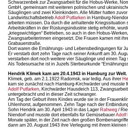
Schwarzenbek zur Zwangsarbeit für die Hobus-Werke, Nor
GmbH, gemeinsam mit weiteren polnischen und ukrainische
Säuglingen und zwei Kleinkindern. Alle Mütter hatten zuvor
Landwirtschaftsbetrieb
Adolf Putfarken
in Hamburg-Niendor
arbeiten müssen. Da durch die anhaltende Kriegssituation 
Arbeitskräften in der Rüstungsindustrie stetig erhöhte, wur
„kriegswichtigen“ Betrieben, so auch in den Hobus-Werken,
Zwangsarbeiterinnen eingesetzt. Die Frauen kamen mit ihr
Grabauerstraße.
Dort waren die Ernährungs- und Lebensbedingungen für Juz
Er verstarb dort zehn Tage nach seiner Ankunft am 30. Aug
verstarben dort noch weitere vier Säuglinge und einen Tag s
Als Todesursache ist in Juzefs Sterbeurkunde “Ernährungs
Hendrik Klimek kam am 20.4.1943 in Hamburg zur Welt.
Klimek, geb. am 2.1.1922 Radomsk, war ledig. Aus ihrer
He
kam sie zunächst nach Hamburg-Kirchwärder und musste 
Adolf Putfarken
, Kirchwärder Hausdeich 113, Zwangsarbeit l
untergebracht und in dieser Zeit schwanger.
Am Tag der Geburt ihres Kindes wurde sie in der Frauenkli
Uhlenhorst, aufgenommen. Zehn Tage nach der Entbindung
Sohn Hendrik am 30. April 1943 in das Lager
Rahweg
/ Ri
Niendorf und musste dort ebenfalls für Gemüsebauer
Adolf
Monate später, in der Zeit nach den großen Bombenangriffe
dann am 20. August 1943 ihre Verlegung mit ihrem kleinen