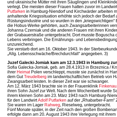
und ukrainische Mütter mit ihren Säuglingen und Kleinki
verlegt. Die meisten dieser Frauen hatten zuvor im Landwir
Putfarken
in Hamburg-Niendorf und Kirchwärder arbeiten m
anhaltende Kriegssituation erhöhte sich jedoch der Bedarf a
Rüstungsindustrie und so wurden in den „kriegswichtigen“
die Hobus-Werke gehörten, auch Zwangsarbeiterinnen verst
Johanna Czerniak und die anderen Frauen mit ihren Kinde
der Grabauerstraße untergebracht. Dort musste Boguscha di
Lebens verbringen. Die Ernährungs- und Lebensbedingungen
unzureichend.
Sie verstarb dort am 16. Oktober 1943. In der Sterbeurkund
„Allg. Lebensschwäche/Brechdurchfall“ angegeben. 3)
Juzef Galecki-Jomiak kam am 12.3.1943 in Hamburg zur
Sofia Galecka-Jomiak, geb. am 28.4.1913 in Brzeznica / Krs
ihrer
Heimat
Polen verschleppt, musste sie zunächst in Ha
dem Gut
Treudelberg
im landwirtschaftlichen Betrieb von
Zwangsarbeit leisten. In dieser Zeit war sie schwanger.
Am 12. März 1943 brachte sie in der Frauenklinik
Finkenau
ihren Sohn Juzef zur Welt. Nach dem Wochenbett wurde So
ihrem kleinen Sohn am 23. März 1943 nach Hamburg-Niend
für den Landwirt
Adolf Putfarken
auf der „Rhabarber-Farm“ Z
Sie waren im Lager
Rahweg
, Rieselweg, untergebracht.
Fünf Monate später, in der Zeit nach den großen Bombenan
erfolgte dann am 20. August 1943 ihre Verlegung mit ihrem