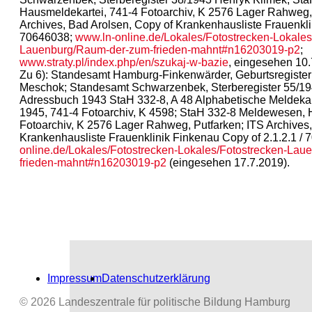
Hausmeldekartei, 741-4 Fotoarchiv, K 2576 Lager Rahweg, 
Archives, Bad Arolsen, Copy of Krankenhausliste Frauenklin
70646038;
www.ln-online.de/Lokales/Fotostrecken-Lokales
Lauenburg/Raum-der-zum-frieden-mahnt#n16203019-p2
;
www.straty.pl/index.php/en/szukaj-w-bazie
, eingesehen 10.
Zu 6): Standesamt Hamburg-Finkenwärder, Geburtsregister 
Meschok; Standesamt Schwarzenbek, Sterberegister 55/1
Adressbuch 1943 StaH 332-8, A 48 Alphabetische Meldekar
1945, 741-4 Fotoarchiv, K 4598; StaH 332-8 Meldewesen, 
Fotoarchiv, K 2576 Lager Rahweg, Putfarken; ITS Archives,
Krankenhausliste Frauenklinik Finkenau Copy of 2.1.2.1 /
online.de/Lokales/Fotostrecken-Lokales/Fotostrecken-La
frieden-mahnt#n16203019-p2
(eingesehen 17.7.2019).
Impressum
Datenschutzerklärung
© 2026 Landeszentrale für politische Bildung Hamburg