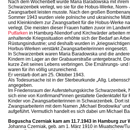
Nach dem Wochenbett wurde Maria Baradowska mit ihrem 
Schwarzenbek verlegt, wo sie für die Hobus-Werke, Norm
Zwangsarbeit leisten musste. Nach den großen Bombenang
Sommer 1943 wurden viele polnische und ukrainische Mütte
und Kleinkindern zur Zwangsarbeit für die Hobus-Werke 
verlegt. Die meisten dieser Frauen hatten zuvor im Landwir
Putfarken
in Hamburg-Niendorf und Kirchwärder arbeiten m
anhaltende Kriegssituation erhöhte sich der Bedarf an Arbei
Rüstungsindustrie; und deshalb wurden in „kriegswichtigen
Horbus-Werken verstärkt Zwangsarbeiterinnen eingesetzt.
In Schwarzenbek waren Maria Baradowska und die anderen
Kindern im Lager an der Grabauerstraße untergebracht. Do
kurze Zeit seines Lebens verbringen. Die Ernährungs- un
waren für ihn völlig unzureichend.
Er verstarb dort am 25. Oktober 1943.
Als Todesursache ist in der Sterbeurkunde „Allg. Lebenssc
angegeben.
Im Friedensraum der Auferstehungskirche Schwarzenbek, N
sich eine von Konfirmand*innen gestaltete Gedenktafel für 
Kinder von Zwangsarbeiterinnen in Schwarzenbek. Dort ist 
Zwangsarbeiterin mit dem Namen „Michael Brodowika“ und 
aufgeführt. Vermutlich handelt es sich dabei um Michael B
Boguscha Czerniak kam am 11.7.1943 in Hamburg zur W
Johanna Czerniak, geb. am 1. März 1910 in Miuatschew/Ture