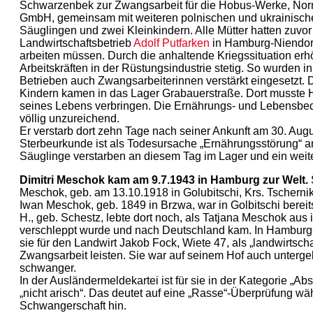
Schwarzenbek zur Zwangsarbeit für die Hobus-Werke, Nor
GmbH, gemeinsam mit weiteren polnischen und ukrainische
Säuglingen und zwei Kleinkindern. Alle Mütter hatten zuvor
Landwirtschaftsbetrieb
Adolf Putfarken
in Hamburg-Niendor
arbeiten müssen. Durch die anhaltende Kriegssituation erh
Arbeitskräften in der Rüstungsindustrie stetig. So wurden i
Betrieben auch Zwangsarbeiterinnen verstärkt eingesetzt. D
Kindern kamen in das Lager Grabauerstraße. Dort musste H
seines Lebens verbringen. Die Ernährungs- und Lebensbed
völlig unzureichend.
Er verstarb dort zehn Tage nach seiner Ankunft am 30. Augu
Sterbeurkunde ist als Todesursache „Ernährungsstörung“ a
Säuglinge verstarben an diesem Tag im Lager und ein weite
Dimitri Meschok kam am 9.7.1943 in Hamburg zur Welt.
Meschok, geb. am 13.10.1918 in Golubitschi, Krs. Tscherniko
Iwan Meschok, geb. 1849 in Brzwa, war in Golbitschi bereits
H., geb. Schestz, lebte dort noch, als Tatjana Meschok aus 
verschleppt wurde und nach Deutschland kam. In Hambur
sie für den Landwirt Jakob Fock, Wiete 47, als „landwirtschaf
Zwangsarbeit leisten. Sie war auf seinem Hof auch untergeb
schwanger.
In der Ausländermeldekartei ist für sie in der Kategorie „
„nicht arisch“. Das deutet auf eine „Rasse“-Überprüfung wä
Schwangerschaft hin.