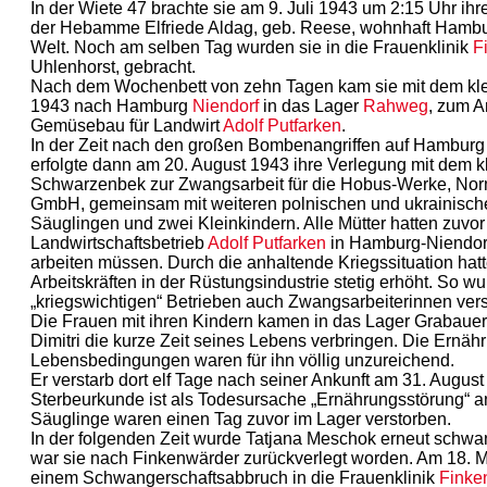
In der Wiete 47 brachte sie am 9. Juli 1943 um 2:15 Uhr ihre
der Hebamme Elfriede Aldag, geb. Reese, wohnhaft Hambu
Welt. Noch am selben Tag wurden sie in die Frauenklinik
F
Uhlenhorst, gebracht.
Nach dem Wochenbett von zehn Tagen kam sie mit dem klein
1943 nach Hamburg
Niendorf
in das Lager
Rahweg
, zum A
Gemüsebau für Landwirt
Adolf Putfarken
.
In der Zeit nach den großen Bombenangriffen auf Hamburg 
erfolgte dann am 20. August 1943 ihre Verlegung mit dem k
Schwarzenbek zur Zwangsarbeit für die Hobus-Werke, Nor
GmbH, gemeinsam mit weiteren polnischen und ukrainische
Säuglingen und zwei Kleinkindern. Alle Mütter hatten zuvor
Landwirtschaftsbetrieb
Adolf Putfarken
in Hamburg-Niendor
arbeiten müssen. Durch die anhaltende Kriegssituation hatt
Arbeitskräften in der Rüstungsindustrie stetig erhöht. So w
„kriegswichtigen“ Betrieben auch Zwangsarbeiterinnen verst
Die Frauen mit ihren Kindern kamen in das Lager Grabauer
Dimitri die kurze Zeit seines Lebens verbringen. Die Ernäh
Lebensbedingungen waren für ihn völlig unzureichend.
Er verstarb dort elf Tage nach seiner Ankunft am 31. August
Sterbeurkunde ist als Todesursache „Ernährungsstörung“ 
Säuglinge waren einen Tag zuvor im Lager verstorben.
In der folgenden Zeit wurde Tatjana Meschok erneut schwan
war sie nach Finkenwärder zurückverlegt worden. Am 18. M
einem Schwangerschaftsabbruch in die Frauenklinik
Finke