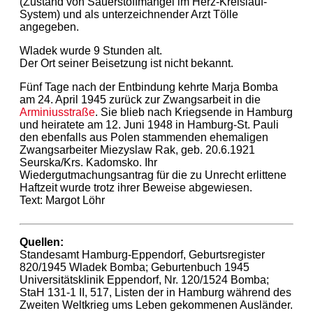
(Zustand von Sauerstoffmangel im Herz-Kreislauf-
System) und als unterzeichnender Arzt Tölle
angegeben.
Wladek wurde 9 Stunden alt.
Der Ort seiner Beisetzung ist nicht bekannt.
Fünf Tage nach der Entbindung kehrte Marja Bomba
am 24. April 1945 zurück zur Zwangsarbeit in die
Arminiusstraße
. Sie blieb nach Kriegsende in Hamburg
und heiratete am 12. Juni 1948 in Hamburg-St. Pauli
den ebenfalls aus Polen stammenden ehemaligen
Zwangsarbeiter Miezyslaw Rak, geb. 20.6.1921
Seurska/Krs. Kadomsko. Ihr
Wiedergutmachungsantrag für die zu Unrecht erlittene
Haftzeit wurde trotz ihrer Beweise abgewiesen.
Text: Margot Löhr
Quellen:
Standesamt Hamburg-Eppendorf, Geburtsregister
820/1945 Wladek Bomba; Geburtenbuch 1945
Universitätsklinik Eppendorf, Nr. 120/1524 Bomba;
StaH 131-1 II, 517, Listen der in Hamburg während des
Zweiten Weltkrieg ums Leben gekommenen Ausländer.