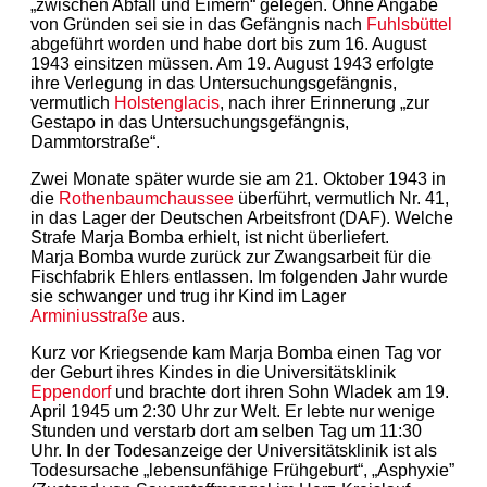
„zwischen Abfall und Eimern“ gelegen. Ohne Angabe
von Gründen sei sie in das Gefängnis nach
Fuhlsbüttel
abgeführt worden und habe dort bis zum 16. August
1943 einsitzen müssen. Am 19. August 1943 erfolgte
ihre Verlegung in das Untersuchungsgefängnis,
vermutlich
Holstenglacis
, nach ihrer Erinnerung „zur
Gestapo in das Untersuchungsgefängnis,
Dammtorstraße“.
Zwei Monate später wurde sie am 21. Oktober 1943 in
die
Rothenbaumchaussee
überführt, vermutlich Nr. 41,
in das Lager der Deutschen Arbeitsfront (DAF). Welche
Strafe Marja Bomba erhielt, ist nicht überliefert.
Marja Bomba wurde zurück zur Zwangsarbeit für die
Fischfabrik Ehlers entlassen. Im folgenden Jahr wurde
sie schwanger und trug ihr Kind im Lager
Arminiusstraße
aus.
Kurz vor Kriegsende kam Marja Bomba einen Tag vor
der Geburt ihres Kindes in die Universitätsklinik
Eppendorf
und brachte dort ihren Sohn Wladek am 19.
April 1945 um 2:30 Uhr zur Welt. Er lebte nur wenige
Stunden und verstarb dort am selben Tag um 11:30
Uhr. In der Todesanzeige der Universitätsklinik ist als
Todesursache „lebensunfähige Frühgeburt“, „Asphyxie”