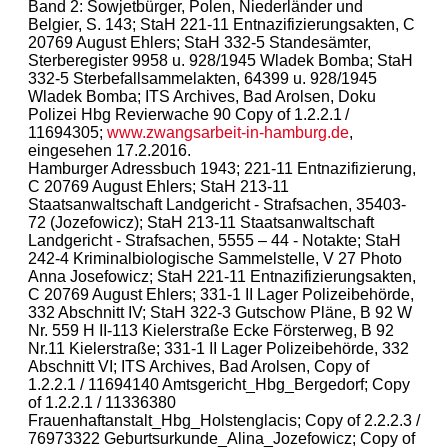
Band 2: Sowjetbürger, Polen, Niederländer und
Belgier, S. 143; StaH 221-11 Entnazifizierungsakten, C
20769 August Ehlers; StaH 332-5 Standesämter,
Sterberegister 9958 u. 928/1945 Wladek Bomba; StaH
332-5 Sterbefallsammelakten, 64399 u. 928/1945
Wladek Bomba; ITS Archives, Bad Arolsen, Doku
Polizei Hbg Revierwache 90 Copy of 1.2.2.1 /
11694305;
www.zwangsarbeit-in-hamburg.de
,
eingesehen 17.2.2016.
Hamburger Adressbuch 1943; 221-11 Entnazifizierung,
C 20769 August Ehlers; StaH 213-11
Staatsanwaltschaft Landgericht - Strafsachen, 35403-
72 (Jozefowicz); StaH 213-11 Staatsanwaltschaft
Landgericht - Strafsachen, 5555 – 44 - Notakte; StaH
242-4 Kriminalbiologische Sammelstelle, V 27 Photo
Anna Josefowicz; StaH 221-11 Entnazifizierungsakten,
C 20769 August Ehlers; 331-1 II Lager Polizeibehörde,
332 Abschnitt IV; StaH 322-3 Gutschow Pläne, B 92 W
Nr. 559 H II-113 Kielerstraße Ecke Försterweg, B 92
Nr.11 Kielerstraße; 331-1 II Lager Polizeibehörde, 332
Abschnitt VI; ITS Archives, Bad Arolsen, Copy of
1.2.2.1 / 11694140 Amtsgericht_Hbg_Bergedorf; Copy
of 1.2.2.1 / 11336380
Frauenhaftanstalt_Hbg_Holstenglacis; Copy of 2.2.2.3 /
76973322 Geburtsurkunde_Alina_Jozefowicz; Copy of