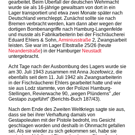
gearbeitet. Beim Überfall der deutschen Wehrmacht
wurde sie als 16-jährige gewaltsam von dort in ein
Lager transportiert und etwa zwei Monate später nach
Deutschland verschleppt. Zunächst sollte sie nach
Bremen verbracht werden, kam dann aber wegen der
dortigen Bombenangriffe nach Hamburg-Langenfelde
und musste als Fabrikarbeiterin bei der Fischräucherei
Eduard Ehlers & Sohn,
Arminiusstraße
2, Zwangsarbeit
leisten. Sie war im Lager Elbstraße 25/26 (heute
Neanderstraße
) in der Hamburger
Neustadt
untergebracht.
Acht Tage nach der Ausbombung des Lagers wurde sie
am 30. Juli 1943 zusammen mit Anna Jozefowicz, die
ebenfalls seit dem 11. Juli 1942 als Zwangsarbeiterin
in der Fischräucherei Ehlers gearbeitet hatte und wie
sie aus Lodz stammte, von der Polizei Hamburg-
Stellingen, Revierwache 90, „wegen Plünderns” „der
Gestapo zugeführt” (Berichts-Buch 187/43).
Nach dem Ende des Zweiten Weltkriegs sagte sie aus,
dass sie bei ihrer Verhaftung damals von
Gestapoleuten mit der Pistole bedroht, ins Gesicht
geschlagen worden und deshalb in Ohnmacht gefallen
sei. Als sie wieder zu sich gekommen sei, habe sie