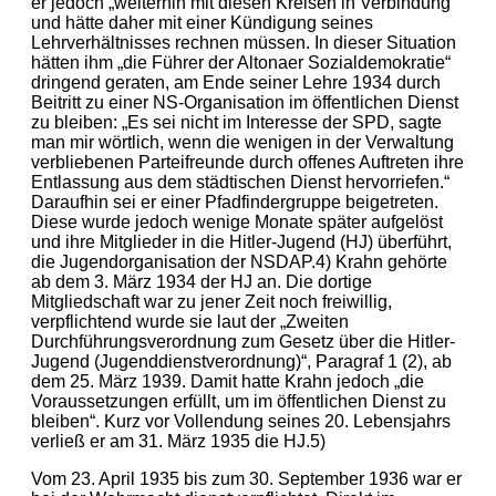
er jedoch „weiterhin mit diesen Kreisen in Verbindung“
und hätte daher mit einer Kündigung seines
Lehrverhältnisses rechnen müssen. In dieser Situation
hätten ihm „die Führer der Altonaer Sozialdemokratie“
dringend geraten, am Ende seiner Lehre 1934 durch
Beitritt zu einer NS-Organisation im öffentlichen Dienst
zu bleiben: „Es sei nicht im Interesse der SPD, sagte
man mir wörtlich, wenn die wenigen in der Verwaltung
verbliebenen Parteifreunde durch offenes Auftreten ihre
Entlassung aus dem städtischen Dienst hervorriefen.“
Daraufhin sei er einer Pfadfindergruppe beigetreten.
Diese wurde jedoch wenige Monate später aufgelöst
und ihre Mitglieder in die Hitler-Jugend (HJ) überführt,
die Jugendorganisation der NSDAP.4) Krahn gehörte
ab dem 3. März 1934 der HJ an. Die dortige
Mitgliedschaft war zu jener Zeit noch freiwillig,
verpflichtend wurde sie laut der „Zweiten
Durchführungsverordnung zum Gesetz über die Hitler-
Jugend (Jugenddienstverordnung)“, Paragraf 1 (2), ab
dem 25. März 1939. Damit hatte Krahn jedoch „die
Voraussetzungen erfüllt, um im öffentlichen Dienst zu
bleiben“. Kurz vor Vollendung seines 20. Lebensjahrs
verließ er am 31. März 1935 die HJ.5)
Vom 23. April 1935 bis zum 30. September 1936 war er