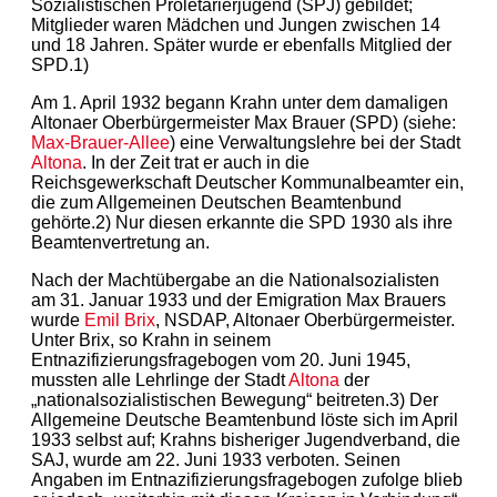
Sozialistischen Proletarierjugend (SPJ) gebildet;
Mitglieder waren Mädchen und Jungen zwischen 14
und 18 Jahren. Später wurde er ebenfalls Mitglied der
SPD.1)
Am 1. April 1932 begann Krahn unter dem damaligen
Altonaer Oberbürgermeister Max Brauer (SPD) (siehe:
Max-Brauer-Allee
) eine Verwaltungslehre bei der Stadt
Altona
. In der Zeit trat er auch in die
Reichsgewerkschaft Deutscher Kommunalbeamter ein,
die zum Allgemeinen Deutschen Beamtenbund
gehörte.2) Nur diesen erkannte die SPD 1930 als ihre
Beamtenvertretung an.
Nach der Machtübergabe an die Nationalsozialisten
am 31. Januar 1933 und der Emigration Max Brauers
wurde
Emil Brix
, NSDAP, Altonaer Oberbürgermeister.
Unter Brix, so Krahn in seinem
Entnazifizierungsfragebogen vom 20. Juni 1945,
mussten alle Lehrlinge der Stadt
Altona
der
„nationalsozialistischen Bewegung“ beitreten.3) Der
Allgemeine Deutsche Beamtenbund löste sich im April
1933 selbst auf; Krahns bisheriger Jugendverband, die
SAJ, wurde am 22. Juni 1933 verboten. Seinen
Angaben im Entnazifizierungsfragebogen zufolge blieb