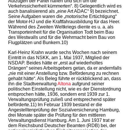
Aufzügen der Partei halfen und sich um die
Verkehrssicherheit kümmerten“. 8) Gelegentlich wird es
auch banalisierend als „eine Art ADAC“ 9) bezeichnet.
Seine Aufgaben waren die „motorische Ertüchtigung“
der Motor-HJ und die Kraftfahrausbildung für das Heer.
Während des Zweiten Weltkriegs diente es u. a. als
Transporteinheit für die Organisation Todt beim Bau
des Westwalls und für die Wehrmacht beim Bau von
Flugplätzen und Bunkern.10)
Karl-Heinz Krahn wurde sechs Wochen nach seinem
Eintritt in das NSKK, am 1. Mai 1937, Mitglied der
NSDAP. Beides hätte er „erst auf wiederholtes
Drängen“ seines Arbeitsgebers getan, da er andernfalls
„nie mit einer Anstellung bzw. Beförderung zu rechnen
gehabt hätte“. Als Beleg führte er rückblickend an, dass
ihn die Stadtverwaltung
Altona
aufgrund seiner
politischen Einstellung nicht, wie es der Dienstordnung
entsprochen hätte, 1936, sondern erst 1939 zur 1.
Verwaltungsprüfung zuließ und entsprechend später
beförderte.11) Im Februar 1939 bestand er die
Angestelltenprüfung der Sozialversicherung Hamburg,
drei Monate später die Prüfung für den mittleren
Verwaltungsdienst Hamburg. Am 1. Juni 1937 trat er
dem Reichsbund Deutscher Beamten (RDB) bei, der