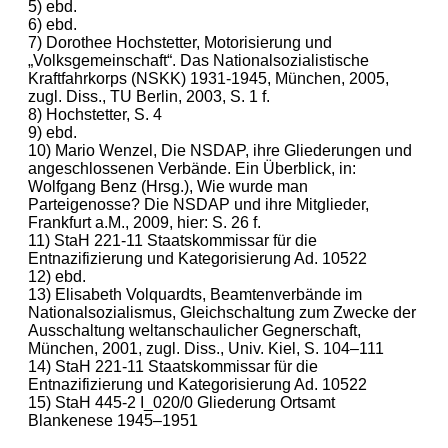
5) ebd.
6) ebd.
7) Dorothee Hochstetter, Motorisierung und
„Volksgemeinschaft“. Das Nationalsozialistische
Kraftfahrkorps (NSKK) 1931-1945, München, 2005,
zugl. Diss., TU Berlin, 2003, S. 1 f.
8) Hochstetter, S. 4
9) ebd.
10) Mario Wenzel, Die NSDAP, ihre Gliederungen und
angeschlossenen Verbände. Ein Überblick, in:
Wolfgang Benz (Hrsg.), Wie wurde man
Parteigenosse? Die NSDAP und ihre Mitglieder,
Frankfurt a.M., 2009, hier: S. 26 f.
11) StaH 221-11 Staatskommissar für die
Entnazifizierung und Kategorisierung Ad. 10522
12) ebd.
13) Elisabeth Volquardts, Beamtenverbände im
Nationalsozialismus, Gleichschaltung zum Zwecke der
Ausschaltung weltanschaulicher Gegnerschaft,
München, 2001, zugl. Diss., Univ. Kiel, S. 104–111
14) StaH 221-11 Staatskommissar für die
Entnazifizierung und Kategorisierung Ad. 10522
15) StaH 445-2 I_020/0 Gliederung Ortsamt
Blankenese 1945–1951