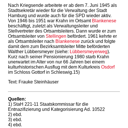
Nach Kriegsende arbeitete er ab dem 7. Juni 1945 als
Stadtsekretär wieder für die Verwaltung der Stadt
Hamburg und wurde auch für die SPD wieder aktiv.
Von 1946 bis 1951 war Krahn im Ortsamt
Blankenese
beschäftigt, zuletzt als Verwaltungsleiter und
Stellvertreter des Ortsamtsleiters. Dann wurde er zum
Ortsamtsleiter von
Stellingen
befördert. 1961 kehrte er
als Ortsamtsleiter nach
Blankenese
zurück und folgte
damit dem zum Bezirksamtsleiter Mitte beförderten
Walther Lübbersmeyer (siehe:
Lübbersmeyerweg
).
Kurz nach seiner Pensionierung 1980 starb Krahn
unerwartet im Alter von nur 66 Jahren bei einem
kulturhistorischen Ausflug mit dem Kulturkreis
Osdorf
im Schloss Gottorf in Schleswig.15)
Text: Frauke Steinhäuser
Quellen:
1) StaH 221-11 Staatskommissar für die
Entnazifizierung und Kategorisierung Ad. 10522
2) ebd.
3) ebd.
4) ebd.