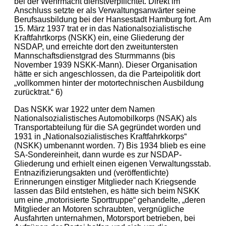
bei der Wehrmacht dienstverpflichtet. Direkt im
Anschluss setzte er als Verwaltungsanwärter seine
Berufsausbildung bei der Hansestadt Hamburg fort. Am
15. März 1937 trat er in das Nationalsozialistische
Kraftfahrtkorps (NSKK) ein, eine Gliederung der
NSDAP, und erreichte dort den zweituntersten
Mannschaftsdienstgrad des Sturmmanns (bis
November 1939 NSKK-Mann). Dieser Organisation
hätte er sich angeschlossen, da die Parteipolitik dort
„vollkommen hinter der motortechnischen Ausbildung
zurücktrat.“ 6)
Das NSKK war 1922 unter dem Namen
Nationalsozialistisches Automobilkorps (NSAK) als
Transportabteilung für die SA gegründet worden und
1931 in „Nationalsozialistisches Kraftfahrkkorps“
(NSKK) umbenannt worden. 7) Bis 1934 blieb es eine
SA-Sondereinheit, dann wurde es zur NSDAP-
Gliederung und erhielt einen eigenen Verwaltungsstab.
Entnazifizierungsakten und (veröffentlichte)
Erinnerungen einstiger Mitglieder nach Kriegsende
lassen das Bild entstehen, es hätte sich beim NSKK
um eine „motorisierte Sporttruppe“ gehandelte, „deren
Mitglieder an Motoren schraubten, vergnügliche
Ausfahrten unternahmen, Motorsport betrieben, bei