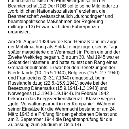
nationalsozialistischen Einheitsorganisation der
Beamtenschaft.12) Der RDB sollte seine Mitglieder zu
„vorbildlichen Nationalsozialisten" erziehen, die
Beamtenschaft weltanschaulich „durchdringen“ und
beamtenpolitische Maßnahmen der Regierung
mittragen.13) Er war nach dem Führerprinzip
organisiert.
Am 26. August 1939 wurde Karl-Heinz Krahn im Zuge
der Mobilmachung als Soldat eingezogen, sechs Tage
später marschierte die Wehrmacht in Polen ein und der
Zweite Weltkrieg begann. Bis zum 30. Mai 1945 war er
Soldat der Infanterie und hatte zuletzt den Rang eines
Grenadierleutnants. Er war bei den Besetzungen der
Niederlande (10.-15.5.1940), Belgiens (15.5.-2.7.1940)
und Frankreichs (2.-31.7.1940) eingesetzt, beim
Russlandfeldzug (22.6.-15.9.1941) sowie bei der
Besetzung Dänemarks (15.9.1941-1.3.1943) und
Norwegens (1.3.1943-1.9.1944). Im Februar 1942
bekam er das Kriegsverdienstkreuz II. Klasse wegen
„guter Verwaltungsarbeit in der Kompanie". Während
seiner Einsätze für die Wehrmacht bestand er am 24.
März 1943 die Prüfung für den gehobenen Dienst und
am 2. September 1944 die Begabtenprüfung für die
Zulassung zum Studium in Oslo.14)