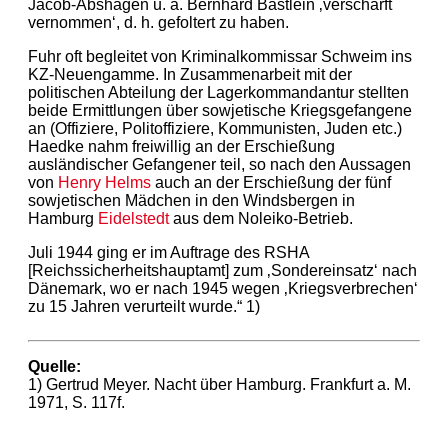
Jacob-Abshagen u. a. Bernhard Bästlein ‚verschärft
vernommen‘, d. h. gefoltert zu haben.
Fuhr oft begleitet von Kriminalkommissar Schweim ins
KZ-Neuengamme. In Zusammenarbeit mit der
politischen Abteilung der Lagerkommandantur stellten
beide Ermittlungen über sowjetische Kriegsgefangene
an (Offiziere, Politoffiziere, Kommunisten, Juden etc.)
Haedke nahm freiwillig an der Erschießung
ausländischer Gefangener teil, so nach den Aussagen
von
Henry Helms
auch an der Erschießung der fünf
sowjetischen Mädchen in den Windsbergen in
Hamburg
Eidelstedt
aus dem Noleiko-Betrieb.
Juli 1944 ging er im Auftrage des RSHA
[Reichssicherheitshauptamt] zum ‚Sondereinsatz‘ nach
Dänemark, wo er nach 1945 wegen ‚Kriegsverbrechen‘
zu 15 Jahren verurteilt wurde.“ 1)
Quelle:
1) Gertrud Meyer. Nacht über Hamburg. Frankfurt a. M.
1971, S. 117f.