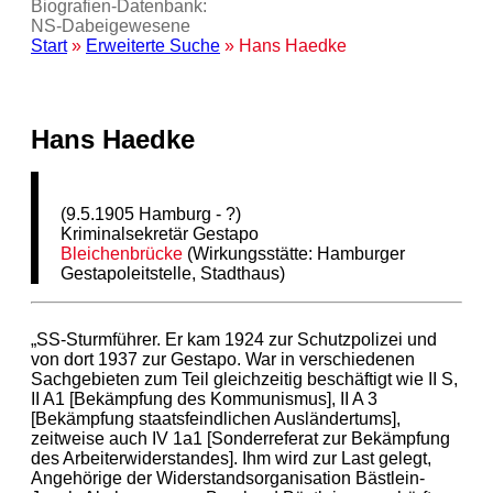
Biografien-Datenbank:
NS‑Dabeigewesene
Start
»
Erweiterte Suche
» Hans Haedke
Hans Haedke
(9.5.1905 Hamburg - ?)
Kriminalsekretär Gestapo
Bleichenbrücke
(Wirkungsstätte: Hamburger
Gestapoleitstelle, Stadthaus)
„SS-Sturmführer. Er kam 1924 zur Schutzpolizei und
von dort 1937 zur Gestapo. War in verschiedenen
Sachgebieten zum Teil gleichzeitig beschäftigt wie II S,
II A1 [Bekämpfung des Kommunismus], II A 3
[Bekämpfung staatsfeindlichen Ausländertums],
zeitweise auch IV 1a1 [Sonderreferat zur Bekämpfung
des Arbeiterwiderstandes]. Ihm wird zur Last gelegt,
Angehörige der Widerstandsorganisation Bästlein-