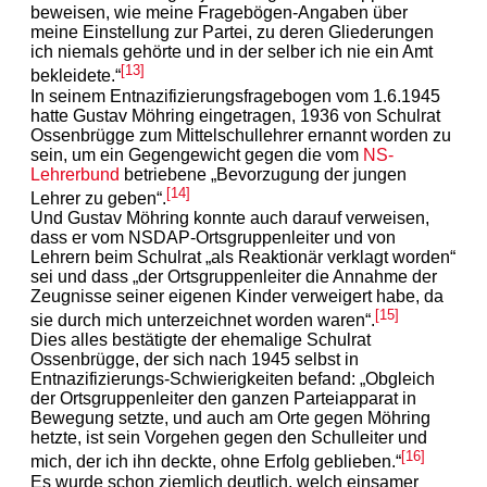
beweisen, wie meine Fragebögen-Angaben über
meine Einstellung zur Partei, zu deren Gliederungen
ich niemals gehörte und in der selber ich nie ein Amt
[13]
bekleidete.“
In seinem Entnazifizierungsfragebogen vom 1.6.1945
hatte Gustav Möhring eingetragen, 1936 von Schulrat
Ossenbrügge zum Mittelschullehrer ernannt worden zu
sein, um ein Gegengewicht gegen die vom
NS-
Lehrerbund
betriebene „Bevorzugung der jungen
[14]
Lehrer zu geben“.
Und Gustav Möhring konnte auch darauf verweisen,
dass er vom NSDAP-Ortsgruppenleiter und von
Lehrern beim Schulrat „als Reaktionär verklagt worden“
sei und dass „der Ortsgruppenleiter die Annahme der
Zeugnisse seiner eigenen Kinder verweigert habe, da
[15]
sie durch mich unterzeichnet worden waren“.
Dies alles bestätigte der ehemalige Schulrat
Ossenbrügge, der sich nach 1945 selbst in
Entnazifizierungs-Schwierigkeiten befand: „Obgleich
der Ortsgruppenleiter den ganzen Parteiapparat in
Bewegung setzte, und auch am Orte gegen Möhring
hetzte, ist sein Vorgehen gegen den Schulleiter und
[16]
mich, der ich ihn deckte, ohne Erfolg geblieben.“
Es wurde schon ziemlich deutlich, welch einsamer