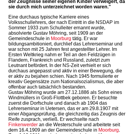
der Zeugnisse seiner eigenen Kinder verweigert, da
sie durch mich unterzeichnet worden waren.“
Eine durchaus typische Karriere eines
Volksschullehrers, der nach Eintritt in die NSDAP im
Sommer 1933 zum Schulleiter ernannt wurde,
absolvierte Gustav Möhring, seit 1909 an der
Gemeindeschule in
Moorburg
tätig. Er war
bildungsambitioniert, durchlief das Lehrerseminar und
war schon mit 25 Jahren fest angestellter Lehrer. Im
Ersten Weltkrieg nahm er Teil an den Feldzügen in
Flandern, Frankreich und Russland, zuletzt zum
Leutnant befördert. In der NS-Zeit verhielt er sich
durchaus angepasst und aktiv in einer Bewegung, die
er aktiv zu bejahen schien. Nach 1945 formulierte er
kreativ Gegensätze zum Nationalsozialismus, die aber
offenbar auch tatsächlich bestanden.
Gustav Möhring wurde am 27.12.1886 als Sohn eines
Windmüllers in Groß-Flottbek geboren. Er besuchte
zuerst die Dorfschule und danach ab 1904 das
Lehrerseminar in Uetersen, das er am 29.8.1907 mit
einer Abgangsprüfung, die gleichzeitig das Zeugnis der
Reife zusprach, verließ. Er wechselte nach
Finkenwerder
an die Westerschule und arbeitete seit
dem 16.4.1909 an der Gemeindeschule in
Moorburg
.