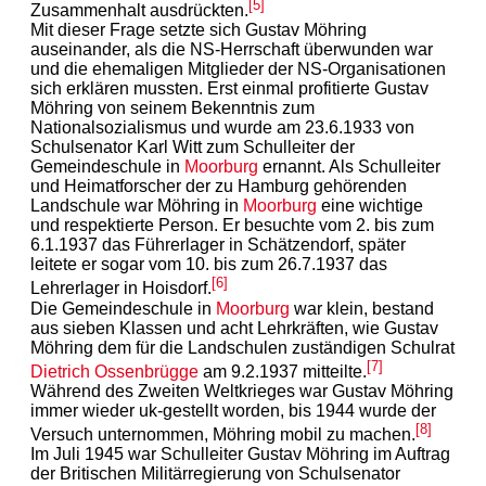
[5]
Zusammenhalt ausdrückten.
Mit dieser Frage setzte sich Gustav Möhring
auseinander, als die NS-Herrschaft überwunden war
und die ehemaligen Mitglieder der NS-Organisationen
sich erklären mussten. Erst einmal profitierte Gustav
Möhring von seinem Bekenntnis zum
Nationalsozialismus und wurde am 23.6.1933 von
Schulsenator Karl Witt zum Schulleiter der
Gemeindeschule in
Moorburg
ernannt. Als Schulleiter
und Heimatforscher der zu Hamburg gehörenden
Landschule war Möhring in
Moorburg
eine wichtige
und respektierte Person. Er besuchte vom 2. bis zum
6.1.1937 das Führerlager in Schätzendorf, später
leitete er sogar vom 10. bis zum 26.7.1937 das
[6]
Lehrerlager in Hoisdorf.
Die Gemeindeschule in
Moorburg
war klein, bestand
aus sieben Klassen und acht Lehrkräften, wie Gustav
Möhring dem für die Landschulen zuständigen Schulrat
[7]
Dietrich Ossenbrügge
am 9.2.1937 mitteilte.
Während des Zweiten Weltkrieges war Gustav Möhring
immer wieder uk-gestellt worden, bis 1944 wurde der
[8]
Versuch unternommen, Möhring mobil zu machen.
Im Juli 1945 war Schulleiter Gustav Möhring im Auftrag
der Britischen Militärregierung von Schulsenator