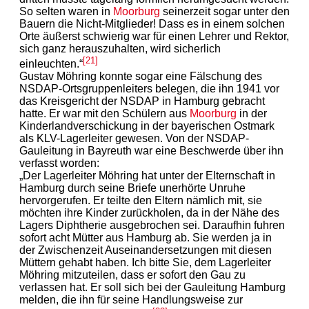
So selten waren in
Moorburg
seinerzeit sogar unter den
Bauern die Nicht-Mitglieder! Dass es in einem solchen
Orte äußerst schwierig war für einen Lehrer und Rektor,
sich ganz herauszuhalten, wird sicherlich
[21]
einleuchten.“
Gustav Möhring konnte sogar eine Fälschung des
NSDAP-Ortsgruppenleiters belegen, die ihn 1941 vor
das Kreisgericht der NSDAP in Hamburg gebracht
hatte. Er war mit den Schülern aus
Moorburg
in der
Kinderlandverschickung in der bayerischen Ostmark
als KLV-Lagerleiter gewesen. Von der NSDAP-
Gauleitung in Bayreuth war eine Beschwerde über ihn
verfasst worden:
„Der Lagerleiter Möhring hat unter der Elternschaft in
Hamburg durch seine Briefe unerhörte Unruhe
hervorgerufen. Er teilte den Eltern nämlich mit, sie
möchten ihre Kinder zurückholen, da in der Nähe des
Lagers Diphtherie ausgebrochen sei. Daraufhin fuhren
sofort acht Mütter aus Hamburg ab. Sie werden ja in
der Zwischenzeit Auseinandersetzungen mit diesen
Müttern gehabt haben. Ich bitte Sie, dem Lagerleiter
Möhring mitzuteilen, dass er sofort den Gau zu
verlassen hat. Er soll sich bei der Gauleitung Hamburg
melden, die ihn für seine Handlungsweise zur