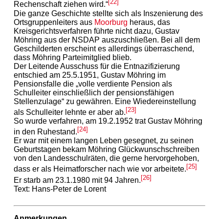
[22]
Rechenschaft ziehen wird.“
Die ganze Geschichte stellte sich als Inszenierung des
Ortsgruppenleiters aus
Moorburg
heraus, das
Kreisgerichtsverfahren führte nicht dazu, Gustav
Möhring aus der NSDAP auszuschließen. Bei all dem
Geschilderten erscheint es allerdings überraschend,
dass Möhring Parteimitglied blieb.
Der Leitende Ausschuss für die Entnazifizierung
entschied am 25.5.1951, Gustav Möhring im
Pensionsfalle die „volle verdiente Pension als
Schulleiter einschließlich der pensionsfähigen
Stellenzulage“ zu gewähren. Eine Wiedereinstellung
[23]
als Schulleiter lehnte er aber ab.
So wurde verfahren, am 19.2.1952 trat Gustav Möhring
[24]
in den Ruhestand.
Er war mit einem langen Leben gesegnet, zu seinen
Geburtstagen bekam Möhring Glückwunschschreiben
von den Landesschulräten, die gerne hervorgehoben,
[25]
dass er als Heimatforscher nach wie vor arbeitete.
[26]
Er starb am 23.1.1980 mit 94 Jahren.
Text: Hans-Peter de Lorent
Anmerkungen