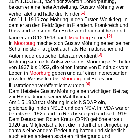
Zum 1.10.1911, nach der zweiten Lehrerprüfung,
bekam er eine feste Anstellung. Gustav Möhring war
[1]
verheiratet und hatte drei Kinder.
Am 11.1.1916 zog Möhring in den Ersten Weltkrieg, in
dem er an den Feldzügen in Flandern, Frankreich und
Russland teilnahm. Am Ende zum Leutnant befördert,
[2]
kam er am 8.12.1918 nach
Moorburg
zurück.
In
Moorburg
machte sich Gustav Möhring neben seiner
Schulmeister-Tätigkeit auch als Heimatforscher und
[3]
Autor niederdeutscher Literatur verdient.
Möhring sammelte Aufsätze seiner Moorburger Schüler
von 1937 bis 1952, die einen intensiven Eindruck vom
Leben in
Moorburg
geben und auf einer interessanten
privaten Webseite über
Moorburg
mit Fotos und
[4]
Illustrationen veröffentlicht wurden.
Damit leistete Gustav Möhring einen wichtigen Beitrag
zur Heimatkunde seiner Wahlheimat.
Am 1.5.1933 trat Möhring in die NSDAP ein,
gleichzeitig in den NSLB und den NSV. Im VDA war er
bereits seit 1925 und im Reichskriegerbund seit 1919.
Dem Deutschen Roten Kreuz (DRK) gehörte er seit
1920 an, Mitgliedschaften, die in dörflicher Umgebung
damals eine andere Bedeutung hatten und sicherlich
auch einen anderen sozialen Hintergrund und