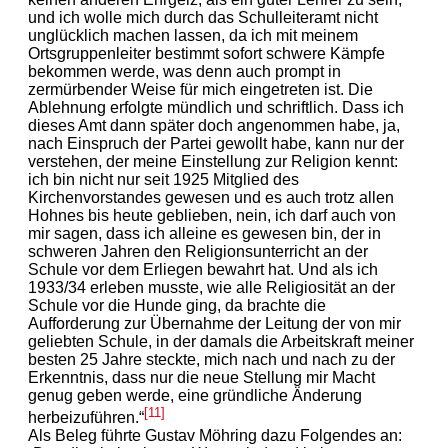
und ich wolle mich durch das Schulleiteramt nicht
unglücklich machen lassen, da ich mit meinem
Ortsgruppenleiter bestimmt sofort schwere Kämpfe
bekommen werde, was denn auch prompt in
zermürbender Weise für mich eingetreten ist. Die
Ablehnung erfolgte mündlich und schriftlich. Dass ich
dieses Amt dann später doch angenommen habe, ja,
nach Einspruch der Partei gewollt habe, kann nur der
verstehen, der meine Einstellung zur Religion kennt:
ich bin nicht nur seit 1925 Mitglied des
Kirchenvorstandes gewesen und es auch trotz allen
Hohnes bis heute geblieben, nein, ich darf auch von
mir sagen, dass ich alleine es gewesen bin, der in
schweren Jahren den Religionsunterricht an der
Schule vor dem Erliegen bewahrt hat. Und als ich
1933/34 erleben musste, wie alle Religiosität an der
Schule vor die Hunde ging, da brachte die
Aufforderung zur Übernahme der Leitung der von mir
geliebten Schule, in der damals die Arbeitskraft meiner
besten 25 Jahre steckte, mich nach und nach zu der
Erkenntnis, dass nur die neue Stellung mir Macht
genug geben werde, eine gründliche Änderung
[11]
herbeizuführen.“
Als Beleg führte Gustav Möhring dazu Folgendes an: