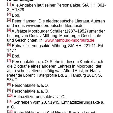
[1]
Alle Angaben laut seiner Personalakte, StA HH, 361-
3_A 1829
[2]
Ebd.
[3]
Peter Hansen: Die niederdeutsche Literatur. Autoren
und mehr: www.niederdeutsche-literatur.de
[4]
Aufsätze Moorburger Schüler (1937–1952) unter der
Leitung von Gustav Möhring. Moorburger Geschichte
und Geschichten, in:
www.hamburg-moorburg.de
[5]
Entnazifizierungsakte Möhring, StA HH, 221-11_Ed
1477
[6]
Ebd.
[7]
Personalakte a. a. O. Siehe in diesem Kontext auch
die Biografie eines anderen Lehrers in Moorburg, der
auch schriftstellerisch tätig war, Alfred Aust, in: Hans-
Peter de Lorent: Täterprofile Bd. 2, Hamburg 2017, S.
534 ff.
[8]
Personalakte a. a. O.
[9]
Personalakte a. a. O.
[10]
Entnazifizierungsakte a. a. O.
[11]
Schreiben vom 20.7.1945, Entnazifizierungsakte a.
a. O.
[12]
Siehe Bibliografie Karl Himstedt, in: de Lorent