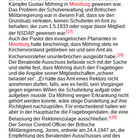
Kämpfer Gustav Möhring in
Moorburg
gewesen war.
Das Problem der Schulverwaltung und Britischen
Militärregierung war in diesem Fall, dass sie den
Grundsatz vertraten, keinen Schulleiter im Amt zu
behalten, der zum 1.5.1933 oder sogar davor Mitglied
[17]
der NSDAP gewesen war.
Auch der Pastor des evangelischen Pfarramtes in
Moorburg
hatte bescheinigt, dass Möhring stets im
Kirchenvorstand geblieben sei und sein Amt als
[18]
Kirchenvorsteher ununterbrochen ausgeübt habe.
Der Beratende Ausschuss befasste sich mit der Sache
und stellte fest, dass Möhring durch den Fragebogen
und die Angabe seiner Mitgliedschaften „schwer
belastet sei“. „Er hätte das Amt eines Rektors nicht
annehmen dürfen, falls, wie es heißt, sein Vorgänger
gegen eigenen Willen die Schulleitung aufgab oder
aufgeben musste. Da Möhring wegen Erkrankung nicht
gehört werden konnte, wäre obige Darstellung auf ihre
Richtigkeit nachzuprüfen. Für entscheidend halten wir
aber in der Hauptsache die Fragebogendaten, die eine
[19]
Belassung der Rektorenzulage ausschließen.“
Der Senior Controll Officer der Britische
Militärregierung, Jones, ordnete am 24.4.1947 an, die
Empfehlung des Beratenden Ausschusses und des