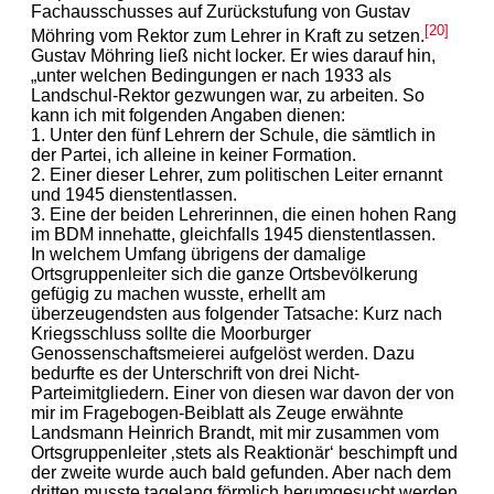
Fachausschusses auf Zurückstufung von Gustav
[20]
Möhring vom Rektor zum Lehrer in Kraft zu setzen.
Gustav Möhring ließ nicht locker. Er wies darauf hin,
„unter welchen Bedingungen er nach 1933 als
Landschul-Rektor gezwungen war, zu arbeiten. So
kann ich mit folgenden Angaben dienen:
1. Unter den fünf Lehrern der Schule, die sämtlich in
der Partei, ich alleine in keiner Formation.
2. Einer dieser Lehrer, zum politischen Leiter ernannt
und 1945 dienstentlassen.
3. Eine der beiden Lehrerinnen, die einen hohen Rang
im BDM innehatte, gleichfalls 1945 dienstentlassen.
In welchem Umfang übrigens der damalige
Ortsgruppenleiter sich die ganze Ortsbevölkerung
gefügig zu machen wusste, erhellt am
überzeugendsten aus folgender Tatsache: Kurz nach
Kriegsschluss sollte die Moorburger
Genossenschaftsmeierei aufgelöst werden. Dazu
bedurfte es der Unterschrift von drei Nicht-
Parteimitgliedern. Einer von diesen war davon der von
mir im Fragebogen-Beiblatt als Zeuge erwähnte
Landsmann Heinrich Brandt, mit mir zusammen vom
Ortsgruppenleiter ‚stets als Reaktionär‘ beschimpft und
der zweite wurde auch bald gefunden. Aber nach dem
dritten musste tagelang förmlich herumgesucht werden.