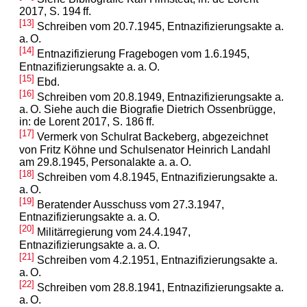
2017, S. 194 ff.
[13]
Schreiben vom 20.7.1945, Entnazifizierungsakte a.
a. O.
[14]
Entnazifizierung Fragebogen vom 1.6.1945,
Entnazifizierungsakte a. a. O.
[15]
Ebd.
[16]
Schreiben vom 20.8.1949, Entnazifizierungsakte a.
a. O. Siehe auch die Biografie Dietrich Ossenbrügge,
in: de Lorent 2017, S. 186 ff.
[17]
Vermerk von Schulrat Backeberg, abgezeichnet
von Fritz Köhne und Schulsenator Heinrich Landahl
am 29.8.1945, Personalakte a. a. O.
[18]
Schreiben vom 4.8.1945, Entnazifizierungsakte a.
a. O.
[19]
Beratender Ausschuss vom 27.3.1947,
Entnazifizierungsakte a. a. O.
[20]
Militärregierung vom 24.4.1947,
Entnazifizierungsakte a. a. O.
[21]
Schreiben vom 4.2.1951, Entnazifizierungsakte a.
a. O.
[22]
Schreiben vom 28.8.1941, Entnazifizierungsakte a.
a. O.