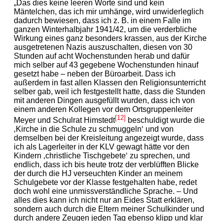
„Das dies keine leeren Worte sind und kein
Mäntelchen, das ich mir umhänge, wird unwiderleglich
dadurch bewiesen, dass ich z. B. in einem Falle im
ganzen Winterhalbjahr 1941/42, um die verderbliche
Wirkung eines ganz besonders krassen, aus der Kirche
ausgetretenen Nazis auszuschalten, diesen von 30
Stunden auf acht Wochenstunden herab und dafür
mich selber auf 43 gegebene Wochenstunden hinauf
gesetzt habe – neben der Büroarbeit. Dass ich
außerdem in fast allen Klassen den Religionsunterricht
selber gab, weil ich festgestellt hatte, dass die Stunden
mit anderen Dingen ausgefüllt wurden, dass ich von
einem anderen Kollegen vor dem Ortsgruppenleiter
[12]
Meyer und Schulrat Himstedt
beschuldigt wurde die
‚Kirche in die Schule zu schmuggeln‘ und von
demselben bei der Kreisleitung angezeigt wurde, dass
ich als Lagerleiter in der KLV gewagt hätte vor den
Kindern ‚christliche Tischgebete‘ zu sprechen, und
endlich, dass ich bis heute trotz der verblüfften Blicke
der durch die HJ verseuchten Kinder an meinem
Schulgebete vor der Klasse festgehalten habe, redet
doch wohl eine unmissverständliche Sprache. – Und
alles dies kann ich nicht nur an Eides Statt erklären,
sondern auch durch die Eltern meiner Schulkinder und
durch andere Zeugen jeden Tag ebenso klipp und klar