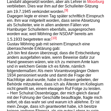
Landahl abgesetzt worden, aber als Lehrer in
Moorburg
verblieben. Dies war ihm auf der Schulleiter-Sitzung
[9]
am 19.7.1945 verkündet worden.
Dagegen legte er einen Tag später schriftlich Einspruch
ein. Ihm war mitgeteilt worden, dass seine Absetzung
als Schulleiter, wie in allen anderen Fällen von
Hamburger Schulleitern ebenfalls, ausgesprochen
worden war, weil Möhring der NSDAP bereits am
[10]
1.5.1933 beigetreten war.
Gustav Möhring gab mit seinem Einspruch eine
überraschende Erklärung gab:
„Ich bin fest davon überzeugt, dass die Entscheidung
anders ausgefallen wäre, wenn Beweise dafür zur
Hand gewesen wären, wie ich zu meinem Amte kam
und in welchem Geiste ich es führte, nämlich
folgendermaßen: Als mein Voramtsvorgänger Ostern
1934 pensioniert wurde und damit die Frage der
Nachfolge akut wurde, habe ich diesen gebeten, der
Behörde mitzuteilen, dass ich als Ältester im Kollegium
nicht gewillt sei, einem etwaigen Ruf Folge zu leisten.
– Herr Schulrat Ossenbrügge, der mich gleich darauf
mit der Führung der Geschäfte beauftragte, fragte mich
sofort, ob das wahr sei und warum ich ablehne. Er ist
mein Zeuge, dass ich geantwortet habe, ich besitze
keinen anderen Ehrgeiz, als ein guter Lehrer zu sein,