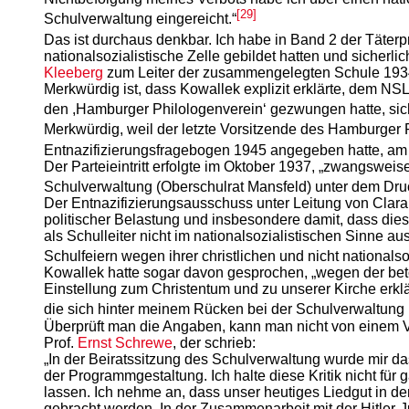
[29]
Schulverwaltung eingereicht.“
Das ist durchaus denkbar. Ich habe in Band 2 der Täterp
nationalsozialistische Zelle gebildet hatten und sicher
Kleeberg
zum Leiter der zusammengelegten Schule 1934 k
Merkwürdig ist, dass Kowallek explizit erklärte, dem NS
den ,Hamburger Philologenverein‘ gezwungen hatte, sic
Merkwürdig, weil der letzte Vorsitzende des Hamburger 
Entnazifizierungsfragebogen 1945 angegeben hatte, am
Der Parteieintritt erfolgte im Oktober 1937, „zwangswei
Schulverwaltung (Oberschulrat Mansfeld) unter dem Dru
Der Entnazifizierungsausschuss unter Leitung von Clara
politischer Belastung und insbesondere damit, dass die
als Schulleiter nicht im nationalsozialistischen Sinne 
Schulfeiern wegen ihrer christlichen und nicht nationalso
Kowallek hatte sogar davon gesprochen, „wegen der beton
Einstellung zum Christentum und zu unserer Kirche erklärt
die sich hinter meinem Rücken bei der Schulverwaltung
Überprüft man die Angaben, kann man nicht von einem V
Prof.
Ernst Schrewe
, der schrieb:
„In der Beiratssitzung des Schulverwaltung wurde mir da
der Programmgestaltung. Ich halte diese Kritik nicht fü
lassen. Ich nehme an, dass unser heutiges Liedgut in de
gebracht werden. In der Zusammenarbeit mit der Hitler-