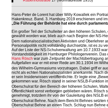
Rübenhofstraße
17 (Wohnadresse 1955)
Hans-Peter de Lorent hat über Willy Kowallek ein Portra
Hakenkreuz. Band. 3. Hamburg 2019 erschienen und im Inf
„Die Führung der Behörde hat eine durch parlament
Ein großer Teil der Schulleiter an den höheren Schulen,
gewählt worden war, blieb auch nach Beginn der NS-Herr
Dem nationalsozialistischen Aktivisten und Oberlehre
Personalpolitik nicht vollständig durchsetzte, ist es z
Auf der Liste der NS-Schulverwaltung am 10.7.1933 war a
Vorstandstätigkeit im Hamburger Philologenverein. Das 
Hans Rösch
war zum Zeitpunkt der Machtübertragung an 
Aufgefallen war er mit einer Rede am 30.1.1934 im Wilh
des Wilhelm-Gymnasiums vorzutragen. Dabei griff er auc
nicht als echten Nationalsozialisten anerkannte. Nach d
er sein Insiderwissen veröffentlichte. Er legte eine „Be
gekommen war. Rösch stand in seiner NSLB-Funktion in 
Oberschulrat für den Bereich der höheren Schulen, Wal
Öffentlichkeit sonst verborgen geblieben wären. Rösch 
genehmigt, trotzdem ihr von der Gauleitung des NSLB ein
Oberschulrat Behne. Nach dem Bericht Behnes setzten 
Oberschulrat Behne an einen Tisch. Schlug nun Behne ei