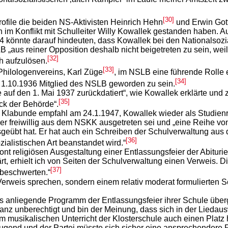
[30]
rofile die beiden NS-Aktivisten Heinrich Hehn
und Erwin Got
lich im Konflikt mit Schulleiter Willy Kowallek gestanden haben
önnte darauf hindeuten, dass Kowallek bei den Nationalsozial
LB „aus reiner Opposition deshalb nicht beigetreten zu sein, w
[32]
h aufzulösen.
[33]
Philologenvereins, Karl Züge
, im NSLB eine führende Rolle
[34]
 1.10.1936 Mitglied des NSLB geworden zu sein.
se auf den 1. Mai 1937 zurückdatiert“, wie Kowallek erklärte un
[35]
ck der Behörde“.
 Klabunde empfahl am 24.1.1947, Kowallek wieder als Studienra
ser freiwillig aus dem NSKK ausgetreten sei und „eine Reihe vo
ausgeübt hat. Er hat auch ein Schreiben der Schulverwaltung au
[36]
zialistischen Art beanstandet wird.“
t religiösen Ausgestaltung einer Entlassungsfeier der Abiturie
, erhielt ich von Seiten der Schulverwaltung einen Verweis. Die 
[37]
 beschwerten.“
erweis sprechen, sondern einem relativ moderat formulierten S
s anliegende Programm der Entlassungsfeier ihrer Schule überge
r ganz unberechtigt und bin der Meinung, dass sich in der Lied
m musikalischen Unterricht der Klosterschule auch einen Platz 
Jugend und der Partei müsste sich sicher eine ansprechendere 