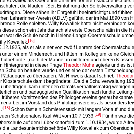
te Kowallek als Oberlehrer an einer höheren Mädchenschule. E
hulen, die klagten: „Seit Einführung der Selbstverwaltung v
rängen. Diese sähen ihr Ehrgefühl beeinträchtigt und fühlten s
hen Lehrerinnen-Verein (ADLV) geführt, der im Mai 1890 von
de Rolle spielten. Willy Kowallek hatte nicht verhindern könn
ls diese schon ein Jahr danach als erste Oberschulrätin in die
orher war die Schule noch in Helene-Lange-Oberrealschule umb
[16]
lly Kowallek.
15.12.1925, als er als einer von zwölf Lehrern der Oberrealsch
n unter einem Minderrecht und hätten im Kollegium keine Gleich
rschulbehörde, „nach der Männer in mittleren und oberen Klasse
im Hintergrund in dieser Frage
Theodor Mühe
agierte und es ist
ren Schulen berufen wurde und es eine der ersten Entscheidung
Pädagogen zu übertragen. Mit Hinweis darauf schrieb
Theodor
r Klosterschule damit begründete: „Da die Schulverwaltung 193
bertragen, kam unter den damals verhältnismäßig wenigen män
erlichen und pädagogischen Qualifikation nach für die Leitung 
nd früheren Vorsitzenden des Philologenvereins genau bekannte 
enarbeit im Vorstand des Philologenvereins als besonders leist
[18]
.“
Schon fast ein Schmierenstück mit langem Vorlauf und die
[19]
 neuen Schulsenators Karl Witt vom 10.7.1933.
Für ihn war di
berschule auf dem Lübeckertorfeld zum 1.10.1934, wurde Alfre
rte die Landesunterrichtsbehörde Willy Kowallek zum Oberstudie