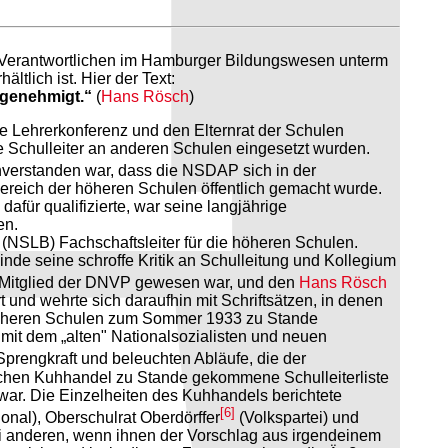
Die Verantwortlichen im Hamburger Bildungswesen unterm
tlich ist. Hier der Text:
 genehmigt.“
(
Hans Rösch
)
ie Lehrerkonferenz und den Elternrat der Schulen
e Schulleiter an anderen Schulen eingesetzt wurden.
inverstanden war, dass die NSDAP sich in der
Bereich der höheren Schulen öffentlich gemacht wurde.
für qualifizierte, war seine langjährige
en.
(NSLB) Fachschaftsleiter für die höheren Schulen.
de seine schroffe Kritik an Schulleitung und Kollegium
h Mitglied der DNVP gewesen war, und den
Hans Rösch
 und wehrte sich daraufhin mit Schriftsätzen, in denen
die höheren Schulen zum Sommer 1933 zu Stande
it dem „alten" Nationalsozialisten und neuen
Sprengkraft und beleuchten Abläufe, die der
ischen Kuhhandel zu Stande gekommene Schulleiterliste
 war. Die Einzelheiten des Kuhhandels berichtete
[6]
onal), Oberschulrat Oberdörffer
(Volkspartei) und
rei anderen, wenn ihnen der Vorschlag aus irgendeinem