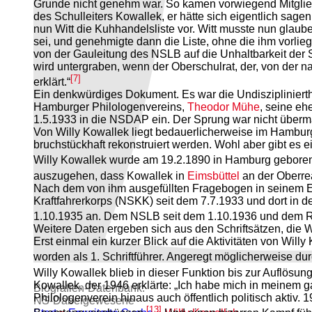
Grunde nicht genehm war. So kamen vorwiegend Mitglie
des Schulleiters Kowallek, er hätte sich eigentlich sag
nun Witt die Kuhhandelsliste vor. Witt musste nun glaube
sei, und genehmigte dann die Liste, ohne die ihm vorlie
von der Gauleitung des NSLB auf die Unhaltbarkeit der 
wird untergraben, wenn der Oberschulrat, der, von der n
[7]
erklärt.“
Ein denkwürdiges Dokument. Es war die Undiszipliniert
Hamburger Philologenvereins,
Theodor Mühe
, seine eh
1.5.1933 in die NSDAP ein. Der Sprung war nicht übermä
Von Willy Kowallek liegt bedauerlicherweise im Hambur
bruchstückhaft rekonstruiert werden. Wohl aber gibt es 
Willy Kowallek wurde am 19.2.1890 in Hamburg gebore
auszugehen, dass Kowallek in
Eimsbüttel
an der Oberre
Nach dem von ihm ausgefüllten Fragebogen in seinem Ent
Kraftfahrerkorps (NSKK) seit dem 7.7.1933 und dort in d
1.10.1935 an. Dem NSLB seit dem 1.10.1936 und dem Re
Weitere Daten ergeben sich aus den Schriftsätzen, die W
Erst einmal ein kurzer Blick auf die Aktivitäten von Wi
worden als 1. Schriftführer. Angeregt möglicherweise du
Willy Kowallek blieb in dieser Funktion bis zur Auflösu
Kowallek, der 1946 erklärte: „Ich habe mich in meinem ga
Biografien-Datenbank:
Philologenverein hinaus auch öffentlich politisch aktiv.
NS‑Dabeigewesene
[13]