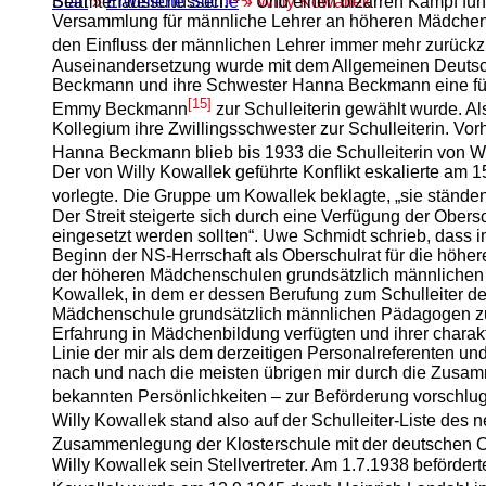
Start
»
Erweiterte Suche
» Willy Kowallek
Beamtenausschüssen.
Und einen bizarren Kampf führ
Versammlung für männliche Lehrer an höheren Mädchensc
den Einfluss der männlichen Lehrer immer mehr zurückzud
Auseinandersetzung wurde mit dem Allgemeinen Deutsc
Beckmann und ihre Schwester Hanna Beckmann eine führen
[15]
Emmy Beckmann
zur Schulleiterin gewählt wurde. A
Kollegium ihre Zwillingsschwester zur Schulleiterin. V
Hanna Beckmann blieb bis 1933 die Schulleiterin von Wi
Der von Willy Kowallek geführte Konflikt eskalierte am 
vorlegte. Die Gruppe um Kowallek beklagte, „sie stände
Der Streit steigerte sich durch eine Verfügung der Obe
eingesetzt werden sollten“. Uwe Schmidt schrieb, dass 
Beginn der NS-Herrschaft als Oberschulrat für die höhe
der höheren Mädchenschulen grundsätzlich männlichen 
Kowallek, in dem er dessen Berufung zum Schulleiter de
Mädchenschule grundsätzlich männlichen Pädagogen zu ü
Erfahrung in Mädchenbildung verfügten und ihrer charakt
Linie der mir als dem derzeitigen Personalreferenten u
nach und nach die meisten übrigen mir durch die Zusamm
bekannten Persönlichkeiten – zur Beförderung vorschlug
Willy Kowallek stand also auf der Schulleiter-Liste des
Zusammenlegung der Klosterschule mit der deutschen O
Willy Kowallek sein Stellvertreter. Am 1.7.1938 beförde