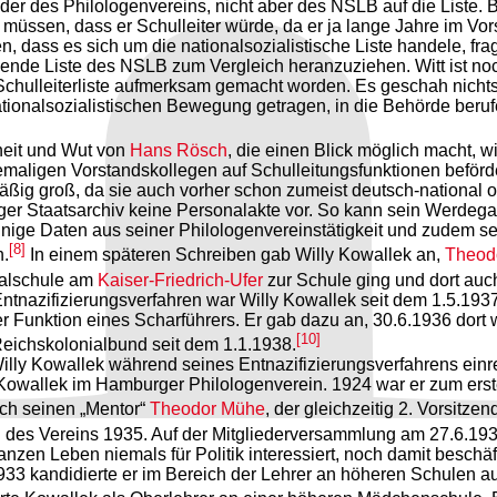
der des Philologenvereins, nicht aber des NSLB auf die Liste
en müssen, dass er Schulleiter würde, da er ja lange Jahre im V
n, dass es sich um die nationalsozialistische Liste handele, fra
gende Liste des NSLB zum Vergleich heranzuziehen. Witt ist noc
Schulleiterliste aufmerksam gemacht worden. Es geschah nichts.
ationalsozialistischen Bewegung getragen, in die Behörde beru
heit und Wut von
Hans Rösch
, die einen Blick möglich macht, 
emaligen Vorstandskollegen auf Schulleitungsfunktionen beförde
ßig groß, da sie auch vorher schon zumeist deutsch-national o
ger Staatsarchiv keine Personalakte vor. So kann sein Werde
einige Daten aus seiner Philologenvereinstätigkeit und zudem s
[8]
n.
In einem späteren Schreiben gab Willy Kowallek an,
Theod
alschule am
Kaiser-Friedrich-Ufer
zur Schule ging und dort auc
nazifizierungsverfahren war Willy Kowallek seit dem 1.5.1937
er Funktion eines Scharführers. Er gab dazu an, 30.6.1936 dort
[10]
ichskolonialbund seit dem 1.1.1938.
illy Kowallek während seines Entnazifizierungsverfahrens einre
lly Kowallek im Hamburger Philologenverein. 1924 war er zum er
rch seinen „Mentor“
Theodor Mühe
, der gleichzeitig 2. Vorsitze
ng des Vereins 1935. Auf der Mitgliederversammlung am 27.6.193
nzen Leben niemals für Politik interessiert, noch damit beschä
 1933 kandidierte er im Bereich der Lehrer an höheren Schulen a