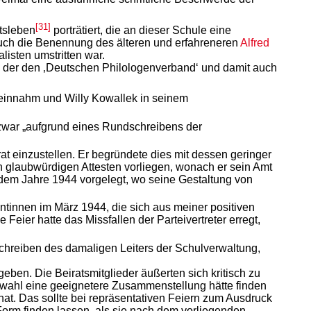
[31]
tsleben
porträtiert, die an dieser Schule eine
. Auch die Benennung des älteren und erfahreneren
Alfred
isten umstritten war.
eil der den ‚Deutschen Philologenverband‘ und damit auch
 einnahm und Willy Kowallek in seinem
d zwar „aufgrund eines Rundschreibens der
t einzustellen. Er begründete dies mit dessen geringer
n glaubwürdigen Attesten vorliegen, wonach er sein Amt
s dem Jahre 1944 vorgelegt, wo seine Gestaltung von
ntinnen im März 1944, die sich aus meiner positiven
Feier hatte das Missfallen der Parteivertreter erregt,
chreiben des damaligen Leiters der Schulverwaltung,
ben. Die Beiratsmitglieder äußerten sich kritisch zu
auswahl eine geeignetere Zusammenstellung hätte finden
hat. Das sollte bei repräsentativen Feiern zum Ausdruck
Form finden lassen, als sie nach dem vorliegenden