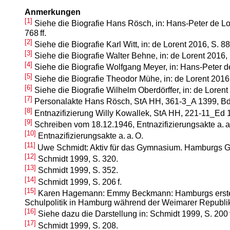
Anmerkungen
[1]
Siehe die Biografie Hans Rösch, in: Hans-Peter de L
768 ff.
[2]
Siehe die Biografie Karl Witt, in: de Lorent 2016, S. 88 
[3]
Siehe die Biografie Walter Behne, in: de Lorent 2016, S
[4]
Siehe die Biografie Wolfgang Meyer, in: Hans-Peter de 
[5]
Siehe die Biografie Theodor Mühe, in: de Lorent 2016, 
[6]
Siehe die Biografie Wilhelm Oberdörffer, in: de Lorent 
[7]
Personalakte Hans Rösch, StA HH, 361-3_A 1399, Bd. 
[8]
Entnazifizierung Willy Kowallek, StA HH, 221-11_Ed
[9]
Schreiben vom 18.12.1946, Entnazifizierungsakte a. a
[10]
Entnazifizierungsakte a. a. O.
[11]
Uwe Schmidt: Aktiv für das Gymnasium. Hamburgs Gym
[12]
Schmidt 1999, S. 320.
[13]
Schmidt 1999, S. 352.
[14]
Schmidt 1999, S. 206 f.
[15]
Karen Hagemann: Emmy Beckmann: Hamburgs erste Ober
Schulpolitik in Hamburg während der Weimarer Republik
[16]
Siehe dazu die Darstellung in: Schmidt 1999, S. 200 f
[17]
Schmidt 1999, S. 208.