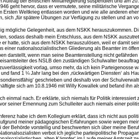
Auftrag der Britischen Militärregierung suspendiert und am 20
6 geht hervor, dass er vermutete, seine militärische Vergangen
Ersten Weltkrieg entlassen worden und wie alle anderen ehemal
n, sich „für spätere Übungen zur Verfügung zu stellen und an v
ig mögliche Gelegenheit, aus dem NSKK herauszukommen. Die A
den, sodass deshalb mein Entschluss, aus dem NSKK auszutrete
 er hatte, sich aus dem NSKK herauszulösen, weil er damit sein
us einer nationalsozialistischen Gliederung als Beamter im öffen
en darstellt, wenn man seine Beamtenstellung nicht gefährden w
 Kreisamtsleiter des NSLB den zuständigen Schulwalter beauftr
zuverlässigkeit vorlag, umso mehr, da ich kein Parteigenosse wa
und fand 1 ¼ Jahr lang bei den ,rückwärtigen Diensten‘ als H
sondienstfähig‘ geschrieben und deshalb von der Schulverwaltu
tigte sich am 10.8.1946 mit Willy Kowallek und befand ihn als
ch einmal nach. Er erklärte, sich niemals für Politik interessie
vor seiner Ernennung zum Schulleiter auch niemals einer politi
konferenz habe ich dem Kollegium erklärt, dass ich nicht aus 
n aufgrund meiner pädagogischen Erfahrungen sowie wegen meine
i der Behörde vorstellig und beschwerten sich über meine Beruf
Nationalsozialisten verbot ich jegliche parteipolitische Propa
nalsozialistischen ‚alten Kämpfer‘ im Laufe meiner Amtszeit zw