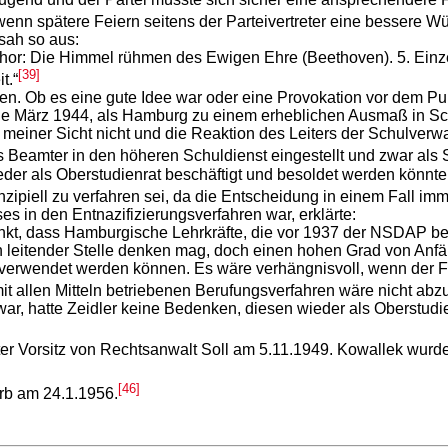
enn spätere Feiern seitens der Parteivertreter eine bessere Wü
sah so aus:
hor: Die Himmel rühmen des Ewigen Ehre (Beethoven). 5. Einze
[39]
t.“
en. Ob es eine gute Idee war oder eine Provokation vor dem Pun
nde März 1944, als Hamburg zu einem erheblichen Ausmaß in Sch
s meiner Sicht nicht und die Reaktion des Leiters der Schulverw
 Beamter in den höheren Schuldienst eingestellt und zwar als S
er als Oberstudienrat beschäftigt und besoldet werden könnte. 
inzipiell zu verfahren sei, da die Entscheidung in einem Fall 
s in den Entnazifizierungsverfahren war, erklärte:
t, dass Hamburgische Lehrkräfte, die vor 1937 der NSDAP beig
 leitender Stelle denken mag, doch einen hohen Grad von Anfälli
ht verwendet werden können. Es wäre verhängnisvoll, wenn de
it allen Mitteln betriebenen Berufungsverfahren wäre nicht abz
r, hatte Zeidler keine Bedenken, diesen wieder als Oberstudien
 Vorsitz von Rechtsanwalt Soll am 5.11.1949. Kowallek wurde „
[46]
rb am 24.1.1956.