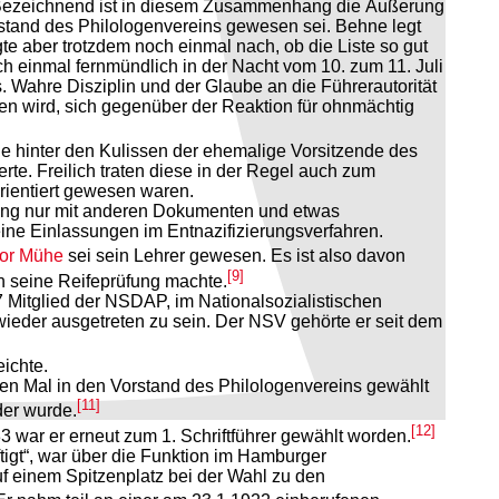
. Bezeichnend ist in diesem Zusammenhang die Äußerung
orstand des Philologenvereins gewesen sei. Behne legt
gte aber trotzdem noch einmal nach, ob die Liste so gut
h einmal fernmündlich in der Nacht vom 10. zum 11. Juli
 Wahre Disziplin und der Glaube an die Führerautorität
fen wird, sich gegenüber der Reaktion für ohnmächtig
wie hinter den Kulissen der ehemalige Vorsitzende des
rte. Freilich traten diese in der Regel auch zum
rientiert gewesen waren.
gang nur mit anderen Dokumenten und etwas
eine Einlassungen im Entnazifizierungsverfahren.
or Mühe
sei sein Lehrer gewesen. Es ist also davon
[9]
h seine Reifeprüfung machte.
 Mitglied der NSDAP, im Nationalsozialistischen
 wieder ausgetreten zu sein. Der NSV gehörte er seit dem
ichte.
sten Mal in den Vorstand des Philologenvereins gewählt
[11]
nder wurde.
[12]
3 war er erneut zum 1. Schriftführer gewählt worden.
ftigt“, war über die Funktion im Hamburger
uf einem Spitzenplatz bei der Wahl zu den