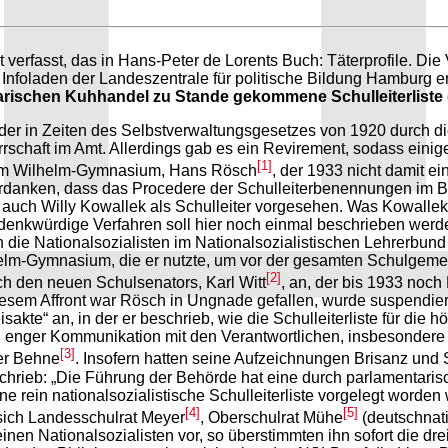
it verfasst, das in Hans-Peter de Lorents Buch: Täterprofile. 
oladen der Landeszentrale für politische Bildung Hamburg erhäl
arischen Kuhhandel zu Stande gekommene Schulleiterliste
 der in Zeiten des Selbstverwaltungsgesetzes von 1920 durch d
schaft im Amt. Allerdings gab es ein Revirement, sodass einig
[1]
r am Wilhelm-Gymnasium, Hans Rösch
, der 1933 nicht damit e
u verdanken, dass das Procedere der Schulleiterbenennungen im 
uch Willy Kowallek als Schulleiter vorgesehen. Was Kowallek da
denkwürdige Verfahren soll hier noch einmal beschrieben werd
die Nationalsozialisten im Nationalsozialistischen Lehrerbund 
elm-Gymnasium, die er nutzte, um vor der gesamten Schulgemein
[2]
h den neuen Schulsenators, Karl Witt
, an, der bis 1933 noc
iesem Affront war Rösch in Ungnade gefallen, wurde suspendiert
weisakte“ an, in der er beschrieb, wie die Schulleiterliste für 
enger Kommunikation mit den Verantwortlichen, insbesondere m
[3]
ter Behne
. Insofern hatten seine Aufzeichnungen Brisanz und 
schrieb: „Die Führung der Behörde hat eine durch parlamentar
e rein nationalsozialistische Schulleiterliste vorgelegt worden
[4]
[5]
sich Landesschulrat Meyer
, Oberschulrat Mühe
(deutschnati
nen Nationalsozialisten vor, so überstimmten ihn sofort die d