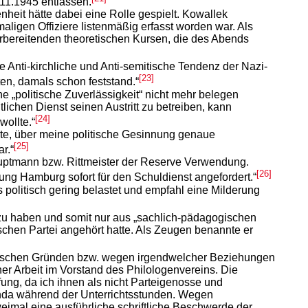
.11.1945 entlassen.
heit hätte dabei eine Rolle gespielt. Kowallek
igen Offiziere listenmäßig erfasst worden war. Als
orbereitenden theoretischen Kursen, die des Abends
nti-kirchliche und Anti-semitische Tendenz der Nazi-
[23]
n, damals schon feststand.“
e „politische Zuverlässigkeit“ nicht mehr belegen
tlichen Dienst seinen Austritt zu betreiben, kann
[24]
ollte.“
agte, über meine politische Gesinnung genaue
[25]
r.“
auptmann bzw. Rittmeister der Reserve Verwendung.
[26]
ng Hamburg sofort für den Schuldienst angefordert.“
 politisch gering belastet und empfahl eine Milderung
rt zu haben und somit nur aus „sachlich-pädagogischen
schen Partei angehört hatte. Als Zeugen benannte er
politischen Gründen bzw. wegen irgendwelcher Beziehungen
r Arbeit im Vorstand des Philologenvereins. Die
ung, da ich ihnen als nicht Parteigenosse und
ganda während der Unterrichtsstunden. Wegen
eimal eine ausführliche schriftliche Beschwerde der