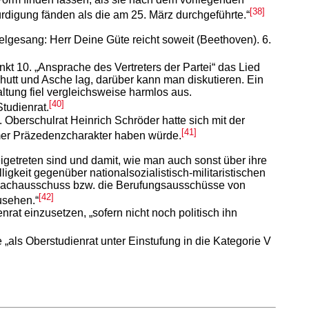
[38]
rdigung fänden als die am 25. März durchgeführte.“
lgesang: Herr Deine Güte reicht soweit (Beethoven). 6.
kt 10. „Ansprache des Vertreters der Partei“ das Lied
utt und Asche lag, darüber kann man diskutieren. Ein
altung fiel vergleichsweise harmlos aus.
[40]
tudienrat.
Oberschulrat Heinrich Schröder hatte sich mit der
[41]
immer Präzedenzcharakter haben würde.
etreten sind und damit, wie man auch sonst über ihre
gkeit gegenüber nationalsozialistisch-militaristischen
r Fachausschuss bzw. die Berufungsausschüsse von
[42]
usehen.“
rat einzusetzen, „sofern nicht noch politisch ihn
als Oberstudienrat unter Einstufung in die Kategorie V