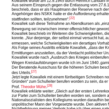
Kowallek wurde am 12.9.1945 durch Heinrich Landahl im 
Aus seinem Einspruch gegen die Entlassung vom 27.6.194
beschrieb, dass er als Hauptmann der Reserve nach dem 
Angehöriger des NSKK hatte er die Aufforderung erhalte
[22]
stattfinden sollten, teilzunehmen“.
Kowallek sah diese Teilnahme an Abendkursen als „einz
Bewegung sei inzwischen immer offensichtlicher gewor
Kowallek beschrieb im Weiteren die Schwierigkeiten, die
konnte. „Nur derjenige, der selbst einmal versucht hat, a
ermessen, welche Schwierigkeiten ein derartiges Vorhab
Als Folge seines Austritts erklärte Kowallek, „dass der
Ermittlungen anzustellen, da der Verdacht politischer Un
Kowallek wurde nach „Ausbruch des Krieges einberufen 
Wegen Kreislaufstörungen wurde ich im Juni 1940 ‚garni
Der Beratende Ausschuss für die höheren Schulen beschäf
[27]
des Urteils.
Jetzt legte Kowallek mit einem fünfseitigen Schreiben no
Gründen“ zum Schulleiter berufen worden zu sein, da er 
[28]
Prof.
Theodor Mühe
.
Kowallek erklärte weiter: „Gleich auf der ersten Lehrer
zur Partei zum Schulleiter berufen worden sei, sonder
Nationalsozialisten des Kollegiums wurden daraufhin be
unpolitischer Mann der Vorgesetzte wurde. Den aktiven 
Nichtbefolgung meines Verbots habe ich über einen natio