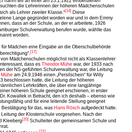
r nahm teil an einer am 23.1.1922 einberufenen
ersuchten die Lehrerinnen der höheren Mädchenschulen
[14]
ich als Lehrer zweiter Klasse.“
Diese
 Helene Lange gegründet worden war und in dem Emmy
en, dass an der Schule, an der er arbeitete, 1926
 Hamburger Schulverwaltung berufen wurde, wählte das
enannt worden.
ule für Mädchen eine Eingabe an die Oberschulbehörde
[17]
berechtigung“.
n von Mädchenschulen möglichst nicht als Klassenlehrer
 interessant, dass es
Theodor Mühe
war, der 1933 nach
en der NS-geführten Schulverwaltung war, die Leitung
 Mühe
am 24.9.1946 einen „Persilschein“ für Willy
3 beschlossen hatte, die Leitung der höheren
nlichen Lehrkräften, die über eine langjährige
einer höheren Schule geeignet erschienen, in erster
Dr. Kowallek in Betracht, den ich deshalb – ebenso wie
ungsfähig und für eine leitende Stellung geeignet
 Bestätigung für das, was
Hans Rösch
aufgedeckt hatte.
e Leitung der Klosterschule vorgesehen. Nach der
[20]
d Kleeberg
Schulleiter der gemeinsamen Schule und
nrat.
[21]