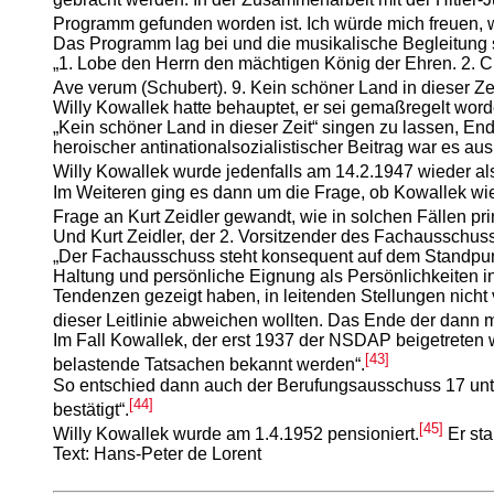
Programm gefunden worden ist. Ich würde mich freuen, w
Das Programm lag bei und die musikalische Begleitung 
„1. Lobe den Herrn den mächtigen König der Ehren. 2. C
Ave verum (Schubert). 9. Kein schöner Land in dieser Zei
Willy Kowallek hatte behauptet, er sei gemaßregelt word
„Kein schöner Land in dieser Zeit“ singen zu lassen, E
heroischer antinationalsozialistischer Beitrag war es au
Willy Kowallek wurde jedenfalls am 14.2.1947 wieder als
Im Weiteren ging es dann um die Frage, ob Kowallek wied
Frage an Kurt Zeidler gewandt, wie in solchen Fällen pr
Und Kurt Zeidler, der 2. Vorsitzender des Fachausschusse
„Der Fachausschuss steht konsequent auf dem Standpunk
Haltung und persönliche Eignung als Persönlichkeiten in
Tendenzen gezeigt haben, in leitenden Stellungen nic
dieser Leitlinie abweichen wollten. Das Ende der dann m
Im Fall Kowallek, der erst 1937 der NSDAP beigetreten wa
[43]
belastende Tatsachen bekannt werden“.
So entschied dann auch der Berufungsausschuss 17 unter
[44]
bestätigt“.
[45]
Willy Kowallek wurde am 1.4.1952 pensioniert.
Er sta
Text: Hans-Peter de Lorent