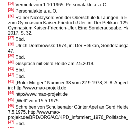
[34]
Vermerk vom 1.10.1965, Personalakte a. a. O.
[35]
Personalakte a. a. O.
[36]
Rainer Nicolaysen: Von der Oberschule für Jungen in E
zum Gymnasium Kaiser-Friedrich-Ufer, in: Der Pelikan: 125
Gymnasium Kaiser-Friedrich-Ufer. Eine Sonderausgabe. 
2017, S. 32.
[37]
Ebd.
[38]
Ulrich Dombrowski: 1974, in: Der Pelikan, Sonderausg
47.
[39]
Ebd.
[40]
Gespräch mit Gerd Heide am 2.5.2018.
[41]
Ebd.
[42]
Ebd.
[43]
„Roter Morgen“ Nummer 38 vom 22.9.1978, S. 8. Abged
in: http://www.mao-projekt.de
[44]
http://www.mao-projekt.de
[45]
„Welt“ vom 15.5.1975.
[46]
Schreiben von Schulsenator Günter Apel an Gerd Heid
7.5.1975, http://www.mao-
projekt.de/BRD/ORG/AO/KPD_informiert_1976_Politische_J
[47]
Ebd.