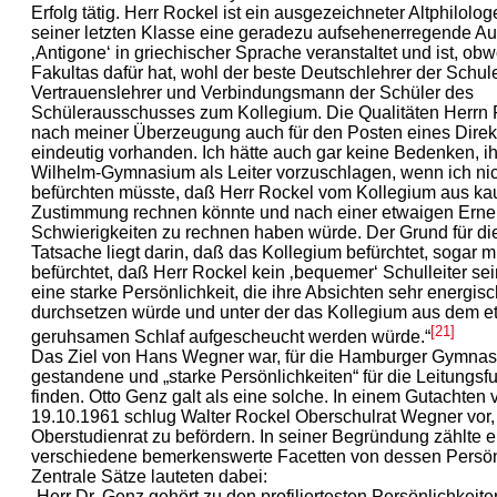
Erfolg tätig. Herr Rockel ist ein ausgezeichneter Altphilologe
seiner letzten Klasse eine geradezu aufsehenerregende Au
‚Antigone‘ in griechischer Sprache veranstaltet und ist, obw
Fakultas dafür hat, wohl der beste Deutschlehrer der Schule.
Vertrauenslehrer und Verbindungsmann der Schüler des
Schülerausschusses zum Kollegium. Die Qualitäten Herrn 
nach meiner Überzeugung auch für den Posten eines Direkt
eindeutig vorhanden. Ich hätte auch gar keine Bedenken, i
Wilhelm-Gymnasium als Leiter vorzuschlagen, wenn ich nic
befürchten müsste, daß Herr Rockel vom Kollegium aus ka
Zustimmung rechnen könnte und nach einer etwaigen Erne
Schwierigkeiten zu rechnen haben würde. Der Grund für di
Tatsache liegt darin, daß das Kollegium befürchtet, sogar m
befürchtet, daß Herr Rockel kein ‚bequemer‘ Schulleiter sein
eine starke Persönlichkeit, die ihre Absichten sehr energisc
durchsetzen würde und unter der das Kollegium aus dem e
[21]
geruhsamen Schlaf aufgescheucht werden würde.“
Das Ziel von Hans Wegner war, für die Hamburger Gymnas
gestandene und „starke Persönlichkeiten“ für die Leitungsf
finden. Otto Genz galt als eine solche. In einem Gutachten
19.10.1961 schlug Walter Rockel Oberschulrat Wegner vor
Oberstudienrat zu befördern. In seiner Begründung zählte e
verschiedene bemerkenswerte Facetten von dessen Persönl
Zentrale Sätze lauteten dabei:
„Herr Dr. Genz gehört zu den profiliertesten Persönlichkeit