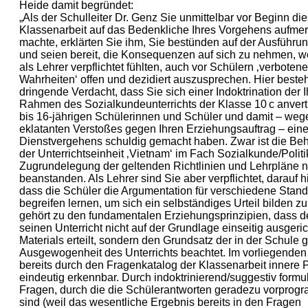
Heide damit begründet:
„Als der Schulleiter Dr. Genz Sie unmittelbar vor Beginn die
Klassenarbeit auf das Bedenkliche Ihres Vorgehens aufme
machte, erklärten Sie ihm, Sie bestünden auf der Ausführun
und seien bereit, die Konsequenzen auf sich zu nehmen, we
als Lehrer verpflichtet fühlten, auch vor Schülern ‚verbotene
Wahrheiten‘ offen und dezidiert auszusprechen. Hier besteh
dringende Verdacht, dass Sie sich einer Indoktrination der 
Rahmen des Sozialkundeunterrichts der Klasse 10 c anvert
bis 16-jährigen Schülerinnen und Schüler und damit – weg
eklatanten Verstoßes gegen Ihren Erziehungsauftrag – ein
Dienstvergehens schuldig gemacht haben. Zwar ist die Be
der Unterrichtseinheit ‚Vietnam‘ im Fach Sozialkunde/Politi
Zugrundelegung der geltenden Richtlinien und Lehrpläne n
beanstanden. Als Lehrer sind Sie aber verpflichtet, darauf 
dass die Schüler die Argumentation für verschiedene Stan
begreifen lernen, um sich ein selbständiges Urteil bilden z
gehört zu den fundamentalen Erziehungsprinzipien, dass d
seinen Unterricht nicht auf der Grundlage einseitig ausgeri
Materials erteilt, sondern den Grundsatz der in der Schule
Ausgewogenheit des Unterrichts beachtet. Im vorliegenden 
bereits durch den Fragenkatalog der Klassenarbeit innere Pa
eindeutig erkennbar. Durch indoktrinierend/suggestiv formul
Fragen, durch die die Schülerantworten geradezu vorprogr
sind (weil das wesentliche Ergebnis bereits in den Fragen