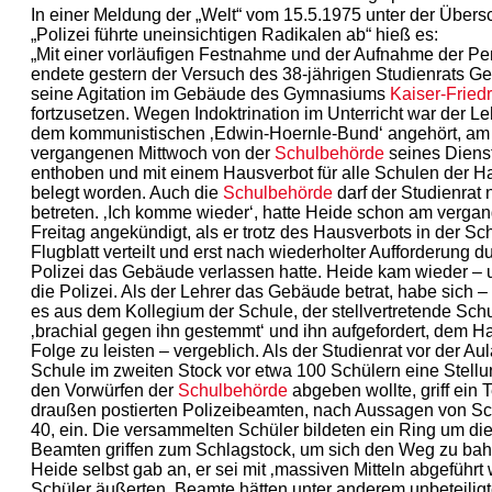
In einer Meldung der „Welt“ vom 15.5.1975 unter der Übersc
„Polizei führte uneinsichtigen Radikalen ab“ hieß es:
„Mit einer vorläufigen Festnahme und der Aufnahme der Pe
endete gestern der Versuch des 38-jährigen Studienrats Ge
seine Agitation im Gebäude des Gymnasiums
Kaiser-Friedr
fortzusetzen. Wegen Indoktrination im Unterricht war der Leh
dem kommunistischen ‚Edwin-Hoernle-Bund‘ angehört, am
vergangenen Mittwoch von der
Schulbehörde
seines Dienst
enthoben und mit einem Hausverbot für alle Schulen der H
belegt worden. Auch die
Schulbehörde
darf der Studienrat 
betreten. ‚Ich komme wieder‘, hatte Heide schon am verga
Freitag angekündigt, als er trotz des Hausverbots in der Sc
Flugblatt verteilt und erst nach wiederholter Aufforderung d
Polizei das Gebäude verlassen hatte. Heide kam wieder –
die Polizei. Als der Lehrer das Gebäude betrat, habe sich – 
es aus dem Kollegium der Schule, der stellvertretende Schu
‚brachial gegen ihn gestemmt‘ und ihn aufgefordert, dem H
Folge zu leisten – vergeblich. Als der Studienrat vor der Aul
Schule im zweiten Stock vor etwa 100 Schülern eine Stel
den Vorwürfen der
Schulbehörde
abgeben wollte, griff ein T
draußen postierten Polizeibeamten, nach Aussagen von Sc
40, ein. Die versammelten Schüler bildeten ein Ring um die
Beamten griffen zum Schlagstock, um sich den Weg zu ba
Heide selbst gab an, er sei mit ‚massiven Mitteln abgeführt
Schüler äußerten, Beamte hätten unter anderem unbeteilig