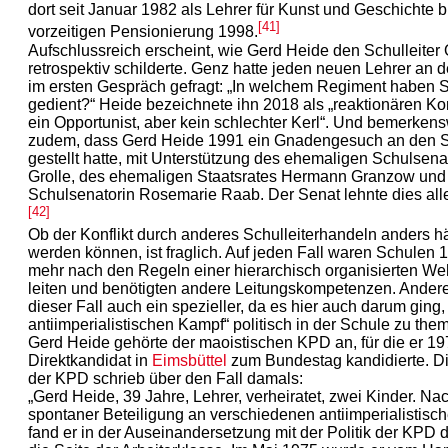
dort seit Januar 1982 als Lehrer für Kunst und Geschichte b
[41]
vorzeitigen Pensionierung 1998.
Aufschlussreich erscheint, wie Gerd Heide den Schulleiter
retrospektiv schilderte. Genz hatte jeden neuen Lehrer an 
im ersten Gespräch gefragt: „In welchem Regiment haben S
gedient?“ Heide bezeichnete ihn 2018 als „reaktionären K
ein Opportunist, aber kein schlechter Kerl“. Und bemerken
zudem, dass Gerd Heide 1991 ein Gnadengesuch an den 
gestellt hatte, mit Unterstützung des ehemaligen Schulsenat
Grolle, des ehemaligen Staatsrates Hermann Granzow und
Schulsenatorin Rosemarie Raab. Der Senat lehnte dies all
[42]
Ob der Konflikt durch anderes Schulleiterhandeln anders hä
werden können, ist fraglich. Auf jeden Fall waren Schulen 
mehr nach den Regeln einer hierarchisch organisierten W
leiten und benötigten andere Leitungskompetenzen. Andere
dieser Fall auch ein spezieller, da es hier auch darum ging,
antiimperialistischen Kampf“ politisch in der Schule zu them
Gerd Heide gehörte der maoistischen KPD an, für die er 19
Direktkandidat in
Eimsbüttel
zum Bundestag kandidierte. Di
der KPD schrieb über den Fall damals:
„Gerd Heide, 39 Jahre, Lehrer, verheiratet, zwei Kinder. Na
spontaner Beteiligung an verschiedenen antiimperialistisc
fand er in der Auseinandersetzung mit der Politik der KPD