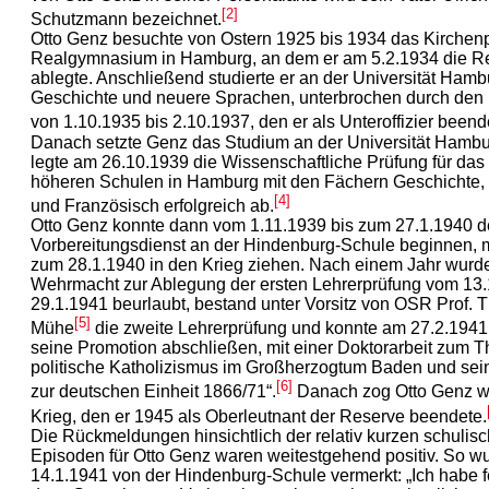
[2]
Schutzmann bezeichnet.
Otto Genz besuchte von Ostern 1925 bis 1934 das Kirchen
Realgymnasium in Hamburg, an dem er am 5.2.1934 die Re
ablegte. Anschließend studierte er an der Universität Hamb
Geschichte und neuere Sprachen, unterbrochen durch den M
von 1.10.1935 bis 2.10.1937, den er als Unteroffizier beend
Danach setzte Genz das Studium an der Universität Hambur
legte am 26.10.1939 die Wissenschaftliche Prüfung für das
höheren Schulen in Hamburg mit den Fächern Geschichte,
[4]
und Französisch erfolgreich ab.
Otto Genz konnte dann vom 1.11.1939 bis zum 27.1.1940 
Vorbereitungsdienst an der Hindenburg-Schule beginnen, 
zum 28.1.1940 in den Krieg ziehen. Nach einem Jahr wurde
Wehrmacht zur Ablegung der ersten Lehrerprüfung vom 13.
29.1.1941 beurlaubt, bestand unter Vorsitz von OSR Prof. 
[5]
Mühe
die zweite Lehrerprüfung und konnte am 27.2.194
seine Promotion abschließen, mit einer Doktorarbeit zum 
politische Katholizismus im Großherzogtum Baden und sei
[6]
zur deutschen Einheit 1866/71“.
Danach zog Otto Genz wi
Krieg, den er 1945 als Oberleutnant der Reserve beendete.
Die Rückmeldungen hinsichtlich der relativ kurzen schulis
Episoden für Otto Genz waren weitestgehend positiv. So w
14.1.1941 von der Hindenburg-Schule vermerkt: „Ich habe fe