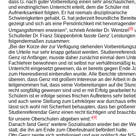
dass G. nach guter Vorbereitung einen sehr anschaulichen
und eindringlichen Unterricht erteilt, dem die Schüler mit
Aufmerksamkeit folgten. Er hat niemals disziplinarische
Schwierigkeiten gehabt. G. hat jederzeit freundliche Bereitwi
gezeigt und sich als eine Persönlichkeit mit hervorragende
[8]
Umgangsformen erwiesen“, schrieb Anleiter Dr. Wentzel
Schulleiter Dr. Franz Stoppenbrink fasste Genz’ Leistungen
folgendermaßen zusammen:
„Bei der Kürze der zur Verfügung stehenden Vorbereitungsz
die Urteile nur sehr knapp gefasst werden. Studienreferend
Genz ist Anfänger, musste daher zunächst einmal dem Unter
Fachlehrer beiwohnen und ist selbst nur verhältnismäßig ku
Unterricht eingesetzt gewesen, da er bereits gegen Ende 
zum Heeresdienst einberufen wurde. Alle Berichte stimmen
überein, dass Genz mit großem Interesse an der Arbeit in d
teilgenommen hat, dass seine Vorbereitungen auf die Stund
recht sorgfältig gewesen sind und er mit Erfolg gearbeitet h
Schülern ist er infolge seines frischen Auftretens sehr beli
und auch seine Stellung zum Lehrkörper war durchaus erfre
lässt sich wohl mit Sicherheit behaupten, dass bei größere
Studienreferendar Genz einen recht tüchtigen und brauchb
[9]
für unsere Oberschulen abgeben wird.“
Danach fand Genz’ weitere Sozialisation wieder bei der W
statt, die ihn am Ende zum Oberleutnant befördert hatte.
Otto Genz zeigte sich ambitioniert und war politisch der 