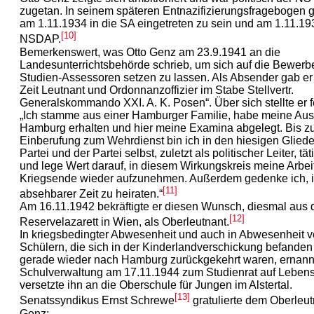
zugetan. In seinem späteren Entnazifizierungsfragebogen g
am 1.11.1934 in die SA eingetreten zu sein und am 1.11.193
[10]
NSDAP.
Bemerkenswert, was Otto Genz am 23.9.1941 an die
Landesunterrichtsbehörde schrieb, um sich auf die Bewerber
Studien-Assessoren setzen zu lassen. Als Absender gab er 
Zeit Leutnant und Ordonnanzoffizier im Stabe Stellvertr.
Generalskommando XXI. A. K. Posen“. Über sich stellte er f
„Ich stamme aus einer Hamburger Familie, habe meine Aus
Hamburg erhalten und hier meine Examina abgelegt. Bis z
Einberufung zum Wehrdienst bin ich in den hiesigen Glied
Partei und der Partei selbst, zuletzt als politischer Leiter, t
und lege Wert darauf, in diesem Wirkungskreis meine Arbei
Kriegsende wieder aufzunehmen. Außerdem gedenke ich, 
[11]
absehbarer Zeit zu heiraten.“
Am 16.11.1942 bekräftigte er diesen Wunsch, diesmal aus
[12]
Reservelazarett in Wien, als Oberleutnant.
In kriegsbedingter Abwesenheit und auch in Abwesenheit 
Schülern, die sich in der Kinderlandverschickung befanden
gerade wieder nach Hamburg zurückgekehrt waren, ernannt
Schulverwaltung am 17.11.1944 zum Studienrat auf Lebens
versetzte ihn an die Oberschule für Jungen im Alstertal.
[13]
Senatssyndikus Ernst Schrewe
gratulierte dem Oberleut
Genz: