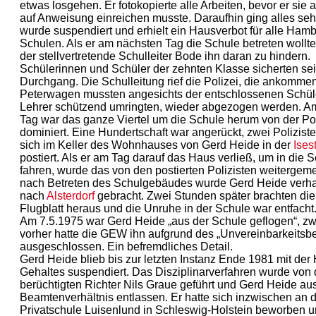
etwas losgehen. Er fotokopierte alle Arbeiten, bevor er sie
auf Anweisung einreichen musste. Daraufhin ging alles sehr
wurde suspendiert und erhielt ein Hausverbot für alle Ham
Schulen. Als er am nächsten Tag die Schule betreten wollte
der stellvertretende Schulleiter Bode ihn daran zu hindern.
Schülerinnen und Schüler der zehnten Klasse sicherten se
Durchgang. Die Schulleitung rief die Polizei, die ankomm
Peterwagen mussten angesichts der entschlossenen Schüler
Lehrer schützend umringten, wieder abgezogen werden. A
Tag war das ganze Viertel um die Schule herum von der Pol
dominiert. Eine Hundertschaft war angerückt, zwei Polizist
sich im Keller des Wohnhauses von Gerd Heide in der
Ises
postiert. Als er am Tag darauf das Haus verließ, um in die 
fahren, wurde das von den postierten Polizisten weitergem
nach Betreten des Schulgebäudes wurde Gerd Heide verha
nach
Alsterdorf
gebracht. Zwei Stunden später brachten die
Flugblatt heraus und die Unruhe in der Schule war entfacht
Am 7.5.1975 war Gerd Heide „aus der Schule geflogen“, z
vorher hatte die GEW ihn aufgrund des „Unvereinbarkeitsb
ausgeschlossen. Ein befremdliches Detail.
Gerd Heide blieb bis zur letzten Instanz Ende 1981 mit der 
Gehaltes suspendiert. Das Disziplinarverfahren wurde vo
berüchtigten Richter Nils Graue geführt und Gerd Heide a
Beamtenverhältnis entlassen. Er hatte sich inzwischen an 
Privatschule Luisenlund in Schleswig-Holstein beworben u