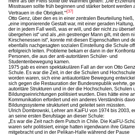
mehr als der Fleiß sollte die Wahrheit gelten: ‚Die Erziehu
Misstrauen sollte früh beginnen und stärker betont werden 
[37]
Vertrauen in die Obrigkeit.‘“
Otto Genz, über den es in einer zentralen Beurteilung hieß,
„eine imponierende Gestalt war, mit einer geraden Haltung,
der in jedem Fall weiß, was er will, und der nicht zu übers
übergehen ist“ und als „ein gestrenger Mann gilt, mit dem ni
Kirschenessen ist“, konnte mit diesen ­Eigenschaften und d
ebenfalls nachgesagten sozialen Einstellung die Schule of
erfolgreich leiten. Probleme bekam er dann in der Konfronta
Personen, die aus der anti-autoritären Schüler- und
Studentenbewegung kamen.
1975 gab es einen spektakulären Fall an der von Otto Genz
Schule. Es war die Zeit, in der die Schulen und Hochschulen
worden waren, sich eine antiautoritäre Bewegung entwickelt
sich gegen die Restauration der Bundesrepublik wehrte, g
autoritäre Strukturen und in der die Hochschulen, Schulen
Bildungseinrichtungen politisiert wurden. Dies hätte eine a
Kommunikation erfordert und ein anderes Verständnis davo
Bildungssysteme strukturiert und geleitet sein müssten.
Ulrich Dombrowski, Lehrer am KaiFU von 1974 bis 2003, er
an seine ersten Berufstage an dieser Schule:
„Es war die Zeit nach dem Putsch in Chile. Die KaiFU-Sch
waren sehr politisiert, einige hatten irgendwann ihre Gitarr
mitgebracht und in der Pelikan-Halle während der Pause