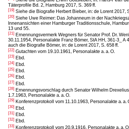
Täterprofile Bd. 2, Hamburg 2017, S. 369 ff.
[19]
Siehe die Biografie Herbert Bieber, in: de Lorent 2017, S.
[20]
Siehe Uwe Reimer: Das Johanneum in der Nachkriegsz
Innenansichten einer Hamburger Traditionsschule, Hambur
13 und 55.
[21]
Ernennungsvermerk Wegners für Senator Prof. Dr. We
30.11.1954, Personalakte Franz Bömer, StA HH, 361-3_ A 
auch die Biografie Bömer, in: de Lorent 2017, S. 658 ff.
[22]
Gutachten vom 19.10.1961, Personalakte a. a. O.
[23]
Ebd.
[24]
Ebd.
[25]
Ebd.
[26]
Ebd.
[27]
Ebd.
[28]
Ernennungsvorschlag durch Senator Wilhelm Drexeliu
1.7.1963, Personalakte a. a. O.
[29]
Konferenzprotokoll vom 11.10.1963, Personalakte a. a. 
[30]
Ebd.
[31]
Ebd.
[32]
Ebd.
[33]
Konferenzprotokoll vom 20.9.1916, Personalakte a. a. O