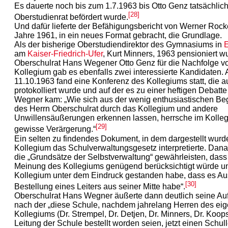
Es dauerte noch bis zum 1.7.1963 bis Otto Genz tatsächlic
[28]
Oberstudienrat befördert wurde.
Und dafür lieferte der Befähigungsbericht von Werner Roc
Jahre 1961, in ein neues Format gebracht, die Grundlage.
Als der bisherige Oberstudiendirektor des Gymnasiums in
E
am
Kaiser-Friedrich-Ufer
, Kurt Minners, 1963 pensioniert w
Oberschulrat Hans Wegener Otto Genz für die Nachfolge v
Kollegium gab es ebenfalls zwei interessierte Kandidaten.
11.10.1963 fand eine Konferenz des Kollegiums statt, die a
protokolliert wurde und auf der es zu einer heftigen Debatt
Wegner kam: „Wie sich aus der wenig enthusiastischen B
des Herrn Oberschulrat durch das Kollegium und andere
Unwillensäußerungen erkennen lassen, herrsche im Kolle
[29]
gewisse Verärgerung.“
Ein selten zu findendes Dokument, in dem dargestellt wurd
Kollegium das Schulverwaltungsgesetz interpretierte. Dan
die „Grundsätze der Selbstverwaltung“ gewährleisten, dass
Meinung des Kollegiums genügend berücksichtigt würde u
Kollegium unter dem Eindruck gestanden habe, dass es Au
[30]
Bestellung eines Leiters aus seiner Mitte habe“.
Oberschulrat Hans Wegner äußerte dann deutlich seine Au
nach der „diese Schule, nachdem jahrelang Herren des ei
Kollegiums (Dr. Strempel, Dr. Detjen, Dr. Minners, Dr. Koops
Leitung der Schule bestellt worden seien, jetzt einen Schull