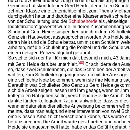
durch die Auseinandersetzung mit dem damals 38-jährigen P
Gemeinschaftskundelehrer Gerd Heide, der mit den Schüler
zehnten Klasse eine Unterrichtseinheit zum Thema Vietna
durchgeführt hatte und darüber eine Klassenarbeit schreiben
von der Schulleitung und der
Schulbehörde
als „einseitige
Indoktrination“ gewertet wurde. In deren Zusammenhang wa
Studienrat Gerd Heide suspendiert und ihm durch Schulleit
Genz ein Hausverbot ausgesprochen worden. Als Heide sic
daran hielt und die Schule betrat, um mit den Schülern weit
arbeiten, rief die Schulleitung die Polizei und die Schule w
einem riesigen Polizeiaufgebot geräumt.
So stellte sich der Fall für mich dar, bevor ich mich, 43 Jah
[40]
mit Gerd Heide darüber unterhielt.
Er schilderte den Au
so, dass zwei Schülerinnen, die das Schreiben der Arbeit 
wollten, zum Schulleiter gegangen waren mit der Aussage,
eine schlechte Note bekommen, wenn sie ihre Meinung sa
Daraufhin war Schulleiter Otto Genz zu Gerd Heide gekom
sich die Arbeit zeigen lassen und ihm gesagt, wenn er „ihm
kollegialen Rat geben sollte, verschieben Sie die Arbeit“. 
dankte für den kollegialen Rat und antwortete, dass er dies 
wenn er dafür eine dienstliche Anweisung bekommen würd
meinte, dass man aufgrund einer Intervention von zwei Sch
eine Klassen-Arbeit nicht verschieben könne, das würde si
herumsprechen. Die Arbeit wurde geschrieben und nachd
Heide sie eingesammelt hatte, habe er das Gefühl gehabt, 