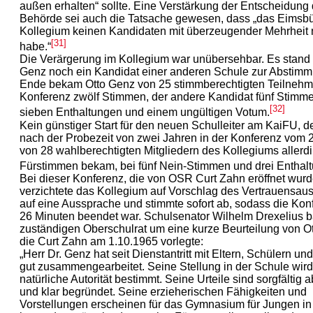
außen erhalten“ sollte. Eine Verstärkung der Entscheidung 
Behörde sei auch die Tatsache gewesen, dass „das Eimsbü
Kollegium keinen Kandidaten mit überzeugender Mehrheit 
[31]
habe.“
Die Verärgerung im Kollegium war unübersehbar. Es stand
Genz noch ein Kandidat einer anderen Schule zur Abstim
Ende bekam Otto Genz von 25 stimmberechtigten Teilnehm
Konferenz zwölf Stimmen, der andere Kandidat fünf Stimme
[32]
sieben Enthaltungen und einem ungültigen Votum.
Kein günstiger Start für den neuen Schulleiter am KaiFU, d
nach der Probezeit von zwei Jahren in der Konferenz vom 
von 28 wahlberechtigten Mitgliedern des Kollegiums allerd
Fürstimmen bekam, bei fünf Nein-Stimmen und drei Enthal
Bei dieser Konferenz, die von OSR Curt Zahn eröffnet wurd
verzichtete das Kollegium auf Vorschlag des Vertrauensa
auf eine Aussprache und stimmte sofort ab, sodass die Kon
26 Minuten beendet war. Schulsenator Wilhelm Drexelius b
zuständigen Oberschulrat um eine kurze Beurteilung von O
die Curt Zahn am 1.10.1965 vorlegte:
„Herr Dr. Genz hat seit Dienstantritt mit Eltern, Schülern un
gut zusammengearbeitet. Seine Stellung in der Schule wird
natürliche Autorität bestimmt. Seine Urteile sind sorgfälti
und klar begründet. Seine erzieherischen Fähigkeiten und
Vorstellungen erscheinen für das Gymnasium für Jungen i