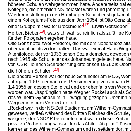
höheren Schulen wahrgenommen hatte. Andererseits traf er
Kollegen, die erheblich NS-belastet waren und jahrelang u
Wiedereinstellung in den Hamburger Schuldienst gekämpft 
einem Kollegiums-Foto aus dem Jahr 1954 ist Otto Genz ab
[17]
[1
einer Gruppe mit Walter Brockmöller
, Erwin Gottsleben
[19]
Herbert Bieber
, was sich wahrscheinlich als zufällige Ko
für den Fotografen ergeben hatte.
Otto Genz hatte zwei Förderer, die mit dem Nationalsozial
überhaupt nichts zu tun hatten. Das war einmal Hans Wegn
Altphilologe, der vor 1933 schon Sozialdemokrat gewesen 
nach 1945 als Schulleiter das Johanneum geleitet hatte. 
von OSR Heinrich Schröder fungierte er seit 1951 als Obers
[20]
die höheren Schulen.
Die andere Person war der neue Schulleiter am MCG, Wern
Jahrgang 1907, der nach der Pensionierung von Johann H
1.4.1955 an dessen Stelle trat und der ebenfalls von Wegne
worden war. Ursprünglich hatte Wegner Rockel auch als Sch
das Wilhelm-Gymnasium in Erwägung gezogen. Über ihn h
Wegner in einem Vermerk notiert:
„Rockel war in der NS-Zeit Studienrat am Wilhelm-Gymna
gewesen, verließ während des Dritten Reiches die Schule, 
weigerte, der NSDAP beizutreten und war in dieser Zeit an 
privaten Vorbereitungsanstalt für das Abitur tätig. Im Früh
kam er an das Wilhelm-Gymnasium und ist seitdem dort mi