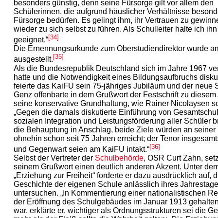
besonders günstig, denn seine Fürsorge gilt vor allem den
Schülerinnen, die aufgrund häuslicher Verhältnisse besond
Fürsorge bedürfen. Es gelingt ihm, ihr Vertrauen zu gewinn
wieder zu sich selbst zu führen. Als Schulleiter halte ich ihn 
[34]
geeignet.“
Die Ernennungsurkunde zum Oberstudiendirektor wurde a
[35]
ausgestellt.
Als die Bundesrepublik Deutschland sich im Jahre 1967 ve
hatte und die Notwendigkeit eines Bildungsaufbruchs diskut
feierte das KaiFU sein 75-jähriges Jubiläum und der neue S
Genz offenbarte in dem Grußwort der Festschrift zu diesem
seine konservative Grundhaltung, wie Rainer Nicolaysen sc
„Gegen die damals diskutierte Einführung von Gesamtschul
sozialen Integration und Leistungsförderung aller Schüler b
die Behauptung in Anschlag, beide Ziele würden an seiner
ohnehin schon seit 75 Jahren erreicht; der Tenor insgesamt:
[36]
und Gegenwart seien am KaiFU intakt.“
Selbst der Vertreter der
Schulbehörde
, OSR Curt Zahn, setz
seinem Grußwort einen deutlich anderen Akzent. Unter de
„Erziehung zur Freiheit“ forderte er dazu ausdrücklich auf, d
Geschichte der eigenen Schule anlässlich ihres Jahrestages
untersuchen. „In Kommentierung einer nationalistischen Re
der Eröffnung des Schulgebäudes im Januar 1913 gehalte
war, erklärte er, wichtiger als Ordnungsstrukturen sei die Ge