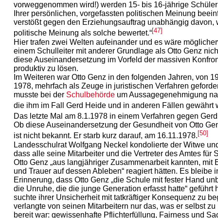
vorweggenommen wird!) werden 15- bis 16-jährige Schüler
Ihrer persönlichen, vorgefassten politischen Meinung beeinf
verstößt gegen den Erziehungsauftrag unabhängig davon, 
[47]
politische Meinung als solche bewertet.“
Hier trafen zwei Welten aufeinander und es wäre mögliche
einem Schulleiter mit anderer Grundlage als Otto Genz nic
diese Auseinandersetzung im Vorfeld der massiven Konfron
produktiv zu lösen.
Im Weiteren war Otto Genz in den folgenden Jahren, von 1
1978, mehrfach als Zeuge in juristischen Verfahren geforde
musste bei der
Schulbehörde
um Aussagegenehmigung nac
die ihm im Fall Gerd Heide und in anderen Fällen gewährt 
Das letzte Mal am 8.1.1978 in einem Verfahren gegen Gerd
Ob diese Auseinandersetzung der Gesundheit von Otto Gen
[50]
ist nicht bekannt. Er starb kurz darauf, am 16.11.1978.
Landesschulrat Wolfgang Neckel kondolierte der Witwe und
dass alle seine Mitarbeiter und die Vertreter des Amtes für 
Otto Genz „aus langjähriger Zusammenarbeit kannten, mit 
und Trauer auf dessen Ableben“ reagiert hätten. Es bleibe i
Erinnerung, dass Otto Genz „die Schule mit fester Hand unb
die Unruhe, die die junge Generation erfasst hatte“ geführt 
suchte ihrer Unsicherheit mit tatkräftiger Konsequenz zu b
verlangte von seinen Mitarbeitern nur das, was er selbst zu 
bereit war: gewissenhafte Pflichterfüllung, Fairness und Sac