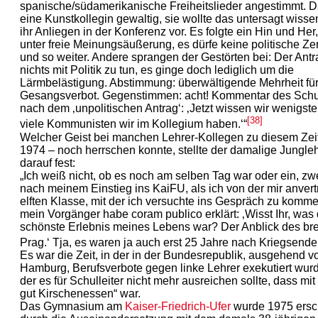
spanische/südamerikanische Freiheitslieder angestimmt. D
eine Kunstkollegin gewaltig, sie wollte das untersagt wisse
ihr Anliegen in der Konferenz vor. Es folgte ein Hin und Her,
unter freie Meinungsäußerung, es dürfe keine politische Z
und so weiter. Andere sprangen der Gestörten bei: Der Ant
nichts mit Politik zu tun, es ginge doch lediglich um die
Lärmbelästigung. Abstimmung: überwältigende Mehrheit fü
Gesangsverbot. Gegenstimmen: acht! Kommentar des Schul
nach dem ‚unpolitischen Antrag‘: ‚Jetzt wissen wir wenigste
[38]
viele Kommunisten wir im Kollegium haben.‘“
Welcher Geist bei manchen Lehrer-Kollegen zu diesem Zei
1974 – noch herrschen konnte, stellte der damalige Jungleh
darauf fest:
„Ich weiß nicht, ob es noch am selben Tag war oder ein, zw
nach meinem Einstieg ins KaiFU, als ich von der mir anvert
elften Klasse, mit der ich versuchte ins Gespräch zu kommen
mein Vorgänger habe coram publico erklärt: ‚Wisst Ihr, was
schönste Erlebnis meines Lebens war? Der Anblick des b
Prag.‘ Tja, es waren ja auch erst 25 Jahre nach Kriegsende
Es war die Zeit, in der in der Bundesrepublik, ausgehend v
Hamburg, Berufsverbote gegen linke Lehrer exekutiert wur
der es für Schulleiter nicht mehr ausreichen sollte, dass mit
gut Kirschenessen“ war.
Das Gymnasium am
Kaiser-Friedrich-Ufer
wurde 1975 ersch