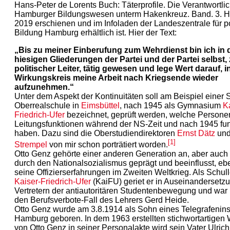
Hans-Peter de Lorents Buch: Täterprofile. Die Verantwortli
Hamburger Bildungswesen unterm Hakenkreuz. Band. 3. 
2019 erschienen und im Infoladen der Landeszentrale für po
Bildung Hamburg erhältlich ist. Hier der Text:
„Bis zu meiner Einberufung zum Wehrdienst bin ich in 
hiesigen Gliederungen der Partei und der Partei selbst, z
politischer Leiter, tätig gewesen und lege Wert darauf, 
Wirkungskreis meine Arbeit nach Kriegsende wieder
aufzunehmen.“
Unter dem Aspekt der Kontinuitäten soll am Beispiel einer 
Oberrealschule in
Eimsbüttel
, nach 1945 als Gymnasium
K
Friedrich-Ufer
bezeichnet, geprüft werden, welche Personen
Leitungsfunktionen während der NS-Zeit und nach 1945 fun
haben. Dazu sind die Oberstudiendirektoren
Ernst Dätz
un
[1]
Strempel
von mir schon porträtiert worden.
Otto Genz gehörte einer anderen Generation an, aber auch 
durch den Nationalsozialismus geprägt und beeinflusst, e
seine Offizierserfahrungen im Zweiten Weltkrieg. Als Schull
Kaiser-Friedrich-Ufer
(KaiFU) geriet er in Auseinandersetz
Vertretern der antiautoritären Studentenbewegung und war i
den Berufsverbote-Fall des Lehrers Gerd Heide.
Otto Genz wurde am 3.8.1914 als Sohn eines Telegrafenins
Hamburg geboren. In dem 1963 erstellten stichwortartige
von Otto Genz in seiner Personalakte wird sein Vater Ulric