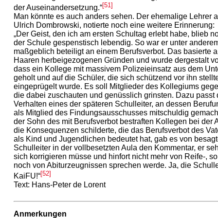
[51]
der Auseinandersetzung.“
Man könnte es auch anders sehen. Der ehemalige Lehrer a
Ulrich Dombrowski, notierte noch eine weitere Erinnerung:
„Der Geist, den ich am ersten Schultag erlebt habe, blieb n
der Schule gespenstisch lebendig. So war er unter andere
maßgeblich beteiligt an einem Berufsverbot. Das basierte a
Haaren herbeigezogenen Gründen und wurde dergestalt voll
dass ein Kollege mit massivem Polizeieinsatz aus dem Unte
geholt und auf die Schüler, die sich schützend vor ihn stellt
eingeprügelt wurde. Es soll Mitglieder des Kollegiums geg
die dabei zuschauten und genüsslich grinsten. Dazu passt
Verhalten eines der späteren Schulleiter, an dessen Berufu
als Mitglied des Findungsausschusses mitschuldig gemacht
der Sohn des mit Berufsverbot bestraften Kollegen bei der A
die Konsequenzen schilderte, die das Berufsverbot des Vate
als Kind und Jugendlichen bedeutet hat, gab es von besag
Schulleiter in der vollbesetzten Aula den Kommentar, er seh
sich korrigieren müsse und hinfort nicht mehr von Reife-, s
noch von Abiturzeugnissen sprechen werde. Ja, die Schulle
[52]
KaiFU!“
Text: Hans-Peter de Lorent
Anmerkungen