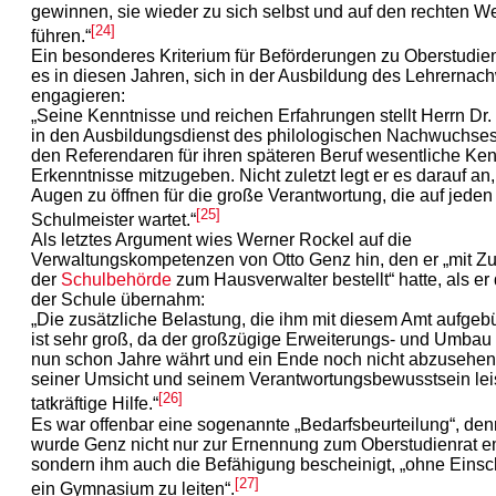
gewinnen, sie wieder zu sich selbst und auf den rechten W
[24]
führen.“
Ein besonderes Kriterium für Beförderungen zu Oberstudie
es in diesen Jahren, sich in der Ausbildung des Lehrerna
engagieren:
„Seine Kenntnisse und reichen Erfahrungen stellt Herrn Dr
in den Ausbildungsdienst des philologischen Nachwuchses
den Referendaren für ihren späteren Beruf wesentliche Ke
Erkenntnisse mitzugeben. Nicht zuletzt legt er es darauf an,
Augen zu öffnen für die große Verantwortung, die auf jeden
[25]
Schulmeister wartet.“
Als letztes Argument wies Werner Rockel auf die
Verwaltungskompetenzen von Otto Genz hin, den er „mit 
der
Schulbehörde
zum Hausverwalter bestellt“ hatte, als er
der Schule übernahm:
„Die zusätzliche Belastung, die ihm mit diesem Amt aufgeb
ist sehr groß, da der großzügige Erweiterungs- und Umbau
nun schon Jahre währt und ein Ende noch nicht abzusehen i
seiner Umsicht und seinem Verantwortungsbewusstsein leis
[26]
tatkräftige Hilfe.“
Es war offenbar eine sogenannte „Bedarfsbeurteilung“, den
wurde Genz nicht nur zur Ernennung zum Oberstudienrat e
sondern ihm auch die Befähigung bescheinigt, „ohne Eins
[27]
ein Gymnasium zu leiten“.