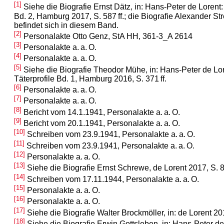
[1]
Siehe die Biografie Ernst Dätz, in: Hans-Peter de Lorent: 
Bd. 2, Hamburg 2017, S. 587 ff.; die Biografie Alexander St
befindet sich in diesem Band.
[2]
Personalakte Otto Genz, StA HH, 361-3_A 2614
[3]
Personalakte a. a. O.
[4]
Personalakte a. a. O.
[5]
Siehe die Biografie Theodor Mühe, in: Hans-Peter de Lor
Täterprofile Bd. 1, Hamburg 2016, S. 371 ff.
[6]
Personalakte a. a. O.
[7]
Personalakte a. a. O.
[8]
Bericht vom 14.1.1941, Personalakte a. a. O.
[9]
Bericht vom 20.1.1941, Personalakte a. a. O.
[10]
Schreiben vom 23.9.1941, Personalakte a. a. O.
[11]
Schreiben vom 23.9.1941, Personalakte a. a. O.
[12]
Personalakte a. a. O.
[13]
Siehe die Biografie Ernst Schrewe, de Lorent 2017, S. 82
[14]
Schreiben vom 17.11.1944, Personalakte a. a. O.
[15]
Personalakte a. a. O.
[16]
Personalakte a. a. O.
[17]
Siehe die Biografie Walter Brockmöller, in: de Lorent 201
[18]
Siehe die Biografie Erwin Gottsleben, in: Hans-Peter de