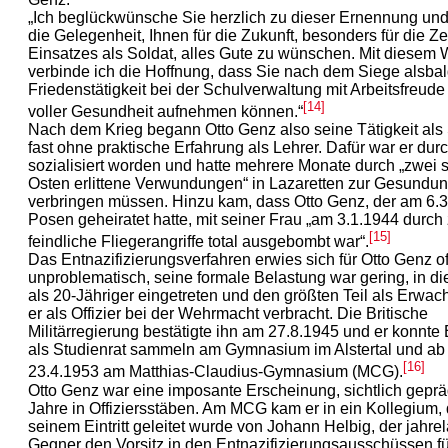
„Ich beglückwünsche Sie herzlich zu dieser Ernennung un
die Gelegenheit, Ihnen für die Zukunft, besonders für die Zei
Einsatzes als Soldat, alles Gute zu wünschen. Mit diesem
verbinde ich die Hoffnung, dass Sie nach dem Siege alsbal
Friedenstätigkeit bei der Schulverwaltung mit Arbeitsfreude
[14]
voller Gesundheit aufnehmen können.“
Nach dem Krieg begann Otto Genz also seine Tätigkeit als 
fast ohne praktische Erfahrung als Lehrer. Dafür war er dur
sozialisiert worden und hatte mehrere Monate durch „zwei
Osten erlittene Verwundungen“ in Lazaretten zur Gesundu
verbringen müssen. Hinzu kam, dass Otto Genz, der am 6.3
Posen geheiratet hatte, mit seiner Frau „am 3.1.1944 durch
[15]
feindliche Fliegerangriffe total ausgebombt war“.
Das Entnazifizierungsverfahren erwies sich für Otto Genz of
unproblematisch, seine formale Belastung war gering, in di
als 20-Jähriger eingetreten und den größten Teil als Erwac
er als Offizier bei der Wehrmacht verbracht. Die Britische
Militärregierung bestätigte ihn am 27.8.1945 und er konnte
als Studienrat sammeln am Gymnasium im Alstertal und a
[16]
23.4.1953 am Matthias-Claudius-Gymnasium (MCG).
Otto Genz war eine imposante Erscheinung, sichtlich geprä
Jahre in Offiziersstäben. Am MCG kam er in ein Kollegium, 
seinem Eintritt geleitet wurde von Johann Helbig, der jahre
Gegner den Vorsitz in den Entnazifizierungsausschüssen fü