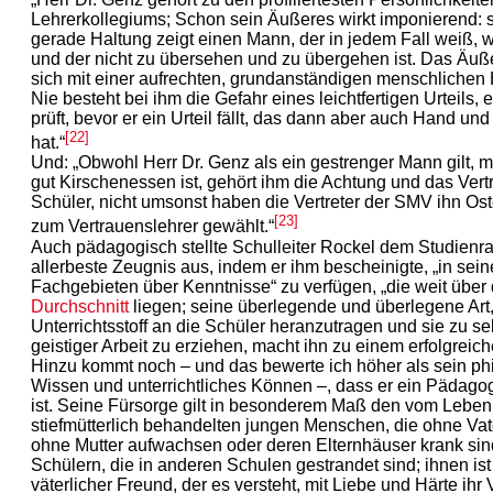
Lehrerkollegiums; Schon sein Äußeres wirkt imponierend: 
gerade Haltung zeigt einen Mann, der in jedem Fall weiß, wa
und der nicht zu übersehen und zu übergehen ist. Das Äuß
sich mit einer aufrechten, grundanständigen menschlichen 
Nie besteht bei ihm die Gefahr eines leichtfertigen Urteils, 
prüft, bevor er ein Urteil fällt, das dann aber auch Hand un
[22]
hat.“
Und: „Obwohl Herr Dr. Genz als ein gestrenger Mann gilt, m
gut Kirschenessen ist, gehört ihm die Achtung und das Vert
Schüler, nicht umsonst haben die Vertreter der SMV ihn Os
[23]
zum Vertrauenslehrer gewählt.“
Auch pädagogisch stellte Schulleiter Rockel dem Studienr
allerbeste Zeugnis aus, indem er ihm bescheinigte, „in sei
Fachgebieten über Kenntnisse“ zu verfügen, „die weit über
Durchschnitt
liegen; seine überlegende und überlegene Art
Unterrichtsstoff an die Schüler heranzutragen und sie zu se
geistiger Arbeit zu erziehen, macht ihn zu einem erfolgreich
Hinzu kommt noch – und das bewerte ich höher als sein ph
Wissen und unterrichtliches Können –, dass er ein Pädago
ist. Seine Fürsorge gilt in besonderem Maß den vom Leben
stiefmütterlich behandelten jungen Menschen, die ohne Vat
ohne Mutter aufwachsen oder deren Elternhäuser krank sin
Schülern, die in anderen Schulen gestrandet sind; ihnen ist 
väterlicher Freund, der es versteht, mit Liebe und Härte ihr