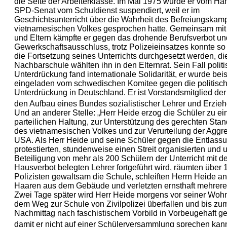
die Seite der Arbeiterklasse. Im Mai 1975 wurde er vom H
SPD-Senat vom Schuldienst suspendiert, weil er im
Geschichtsunterricht über die Wahrheit des Befreiungskam
vietnamesischen Volkes gesprochen hatte. Gemeinsam mit
und Eltern kämpfte er gegen das drohende Berufsverbot un
Gewerkschaftsausschluss, trotz Polizeieinsatzes konnte s
die Fortsetzung seines Unterrichts durchgesetzt werden, die
Nachbarschule wählten ihn in den Elternrat. Sein Fall politi
Unterdrückung fand internationale Solidarität, er wurde bei
eingeladen vom schwedischen Komitee gegen die politisc
Unterdrückung in Deutschland. Er ist Vorstandsmitglied der I
den Aufbau eines Bundes sozialistischer Lehrer und Erziehe
Und an anderer Stelle: „Herr Heide erzog die Schüler zu ei
parteilichen Haltung, zur Unterstützung des gerechten Sta
des vietnamesischen Volkes und zur Verurteilung der Aggr
USA. Als Herr Heide und seine Schüler gegen die Entlass
protestierten, stundenweise einen Streit organisierten und u
Beteiligung von mehr als 200 Schülern der Unterricht mit d
Hausverbot belegten Lehrer fortgeführt wird, räumten über 
Polizisten gewaltsam die Schule, schleiften Herrn Heide a
Haaren aus dem Gebäude und verletzten ernsthaft mehrere
Zwei Tage später wird Herr Heide morgens vor seiner Woh
dem Weg zur Schule von Zivilpolizei überfallen und bis zu
Nachmittag nach faschistischem Vorbild in Vorbeugehaft 
damit er nicht auf einer Schülerversammlung sprechen kann