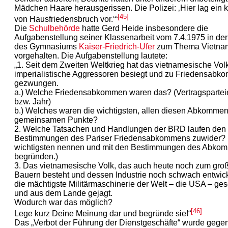
Mädchen Haare herausgerissen. Die Polizei: ‚Hier lag ein kl
[45]
von Hausfriedensbruch vor.‘“
Die
Schulbehörde
hatte Gerd Heide insbesondere die
Aufgabenstellung seiner Klassenarbeit vom 7.4.1975 in der
des Gymnasiums
Kaiser-Friedrich-Ufer
zum Thema Vietna
vorgehalten. Die Aufgabenstellung lautete:
„1. Seit dem Zweiten Weltkrieg hat das vietnamesische Vo
imperialistische Aggressoren besiegt und zu Friedensab
gezwungen.
a.) Welche Friedensabkommen waren das? (Vertragspartei
bzw. Jahr)
b.) Welches waren die wichtigsten, allen diesen Abkomme
gemeinsamen Punkte?
2. Welche Tatsachen und Handlungen der BRD laufen den
Bestimmungen des Pariser Friedensabkommens zuwider? 
wichtigsten nennen und mit den Bestimmungen des Abko
begründen.)
3. Das vietnamesische Volk, das auch heute noch zum groß
Bauern besteht und dessen Industrie noch schwach entwickel
die mächtigste Militärmaschinerie der Welt – die USA – ge
und aus dem Lande gejagt.
Wodurch war das möglich?
[46]
Lege kurz Deine Meinung dar und begründe sie!“
Das „Verbot der Führung der Dienstgeschäfte“ wurde gege