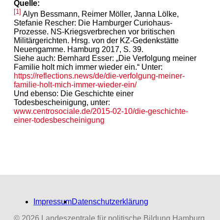
Quelle:
[1]
Alyn Bessmann, Reimer Möller, Janna Lölke,
Stefanie Rescher: Die Hamburger Curiohaus-
Prozesse. NS-Kriegsverbrechen vor britischen
Militärgerichten. Hrsg. von der KZ-Gedenkstätte
Neuengamme. Hamburg 2017, S. 39.
Siehe auch: Bernhard Esser: „Die Verfolgung meiner
Familie holt mich immer wieder ein.“ Unter:
https://reflections.news/de/die-verfolgung-meiner-
familie-holt-mich-immer-wieder-ein/
Und ebenso: Die Geschichte einer
Todesbescheinigung, unter:
www.centrosociale.de/2015-02-10/die-geschichte-
einer-todesbescheinigung
Impressum
Datenschutzerklärung
© 2026 Landeszentrale für politische Bildung Hamburg