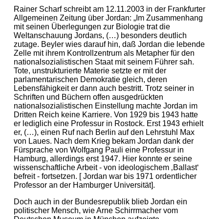
Rainer Scharf schreibt am 12.11.2003 in der Frankfurter
Allgemeinen Zeitung über Jordan: „Im Zusammenhang
mit seinen Überlegungen zur Biologie trat die
Weltanschauung Jordans, (…) besonders deutlich
zutage. Beyler wies darauf hin, daß Jordan die lebende
Zelle mit ihrem Kontrollzentrum als Metapher für den
nationalsozialistischen Staat mit seinem Führer sah.
Tote, unstrukturierte Materie setzte er mit der
parlamentarischen Demokratie gleich, deren
Lebensfähigkeit er dann auch bestritt. Trotz seiner in
Schriften und Büchern offen ausgedrückten
nationalsozialistischen Einstellung machte Jordan im
Dritten Reich keine Karriere. Von 1929 bis 1943 hatte
er lediglich eine Professur in Rostock. Erst 1943 erhielt
er, (…), einen Ruf nach Berlin auf den Lehrstuhl Max
von Laues. Nach dem Krieg bekam Jordan dank der
Fürsprache von Wolfgang Pauli eine Professur in
Hamburg, allerdings erst 1947. Hier konnte er seine
wissenschaftliche Arbeit - von ideologischem ‚Ballast‘
befreit - fortsetzen. [ Jordan war bis 1971 ordentlicher
Professor an der Hamburger Universität].
Doch auch in der Bundesrepublik blieb Jordan ein
politischer Mensch, wie Arne Schirrmacher vom