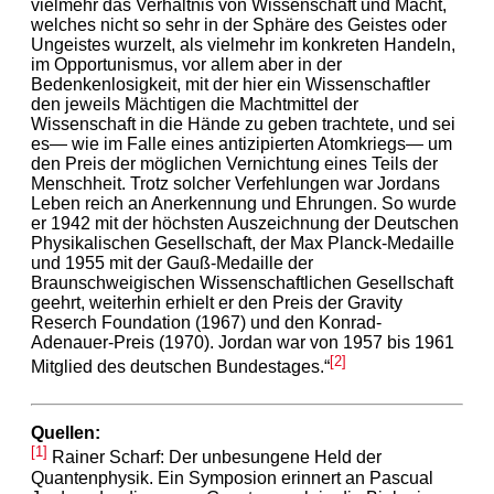
vielmehr das Verhältnis von Wissenschaft und Macht,
welches nicht so sehr in der Sphäre des Geistes oder
Ungeistes wurzelt, als vielmehr im konkreten Handeln,
im Opportunismus, vor allem aber in der
Bedenkenlosigkeit, mit der hier ein Wissenschaftler
den jeweils Mächtigen die Machtmittel der
Wissenschaft in die Hände zu geben trachtete, und sei
es— wie im Falle eines antizipierten Atomkriegs— um
den Preis der möglichen Vernichtung eines Teils der
Menschheit. Trotz solcher Verfehlungen war Jordans
Leben reich an Anerkennung und Ehrungen. So wurde
er 1942 mit der höchsten Auszeichnung der Deutschen
Physikalischen Gesellschaft, der Max Planck-Medaille
und 1955 mit der Gauß-Medaille der
Braunschweigischen Wissenschaftlichen Gesellschaft
geehrt, weiterhin erhielt er den Preis der Gravity
Reserch Foundation (1967) und den Konrad-
Adenauer-Preis (1970). Jordan war von 1957 bis 1961
[2]
Mitglied des deutschen Bundestages.“
Quellen:
[1]
Rainer Scharf: Der unbesungene Held der
Quantenphysik. Ein Symposion erinnert an Pascual