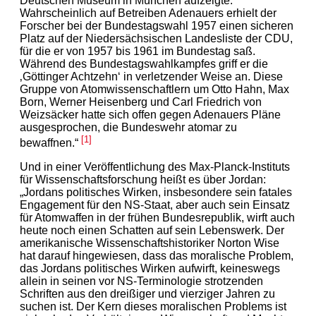
Deutschen Museum in München aufzeigte.
Wahrscheinlich auf Betreiben Adenauers erhielt der
Forscher bei der Bundestagswahl 1957 einen sicheren
Platz auf der Niedersächsischen Landesliste der CDU,
für die er von 1957 bis 1961 im Bundestag saß.
Während des Bundestagswahlkampfes griff er die
‚Göttinger Achtzehn‘ in verletzender Weise an. Diese
Gruppe von Atomwissenschaftlern um Otto Hahn, Max
Born, Werner Heisenberg und Carl Friedrich von
Weizsäcker hatte sich offen gegen Adenauers Pläne
ausgesprochen, die Bundeswehr atomar zu
[1]
bewaffnen.“
Und in einer Veröffentlichung des Max-Planck-Instituts
für Wissenschaftsforschung heißt es über Jordan:
„Jordans politisches Wirken, insbesondere sein fatales
Engagement für den NS-Staat, aber auch sein Einsatz
für Atomwaffen in der frühen Bundesrepublik, wirft auch
heute noch einen Schatten auf sein Lebenswerk. Der
amerikanische Wissenschaftshistoriker Norton Wise
hat darauf hingewiesen, dass das moralische Problem,
das Jordans politisches Wirken aufwirft, keineswegs
allein in seinen vor NS-Terminologie strotzenden
Schriften aus den dreißiger und vierziger Jahren zu
suchen ist. Der Kern dieses moralischen Problems ist