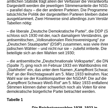
amtlichen Statistik trägt allein der Verfasser die Verantwortu
Dargestellt werden die jeweiligen Stimmenanteile der NS
– parallel dazu – die der anderen Parteien. Die Programme
tatsächliche Politik der dargestellten Parteien bleiben dabe
ausgeklammert. Zwei Hinweise sind allerdings zum Verstän
Tabellen nötig:
– die liberale „Deutsche Demokratische Partei“, die DDP (S
schloss sich 1930 mit der, nach damaligem Verständnis, g
antisemitischen, „Volksnationalen Reichsvereinigung“ zur
„Deutschen Staatspartei“ (DStP) zusammen, was viele ihre
jüdischen Wähler – und nicht nur sie – zutiefst irritierte. Di
beteiligte sich an den Wahlen seit 1930;
– die antisemitische „Deutschnationale Volkspartei“, die 
(Spalte 7), ging noch im Februar 1933 ein Wahlbündnis mi
„Stahlhelm“ ein, das unter dem Namen „Kampffront Schwar
Rot“ an der Reichstagswahl am 5. März 1933 teilnahm. Nac
Wahl war sie der Koalitionspartner der NSDAP. Die auf die
„Kampffront Schwarz-Weiß-Rot“ am 5. März 1933 entfallen
Stimmen können daher schwerlich noch als Voten für eine
demokratische bürgerliche Partei betrachtet werden.
Tabelle 1
Die Reichstagswahlen 1928–1933 in