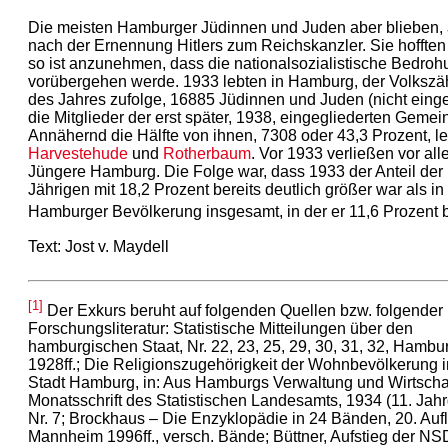
Die meisten Hamburger Jüdinnen und Juden aber blieben,
nach der Ernennung Hitlers zum Reichskanzler. Sie hofften
so ist anzunehmen, dass die nationalsozialistische Bedroh
vorübergehen werde. 1933 lebten in Hamburg, der Volkszä
des Jahres zufolge, 16885 Jüdinnen und Juden (nicht eing
die Mitglieder der erst später, 1938, eingegliederten Gemei
Annähernd die Hälfte von ihnen, 7308 oder 43,3 Prozent, le
Harvestehude
und
Rotherbaum
. Vor 1933 verließen vor al
Jüngere Hamburg. Die Folge war, dass 1933 der Anteil der 
Jährigen mit 18,2 Prozent bereits deutlich größer war als in
Hamburger Bevölkerung insgesamt, in der er 11,6 Prozent b
Text: Jost v. Maydell
[1]
Der Exkurs beruht auf folgenden Quellen bzw. folgender
Forschungsliteratur: Statistische Mitteilungen über den
hamburgischen Staat, Nr. 22, 23, 25, 29, 30, 31, 32, Hambu
1928ff.; Die Religionszugehörigkeit der Wohnbevölkerung i
Stadt Hamburg, in: Aus Hamburgs Verwaltung und Wirtschaf
Monatsschrift des Statistischen Landesamts, 1934 (11. Jah
Nr. 7; Brockhaus – Die Enzyklopädie in 24 Bänden, 20. Aufl
Mannheim 1996ff., versch. Bände; Büttner, Aufstieg der NS