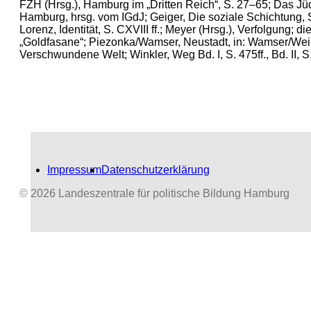
FZH (Hrsg.), Hamburg im „Dritten Reich“, S. 27–65; Das Jü
Hamburg, hrsg. vom IGdJ; Geiger, Die soziale Schichtung, S
Lorenz, Identität, S. CXVIII ff.; Meyer (Hrsg.), Verfolgung; die
„Goldfasane“; Piezonka/Wamser, Neustadt, in: Wamser/Wei
Verschwundene Welt; Winkler, Weg Bd. I, S. 475ff., Bd. II, S
Impressum
Datenschutzerklärung
© 2026 Landeszentrale für politische Bildung Hamburg