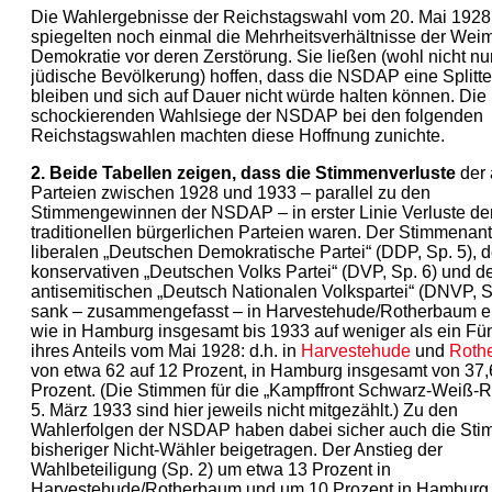
Die Wahlergebnisse der Reichstagswahl vom 20. Mai 1928
spiegelten noch einmal die Mehrheitsverhältnisse der Wei
Demokratie vor deren Zerstörung. Sie ließen (wohl nicht nu
jüdische Bevölkerung) hoffen, dass die NSDAP eine Splitte
bleiben und sich auf Dauer nicht würde halten können. Die
schockierenden Wahlsiege der NSDAP bei den folgenden
Reichstagswahlen machten diese Hoffnung zunichte.
2. Beide Tabellen zeigen, dass die Stimmenverluste
der 
Parteien zwischen 1928 und 1933 – parallel zu den
Stimmengewinnen der NSDAP – in erster Linie Verluste de
traditionellen bürgerlichen Parteien waren. Der Stimmenant
liberalen „Deutschen Demokratische Partei“ (DDP, Sp. 5), d
konservativen „Deutschen Volks Partei“ (DVP, Sp. 6) und d
antisemitischen „Deutsch Nationalen Volkspartei“ (DNVP, S
sank – zusammengefasst – in Harvestehude/Rotherbaum 
wie in Hamburg insgesamt bis 1933 auf weniger als ein Fün
ihres Anteils vom Mai 1928: d.h. in
Harvestehude
und
Roth
von etwa 62 auf 12 Prozent, in Hamburg insgesamt von 37,
Prozent. (Die Stimmen für die „Kampffront Schwarz-Weiß-R
5. März 1933 sind hier jeweils nicht mitgezählt.) Zu den
Wahlerfolgen der NSDAP haben dabei sicher auch die St
bisheriger Nicht-Wähler beigetragen. Der Anstieg der
Wahlbeteiligung (Sp. 2) um etwa 13 Prozent in
Harvestehude/Rotherbaum und um 10 Prozent in Hamburg 