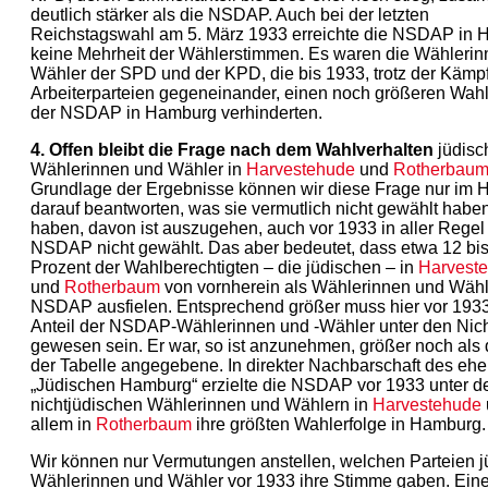
deutlich stärker als die NSDAP. Auch bei der letzten
Reichstagswahl am 5. März 1933 erreichte die NSDAP in
keine Mehrheit der Wählerstimmen. Es waren die Wähleri
Wähler der SPD und der KPD, die bis 1933, trotz der Kämp
Arbeiterparteien gegeneinander, einen noch größeren Wahl
der NSDAP in Hamburg verhinderten.
4. Offen bleibt die Frage nach dem Wahlverhalten
jüdisc
Wählerinnen und Wähler in
Harvestehude
und
Rotherbau
Grundlage der Ergebnisse können wir diese Frage nur im H
darauf beantworten, was sie vermutlich nicht gewählt haben
haben, davon ist auszugehen, auch vor 1933 in aller Regel
NSDAP nicht gewählt. Das aber bedeutet, dass etwa 12 bi
Prozent der Wahlberechtigten – die jüdischen – in
Harvest
und
Rotherbaum
von vornherein als Wählerinnen und Wähl
NSDAP ausfielen. Entsprechend größer muss hier vor 1933
Anteil der NSDAP-Wählerinnen und -Wähler unter den Nich
gewesen sein. Er war, so ist anzunehmen, größer noch als 
der Tabelle angegebene. In direkter Nachbarschaft des eh
„Jüdischen Hamburg“ erzielte die NSDAP vor 1933 unter d
nichtjüdischen Wählerinnen und Wählern in
Harvestehude
allem in
Rotherbaum
ihre größten Wahlerfolge in Hamburg.
Wir können nur Vermutungen anstellen, welchen Parteien j
Wählerinnen und Wähler vor 1933 ihre Stimme gaben. Ein