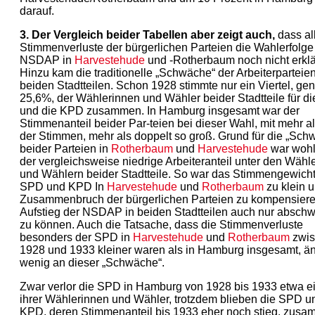
darauf.
3. Der Vergleich beider Tabellen aber zeigt auch,
dass al
Stimmenverluste der bürgerlichen Parteien die Wahlerfolge
NSDAP in
Harvestehude
und -Rotherbaum noch nicht erklä
Hinzu kam die traditionelle „Schwäche“ der Arbeiterparteien
beiden Stadtteilen. Schon 1928 stimmte nur ein Viertel, ge
25,6%, der Wählerinnen und Wähler beider Stadtteile für d
und die KPD zusammen. In Hamburg insgesamt war der
Stimmenanteil beider Par-teien bei dieser Wahl, mit mehr 
der Stimmen, mehr als doppelt so groß. Grund für die „Sch
beider Parteien in
Rotherbaum
und
Harvestehude
war wohl
der vergleichsweise niedrige Arbeiteranteil unter den Wähl
und Wählern beider Stadtteile. So war das Stimmengewich
SPD und KPD In
Harvestehude
und
Rotherbaum
zu klein 
Zusammenbruch der bürgerlichen Parteien zu kompensiere
Aufstieg der NSDAP in beiden Stadtteilen auch nur absch
zu können. Auch die Tatsache, dass die Stimmenverluste
besonders der SPD in
Harvestehude
und
Rotherbaum
zwis
1928 und 1933 kleiner waren als in Hamburg insgesamt, ä
wenig an dieser „Schwäche“.
Zwar verlor die SPD in Hamburg von 1928 bis 1933 etwa ei
ihrer Wählerinnen und Wähler, trotzdem blieben die SPD u
KPD, deren Stimmenanteil bis 1933 eher noch stieg, zus