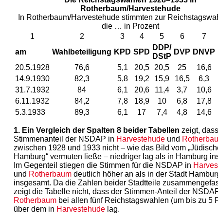
Rotherbaum/Harvestehude
In Rotherbaum/Harvestehude stimmten zur Reichstagswah
die … in Prozent
1
2
3
4
5
6
7
DDP/
am
Wahlbeteiligung
KPD
SPD
DVP
DNVP
DStP
20.5.1928
76,6
5,1
20,5
20,5
25
16,6
14.9.1930
82,3
5,8
19,2
15,9
16,5
6,3
31.7.1932
84
6,1
20,6
11,4
3,7
10,6
6.11.1932
84,2
7,8
18,9
10
6,8
17,8
5.3.1933
89,3
6,1
17
7,4
4,8
14,6
1. Ein Vergleich der Spalten 8 beider Tabellen
zeigt, dass
Stimmenanteil der NSDAP in
Harvestehude
und
Rotherba
zwischen 1928 und 1933 nicht – wie das Bild vom „Jüdisc
Hamburg“ vermuten ließe – niedriger lag als in Hamburg i
Im Gegenteil stiegen die Stimmen für die NSDAP in
Harves
und
Rotherbaum
deutlich höher an als in der Stadt Hambur
insgesamt. Da die Zahlen beider Stadtteile zusammengefas
zeigt die Tabelle nicht, dass der Stimmen-Anteil der NSDAP
Rotherbaum
bei allen fünf Reichstagswahlen (um bis zu 5 
über dem in
Harvestehude
lag.