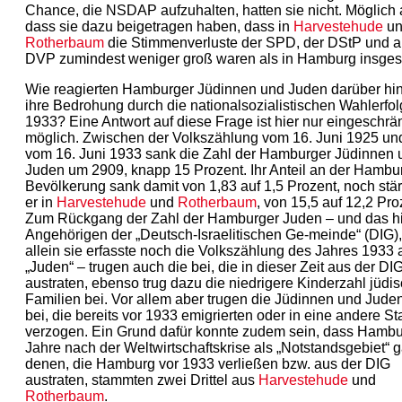
Chance, die NSDAP aufzuhalten, hatten sie nicht. Möglich 
dass sie dazu beigetragen haben, dass in
Harvestehude
un
Rotherbaum
die Stimmenverluste der SPD, der DStP und a
DVP zumindest weniger groß waren als in Hamburg insges
Wie reagierten Hamburger Jüdinnen und Juden darüber hi
ihre Bedrohung durch die nationalsozialistischen Wahlerfol
1933? Eine Antwort auf diese Frage ist hier nur eingeschrä
möglich. Zwischen der Volkszählung vom 16. Juni 1925 un
vom 16. Juni 1933 sank die Zahl der Hamburger Jüdinnen 
Juden um 2909, knapp 15 Prozent. Ihr Anteil an der Hambu
Bevölkerung sank damit von 1,83 auf 1,5 Prozent, noch stä
er in
Harvestehude
und
Rotherbaum
, von 15,5 auf 12,2 Pro
Zum Rückgang der Zahl der Hamburger Juden – und das hi
Angehörigen der „Deutsch-Israelitischen Ge-meinde“ (DIG)
allein sie erfasste noch die Volkszählung des Jahres 1933 
„Juden“ – trugen auch die bei, die in dieser Zeit aus der DI
austraten, ebenso trug dazu die niedrigere Kinderzahl jüdi
Familien bei. Vor allem aber trugen die Jüdinnen und Jude
bei, die bereits vor 1933 emigrierten oder in eine andere St
verzogen. Ein Grund dafür konnte zudem sein, dass Hamb
Jahre nach der Weltwirtschaftskrise als „Notstandsgebiet“ g
denen, die Hamburg vor 1933 verließen bzw. aus der DIG
austraten, stammten zwei Drittel aus
Harvestehude
und
Rotherbaum
.