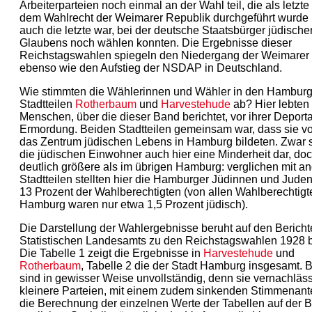
Arbeiterparteien noch einmal an der Wahl teil, die als letzt
dem Wahlrecht der Weimarer Republik durchgeführt wurde
auch die letzte war, bei der deutsche Staatsbürger jüdische
Glaubens noch wählen konnten. Die Ergebnisse dieser
Reichstagswahlen spiegeln den Niedergang der Weimarer 
ebenso wie den Aufstieg der NSDAP in Deutschland.
Wie stimmten die Wählerinnen und Wähler in den Hamburg
Stadtteilen
Rotherbaum
und
Harvestehude
ab? Hier lebten
Menschen, über die dieser Band berichtet, vor ihrer Deport
Ermordung. Beiden Stadtteilen gemeinsam war, dass sie v
das Zentrum jüdischen Lebens in Hamburg bildeten. Zwar s
die jüdischen Einwohner auch hier eine Minderheit dar, do
deutlich größere als im übrigen Hamburg: verglichen mit a
Stadtteilen stellten hier die Hamburger Jüdinnen und Juden
13 Prozent der Wahlberechtigten (von allen Wahlberechtigt
Hamburg waren nur etwa 1,5 Prozent jüdisch).
Die Darstellung der Wahlergebnisse beruht auf den Berich
Statistischen Landesamts zu den Reichstagswahlen 1928 b
Die Tabelle 1 zeigt die Ergebnisse in
Harvestehude
und
Rotherbaum
, Tabelle 2 die der Stadt Hamburg insgesamt. 
sind in gewisser Weise unvollständig, denn sie vernachläs
kleinere Parteien, mit einem zudem sinkenden Stimmenantei
die Berechnung der einzelnen Werte der Tabellen auf der B