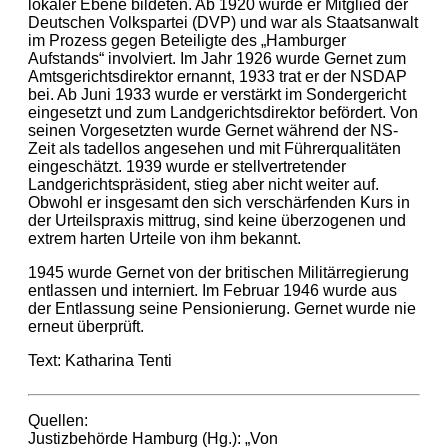
lokaler Ebene bildeten. Ab 1920 wurde er Mitglied der
Deutschen Volkspartei (DVP) und war als Staatsanwalt
im Prozess gegen Beteiligte des „Hamburger
Aufstands“ involviert. Im Jahr 1926 wurde Gernet zum
Amtsgerichtsdirektor ernannt, 1933 trat er der NSDAP
bei. Ab Juni 1933 wurde er verstärkt im Sondergericht
eingesetzt und zum Landgerichtsdirektor befördert. Von
seinen Vorgesetzten wurde Gernet während der NS-
Zeit als tadellos angesehen und mit Führerqualitäten
eingeschätzt. 1939 wurde er stellvertretender
Landgerichtspräsident, stieg aber nicht weiter auf.
Obwohl er insgesamt den sich verschärfenden Kurs in
der Urteilspraxis mittrug, sind keine überzogenen und
extrem harten Urteile von ihm bekannt.
1945 wurde Gernet von der britischen Militärregierung
entlassen und interniert. Im Februar 1946 wurde aus
der Entlassung seine Pensionierung. Gernet wurde nie
erneut überprüft.
Text: Katharina Tenti
Quellen:
Justizbehörde Hamburg (Hg.): „Von