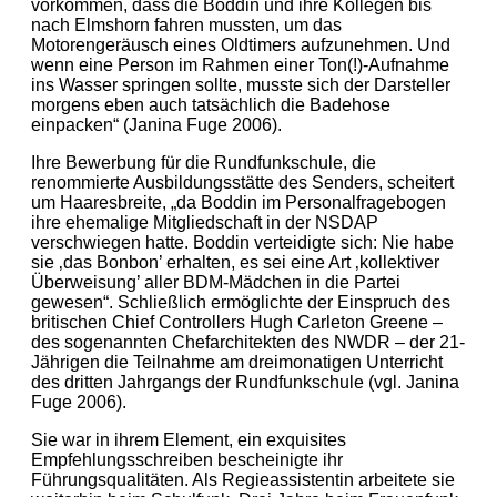
vorkommen, dass die Boddin und ihre Kollegen bis
nach Elmshorn fahren mussten, um das
Motorengeräusch eines Oldtimers aufzunehmen. Und
wenn eine Person im Rahmen einer Ton(!)-Aufnahme
ins Wasser springen sollte, musste sich der Darsteller
morgens eben auch tatsächlich die Badehose
einpacken“ (Janina Fuge 2006).
Ihre Bewerbung für die Rundfunkschule, die
renommierte Ausbildungsstätte des Senders, scheitert
um Haaresbreite, „da Boddin im Personalfragebogen
ihre ehemalige Mitgliedschaft in der NSDAP
verschwiegen hatte. Boddin verteidigte sich: Nie habe
sie ‚das Bonbon’ erhalten, es sei eine Art ‚kollektiver
Überweisung’ aller BDM-Mädchen in die Partei
gewesen“. Schließlich ermöglichte der Einspruch des
britischen Chief Controllers Hugh Carleton Greene –
des sogenannten Chefarchitekten des NWDR – der 21-
Jährigen die Teilnahme am dreimonatigen Unterricht
des dritten Jahrgangs der Rundfunkschule (vgl. Janina
Fuge 2006).
Sie war in ihrem Element, ein exquisites
Empfehlungsschreiben bescheinigte ihr
Führungsqualitäten. Als Regieassistentin arbeitete sie