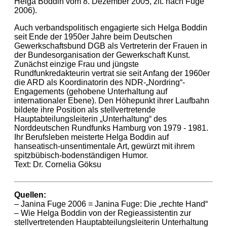
Helga Boddin vom 8. Dezember 2005, zit. nach Fuge
2006).
Auch verbandspolitisch engagierte sich Helga Boddin
seit Ende der 1950er Jahre beim Deutschen
Gewerkschaftsbund DGB als Vertreterin der Frauen in
der Bundesorganisation der Gewerkschaft Kunst.
Zunächst einzige Frau und jüngste
Rundfunkredakteurin vertrat sie seit Anfang der 1960er
die ARD als Koordinatorin des NDR-„Nordring“-
Engagements (gehobene Unterhaltung auf
internationaler Ebene). Den Höhepunkt ihrer Laufbahn
bildete ihre Position als stellvertretende
Hauptabteilungsleiterin „Unterhaltung“ des
Norddeutschen Rundfunks Hamburg von 1979 - 1981.
Ihr Berufsleben meisterte Helga Boddin auf
hanseatisch-unsentimentale Art, gewürzt mit ihrem
spitzbübisch-bodenständigen Humor.
Text: Dr. Cornelia Göksu
Quellen:
– Janina Fuge 2006 = Janina Fuge: Die „rechte Hand“
– Wie Helga Boddin von der Regieassistentin zur
stellvertretenden Hauptabteilungsleiterin Unterhaltung