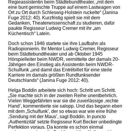
Regieassistentin beim Städtebundtheater, „mit dem
eine bunt gemischte Truppe auf einem Lastwagen von
Ort zu Ort durch Schleswig-Holstein ruckelte“ (Janina
Fuge 2012: 40). Kurzfristig spielt sie mit dem
Gedanken, Theaterwissenschaft zu studieren, dafür
paukte Regisseur Ludwig Cremer mit ihr „am
Küchentisch“ Latein.
Doch schon 1946 startete sie ihre Laufbahn als
Radiopionierin. Ihr Mentor Ludwig Cremer, Regisseur
beim Städtebundtheater und ab Oktober 1945
Hörspielleiter beim NWDR, vermittelte der damals 20-
Jährigen den Einstieg als Assistentin beim NWDR-
Schulfunk „und damit das Entrébillet für eine steile
Karriere im damals größten Rundfunksender
Deutschlands“ (Janina Fuge 2012: 40).
Helga Boddin arbeitete sich hoch: Schritt um Schritt.
„Sie machte sich in der zweiten Reihe unentbehrlich.
Vielen Weggefährten war sie die zuverlässige ‚rechte
Hand’, kommentierte sie salopp. Und das begann eben
mit dem ‚Schulfunk’, der so etwas war wie eine frühe
‚Sendung mit der Maus’, sagt Boddin. In puncto
‚Authentizität’ setzte Regisseur Kurt Becker unbedingte
Perfektion voraus. Da konnte es schon einmal