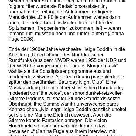
weiterhin beim Schulfunk. Drei Jahre beim Frauenfunk
folgten: Hier wurde sie Redaktionsassistentin,
übernahm die Leitung der Aufnahmen, redigierte
Manuskripte. „Die Fülle der Aufnahmen war es dann
auch, die Helga Boddins Mutter ihrer Tochter den
Spitznamen ‚Treppenterrier’ zukommen ließ – ‚wenn
jemand ruft, musst du hoch und runter laufen’“ (Janina
Fuge 2006).
Ende der 1960er Jahre wechselte Helga Boddin in die
Abteilung „Unterhaltung“ des Norddeutschen
Rundfunks (aus dem NWDR waren 1955 der NDR und
der WDR hervorgegangen). Für die „Morgenmusik“
wählte sie die Schallplattenprogramme aus und
moderierte zeitweise. Als Redakteurin präsentierte sie
später den berühmten „Saturday Night Club“. Eine
Musiksendung, die in in ihrer stilistischen Bandbreite,
moderiert von “the voice“, der sonor dunkel-reizvollen
Stimme Boddins, zu später Stunde Standards setzte.
Überhaupt: Ihre Stimme war ihr unverwechselbares
Kennzeichen. „Nie, sagt Helga Boddin gänzlich uneitel,
sei sie eine Marlene Dietrich gewesen. Aber die
Stimme konnte Fantasien anregen. Die vielen
Hörerbriefe so mancher Verehrer können das
beweisen...“ (Janina Fuge aus ihrem Interview mit