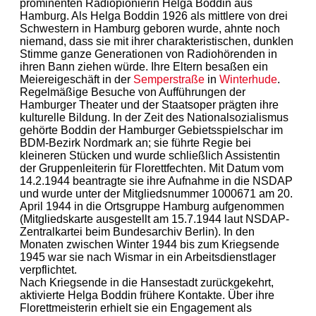
prominenten Radiopionierin Helga Boddin aus
Hamburg. Als Helga Boddin 1926 als mittlere von drei
Schwestern in Hamburg geboren wurde, ahnte noch
niemand, dass sie mit ihrer charakteristischen, dunklen
Stimme ganze Generationen von Radiohörenden in
ihren Bann ziehen würde. Ihre Eltern besaßen ein
Meiereigeschäft in der
Semperstraße
in
Winterhude
.
Regelmäßige Besuche von Aufführungen der
Hamburger Theater und der Staatsoper prägten ihre
kulturelle Bildung. In der Zeit des Nationalsozialismus
gehörte Boddin der Hamburger Gebietsspielschar im
BDM-Bezirk Nordmark an; sie führte Regie bei
kleineren Stücken und wurde schließlich Assistentin
der Gruppenleiterin für Florettfechten. Mit Datum vom
14.2.1944 beantragte sie ihre Aufnahme in die NSDAP
und wurde unter der Mitgliedsnummer 1000671 am 20.
April 1944 in die Ortsgruppe Hamburg aufgenommen
(Mitgliedskarte ausgestellt am 15.7.1944 laut NSDAP-
Zentralkartei beim Bundesarchiv Berlin). In den
Monaten zwischen Winter 1944 bis zum Kriegsende
1945 war sie nach Wismar in ein Arbeitsdienstlager
verpflichtet.
Nach Kriegsende in die Hansestadt zurückgekehrt,
aktivierte Helga Boddin frühere Kontakte. Über ihre
Florettmeisterin erhielt sie ein Engagement als