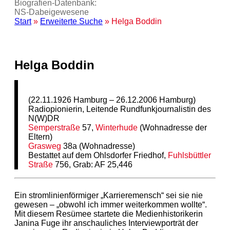
Biografien-Datenbank:
NS‑Dabeigewesene
Start
»
Erweiterte Suche
» Helga Boddin
Helga Boddin
(22.11.1926 Hamburg – 26.12.2006 Hamburg)
Radiopionierin, Leitende Rundfunkjournalistin des
N(W)DR
Semperstraße
57,
Winterhude
(Wohnadresse der
Eltern)
Grasweg
38a (Wohnadresse)
Bestattet auf dem Ohlsdorfer Friedhof,
Fuhlsbüttler
Straße
756, Grab: AF 25,446
Ein stromlinienförmiger „Karrieremensch“ sei sie nie
gewesen – „obwohl ich immer weiterkommen wollte“.
Mit diesem Resümee startete die Medienhistorikerin
Janina Fuge ihr anschauliches Interviewporträt der