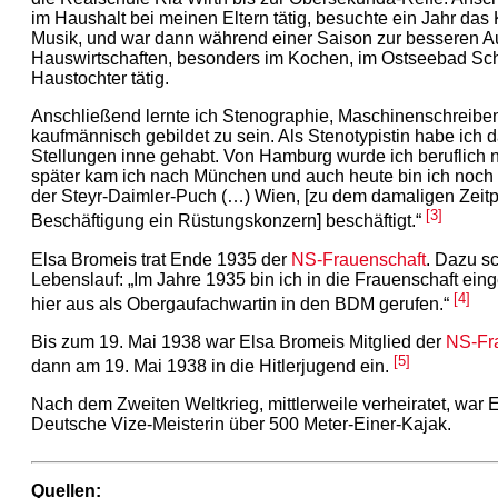
im Haushalt bei meinen Eltern tätig, besuchte ein Jahr das
Musik, und war dann während einer Saison zur besseren A
Hauswirtschaften, besonders im Kochen, im Ostseebad Sch
Haustochter tätig.
Anschließend lernte ich Stenographie, Maschinenschreibe
kaufmännisch gebildet zu sein. Als Stenotypistin habe ich
Stellungen inne gehabt. Von Hamburg wurde ich beruflich na
später kam ich nach München und auch heute bin ich noch a
der Steyr-Daimler-Puch (…) Wien, [zu dem damaligen Zeitp
[3]
Beschäftigung ein Rüstungskonzern] beschäftigt.“
Elsa Bromeis trat Ende 1935 der
NS-Frauenschaft
. Dazu sc
Lebenslauf: „Im Jahre 1935 bin ich in die Frauenschaft ein
[4]
hier aus als Obergaufachwartin in den BDM gerufen.“
Bis zum 19. Mai 1938 war Elsa Bromeis Mitglied der
NS-Fr
[5]
dann am 19. Mai 1938 in die Hitlerjugend ein.
Nach dem Zweiten Weltkrieg, mittlerweile verheiratet, war
Deutsche Vize-Meisterin über 500 Meter-Einer-Kajak.
Quellen: