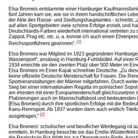
Elsa Bromeis entstammte einer Hamburger Kaufmannsfamili
fünf Jahren kam sie, wie sie in ihrem handschriftlichen L
der Akte des Rasse- und Siedlungshauptamtes - schreibt, 
auf allen Sportgebieten viele schöne Erfolge erzielt, und h
Deutschlands-Farben wiederholt international vertreten zu
Zappot, Prag etc. etc. u. a. konnte ich auch einen Ehrenpre
[1]
Reichssportführers gewinnen“.
Elsa Bromeis war Mitglied im 1923 gegründeten Hamburger 
Wassersport“, ansässig in Hamburg-Fuhlsbüttel. Auf einer
1934 erreichte sie den zweiten Platz über 500 Meter im Ei
Elsa Bromeis im Einer-Kajak schnellste Deutsche. „Zu dies
keine offizielle Deutsche Meisterschaft für Frauen. Die Re
Sportveranstaltungen der Männer mitgefahren. Durch weite
Sieg bei einer internationalen Regatta im polnischen Sopot
am ehesten mit einer Europameisterschaft gleichzusetzen i
Platzierungen auch im Mannschaftsboot und bedeutenden Re
[Elsa Bromeis] durch ihre sportlichen Erfolge mit die Bede
Kanu-Rennsport. Ab 1937 wurden dann auch endlich Titel
[2]
ausgetragen.“
Elsa Bromeis‘ schulischer und beruflicher Werdegang ist a
ermitteln. In Hamburg besuchte sie das Emilie-Wüstenfeld-
die Realschule Ria Wirth bis zur Obersekunda-Reife. Ansc