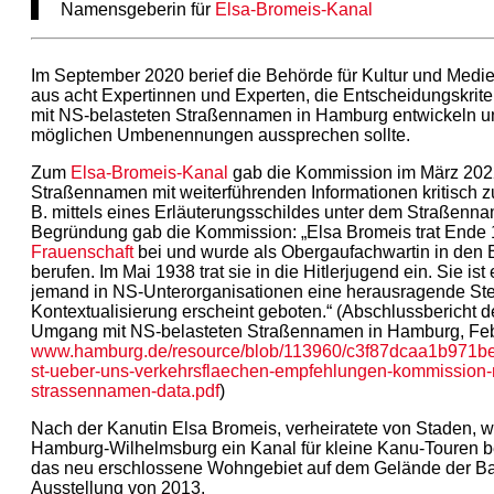
Namensgeberin für
Elsa-Bromeis-Kanal
Im September 2020 berief die Behörde für Kultur und Med
aus acht Expertinnen und Experten, die Entscheidungskrit
mit NS-belasteten Straßennamen in Hamburg entwickeln 
möglichen Umbenennungen aussprechen sollte.
Zum
Elsa-Bromeis-Kanal
gab die Kommission im März 202
Straßennamen mit weiterführenden Informationen kritisch zu
B. mittels eines Erläuterungsschildes unter dem Straßenn
Begründung gab die Kommission: „Elsa Bromeis trat Ende
Frauenschaft
bei und wurde als Obergaufachwartin in den
berufen. Im Mai 1938 trat sie in die Hitlerjugend ein. Sie ist
jemand in NS-Unterorganisationen eine herausragende Stel
Kontextualisierung erscheint geboten.“ (Abschlussbericht
Umgang mit NS-belasteten Straßennamen in Hamburg, Feb
www.hamburg.de/resource/blob/113960/c3f87dcaa1b971b
st-ueber-uns-verkehrsflaechen-empfehlungen-kommission-n
strassennamen-data.pdf
)
Nach der Kanutin Elsa Bromeis, verheiratete von Staden, 
Hamburg-Wilhelmsburg ein Kanal für kleine Kanu-Touren be
das neu erschlossene Wohngebiet auf dem Gelände der Ba
Ausstellung von 2013.