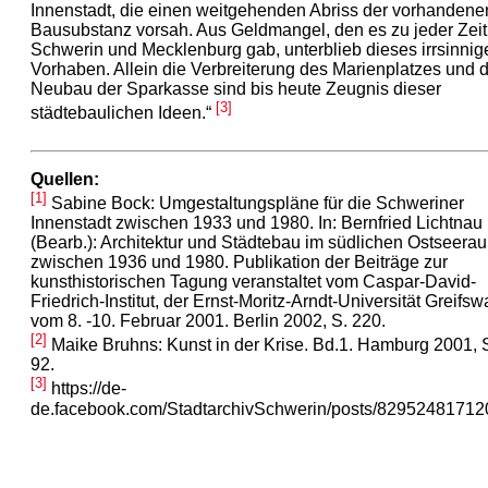
Innenstadt, die einen weitgehenden Abriss der vorhandene
Bausubstanz vorsah. Aus Geldmangel, den es zu jeder Zeit
Schwerin und Mecklenburg gab, unterblieb dieses irrsinnig
Vorhaben. Allein die Verbreiterung des Marienplatzes und 
Neubau der Sparkasse sind bis heute Zeugnis dieser
[3]
städtebaulichen Ideen.“
Quellen:
[1]
Sabine Bock: Umgestaltungspläne für die Schweriner
Innenstadt zwischen 1933 und 1980. In: Bernfried Lichtnau
(Bearb.): Architektur und Städtebau im südlichen Ostseera
zwischen 1936 und 1980. Publikation der Beiträge zur
kunsthistorischen Tagung veranstaltet vom Caspar-David-
Friedrich-Institut, der Ernst-Moritz-Arndt-Universität Greifsw
vom 8. -10. Februar 2001. Berlin 2002, S. 220.
[2]
Maike Bruhns: Kunst in der Krise. Bd.1. Hamburg 2001, 
92.
[3]
https://de-
de.facebook.com/StadtarchivSchwerin/posts/8295248171