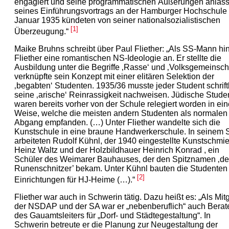
engagiert und seine programmatischen Äußerungen anläss
seines Einführungsvortrags an der Hamburger Hochschule
Januar 1935 kündeten von seiner nationalsozialistischen
[1]
Überzeugung.“
Maike Bruhns schreibt über Paul Fliether: „Als SS-Mann hi
Fliether eine romantischen NS-Ideologie an. Er stellte die
Ausbildung unter die Begriffe ‚Rasse‘ und ‚Volksgemeinscha
verknüpfte sein Konzept mit einer elitären Selektion der
‚begabten‘ Studenten. 1935/36 musste jeder Student schrift
seine ‚arische‘ Reinrassigkeit nachweisen. Jüdische Stude
waren bereits vorher von der Schule relegiert worden in ein
Weise, welche die meisten andern Studenten als normalen
Abgang empfanden. (…) Unter Fliether wandelte sich die
Kunstschule in eine braune Handwerkerschule. In seinem 
arbeiteten Rudolf Kühnl, der 1940 eingestellte Kunstschmi
Heinz Waltz und der Holzbildhauer Heinrich Konrad , ein
Schüler des Weimarer Bauhauses, der den Spitznamen ‚de
Runenschnitzer’ bekam. Unter Kühnl bauten die Studenten
[2]
Einrichtungen für HJ-Heime (…).“
Fliether war auch in Schwerin tätig. Dazu heißt es: „Als Mit
der NSDAP und der SA war er „nebenberuflich“ auch Berat
des Gauamtsleiters für „Dorf- und Städtegestaltung“. In
Schwerin betreute er die Planung zur Neugestaltung der