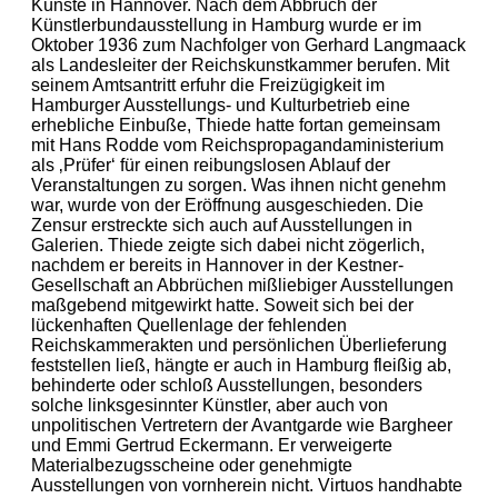
Künste in Hannover. Nach dem Abbruch der
Künstlerbundausstellung in Hamburg wurde er im
Oktober 1936 zum Nachfolger von Gerhard Langmaack
als Landesleiter der Reichskunstkammer berufen. Mit
seinem Amtsantritt erfuhr die Freizügigkeit im
Hamburger Ausstellungs- und Kulturbetrieb eine
erhebliche Einbuße, Thiede hatte fortan gemeinsam
mit Hans Rodde vom Reichspropagandaministerium
als ‚Prüfer‘ für einen reibungslosen Ablauf der
Veranstaltungen zu sorgen. Was ihnen nicht genehm
war, wurde von der Eröffnung ausgeschieden. Die
Zensur erstreckte sich auch auf Ausstellungen in
Galerien. Thiede zeigte sich dabei nicht zögerlich,
nachdem er bereits in Hannover in der Kestner-
Gesellschaft an Abbrüchen mißliebiger Ausstellungen
maßgebend mitgewirkt hatte. Soweit sich bei der
lückenhaften Quellenlage der fehlenden
Reichskammerakten und persönlichen Überlieferung
feststellen ließ, hängte er auch in Hamburg fleißig ab,
behinderte oder schloß Ausstellungen, besonders
solche linksgesinnter Künstler, aber auch von
unpolitischen Vertretern der Avantgarde wie Bargheer
und Emmi Gertrud Eckermann. Er verweigerte
Materialbezugsscheine oder genehmigte
Ausstellungen von vornherein nicht. Virtuos handhabte