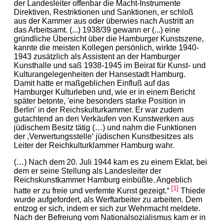
der Landesleiter offenbar die Macht-Instrumente
Direktiven, Restriktionen und Sanktionen, er schloß
aus der Kammer aus oder überwies nach Austritt an
das Arbeitsamt. (...) 1938/39 gewann er (...) eine
gründliche Übersicht über die Hamburger Kunstszene,
kannte die meisten Kollegen persönlich, wirkte 1940-
1943 zusätzlich als Assistent an der Hamburger
Kunsthalle und saß 1938-1945 im Beirat für Kunst- und
Kulturangelegenheiten der Hansestadt Hamburg.
Damit hatte er maßgeblichen Einfluß auf das
Hamburger Kulturleben und, wie er in einem Bericht
später betonte, 'eine besonders starke Position in
Berlin' in der Reichskulturkammer. Er war zudem
gutachtend an den Verkäufen von Kunstwerken aus
jüdischem Besitz tätig (…) und nahm die Funktionen
der ‚Verwertungsstelle‘ jüdischen Kunstbesitzes als
Leiter der Reichkulturklammer Hamburg wahr.
(…) Nach dem 20. Juli 1944 kam es zu einem Eklat, bei
dem er seine Stellung als Landesleiter der
Reichskunstkammer Hamburg einbüßte. Angeblich
[1]
hatte er zu freie und verfemte Kunst gezeigt.“
Thiede
wurde aufgefordert, als Werftarbeiter zu arbeiten. Dem
entzog er sich, indem er sich zur Wehrmacht meldete.
Nach der Befreiung vom Nationalsozialismus kam er in