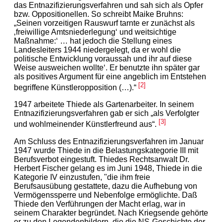
das Entnazifizierungsverfahren und sah sich als Opfer
bzw. Oppositionellen. So schreibt Maike Bruhns:
„Seinen vorzeitigen Rauswurf tarnte er zunächst als
‚freiwillige Amtsniederlegung‘ und weitsichtige
Maßnahme:‘ … hat jedoch die Stellung eines
Landesleiters 1944 niedergelegt, da er wohl die
politische Entwicklung voraussah und ihr auf diese
Weise ausweichen wollte‘. Er benutzte ihn später gar
als positives Argument für eine angeblich im Entstehen
[2]
begriffene Künstleropposition (…).“
1947 arbeitete Thiede als Gartenarbeiter. In seinem
Entnazifizierungsverfahren gab er sich „als Verfolgter
[3]
und wohlmeinender Künstlerfreund aus“.
Am Schluss des Entnazifizierungsverfahren im Januar
1947 wurde Thiede in die Belastungskategorie III mit
Berufsverbot eingestuft. Thiedes Rechtsanwalt Dr.
Herbert Fischer gelang es im Juni 1948, Thiede in die
Kategorie IV einzustufen, "die ihm freie
Berufsausübung gestattete, dazu die Aufhebung von
Vermögenssperre und Nebenfolge ermöglichte. Daß
Thiede den Verführungen der Macht erlag, war in
seinem Charakter begründet. Nach Kriegsende gehörte
er zu den Legendenbildern, die die NS-Geschichte der