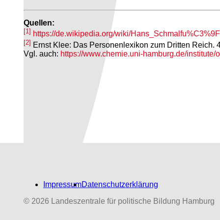
Quellen:
[1]
https://de.wikipedia.org/wiki/Hans_Schmalfu%C3%9F
[2]
Ernst Klee: Das Personenlexikon zum Dritten Reich. 4. 
Vgl. auch:
https://www.chemie.uni-hamburg.de/institute/
Impressum
Datenschutzerklärung
© 2026 Landeszentrale für politische Bildung Hamburg
Biografien-Datenbank:
NS‑Dabeigewesene