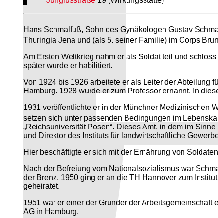
Jungiusstraße
19 (Wirkungsstätte)
Hans Schmalfuß, Sohn des Gynäkologen Gustav Schmalfu
Thuringia Jena und (als 5. seiner Familie) im Corps Brun
Am Ersten Weltkrieg nahm er als Soldat teil und schloss
später wurde er habilitiert.
Von 1924 bis 1926 arbeitete er als Leiter der Abteilung
Hamburg. 1928 wurde er zum Professor ernannt. In diese
1931 veröffentlichte er in der Münchner Medizinischen
setzen sich unter passenden Bedingungen im Lebenskam
„Reichsuniversität Posen“. Dieses Amt, in dem im Sinne 
und Direktor des Instituts für landwirtschaftliche Gewer
Hier beschäftigte er sich mit der Ernährung von Soldaten
Nach der Befreiung vom Nationalsozialismus war Schmal
der Brenz. 1950 ging er an die TH Hannover zum Institu
geheiratet.
1951 war er einer der Gründer der Arbeitsgemeinschaft e
AG in Hamburg.