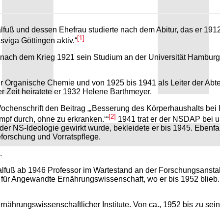
ß und dessen Ehefrau studierte nach dem Abitur, das er 1912
[1]
sviga Göttingen aktiv.“
 nach dem Krieg 1921 sein Studium an der Universität Hamburg 
 für Organische Chemie und von 1925 bis 1941 als Leiter der Abt
r Zeit heiratete er 1932 Helene Barthmeyer.
 Wochenschrift den Beitrag „‚Besserung des Körperhaushalts b
[2]
pf durch, ohne zu erkranken.‘“
1941 trat er der NSDAP bei u
der NS-Ideologie gewirkt wurde, bekleidete er bis 1945. Ebenfal
beforschung und Vorratspflege.
.
fuß ab 1946 Professor im Wartestand an der Forschungsanstalt
t für Angewandte Ernährungswissenschaft, wo er bis 1952 blieb.
rnährungswissenschaftlicher Institute. Von ca., 1952 bis zu se