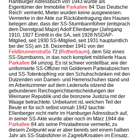
Hamburger Adressbuch von 1943 wurde als
Eigentümer der Immobilie
Parkallee
84 'Das Deutsche
Reich' vermerkt, Mieter wurden keine ausgewiesen.
Vermerke in der Akte zur Rückübertragung des Hauses
belegen aber, dass der SS-Sturmbannführer (entsprach
dem Dienstgrad Major) Adolf Ellenberger (Jahrgang
1910, 1927 Eintritt in die SA, seit 1928 NSDAP-
Mitglied, seit 1930 SS-Mitglied, seit 1931 hauptamtlich
bei der SS) am 18. Dezember 1941 von der
Feldbrunnenstraße
72 (
Rotherbaum
), dem Sitz eines
SS-Sturmbanns, in das noch komplett möblierte Haus
Parkallee
84 umzog. Es ist schwer vorstellbar, wie der
uniformierte SS-Offizier mit Goldenem Parteiabzeichen
und SS-Totenkopfring vor den Schuhschränken mit den
Dutzenden von Damen- und Herrenschuhen stand und
im Arbeitszimmer auf dem Ledersofa sitzend die
gebundenen Reichsgerichtsentscheidungen der
Weimarer Republik und die bronzene Justizia mit der
Waage betrachtete. Unbekannt ist, welchen Teil der
Beute er für sich selbst vorsah 1942 tauchte
Ellenberger nicht mehr im Hamburger Adressbuch auf,
in seiner SS-Akte wurde aber noch im März 1944 die
Parkallee
84 als seine Privatadresse vermerkt, zu
diesem Zeitpunkt war er aber bereits seit einem halben
Jahr als SS-Stabsführer in Zagreb/Kroatien im Einsatz.