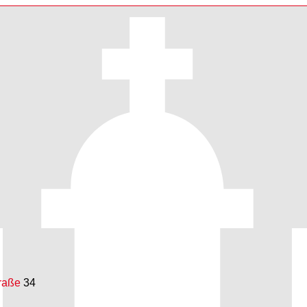
raße
34