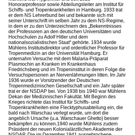
Honorarprofessor sowie Abteilungsleiter am Institut für
Schiffs- und Tropenkrankheiten in Hamburg. 1933 trat
er dem NS Lehrerbund bei und bekannte sich mit
seiner Unterschrift im selben Jahr zu dem NS-Regime,
in dem er zu den Unterzeichnern des „Bekenntnisses
der Professoren an den deutschen Universitäten und
Hochschulen zu Adolf Hitler und dem
nationalsozialistischen Staat“ gehörte. 1934 wurde
Mühlens Institutsdirektor und ordentlicher Professor für
Tropenmedizin an der Universität Hamburg. Er
unternahm Versuche mit dem Malaria-Präparat
Plasmochin an Kranken im Krankenhaus
Friedrichsberg und im Tropeninstitut in deren Folge die
Versuchspersonen an Nervenlähmungen litten. Im Jahr
1936 wurde er Vorsitzender der Deutschen
Tropenmedizinischen Gesellschaft und ein Jahr später
trat er der NSDAP bei. Von 1938 bis 1940 war Mühlens
Dekan der Medizinischen Fakultät. Mit Beginn des
Krieges richtete das Institut für Schiffs- und
Tropenkrankheiten eine Flecktyphusabteilung ein, die
bald nach Warschau verlegt wurde, um dort die
angeblich Ursache (u.a. Warschauer Ghetto) besser
bekämpfen zu können.1940 wurde Mühlens zudem
Präsident der neuen Kolonialärztlichen Akademie der
NSDAP. Die im Dezember 1941 ausgebrochene