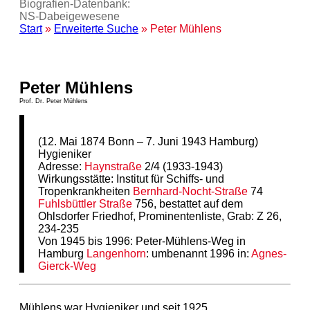
Biografien-Datenbank:
NS‑Dabeigewesene
Start
»
Erweiterte Suche
» Peter Mühlens
Peter Mühlens
Prof. Dr. Peter Mühlens
(12. Mai 1874 Bonn – 7. Juni 1943 Hamburg)
Hygieniker
Adresse:
Haynstraße
2/4 (1933-1943)
Wirkungsstätte: Institut für Schiffs- und
Tropenkrankheiten
Bernhard-Nocht-Straße
74
Fuhlsbüttler Straße
756, bestattet auf dem
Ohlsdorfer Friedhof, Prominentenliste, Grab: Z 26,
234-235
Von 1945 bis 1996: Peter-Mühlens-Weg in
Hamburg
Langenhorn
: umbenannt 1996 in:
Agnes-
Gierck-Weg
Mühlens war Hygieniker und seit 1925