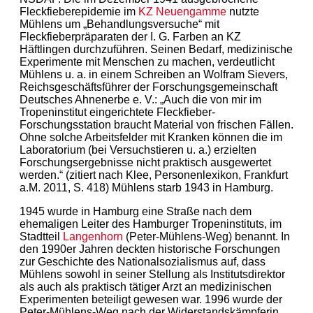
Fleckfieberepidemie im
KZ
Neuengamme
nutzte
Mühlens um „Behandlungsversuche“ mit
Fleckfieberpräparaten der I. G. Farben an KZ
Häftlingen durchzuführen. Seinen Bedarf, medizinische
Experimente mit Menschen zu machen, verdeutlicht
Mühlens u. a. in einem Schreiben an Wolfram Sievers,
Reichsgeschäftsführer der Forschungsgemeinschaft
Deutsches Ahnenerbe e. V.: „Auch die von mir im
Tropeninstitut eingerichtete Fleckfieber-
Forschungsstation braucht Material von frischen Fällen.
Ohne solche Arbeitsfelder mit Kranken können die im
Laboratorium (bei Versuchstieren u. a.) erzielten
Forschungsergebnisse nicht praktisch ausgewertet
werden.“ (zitiert nach Klee, Personenlexikon, Frankfurt
a.M. 2011, S. 418) Mühlens starb 1943 in Hamburg.
1945 wurde in Hamburg eine Straße nach dem
ehemaligen Leiter des Hamburger Tropeninstituts, im
Stadtteil
Langenhorn
(Peter-Mühlens-Weg) benannt. In
den 1990er Jahren deckten historische Forschungen
zur Geschichte des Nationalsozialismus auf, dass
Mühlens sowohl in seiner Stellung als Institutsdirektor
als auch als praktisch tätiger Arzt an medizinischen
Experimenten beteiligt gewesen war. 1996 wurde der
Peter-Mühlens-Weg nach der Widerstandskämpferin