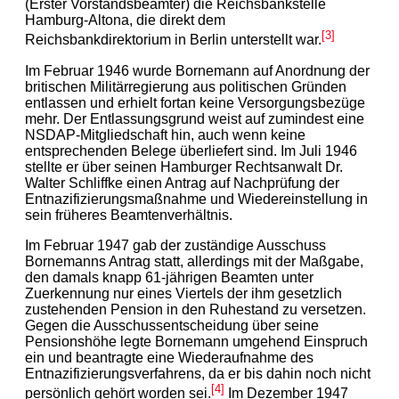
(Erster Vorstandsbeamter) die Reichsbankstelle
Hamburg-Altona, die direkt dem
[3]
Reichsbankdirektorium in Berlin unterstellt war.
Im Februar 1946 wurde Bornemann auf Anordnung der
britischen Militärregierung aus politischen Gründen
entlassen und erhielt fortan keine Versorgungsbezüge
mehr. Der Entlassungsgrund weist auf zumindest eine
NSDAP-Mitgliedschaft hin, auch wenn keine
entsprechenden Belege überliefert sind. Im Juli 1946
stellte er über seinen Hamburger Rechtsanwalt Dr.
Walter Schliffke einen Antrag auf Nachprüfung der
Entnazifizierungsmaßnahme und Wiedereinstellung in
sein früheres Beamtenverhältnis.
Im Februar 1947 gab der zuständige Ausschuss
Bornemanns Antrag statt, allerdings mit der Maßgabe,
den damals knapp 61-jährigen Beamten unter
Zuerkennung nur eines Viertels der ihm gesetzlich
zustehenden Pension in den Ruhestand zu versetzen.
Gegen die Ausschussentscheidung über seine
Pensionshöhe legte Bornemann umgehend Einspruch
ein und beantragte eine Wiederaufnahme des
Entnazifizierungsverfahrens, da er bis dahin noch nicht
[4]
persönlich gehört worden sei.
Im Dezember 1947