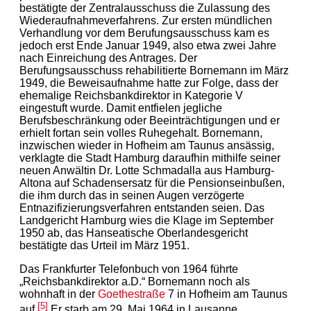
bestätigte der Zentralausschuss die Zulassung des
Wiederaufnahmeverfahrens. Zur ersten mündlichen
Verhandlung vor dem Berufungsausschuss kam es
jedoch erst Ende Januar 1949, also etwa zwei Jahre
nach Einreichung des Antrages. Der
Berufungsausschuss rehabilitierte Bornemann im März
1949, die Beweisaufnahme hatte zur Folge, dass der
ehemalige Reichsbankdirektor in Kategorie V
eingestuft wurde. Damit entfielen jegliche
Berufsbeschränkung oder Beeinträchtigungen und er
erhielt fortan sein volles Ruhegehalt. Bornemann,
inzwischen wieder in Hofheim am Taunus ansässig,
verklagte die Stadt Hamburg daraufhin mithilfe seiner
neuen Anwältin Dr. Lotte Schmadalla aus Hamburg-
Altona auf Schadensersatz für die Pensionseinbußen,
die ihm durch das in seinen Augen verzögerte
Entnazifizierungsverfahren entstanden seien. Das
Landgericht Hamburg wies die Klage im September
1950 ab, das Hanseatische Oberlandesgericht
bestätigte das Urteil im März 1951.
Das Frankfurter Telefonbuch von 1964 führte
„Reichsbankdirektor a.D.“ Bornemann noch als
wohnhaft in der
Goethestraße
7 in Hofheim am Taunus
[5]
auf.
Er starb am 29. Mai 1964 in Lausanne