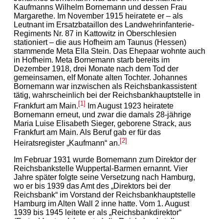
Kaufmanns Wilhelm Bornemann und dessen Frau
Margarethe. Im November 1915 heiratete er – als
Leutnant im Ersatzbataillon des Landwehrinfanterie-
Regiments Nr. 87 in Kattowitz in Oberschlesien
stationiert – die aus Hofheim am Taunus (Hessen)
stammende Meta Ella Stein. Das Ehepaar wohnte auch
in Hofheim. Meta Bornemann starb bereits im
Dezember 1918, drei Monate nach dem Tod der
gemeinsamen, elf Monate alten Tochter. Johannes
Bornemann war inzwischen als Reichsbankassistent
tätig, wahrscheinlich bei der Reichsbankhauptstelle in
[1]
Frankfurt am Main.
Im August 1923 heiratete
Bornemann erneut, und zwar die damals 28-jährige
Maria Luise Elisabeth Sieger, geborene Strack, aus
Frankfurt am Main. Als Beruf gab er für das
[2]
Heiratsregister „Kaufmann“ an.
Im Februar 1931 wurde Bornemann zum Direktor der
Reichsbankstelle Wuppertal-Barmen ernannt. Vier
Jahre später folgte seine Versetzung nach Hamburg,
wo er bis 1939 das Amt des „Direktors bei der
Reichsbank“ im Vorstand der Reichsbankhauptstelle
Hamburg im Alten Wall 2 inne hatte. Vom 1. August
1939 bis 1945 leitete er als „Reichsbankdirektor“