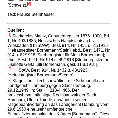
[6]
(Schweiz).
Text: Frauke Steinhäuser
Quellen:
[1]
Stadtarchiv Mainz, Geburten
register
1876–1900, Bd.
1, Nr. 403/1886; Hessisches Hauptstaatsarchiv,
Wiesbaden (HHStAW), Best. 914, Nr. 1431 u. 21/1915
[Heiratsregister Bornemann/Stein]; ebd., Best. 1471, Nr.
914 u. 82/1918 [Sterberegister fü
r Meta
Bornemann];
ebd., Best. 1471, Nr. 914 u. 49/1918 [Sterberegister für
Liselotte Gerta Lilli Bornemann
, gest. 11.8.1918].
[2]
HHStAW, Best. 914, Nr. 1432 u. 43/1923
[Heiratsregister Bornemann/Sieger].
[3]
Klageschrift Rechtsanwältin Lotte Schmadalla an
Landgericht Hamburg gegen Stadt Hamburg,
29.12.1949, in: StaHH 213-4, 466. Der
prozessbevollmächtigte Rechtsanwalt der Stadt
Hamburg, Ulrich Thiede, erwähnt in seiner
Klagebeantwortung an das Landgericht Hamburg vom
29.6.1950 eine „sehr umfangreiche
Entnazifizierungsakte des Klä
gers
[Bornemann]“. Diese