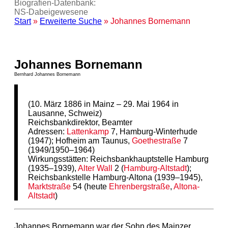
Biografien-Datenbank:
NS‑Dabeigewesene
Start
»
Erweiterte Suche
» Johannes Bornemann
Johannes Bornemann
Bernhard Johannes Bornemann
(10. März 1886 in Mainz – 29. Mai 1964 in
Lausanne, Schweiz)
Reichsbankdirektor, Beamter
Adressen:
Lattenkamp
7, Hamburg-Winterhude
(1947); Hofheim am Taunus,
Goethestraße
7
(1949/1950–1964)
Wirkungsstätten: Reichsbankhauptstelle Hamburg
(1935–1939),
Alter Wall
2 (
Hamburg-Altstadt
);
Reichsbankstelle Hamburg-Altona (1939–1945),
Marktstraße
54 (heute
Ehrenbergstraße
,
Altona-
Altstadt
)
Johannes Bornemann war der Sohn des Mainzer