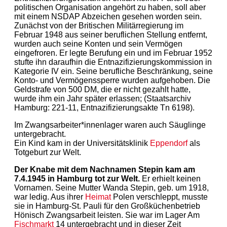
politischen Organisation angehört zu haben, soll aber
mit einem NSDAP Abzeichen gesehen worden sein.
Zunächst von der Britischen Militärregierung im
Februar 1948 aus seiner beruflichen Stellung entfernt,
wurden auch seine Konten und sein Vermögen
eingefroren. Er legte Berufung ein und im Februar 1952
stufte ihn daraufhin die Entnazifizierungskommission in
Kategorie IV ein. Seine berufliche Beschränkung, seine
Konto- und Vermögenssperre wurden aufgehoben. Die
Geldstrafe von 500 DM, die er nicht gezahlt hatte,
wurde ihm ein Jahr später erlassen; (Staatsarchiv
Hamburg: 221-11, Entnazifizierungsakte Tn 6198).
Im Zwangsarbeiter*innenlager waren auch Säuglinge
untergebracht.
Ein Kind kam in der Universitätsklinik
Eppendorf
als
Totgeburt zur Welt.
Der Knabe mit dem Nachnamen Stepin kam am
7.4.1945 in Hamburg tot zur Welt.
Er erhielt keinen
Vornamen. Seine Mutter Wanda Stepin, geb. um 1918,
war ledig. Aus ihrer
Heimat
Polen verschleppt, musste
sie in Hamburg-St. Pauli für den Großküchenbetrieb
Hönisch Zwangsarbeit leisten. Sie war im Lager Am
Fischmarkt
14 untergebracht und in dieser Zeit