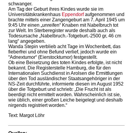
schwanger.
Am Tag der Geburt ihres Kindes wurde sie im
Universitätskrankenhaus
Eppendorf
aufgenommen und
brachte mittels einer Zangengeburt am 7. April 1945 um
9:45 Uhr einen „unreifen“ Knaben mit Nabelbruch tot
zur Welt. Im Sterberegister wurde deshalb auch als
Todesursache „Nabelbruch.-Totgeburt.-2500 gr, 46 cm
lang“ angegeben.
Wanda Stepin verblieb acht Tage im Wochenbett, das
fieberfrei und ohne Befund verlief, jedoch wurde ein
“Adnextumor“ (Eierstocktumor) festgestellt.
Ob eine Beisetzung des toten Kindes erfolgte, ist nicht
bekannt. Die Registerstelle Hamburg, die für den
Internationalen Suchdienst in Arolsen die Ermittlungen
über den Tod ausländischer Staatsangehöriger in der
NS-Zeit durchführte, informierte diesen im August 1952
über die Totgeburt und schrieb: „Die Frucht ist als
beerdigt nicht ermittelt worden. Wahrscheinlich ist sie,
wie üblich, einer großen Leiche beigelegt und deshalb
nirgends registriert worden.“
Text: Margot Löhr