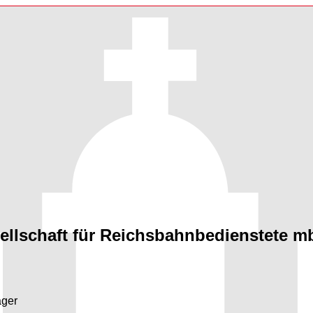
lschaft für Reichsbahnbedienstete m
ager